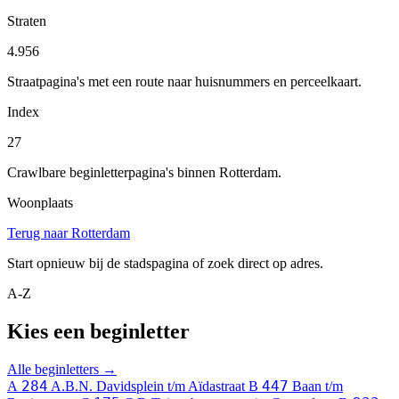
Straten
4.956
Straatpagina's met een route naar huisnummers en perceelkaart.
Index
27
Crawlbare beginletterpagina's binnen Rotterdam.
Woonplaats
Terug naar Rotterdam
Start opnieuw bij de stadspagina of zoek direct op adres.
A-Z
Kies een beginletter
Alle beginletters →
284
447
A
A.B.N. Davidsplein t/m Aïdastraat
B
Baan t/m