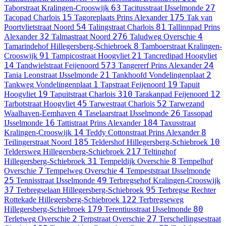
63
27
Taborstraat
Kralingen-Crooswijk
Tacitusstraat
IJsselmonde
15
175
Tacopad
Charlois
Tagoreplaats
Prins Alexander
Tak van
54
81
Poortvlietstraat
Noord
Talingstraat
Charlois
Tallinnpad
Prins
32
276
4
Alexander
Talmastraat
Noord
Taludweg
Overschie
8
Tamarindehof
Hillegersberg-Schiebroek
Tamboerstraat
Kralingen-
91
21
Crooswijk
Tampicostraat
Hoogvliet
Tancredipad
Hoogvliet
14
573
24
Tandwielstraat
Feijenoord
Tangererf
Prins Alexander
21
2
Tania Leonstraat
IJsselmonde
Tankhoofd
Vondelingenplaat
1
19
Tankweg
Vondelingenplaat
Tapstraat
Feijenoord
Tapuit
19
310
12
Hoogvliet
Tapuitstraat
Charlois
Tarakanpad
Feijenoord
45
52
Tarbotstraat
Hoogvliet
Tarwestraat
Charlois
Tarwezand
4
26
Waalhaven-Eemhaven
Taselaarstraat
IJsselmonde
Tassopad
16
184
IJsselmonde
Tattistraat
Prins Alexander
Taxusstraat
14
8
Kralingen-Crooswijk
Teddy Cottonstraat
Prins Alexander
185
10
Teilingerstraat
Noord
Teldershof
Hillegersberg-Schiebroek
217
Teldersweg
Hillegersberg-Schiebroek
Teltinghof
31
8
Hillegersberg-Schiebroek
Tempeldijk
Overschie
Tempelhof
7
4
Overschie
Tempelweg
Overschie
Tempeststraat
IJsselmonde
25
49
Tennisstraat
IJsselmonde
Terbregsehof
Kralingen-Crooswijk
37
95
Terbregselaan
Hillegersberg-Schiebroek
Terbregse Rechter
122
Rottekade
Hillegersberg-Schiebroek
Terbregseweg
179
80
Hillegersberg-Schiebroek
Terentiusstraat
IJsselmonde
2
27
Terletweg
Overschie
Terpstraat
Overschie
Terschellingsestraat