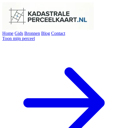
Home
Gids
Bronnen
Blog
Contact
Toon mijn perceel