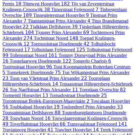
10
182
Pernis
Tijmweg
Hoogvliet
Tijs van Zeventerstraat
38
7
Kralingen-Crooswijk
Timorstraat
Feijenoord
Tinbergenlaan
109
9
Overschie
Tinnegieterstraat
Hoogvliet
Tinstraat
Prins
7
4
Alexander
Titaniumstraat
Prins Alexander
Titus Brandsmapad
22
39
Hoogvliet
Tjalklaan
Delfshaven
Tjaskerlaan
Hillegersberg-
104
69
Schiebroek
Tjonger
Prins Alexander
Tochtenweg
Prins
274
148
Alexander
Tochtstraat
Noord
Toepad
Kralingen-
12
42
Crooswijk
Toernooistraat
IJsselmonde
Tolhuisbocht
17
125
Feijenoord
Tolhuislaan
Feijenoord
Tolhuisstraat
Feijenoord
99
161
Tollensstraat
Noord
Tommy Dorseypad
Prins Alexander
16
122
6
Tongelaarweg
IJsselmonde
Tongerlo
Charlois
96
Tonijnstraat
Hoogvliet
Toni Koopmanplein
Rotterdam Centrum
5
75
Tonnekreek
IJsselmonde
Ton Wijkampstraat
Prins Alexander
23
22
Toon van Vlietstraat
Prins Alexander
Tooroplaan
14
Hillegersberg-Schiebroek
Topaasstraat
Hillegersberg-Schiebroek
26
11
82
Top Naeffstraat
Prins Alexander
Torenlaan
Overschie
13
25
Tormentil
Hoogvliet
Tornadostraat
IJsselmonde
2
Torontostraat
Botlek-Europoort-Maasvlakte
Toscalaan
Hoogvliet
56
19
33
Toubkalpad
Hoogvliet
Toulondreef
Prins Alexander
88
Toussaintstraat
Delfshaven
Toutenburgplantsoen
IJsselmonde
28
16
Touwbaan
Noord
Touwslagersstraat
Kralingen-Crooswijk
49
66
141
Toverfluitstraat
Hoogvliet
Transvaalstraat
Feijenoord
41
14
Traviataweg
Hoogvliet
Trawlnet
Hoogvliet
Treek
Feijenoord