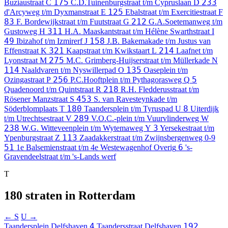
175
233
Buziaustraat
C
C.D.Tuinenburgstraat t/m Cypruslaan
D
125
d'Arcyweg t/m Dyxmanstraat
E
Ebalstraat t/m Exercitiestraat
F
83
212
F. Bordewijkstraat t/m Fuutstraat
G
G.A.Soetemanweg t/m
311
Gustoweg
H
H.A. Maaskantstraat t/m Hélène Swarthstraat
I
49
158
Ibizahof t/m Izmirerf
J
J.B. Bakemakade t/m Justus van
321
214
Effenstraat
K
Kaapstraat t/m Kwikstaart
L
Laafnet t/m
275
Lyonstraat
M
M.C. Grimberg-Huijserstraat t/m Müllerkade
N
114
135
Naaldvaren t/m Nyswillerpad
O
Oaseplein t/m
256
5
Ozingastraat
P
P.C.Hooftplein t/m Pythagorasweg
Q
218
Quadenoord t/m Quintstraat
R
R.H. Fledderusstraat t/m
453
Rösener Manzstraat
S
S. van Ravesteynkade t/m
180
8
Söderblomplaats
T
Taandersplein t/m Tyruspad
U
Uiterdijk
289
t/m Utrechtsestraat
V
V.O.C.-plein t/m Vuurvlinderweg
W
238
3
W.G. Witteveenplein t/m Wytemaweg
Y
Yersekestraat t/m
113
Ypenburgstraat
Z
Zaadakkerstraat t/m Zwijnsbergenweg
0-9
51
6
1e Balsemienstraat t/m 4e Westewagenhof
Overig
's-
Gravendeelstraat t/m 's-Lands werf
T
180 straten in Rotterdam
← S
U →
4
192
Taandersplein
Delfshaven
Taandersstraat
Delfshaven