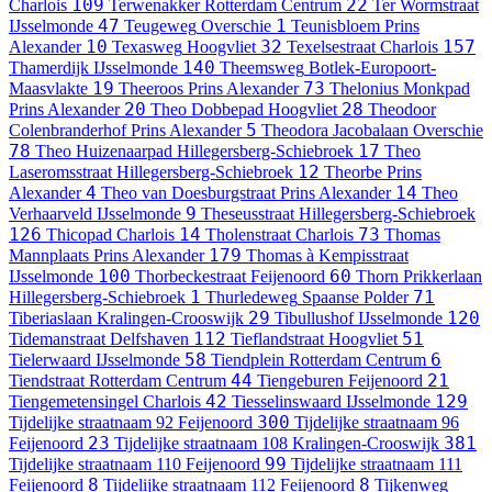
109
22
Charlois
Terwenakker
Rotterdam Centrum
Ter Wormstraat
47
1
IJsselmonde
Teugeweg
Overschie
Teunisbloem
Prins
10
32
157
Alexander
Texasweg
Hoogvliet
Texelsestraat
Charlois
140
Thamerdijk
IJsselmonde
Theemsweg
Botlek-Europoort-
19
73
Maasvlakte
Theeroos
Prins Alexander
Thelonius Monkpad
20
28
Prins Alexander
Theo Dobbepad
Hoogvliet
Theodoor
5
Colenbranderhof
Prins Alexander
Theodora Jacobalaan
Overschie
78
17
Theo Huizenaarpad
Hillegersberg-Schiebroek
Theo
12
Laseromsstraat
Hillegersberg-Schiebroek
Theorbe
Prins
4
14
Alexander
Theo van Doesburgstraat
Prins Alexander
Theo
9
Verhaarveld
IJsselmonde
Theseusstraat
Hillegersberg-Schiebroek
126
14
73
Thicopad
Charlois
Tholenstraat
Charlois
Thomas
179
Mannplaats
Prins Alexander
Thomas à Kempisstraat
100
60
IJsselmonde
Thorbeckestraat
Feijenoord
Thorn Prikkerlaan
1
71
Hillegersberg-Schiebroek
Thurledeweg
Spaanse Polder
29
120
Tiberiaslaan
Kralingen-Crooswijk
Tibullushof
IJsselmonde
112
51
Tidemanstraat
Delfshaven
Tieflandstraat
Hoogvliet
58
6
Tielerwaard
IJsselmonde
Tiendplein
Rotterdam Centrum
44
21
Tiendstraat
Rotterdam Centrum
Tiengeburen
Feijenoord
42
129
Tiengemetensingel
Charlois
Tiesselinswaard
IJsselmonde
300
Tijdelijke straatnaam 92
Feijenoord
Tijdelijke straatnaam 96
23
381
Feijenoord
Tijdelijke straatnaam 108
Kralingen-Crooswijk
99
Tijdelijke straatnaam 110
Feijenoord
Tijdelijke straatnaam 111
8
8
Feijenoord
Tijdelijke straatnaam 112
Feijenoord
Tijkenweg