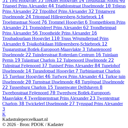
51
55
14
46
Treil
Hoogvliet
Treknet
Hoogvliet
Treubstraat
Noord
44
10
Triangel
Prins Alexander
Triathlonstraat
IJsselmonde
Trilgras
22
32
Prins Alexander
Tripolihof
Prins Alexander
Tristanweg
24
14
IJsselmonde
Tritonpad
Hillegersberg-Schiebroek
76
6
Troelstrastraat
Noord
Trommel
Hoogvliet
Trompetbloem
Prins
21
62
Alexander
Tromsödreef
Prins Alexander
Trondheimpad
56
16
Prins Alexander
Troostheide
Prins Alexander
110
Troubadourlaan
Hoogvliet
Truus Wijsmullerpad
Prins
6
12
Alexander
Tsjaikofskilaan
Hillegersberg-Schiebroek
3
Tsugarustraat
Botlek-Europoort-Maasvlakte
Tubantenoord
22
16
IJsselmonde
Tuindersstraat
Rotterdam Centrum
Tuinlaan
19
12
22
Pernis
Tulastraat
Charlois
Tulpenoord
IJsselmonde
37
84
Tulpstraat
Feijenoord
Tuniserf
Prins Alexander
Tupelohof
14
7
IJsselmonde
Turandotpad
Hoogvliet
Turbiniastraat
Charlois
15
46
41
Tureluur
Hoogvliet
Turfweg
Prins Alexander
Turkse tuin
20
48
IJsselmonde
Turnstraat
IJsselmonde
Turpijnpad
IJsselmonde
22
15
8
Tussenburg
Charlois
Tussenwater
Delfshaven
70
Tweebosstraat
Feijenoord
Tweedweg
Botlek-Europoort-
4
23
Maasvlakte
Tweelingenstraat
Prins Alexander
Twentestraat
38
27
Charlois
Twickelerf
IJsselmonde
Tyruspad
Prins Alexander
3
K
Kadastraleperceelkaart.nl
© 2026 · Bron: PDOK / Kadaster