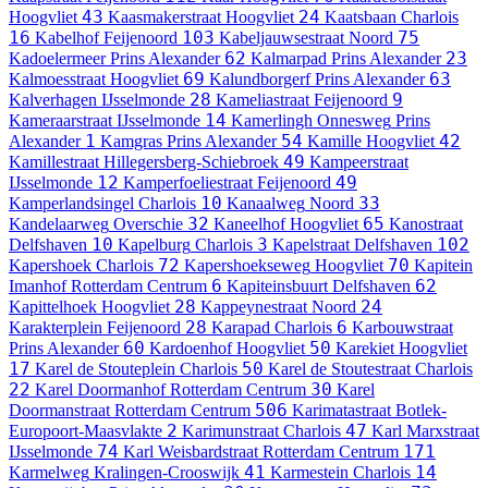
43
24
Hoogvliet
Kaasmakerstraat
Hoogvliet
Kaatsbaan
Charlois
16
103
75
Kabelhof
Feijenoord
Kabeljauwsestraat
Noord
62
23
Kadoelermeer
Prins Alexander
Kalmarpad
Prins Alexander
69
63
Kalmoesstraat
Hoogvliet
Kalundborgerf
Prins Alexander
28
9
Kalverhagen
IJsselmonde
Kameliastraat
Feijenoord
14
Kameraarstraat
IJsselmonde
Kamerlingh Onnesweg
Prins
1
54
42
Alexander
Kamgras
Prins Alexander
Kamille
Hoogvliet
49
Kamillestraat
Hillegersberg-Schiebroek
Kampeerstraat
12
49
IJsselmonde
Kamperfoeliestraat
Feijenoord
10
33
Kamperlandsingel
Charlois
Kanaalweg
Noord
32
65
Kandelaarweg
Overschie
Kaneelhof
Hoogvliet
Kanostraat
10
3
102
Delfshaven
Kapelburg
Charlois
Kapelstraat
Delfshaven
72
70
Kapershoek
Charlois
Kapershoekseweg
Hoogvliet
Kapitein
6
62
Imanhof
Rotterdam Centrum
Kapiteinsbuurt
Delfshaven
28
24
Kapittelhoek
Hoogvliet
Kappeynestraat
Noord
28
6
Karakterplein
Feijenoord
Karapad
Charlois
Karbouwstraat
60
50
Prins Alexander
Kardoenhof
Hoogvliet
Karekiet
Hoogvliet
17
50
Karel de Stouteplein
Charlois
Karel de Stoutestraat
Charlois
22
30
Karel Doormanhof
Rotterdam Centrum
Karel
506
Doormanstraat
Rotterdam Centrum
Karimatastraat
Botlek-
2
47
Europoort-Maasvlakte
Karimunstraat
Charlois
Karl Marxstraat
74
171
IJsselmonde
Karl Weisbardstraat
Rotterdam Centrum
41
14
Karmelweg
Kralingen-Crooswijk
Karmestein
Charlois