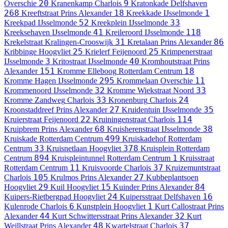
20
9
Overschie
Kranenkamp
Charlois
Kratonkade
Delfshaven
268
18
1
Kreeftstraat
Prins Alexander
Kreekkade
IJsselmonde
52
33
Kreekpad
IJsselmonde
Kreekplein
IJsselmonde
41
118
Kreeksehaven
IJsselmonde
Kreileroord
IJsselmonde
31
86
Krekelstraat
Kralingen-Crooswijk
Kretalaan
Prins Alexander
25
25
Kribbinge
Hoogvliet
Krielerf
Feijenoord
Krimpenerstraat
3
40
IJsselmonde
Kritostraat
IJsselmonde
Kromhoutstraat
Prins
151
18
Alexander
Kromme Elleboog
Rotterdam Centrum
295
11
Kromme Hagen
IJsselmonde
Krommelaan
Overschie
32
33
Krommenoord
IJsselmonde
Kromme Wiekstraat
Noord
33
24
Kromme Zandweg
Charlois
Kronenburg
Charlois
27
35
Kroonstaddreef
Prins Alexander
Kruidentuin
IJsselmonde
22
114
Kruierstraat
Feijenoord
Kruiningenstraat
Charlois
68
38
Kruipbrem
Prins Alexander
Kruisherenstraat
IJsselmonde
499
Kruiskade
Rotterdam Centrum
Kruiskadehof
Rotterdam
33
378
Centrum
Kruisnetlaan
Hoogvliet
Kruisplein
Rotterdam
894
1
Centrum
Kruispleintunnel
Rotterdam Centrum
Kruisstraat
11
37
Rotterdam Centrum
Kruisvoorde
Charlois
Kruizemuntstraat
105
27
Charlois
Krulmos
Prins Alexander
Kubbeplantsoen
29
15
84
Hoogvliet
Kuil
Hoogvliet
Kuinder
Prins Alexander
24
16
Kuipers-Rietbergpad
Hoogvliet
Kuipersstraat
Delfshaven
6
1
Kulenrode
Charlois
Kunstplein
Hoogvliet
Kurt Callostraat
Prins
44
32
Alexander
Kurt Schwittersstraat
Prins Alexander
Kurt
48
37
Weillstraat
Prins Alexander
Kwartelstraat
Charlois