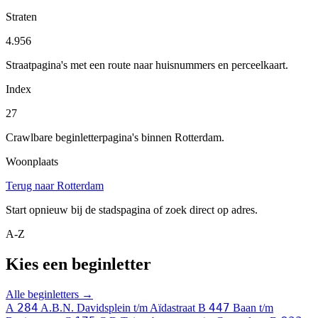
Straten
4.956
Straatpagina's met een route naar huisnummers en perceelkaart.
Index
27
Crawlbare beginletterpagina's binnen Rotterdam.
Woonplaats
Terug naar Rotterdam
Start opnieuw bij de stadspagina of zoek direct op adres.
A-Z
Kies een beginletter
Alle beginletters →
284
447
A
A.B.N. Davidsplein t/m Aïdastraat
B
Baan t/m