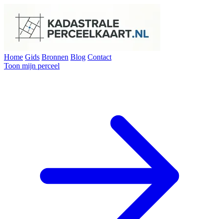
Home
Gids
Bronnen
Blog
Contact
Toon mijn perceel