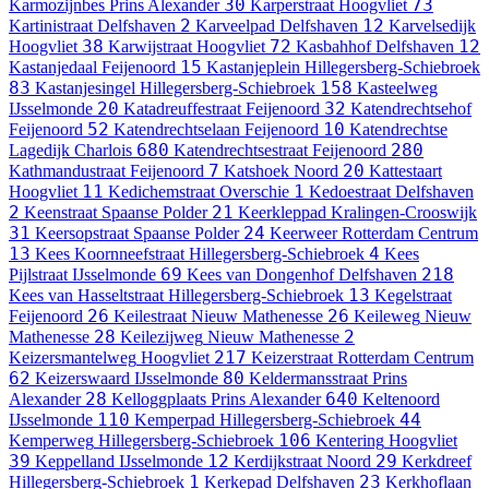
30
73
Karmozijnbes
Prins Alexander
Karperstraat
Hoogvliet
2
12
Kartinistraat
Delfshaven
Karveelpad
Delfshaven
Karvelsedijk
38
72
12
Hoogvliet
Karwijstraat
Hoogvliet
Kasbahhof
Delfshaven
15
Kastanjedaal
Feijenoord
Kastanjeplein
Hillegersberg-Schiebroek
83
158
Kastanjesingel
Hillegersberg-Schiebroek
Kasteelweg
20
32
IJsselmonde
Katadreuffestraat
Feijenoord
Katendrechtsehof
52
10
Feijenoord
Katendrechtselaan
Feijenoord
Katendrechtse
680
280
Lagedijk
Charlois
Katendrechtsestraat
Feijenoord
7
20
Kathmandustraat
Feijenoord
Katshoek
Noord
Kattestaart
11
1
Hoogvliet
Kedichemstraat
Overschie
Kedoestraat
Delfshaven
2
21
Keenstraat
Spaanse Polder
Keerkleppad
Kralingen-Crooswijk
31
24
Keersopstraat
Spaanse Polder
Keerweer
Rotterdam Centrum
13
4
Kees Koornneefstraat
Hillegersberg-Schiebroek
Kees
69
218
Pijlstraat
IJsselmonde
Kees van Dongenhof
Delfshaven
13
Kees van Hasseltstraat
Hillegersberg-Schiebroek
Kegelstraat
26
26
Feijenoord
Keilestraat
Nieuw Mathenesse
Keileweg
Nieuw
28
2
Mathenesse
Keilezijweg
Nieuw Mathenesse
217
Keizersmantelweg
Hoogvliet
Keizerstraat
Rotterdam Centrum
62
80
Keizerswaard
IJsselmonde
Keldermansstraat
Prins
28
640
Alexander
Kelloggplaats
Prins Alexander
Keltenoord
110
44
IJsselmonde
Kemperpad
Hillegersberg-Schiebroek
106
Kemperweg
Hillegersberg-Schiebroek
Kentering
Hoogvliet
39
12
29
Keppelland
IJsselmonde
Kerdijkstraat
Noord
Kerkdreef
1
23
Hillegersberg-Schiebroek
Kerkepad
Delfshaven
Kerkhoflaan