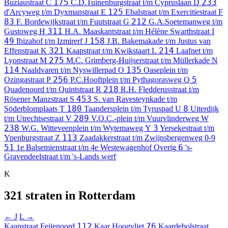
175
233
Buziaustraat
C
C.D.Tuinenburgstraat t/m Cypruslaan
D
125
d'Arcyweg t/m Dyxmanstraat
E
Ebalstraat t/m Exercitiestraat
F
83
212
F. Bordewijkstraat t/m Fuutstraat
G
G.A.Soetemanweg t/m
311
Gustoweg
H
H.A. Maaskantstraat t/m Hélène Swarthstraat
I
49
158
Ibizahof t/m Izmirerf
J
J.B. Bakemakade t/m Justus van
321
214
Effenstraat
K
Kaapstraat t/m Kwikstaart
L
Laafnet t/m
275
Lyonstraat
M
M.C. Grimberg-Huijserstraat t/m Müllerkade
N
114
135
Naaldvaren t/m Nyswillerpad
O
Oaseplein t/m
256
5
Ozingastraat
P
P.C.Hooftplein t/m Pythagorasweg
Q
218
Quadenoord t/m Quintstraat
R
R.H. Fledderusstraat t/m
453
Rösener Manzstraat
S
S. van Ravesteynkade t/m
180
8
Söderblomplaats
T
Taandersplein t/m Tyruspad
U
Uiterdijk
289
t/m Utrechtsestraat
V
V.O.C.-plein t/m Vuurvlinderweg
W
238
3
W.G. Witteveenplein t/m Wytemaweg
Y
Yersekestraat t/m
113
Ypenburgstraat
Z
Zaadakkerstraat t/m Zwijnsbergenweg
0-9
51
6
1e Balsemienstraat t/m 4e Westewagenhof
Overig
's-
Gravendeelstraat t/m 's-Lands werf
K
321 straten in Rotterdam
← J
L →
112
76
Kaapstraat
Feijenoord
Kaar
Hoogvliet
Kaardebolstraat