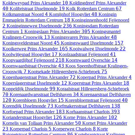
10
Koldeweypad
Prins Alexander
Koldingdreef
Prins Alexander
40
19
67
Kolibristraat
IJsselmonde
Kolk
Rotterdam Centrum
4
48
Kolkmanstraat
Noord
Komijnhof
Hoogvliet
Koningin
18
Emmaplein
Rotterdam Centrum
Koninginnenhoofd
Feijenoord
2
236
Koninginneweg
IJsselmonde
Koningsdam
Rotterdam
1
305
Centrum
Koningslaan
Prins Alexander
Koningsmantel
13
48
Kralingen-Crooswijk
Koningsvaren
Prins Alexander
45
157
Koningsveldestraat
Noord
Koningswaard
IJsselmonde
165
22
Kooikerweg
Prins Alexander
Kooiwalweg
IJsselmonde
17
41
Koolwitjespad
Hoogvliet
Koolzaadstraat
Feijenoord
218
14
Koopvaardijhof
Feijenoord
Koornwaard
Overschie
43
Koornwaardstraat
Overschie
Koos Speenhoffstraat
Kralingen-
7
75
Crooswijk
Kootsekade
Hillegersberg-Schiebroek
72
4
Kopenhagenstraat
Prins Alexander
Koperpad
Prins Alexander
12
18
Koperslagerstraat
IJsselmonde
Koperstraat
Prins Alexander
99
Koppeldijk
IJsselmonde
Koraalstraat
Hillegersberg-Schiebroek
70
34
Korenaardwarsstraat
Delfshaven
Korenaarstraat
Delfshaven
120
15
40
Korenbloem
Hoogvliet
Korenbloemstraat
Feijenoord
73
138
Korendijk
IJsselmonde
Korfmakersstraat
Delfshaven
183
393
Korfoepad
Prins Alexander
Korhaanstraat
Charlois
126
102
Korianderstraat
Hoogvliet
Korne
Prins Alexander
50
Kornelis van Tollaan
Prins Alexander
Kornet
Prins Alexander
23
5
8
Korperpad
Charlois
Korperweg
Charlois
Korte
86
Bajonetstraat
Rotterdam Centrum
Kortebrantstraat
Kralingen-