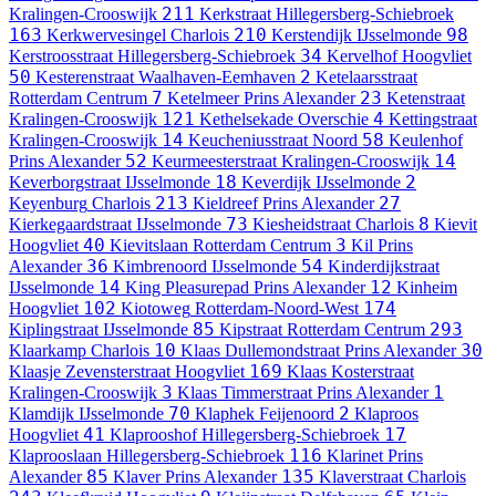
211
Kralingen-Crooswijk
Kerkstraat
Hillegersberg-Schiebroek
163
210
98
Kerkwervesingel
Charlois
Kerstendijk
IJsselmonde
34
Kerstroosstraat
Hillegersberg-Schiebroek
Kervelhof
Hoogvliet
50
2
Kesterenstraat
Waalhaven-Eemhaven
Ketelaarsstraat
7
23
Rotterdam Centrum
Ketelmeer
Prins Alexander
Ketenstraat
121
4
Kralingen-Crooswijk
Kethelsekade
Overschie
Kettingstraat
14
58
Kralingen-Crooswijk
Keucheniusstraat
Noord
Keulenhof
52
14
Prins Alexander
Keurmeesterstraat
Kralingen-Crooswijk
18
2
Keverborgstraat
IJsselmonde
Keverdijk
IJsselmonde
213
27
Keyenburg
Charlois
Kieldreef
Prins Alexander
73
8
Kierkegaardstraat
IJsselmonde
Kiesheidstraat
Charlois
Kievit
40
3
Hoogvliet
Kievitslaan
Rotterdam Centrum
Kil
Prins
36
54
Alexander
Kimbrenoord
IJsselmonde
Kinderdijkstraat
14
12
IJsselmonde
King Pleasurepad
Prins Alexander
Kinheim
102
174
Hoogvliet
Kiotoweg
Rotterdam-Noord-West
85
293
Kiplingstraat
IJsselmonde
Kipstraat
Rotterdam Centrum
10
30
Klaarkamp
Charlois
Klaas Dullemondstraat
Prins Alexander
169
Klaasje Zevensterstraat
Hoogvliet
Klaas Kosterstraat
3
1
Kralingen-Crooswijk
Klaas Timmerstraat
Prins Alexander
70
2
Klamdijk
IJsselmonde
Klaphek
Feijenoord
Klaproos
41
17
Hoogvliet
Klaprooshof
Hillegersberg-Schiebroek
116
Klaprooslaan
Hillegersberg-Schiebroek
Klarinet
Prins
85
135
Alexander
Klaver
Prins Alexander
Klaverstraat
Charlois