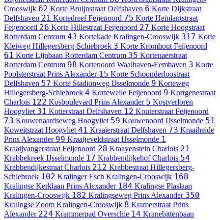
62
6
Crooswijk
Korte Bruijnstraat
Delfshaven
Korte Dijkstraat
21
75
Delfshaven
Kortedreef
Feijenoord
Korte Heinlantstraat
26
27
Feijenoord
Korte Hillestraat
Feijenoord
Korte Hoogstraat
43
317
Rotterdam Centrum
Kortekade
Kralingen-Crooswijk
Korte
3
Kleiweg
Hillegersberg-Schiebroek
Korte Kromhout
Feijenoord
61
35
Korte Lijnbaan
Rotterdam Centrum
Kortenaerstraat
98
3
Rotterdam Centrum
Kortenoord
Waalhaven-Eemhaven
Korte
15
Poolsterstraat
Prins Alexander
Korte Schoonderloostraat
57
9
Delfshaven
Korte Stadionweg
IJsselmonde
Korteweg
4
9
Hillegersberg-Schiebroek
Kortewelle
Feijenoord
Kortgenestraat
122
5
Charlois
Kosboulevard
Prins Alexander
Kostverloren
31
12
Hoogvliet
Kotterstraat
Delfshaven
Kouterstraat
Feijenoord
73
59
51
Kouwenaardseweg
Hoogvliet
Kouwenoord
IJsselmonde
41
73
Koweitstraat
Hoogvliet
Kraaierstraat
Delfshaven
Kraaiheide
99
1
Prins Alexander
Kraaijeveldstraat
IJsselmonde
28
21
Kraaijvangerstraat
Feijenoord
Kraayenstein
Charlois
17
54
Krabbekreek
IJsselmonde
Krabbendijkehof
Charlois
212
Krabbendijkestraat
Charlois
Krabbestraat
Hillegersberg-
102
168
Schiebroek
Kralinger Esch
Kralingen-Crooswijk
184
Kralingse Kerklaan
Prins Alexander
Kralingse Plaslaan
182
350
Kralingen-Crooswijk
Kralingseweg
Prins Alexander
8
Kralingse Zoom
Kralingen-Crooswijk
Kramerstraat
Prins
224
14
Alexander
Krammerpad
Overschie
Kranebittenbaan