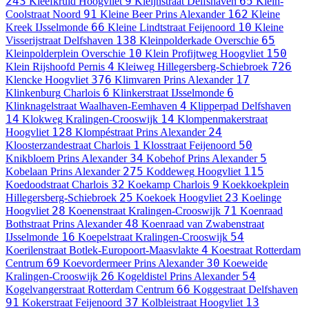
243
9
65
Kleefkruid
Hoogvliet
Kleijnstraat
Delfshaven
Klein-
91
162
Coolstraat
Noord
Kleine Beer
Prins Alexander
Kleine
66
10
Kreek
IJsselmonde
Kleine Lindtstraat
Feijenoord
Kleine
138
65
Visserijstraat
Delfshaven
Kleinpolderkade
Overschie
10
150
Kleinpolderplein
Overschie
Klein Profijtweg
Hoogvliet
4
726
Klein Rijshoofd
Pernis
Kleiweg
Hillegersberg-Schiebroek
376
17
Klencke
Hoogvliet
Klimvaren
Prins Alexander
6
6
Klinkenburg
Charlois
Klinkerstraat
IJsselmonde
4
Klinknagelstraat
Waalhaven-Eemhaven
Klipperpad
Delfshaven
14
14
Klokweg
Kralingen-Crooswijk
Klompenmakerstraat
128
24
Hoogvliet
Klompéstraat
Prins Alexander
1
50
Kloosterzandestraat
Charlois
Klosstraat
Feijenoord
34
5
Knikbloem
Prins Alexander
Kobehof
Prins Alexander
275
115
Kobelaan
Prins Alexander
Koddeweg
Hoogvliet
32
9
Koedoodstraat
Charlois
Koekamp
Charlois
Koekkoekplein
25
23
Hillegersberg-Schiebroek
Koekoek
Hoogvliet
Koelinge
28
71
Hoogvliet
Koenenstraat
Kralingen-Crooswijk
Koenraad
48
Bothstraat
Prins Alexander
Koenraad van Zwabenstraat
16
54
IJsselmonde
Koepelstraat
Kralingen-Crooswijk
4
Koerilenstraat
Botlek-Europoort-Maasvlakte
Koestraat
Rotterdam
69
30
Centrum
Koevordermeer
Prins Alexander
Koeweide
26
54
Kralingen-Crooswijk
Kogeldistel
Prins Alexander
66
Kogelvangerstraat
Rotterdam Centrum
Koggestraat
Delfshaven
91
37
13
Kokerstraat
Feijenoord
Kolbleistraat
Hoogvliet