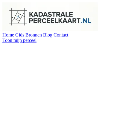
Home
Gids
Bronnen
Blog
Contact
Toon mijn perceel