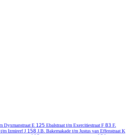
125
83
/m Dyxmanstraat
E
Ebalstraat t/m Exercitiestraat
F
F.
158
 t/m Izmirerf
J
J.B. Bakemakade t/m Justus van Effenstraat
K