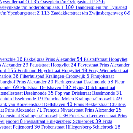
135
256
 Nyswillerpad
O
Oaseplein t/m Ozingastraat
P
180
esteynkade t/m Söderblomplaats
T
Taandersplein t/m Tyruspad
113
 t/m Ypenburgstraat
Z
Zaadakkerstraat t/m Zwijnsbergenweg
0-9
16
54
verschie
Fakkelgras
Prins Alexander
Falstaffstraat
Hoogvliet
29
24
s Alexander
Fauststraat
Hoogvliet
Favrestraat
Prins Alexander
156
40
oord
Ferdinand Huyckstraat
Hoogvliet
Ferry Wiennekestraat
36
6
arlois
Filterhuispad
Kralingen-Crooswijk
Finnjolstraat
20
53
sburghof
Prins Alexander
Fleringenstraat
IJsselmonde
Fleur
69
102
xander
Fluitstraat
Delfshaven
Flying Dutchmanstraat
35
31
tenellestraat
IJsselmonde
Fop van Drielstraat
IJsselmonde
19
49
entuin
IJsselmonde
Francina Molen
Kralingen-Crooswijk
40
rank van Borselenstraat
Delfshaven
Frans Bekkerstraat
Charlois
71
25
aat
Prins Alexander
François Nivardstraat
Prins Alexander
30
Eedenstraat
Kralingen-Crooswijk
Freek van Leeuwenstraat
Prins
8
39
Feijenoord
Fresiastraat
Hillegersberg-Schiebroek
Frida
30
18
wstraat
Feijenoord
Frobenstraat
Hillegersberg-Schiebroek