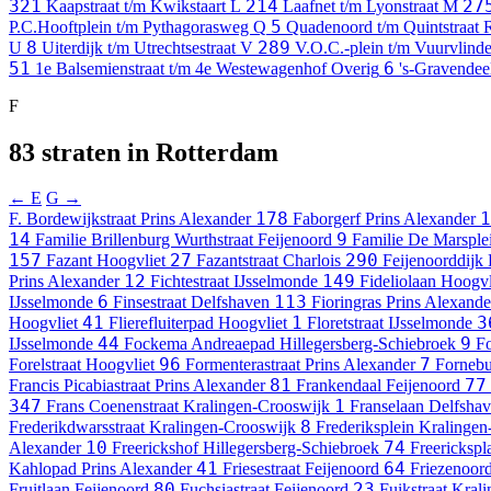
321
214
27
Kaapstraat t/m Kwikstaart
L
Laafnet t/m Lyonstraat
M
5
P.C.Hooftplein t/m Pythagorasweg
Q
Quadenoord t/m Quintstraat
8
289
U
Uiterdijk t/m Utrechtsestraat
V
V.O.C.-plein t/m Vuurvlin
51
6
1e Balsemienstraat t/m 4e Westewagenhof
Overig
's-Gravendeel
F
83 straten in Rotterdam
← E
G →
178
1
F. Bordewijkstraat
Prins Alexander
Faborgerf
Prins Alexander
14
9
Familie Brillenburg Wurthstraat
Feijenoord
Familie De Marsple
157
27
290
Fazant
Hoogvliet
Fazantstraat
Charlois
Feijenoorddijk
12
149
Prins Alexander
Fichtestraat
IJsselmonde
Fideliolaan
Hoogvl
6
113
IJsselmonde
Finsestraat
Delfshaven
Fioringras
Prins Alexande
41
1
3
Hoogvliet
Flierefluiterpad
Hoogvliet
Floretstraat
IJsselmonde
44
9
IJsselmonde
Fockema Andreaepad
Hillegersberg-Schiebroek
Fo
96
7
Forelstraat
Hoogvliet
Formenterastraat
Prins Alexander
Forneb
81
77
Francis Picabiastraat
Prins Alexander
Frankendaal
Feijenoord
347
1
Frans Coenenstraat
Kralingen-Crooswijk
Franselaan
Delfsha
8
Frederikdwarsstraat
Kralingen-Crooswijk
Frederiksplein
Kralingen
10
74
Alexander
Freerickshof
Hillegersberg-Schiebroek
Freerickspl
41
64
Kahlopad
Prins Alexander
Friesestraat
Feijenoord
Friezenoor
80
23
Fruitlaan
Feijenoord
Fuchsiastraat
Feijenoord
Fuikstraat
Krali