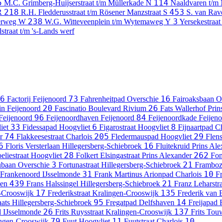
5
114
M.C. Grimberg-Huijserstraat t/m Müllerkade
N
Naaldvaren t/m
218
453
R
R.H. Fledderusstraat t/m Rösener Manzstraat
S
S. van Rav
238
3
derweg
W
W.G. Witteveenplein t/m Wytemaweg
Y
Yersekestraat
straat t/m 's-Lands werf
6
73
16
Factorij
Feijenoord
Fahrenheitpad
Overschie
Fairoaksbaan
O
20
26
in
Feijenoord
Fascinatio Boulevard
Rivium
Fats Wallerhof
Prin
96
84
Feijenoord
Feijenoordhaven
Feijenoord
Feijenoordkade
Feijen
33
6
8
iet
Fidessapad
Hoogvliet
Figarostraat
Hoogvliet
Fijnaartpad
Ch
74
205
29
r
Flakkeesestraat
Charlois
Fledermauspad
Hoogvliet
Flen
6
16
Floris Versterlaan
Hillegersberg-Schiebroek
Fluitekruid
Prins Ale
28
262
eliestraat
Hoogvliet
Folkert Elsingastraat
Prins Alexander
Fon
3
21
ubaan
Overschie
Fortunastraat
Hillegersberg-Schiebroek
Framboz
31
10
Frankenoord
IJsselmonde
Frank Martinus Arionpad
Charlois
F
439
21
ven
Frans Halssingel
Hillegersberg-Schiebroek
Franz Leharstr
17
135
-Crooswijk
Frederikstraat
Kralingen-Crooswijk
Frederik van 
95
14
aats
Hillegersberg-Schiebroek
Fregatpad
Delfshaven
Freijapad
26
137
d
IJsselmonde
Frits Ruysstraat
Kralingen-Crooswijk
Frits Tou
79
11
10
ngen-Crooswijk
Fuut
Hoogvliet
Fuutstraat
Charlois