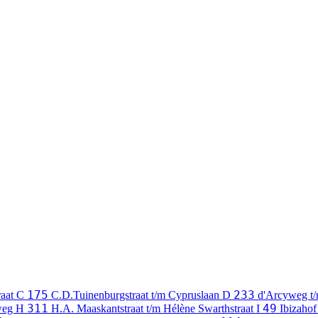
175
233
raat
C
C.D.Tuinenburgstraat t/m Cypruslaan
D
d'Arcyweg t
311
49
weg
H
H.A. Maaskantstraat t/m Hélène Swarthstraat
I
Ibizahof