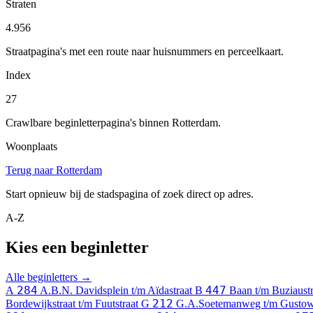
Straten
4.956
Straatpagina's met een route naar huisnummers en perceelkaart.
Index
27
Crawlbare beginletterpagina's binnen Rotterdam.
Woonplaats
Terug naar Rotterdam
Start opnieuw bij de stadspagina of zoek direct op adres.
A-Z
Kies een beginletter
Alle beginletters →
284
447
A
A.B.N. Davidsplein t/m Aïdastraat
B
Baan t/m Buziaust
212
Bordewijkstraat t/m Fuutstraat
G
G.A.Soetemanweg t/m Gusto