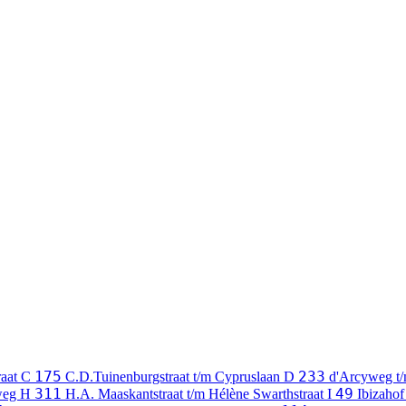
175
233
raat
C
C.D.Tuinenburgstraat t/m Cypruslaan
D
d'Arcyweg t
311
49
weg
H
H.A. Maaskantstraat t/m Hélène Swarthstraat
I
Ibizahof