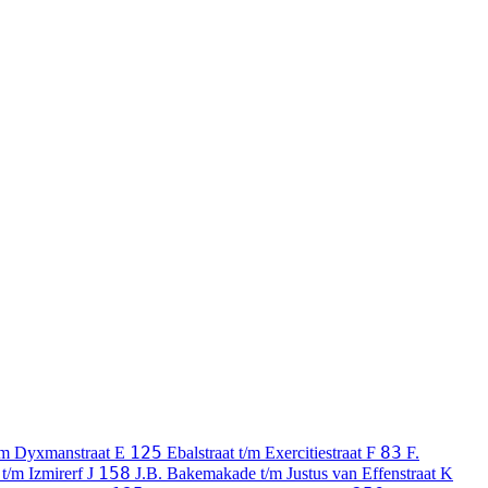
125
83
/m Dyxmanstraat
E
Ebalstraat t/m Exercitiestraat
F
F.
158
 t/m Izmirerf
J
J.B. Bakemakade t/m Justus van Effenstraat
K