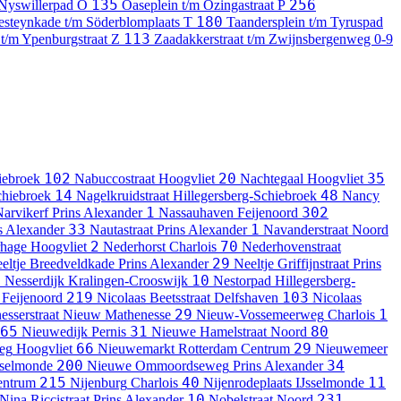
135
256
 Nyswillerpad
O
Oaseplein t/m Ozingastraat
P
180
esteynkade t/m Söderblomplaats
T
Taandersplein t/m Tyruspad
113
 t/m Ypenburgstraat
Z
Zaadakkerstraat t/m Zwijnsbergenweg
0-9
102
20
35
iebroek
Nabuccostraat
Hoogvliet
Nachtegaal
Hoogvliet
14
48
chiebroek
Nagelkruidstraat
Hillegersberg-Schiebroek
Nancy
1
302
arvikerf
Prins Alexander
Nassauhaven
Feijenoord
33
1
s Alexander
Nautastraat
Prins Alexander
Navanderstraat
Noord
2
70
hage
Hoogvliet
Nederhorst
Charlois
Nederhovenstraat
29
eltje Breedveldkade
Prins Alexander
Neeltje Griffijnstraat
Prins
5
10
Nesserdijk
Kralingen-Crooswijk
Nestorpad
Hillegersberg-
219
103
Feijenoord
Nicolaas Beetsstraat
Delfshaven
Nicolaas
29
1
sserstraat
Nieuw Mathenesse
Nieuw-Vossemeerweg
Charlois
65
31
80
Nieuwedijk
Pernis
Nieuwe Hamelstraat
Noord
66
29
eg
Hoogvliet
Nieuwemarkt
Rotterdam Centrum
Nieuwemeer
200
34
sselmonde
Nieuwe Ommoordseweg
Prins Alexander
215
40
11
entrum
Nijenburg
Charlois
Nijenrodeplaats
IJsselmonde
10
231
Nina Riccistraat
Prins Alexander
Nobelstraat
Noord