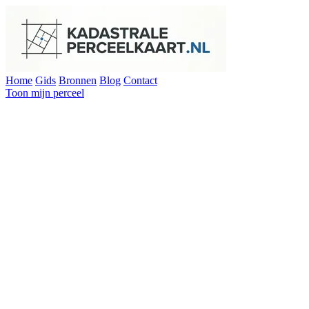
Home
Gids
Bronnen
Blog
Contact
Toon mijn perceel