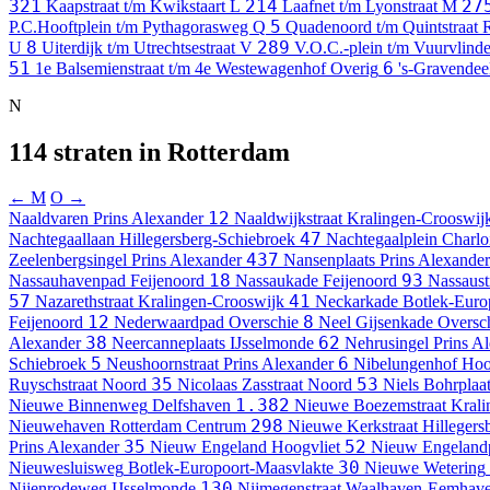
321
214
27
Kaapstraat t/m Kwikstaart
L
Laafnet t/m Lyonstraat
M
5
P.C.Hooftplein t/m Pythagorasweg
Q
Quadenoord t/m Quintstraat
8
289
U
Uiterdijk t/m Utrechtsestraat
V
V.O.C.-plein t/m Vuurvlin
51
6
1e Balsemienstraat t/m 4e Westewagenhof
Overig
's-Gravendeel
N
114 straten in Rotterdam
← M
O →
12
Naaldvaren
Prins Alexander
Naaldwijkstraat
Kralingen-Crooswij
47
Nachtegaallaan
Hillegersberg-Schiebroek
Nachtegaalplein
Charlo
437
Zeelenbergsingel
Prins Alexander
Nansenplaats
Prins Alexander
18
93
Nassauhavenpad
Feijenoord
Nassaukade
Feijenoord
Nassaust
57
41
Nazarethstraat
Kralingen-Crooswijk
Neckarkade
Botlek-Euro
12
8
Feijenoord
Nederwaardpad
Overschie
Neel Gijsenkade
Oversc
38
62
Alexander
Neercanneplaats
IJsselmonde
Nehrusingel
Prins A
5
6
Schiebroek
Neushoornstraat
Prins Alexander
Nibelungenhof
Hoo
35
53
Ruyschstraat
Noord
Nicolaas Zasstraat
Noord
Niels Bohrplaa
1.382
Nieuwe Binnenweg
Delfshaven
Nieuwe Boezemstraat
Krali
298
Nieuwehaven
Rotterdam Centrum
Nieuwe Kerkstraat
Hillegers
35
52
Prins Alexander
Nieuw Engeland
Hoogvliet
Nieuw Engeland
30
Nieuwesluisweg
Botlek-Europoort-Maasvlakte
Nieuwe Wetering
130
Nijenrodeweg
IJsselmonde
Nijmegenstraat
Waalhaven-Eemhav