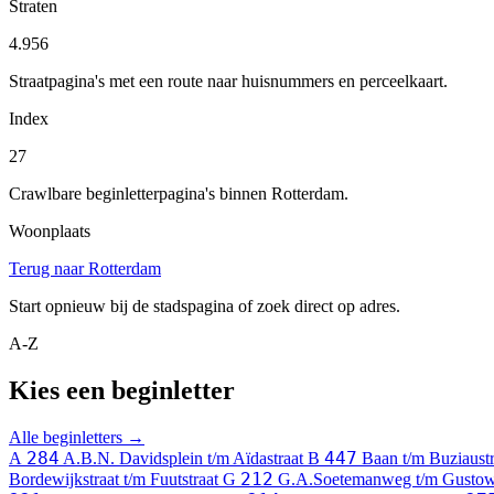
Straten
4.956
Straatpagina's met een route naar huisnummers en perceelkaart.
Index
27
Crawlbare beginletterpagina's binnen Rotterdam.
Woonplaats
Terug naar Rotterdam
Start opnieuw bij de stadspagina of zoek direct op adres.
A-Z
Kies een beginletter
Alle beginletters →
284
447
A
A.B.N. Davidsplein t/m Aïdastraat
B
Baan t/m Buziaust
212
Bordewijkstraat t/m Fuutstraat
G
G.A.Soetemanweg t/m Gusto