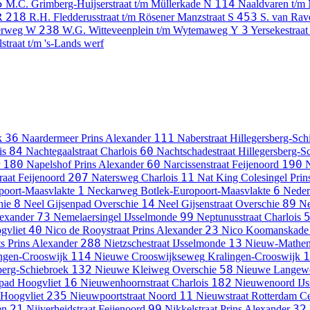
5
114
M.C. Grimberg-Huijserstraat t/m Müllerkade
N
Naaldvaren t/m
218
453
R
R.H. Fledderusstraat t/m Rösener Manzstraat
S
S. van Rav
238
3
derweg
W
W.G. Witteveenplein t/m Wytemaweg
Y
Yersekestraat
straat t/m 's-Lands werf
36
111
k
Naardermeer
Prins Alexander
Naberstraat
Hillegersberg-Sch
84
60
is
Nachtegaalstraat
Charlois
Nachtschadestraat
Hillegersberg-S
180
60
190
Napelshof
Prins Alexander
Narcissenstraat
Feijenoord
N
207
11
raat
Feijenoord
Natersweg
Charlois
Nat King Colesingel
Prin
1
6
poort-Maasvlakte
Neckarweg
Botlek-Europoort-Maasvlakte
Neder
8
14
89
hie
Neel Gijsenpad
Overschie
Neel Gijsenstraat
Overschie
Ne
73
99
lexander
Nemelaersingel
IJsselmonde
Neptunusstraat
Charlois
40
23
gvliet
Nico de Rooystraat
Prins Alexander
Nico Koomanskade
288
13
ts
Prins Alexander
Nietzschestraat
IJsselmonde
Nieuw-Mathene
114
1
ngen-Crooswijk
Nieuwe Crooswijkseweg
Kralingen-Crooswijk
132
58
berg-Schiebroek
Nieuwe Kleiweg
Overschie
Nieuwe Langew
16
182
pad
Hoogvliet
Nieuwenhoornstraat
Charlois
Nieuwenoord
IJ
235
11
Hoogvliet
Nieuwpoortstraat
Noord
Nieuwstraat
Rotterdam C
21
99
32
en
Nijverheidstraat
Feijenoord
Nikkelstraat
Prins Alexander