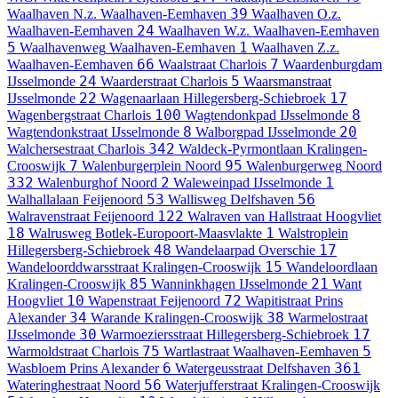
39
Waalhaven N.z.
Waalhaven-Eemhaven
Waalhaven O.z.
24
Waalhaven-Eemhaven
Waalhaven W.z.
Waalhaven-Eemhaven
5
1
Waalhavenweg
Waalhaven-Eemhaven
Waalhaven Z.z.
66
7
Waalhaven-Eemhaven
Waalstraat
Charlois
Waardenburgdam
24
5
IJsselmonde
Waarderstraat
Charlois
Waarsmanstraat
22
17
IJsselmonde
Wagenaarlaan
Hillegersberg-Schiebroek
100
8
Wagenbergstraat
Charlois
Wagtendonkpad
IJsselmonde
8
20
Wagtendonkstraat
IJsselmonde
Walborgpad
IJsselmonde
342
Walchersestraat
Charlois
Waldeck-Pyrmontlaan
Kralingen-
7
95
Crooswijk
Walenburgerplein
Noord
Walenburgerweg
Noord
332
2
1
Walenburghof
Noord
Waleweinpad
IJsselmonde
53
56
Walhallalaan
Feijenoord
Wallisweg
Delfshaven
122
Walravenstraat
Feijenoord
Walraven van Hallstraat
Hoogvliet
18
1
Walrusweg
Botlek-Europoort-Maasvlakte
Walstroplein
48
17
Hillegersberg-Schiebroek
Wandelaarpad
Overschie
15
Wandeloorddwarsstraat
Kralingen-Crooswijk
Wandeloordlaan
85
21
Kralingen-Crooswijk
Wanninkhagen
IJsselmonde
Want
10
72
Hoogvliet
Wapenstraat
Feijenoord
Wapitistraat
Prins
34
38
Alexander
Warande
Kralingen-Crooswijk
Warmelostraat
30
17
IJsselmonde
Warmoeziersstraat
Hillegersberg-Schiebroek
75
5
Warmoldstraat
Charlois
Wartlastraat
Waalhaven-Eemhaven
6
361
Wasbloem
Prins Alexander
Watergeusstraat
Delfshaven
56
Wateringhestraat
Noord
Waterjufferstraat
Kralingen-Crooswijk