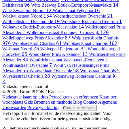
96
14
Delfshaven
Witte Zeeweg
Botlek-Europoort-Maasvlakte
12
6
Witte Zwaanhof
Noord
Wodanstraat
Feijenoord
154
21
Woelwijkstraat
Noord
Woensdrechtstraat
Overschie
10
1
Wolfraathstraat
IJsselmonde
Wolfshoek
Rotterdam Centrum
14
Wolgaweg
Botlek-Europoort-Maasvlakte
Wollefoppenpad
Prins
1
120
Alexander
Wollefoppenstraat
Kralingen-Crooswijk
87
Wollefoppenweg
Prins Alexander
Wolphaertsbocht
Charlois
976
61
162
Wolphaertshof
Charlois
Wolphaertstraat
Charlois
76
31
Wolstraat
Noord
Wolvepad
Feijenoord
Wonderklauwpad
65
13
Hoogvliet
Wondklaver
Prins Alexander
Wormserstraat
Prins
34
1
Alexander
Woudrichemstraat
Waalhaven-Eemhaven
7
Woutrinastraat
Overschie
Wout van Heusdensingel
Prins
55
58
5
Alexander
Wouwerlaan
Overschie
Wulpstraat
Charlois
28
9
Wuysterstraat
Charlois
Wytemaweg
Rotterdam Centrum
K
Kadastraleperceelkaart.nl
© 2026 · Bron: PDOK / Kadaster
Kadastrale kaart op adres
Perceelgrens en erfgrenzen
Kaart per
woonplaats
Gids
Bronnen en methode
Blog
Contact
Algemene
voorwaarden
Privacyverklaring
Cookie-instellingen
Het rapport is informatief en de maatvoering indicatief. Voor
juridische zekerheid is een formele grensreconstructie nodig.
Wij gebruiken functionele cookies en, na uw toestemming,