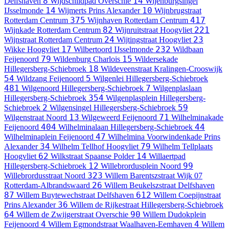
8
14
Delfshaven
Wijdschildpad
Overschie
Wijenburgsingel
14
10
IJsselmonde
Wijmerts
Prins Alexander
Wijnbrugstraat
375
417
Rotterdam Centrum
Wijnhaven
Rotterdam Centrum
82
221
Wijnkade
Rotterdam Centrum
Wijnruitstraat
Hoogvliet
24
23
Wijnstraat
Rotterdam Centrum
Wijtingstraat
Hoogvliet
17
232
Wikke
Hoogvliet
Wilbertoord
IJsselmonde
Wildbaan
79
15
Feijenoord
Wildenburg
Charlois
Wildersekade
18
Hillegersberg-Schiebroek
Wildeveenstraat
Kralingen-Crooswijk
54
5
Wildzang
Feijenoord
Wilgenlei
Hillegersberg-Schiebroek
481
7
Wilgenoord
Hillegersberg-Schiebroek
Wilgenplaslaan
354
Hillegersberg-Schiebroek
Wilgenplasplein
Hillegersberg-
2
59
Schiebroek
Wilgensingel
Hillegersberg-Schiebroek
13
71
Wilgenstraat
Noord
Wilgeweerd
Feijenoord
Wilhelminakade
404
44
Feijenoord
Wilhelminalaan
Hillegersberg-Schiebroek
47
Wilhelminaplein
Feijenoord
Wilhelmina Voorwindenkade
Prins
34
79
Alexander
Wilhelm Tellhof
Hoogvliet
Wilhelm Tellplaats
62
14
Hoogvliet
Wilkstraat
Spaanse Polder
Willaertpad
12
99
Hillegersberg-Schiebroek
Willebrordusplein
Noord
323
Willebrordusstraat
Noord
Willem Barentszstraat
Wijk 07
26
Rotterdam-Albrandswaard
Willem Beukelszstraat
Delfshaven
87
612
Willem Buytewechstraat
Delfshaven
Willem Coepijnstraat
36
Prins Alexander
Willem de Rijkestraat
Hillegersberg-Schiebroek
64
90
Willem de Zwijgerstraat
Overschie
Willem Dudokplein
4
4
Feijenoord
Willem Egmondstraat
Waalhaven-Eemhaven
Willem