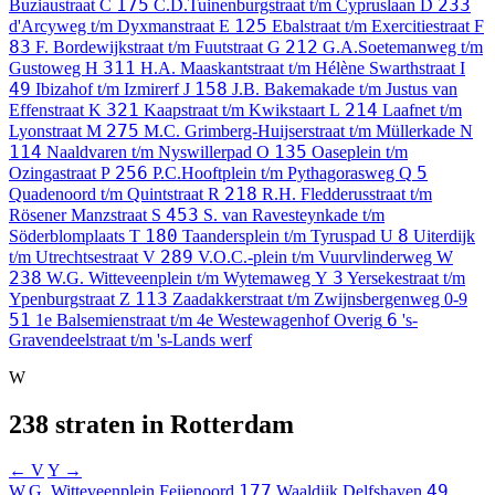
175
233
Buziaustraat
C
C.D.Tuinenburgstraat t/m Cypruslaan
D
125
d'Arcyweg t/m Dyxmanstraat
E
Ebalstraat t/m Exercitiestraat
F
83
212
F. Bordewijkstraat t/m Fuutstraat
G
G.A.Soetemanweg t/m
311
Gustoweg
H
H.A. Maaskantstraat t/m Hélène Swarthstraat
I
49
158
Ibizahof t/m Izmirerf
J
J.B. Bakemakade t/m Justus van
321
214
Effenstraat
K
Kaapstraat t/m Kwikstaart
L
Laafnet t/m
275
Lyonstraat
M
M.C. Grimberg-Huijserstraat t/m Müllerkade
N
114
135
Naaldvaren t/m Nyswillerpad
O
Oaseplein t/m
256
5
Ozingastraat
P
P.C.Hooftplein t/m Pythagorasweg
Q
218
Quadenoord t/m Quintstraat
R
R.H. Fledderusstraat t/m
453
Rösener Manzstraat
S
S. van Ravesteynkade t/m
180
8
Söderblomplaats
T
Taandersplein t/m Tyruspad
U
Uiterdijk
289
t/m Utrechtsestraat
V
V.O.C.-plein t/m Vuurvlinderweg
W
238
3
W.G. Witteveenplein t/m Wytemaweg
Y
Yersekestraat t/m
113
Ypenburgstraat
Z
Zaadakkerstraat t/m Zwijnsbergenweg
0-9
51
6
1e Balsemienstraat t/m 4e Westewagenhof
Overig
's-
Gravendeelstraat t/m 's-Lands werf
W
238 straten in Rotterdam
← V
Y →
177
49
W.G. Witteveenplein
Feijenoord
Waaldijk
Delfshaven