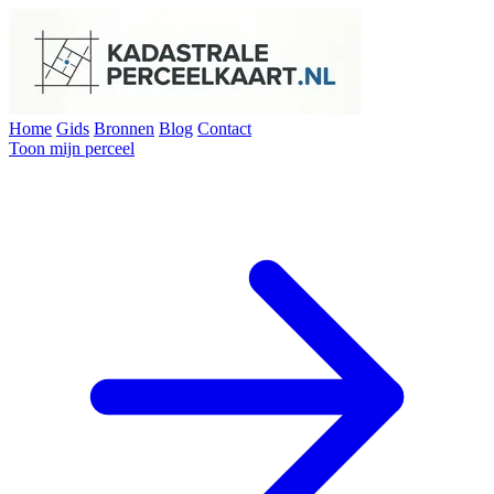
Home
Gids
Bronnen
Blog
Contact
Toon mijn perceel