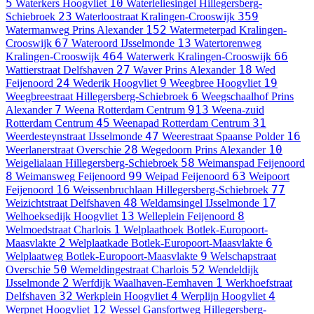
5
10
Waterkers
Hoogvliet
Waterleliesingel
Hillegersberg-
23
359
Schiebroek
Waterloostraat
Kralingen-Crooswijk
152
Watermanweg
Prins Alexander
Watermeterpad
Kralingen-
67
13
Crooswijk
Wateroord
IJsselmonde
Watertorenweg
464
66
Kralingen-Crooswijk
Waterwerk
Kralingen-Crooswijk
27
18
Wattierstraat
Delfshaven
Waver
Prins Alexander
Wed
24
9
19
Feijenoord
Wederik
Hoogvliet
Weegbree
Hoogvliet
6
Weegbreestraat
Hillegersberg-Schiebroek
Weegschaalhof
Prins
7
913
Alexander
Weena
Rotterdam Centrum
Weena-zuid
45
31
Rotterdam Centrum
Weenapad
Rotterdam Centrum
47
16
Weerdesteynstraat
IJsselmonde
Weerestraat
Spaanse Polder
28
10
Weerlanerstraat
Overschie
Wegedoorn
Prins Alexander
58
Weigelialaan
Hillegersberg-Schiebroek
Weimanspad
Feijenoord
8
99
63
Weimansweg
Feijenoord
Weipad
Feijenoord
Weipoort
16
77
Feijenoord
Weissenbruchlaan
Hillegersberg-Schiebroek
48
17
Weizichtstraat
Delfshaven
Weldamsingel
IJsselmonde
13
8
Welhoeksedijk
Hoogvliet
Welleplein
Feijenoord
1
Welmoedstraat
Charlois
Welplaathoek
Botlek-Europoort-
2
6
Maasvlakte
Welplaatkade
Botlek-Europoort-Maasvlakte
9
Welplaatweg
Botlek-Europoort-Maasvlakte
Welschapstraat
50
52
Overschie
Wemeldingestraat
Charlois
Wendeldijk
2
1
IJsselmonde
Werfdijk
Waalhaven-Eemhaven
Werkhoefstraat
32
4
4
Delfshaven
Werkplein
Hoogvliet
Werplijn
Hoogvliet
12
Werpnet
Hoogvliet
Wessel Gansfortweg
Hillegersberg-