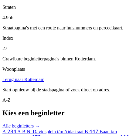
Straten
4.956
Straatpagina's met een route naar huisnummers en perceelkaart.
Index
27
Crawlbare beginletterpagina's binnen Rotterdam.
Woonplaats
Terug naar Rotterdam
Start opnieuw bij de stadspagina of zoek direct op adres.
A-Z
Kies een beginletter
Alle beginletters →
284
447
A
A.B.N. Davidsplein t/m Aïdastraat
B
Baan t/m