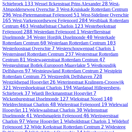
133
28
Schiebroek
Wessel Ilckenstraat
Prins Alexander
West-
3
Abtspolderseweg
Overschie
West-Kruiskade
Rotterdam Centrum
296
51
West-Pietermanstraat
Feijenoord
West-Sidelinge
Overschie
165
284
West-Varkenoordseweg
Feijenoord
Westblaak
Rotterdam
463
123
Centrum
Westduëlstraat
Charlois
Westerbeekstraat
288
1
Feijenoord
Westerdam
Feijenoord
Westerflierstraat
34
40
IJsselmonde
Wester Hordijk
IJsselmonde
Westerkade
60
103
Rotterdam Centrum
Westerlaan
Rotterdam Centrum
7
1
Westerloostraat
Overschie
Westerschouwenpad
Charlois
237
Westersingel
Rotterdam Centrum
Westerstraat
Rotterdam
81
47
Centrum
Westewagenstraat
Rotterdam Centrum
5
Westgeulstraat
Botlek-Europoort-Maasvlakte
Westkousdijk
97
2
Delfshaven
Westnieuwland
Rotterdam Centrum
Westplein
75
728
Rotterdam Centrum
Westzeedijk
Delfshaven
26
Westzijdsepad
Hoogvliet
Weteringstraat
Kralingen-Crooswijk
321
194
Wevershoekstraat
Charlois
Wiardapad
Hillegersberg-
37
7
Schiebroek
Wiardi Beckmanstraat
Hoogvliet
127
140
Wickenburgstraat
IJsselmonde
Wiekstraat
Noord
48
19
Wieldrechtstraat
Charlois
Wielerstraat
Feijenoord
Wielewaal
11
30
Hoogvliet
Wielewaalstraat
Charlois
Wielrenstraat
41
46
IJsselmonde
Wierdsmaplein
Feijenoord
Wieringerstraat
97
1
1
Charlois
Wierse
Hoogvliet
Wigboldstraat
Charlois
Wijdehof
32
2
Feijenoord
Wijde Kerkstraat
Rotterdam Centrum
Wijdesteeg