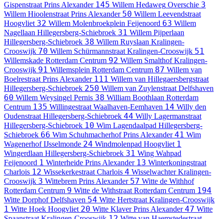
145
3
Gispenstraat
Prins Alexander
Willem Hedaweg
Overschie
50
Willem Hioolenstraat
Prins Alexander
Willem Leevendstraat
32
63
Hoogvliet
Willem Molenbroekplein
Feijenoord
Willem
31
Nagellaan
Hillegersberg-Schiebroek
Willem Pijperlaan
38
Hillegersberg-Schiebroek
Willem Ruyslaan
Kralingen-
70
51
Crooswijk
Willem Schürmannstraat
Kralingen-Crooswijk
92
Willemskade
Rotterdam Centrum
Willem Smalthof
Kralingen-
91
87
Crooswijk
Willemsplein
Rotterdam Centrum
Willem van
111
Boelrestraat
Prins Alexander
Willem van Hillegaersbergstraat
250
Hillegersberg-Schiebroek
Willem van Zuylenstraat
Delfshaven
60
38
Willem Weysingel
Pernis
William Boothlaan
Rotterdam
135
14
Centrum
Willingestraat
Waalhaven-Eemhaven
Willy den
44
Oudenstraat
Hillegersberg-Schiebroek
Willy Lagermanstraat
10
Hillegersberg-Schiebroek
Wim Lagendaalpad
Hillegersberg-
66
41
Schiebroek
Wim Schuhmacherhof
Prins Alexander
Wim
24
1
Wagenerhof
IJsselmonde
Windmolenpad
Hoogvliet
31
Wingerdlaan
Hillegersberg-Schiebroek
Wing Wahpad
1
13
Feijenoord
Winterheide
Prins Alexander
Winterkoningstraat
12
4
Charlois
Wissekerkestraat
Charlois
Wisselwachter
Kralingen-
3
57
Crooswijk
Wittebrem
Prins Alexander
Witte de Withhof
9
194
Rotterdam Centrum
Witte de Withstraat
Rotterdam Centrum
54
Witte Dorphof
Delfshaven
Witte Hertstraat
Kralingen-Crooswijk
1
20
47
Witte Hoek
Hoogvliet
Witte Klaver
Prins Alexander
Witte
12
Spaanstraat
Kralingen-Crooswijk
Witte van Haemstedestraat