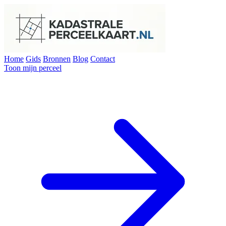
Home
Gids
Bronnen
Blog
Contact
Toon mijn perceel