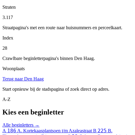
Straten
3.117
Straatpagina's met een route naar huisnummers en perceelkaart.
Index
28
Crawlbare beginletterpagina's binnen Den Haag.
Woonplaats
Terug naar Den Haag
Start opnieuw bij de stadspagina of zoek direct op adres.
A-Z
Kies een beginletter
Alle beginletters →
186
225
A
A. Kortekaasplantsoen t/m Azaleastraat
B
B.