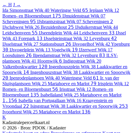
← H
J →
65
Ida Simonsstraat
Wijk 40 Wateringse Veld
Ieplaan
Wijk 12
175
Bomen- en Bloemenbuurt
IJmuidenstraat
Wijk 07
95
2
Scheveningen
IJsbrantszstraat
Wijk 07 Scheveningen
25
IJsclubweg
Wijk 26 Bezuidenhout
IJsduikerstraat
Wijk 44
55
33
Leidschenveen
IJseendplein
Wijk 44 Leidschenveen
IJssel
13
42
Wijk 43 Forepark
IJsselsteinstraat
Wijk 32 Leyenburg
26
IJsselstraat
Wijk 27 Stationsbuurt
IJsvogelhof
Wijk 42 Ypenburg
30
19
IJsvogelplein
Wijk 13 Vogelwijk
IJzerwerf
Wijk 17
26
83
Loosduinen
Ilpendamstraat
Wijk 32 Leyenburg
ILSY-
6
plantsoen
Wijk 41 Hoornwijk
Indigostraat
Wijk 20
120
Valkenboskwartier
Ingenhouszplein
Wijk 38 Laakkwartier en
14
Spoorwijk
Ingenhouszstraat
Wijk 38 Laakkwartier en Spoorwijk
20
61
Ipenrodeplantsoen
Wijk 40 Wateringse Veld
Ir. van der
79
Sluijsplantsoen
Wijk 25 Mariahoeve en Marlot
Irisplein
Wijk 12
56
Bomen- en Bloemenbuurt
Irisstraat
Wijk 12 Bomen- en
135
Bloemenbuurt
Isabellaland
Wijk 25 Mariahoeve en Marlot
1.156
Isabella van Portugallaan
Wijk 16 Kraayenstein en
22
253
Vroondaal
Isingstraat
Wijk 38 Laakkwartier en Spoorwijk
136
Ivoorhorst
Wijk 25 Mariahoeve en Marlot
K
Kadastraleperceelkaart.nl
© 2026 · Bron: PDOK / Kadaster