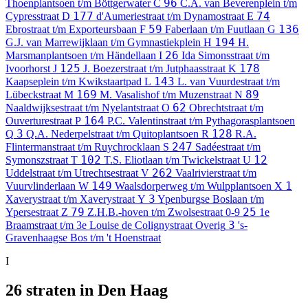
96
Thoenplantsoen t/m Böttgerwater
C
C.A. van Beverenplein t/m
177
74
Cypresstraat
D
d'Aumeriestraat t/m Dynamostraat
E
59
136
Ebrostraat t/m Exporteursbaan
F
Faberlaan t/m Fuutlaan
G
194
G.J. van Marrewijklaan t/m Gymnastiekplein
H
H.
26
Marsmanplantsoen t/m Händellaan
I
Ida Simonsstraat t/m
125
178
Ivoorhorst
J
J. Boezerstraat t/m Jutphaasstraat
K
143
Kaapseplein t/m Kwikstaartpad
L
L. van Vuurdestraat t/m
169
89
Lübeckstraat
M
M. Vasalishof t/m Muzenstraat
N
62
Naaldwijksestraat t/m Nyelantstraat
O
Obrechtstraat t/m
164
Ouverturestraat
P
P.C. Valentinstraat t/m Pythagorasplantsoen
3
128
Q
Q.A. Nederpelstraat t/m Quitoplantsoen
R
R.A.
247
Flintermanstraat t/m Ruychrocklaan
S
Sadéestraat t/m
102
12
Symonszstraat
T
T.S. Eliotlaan t/m Twickelstraat
U
262
Uddelstraat t/m Utrechtsestraat
V
Vaalrivierstraat t/m
149
1
Vuurvlinderlaan
W
Waalsdorperweg t/m Wulpplantsoen
X
3
Xaverystraat t/m Xaverystraat
Y
Ypenburgse Boslaan t/m
79
25
Ypersestraat
Z
Z.H.B.-hoven t/m Zwolsestraat
0-9
1e
3
Braamstraat t/m 3e Louise de Colignystraat
Overig
's-
Gravenhaagse Bos t/m 't Hoenstraat
I
26 straten in Den Haag