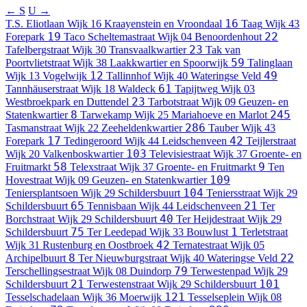
← S
U →
16
T.S. Eliotlaan
Wijk 16 Kraayenstein en Vroondaal
Taag
Wijk 43
19
22
Forepark
Taco Scheltemastraat
Wijk 04 Benoordenhout
23
Tafelbergstraat
Wijk 30 Transvaalkwartier
Tak van
59
Poortvlietstraat
Wijk 38 Laakkwartier en Spoorwijk
Talinglaan
12
49
Wijk 13 Vogelwijk
Tallinnhof
Wijk 40 Wateringse Veld
61
Tannhäuserstraat
Wijk 18 Waldeck
Tapijtweg
Wijk 03
23
Westbroekpark en Duttendel
Tarbotstraat
Wijk 09 Geuzen- en
8
245
Statenkwartier
Tarwekamp
Wijk 25 Mariahoeve en Marlot
286
Tasmanstraat
Wijk 22 Zeeheldenkwartier
Tauber
Wijk 43
17
42
Forepark
Tedingeroord
Wijk 44 Leidschenveen
Teijlerstraat
103
Wijk 20 Valkenboskwartier
Televisiestraat
Wijk 37 Groente- en
58
9
Fruitmarkt
Telexstraat
Wijk 37 Groente- en Fruitmarkt
Ten
109
Hovestraat
Wijk 09 Geuzen- en Statenkwartier
104
Teniersplantsoen
Wijk 29 Schildersbuurt
Teniersstraat
Wijk 29
65
21
Schildersbuurt
Tennisbaan
Wijk 44 Leidschenveen
Ter
40
Borchstraat
Wijk 29 Schildersbuurt
Ter Heijdestraat
Wijk 29
75
1
Schildersbuurt
Ter Leedepad
Wijk 33 Bouwlust
Terletstraat
42
Wijk 31 Rustenburg en Oostbroek
Ternatestraat
Wijk 05
8
22
Archipelbuurt
Ter Nieuwburgstraat
Wijk 40 Wateringse Veld
79
Terschellingsestraat
Wijk 08 Duindorp
Terwestenpad
Wijk 29
21
101
Schildersbuurt
Terwestenstraat
Wijk 29 Schildersbuurt
121
Tesselschadelaan
Wijk 36 Moerwijk
Tesselseplein
Wijk 08