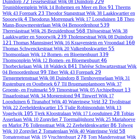
72
229
Duindorp
Tesselsestraat
Wijk 08 Duindorp
91
Teunisbloemplein
Wijk 14 Bohemen en Meer en Bos
Theems
23
Wijk 43 Forepark
Theodor Stangstraat
Wijk 38 Laakkwartier en
4
18
Spoorwijk
Theodorus Morrenpark
Wijk 17 Loosduinen
Theo
539
Mann-Bouwmeesterlaan
Wijk 04 Benoordenhout
568
Theresiastraat
Wijk 26 Bezuidenhout
Thijssestraat
Wijk 38
239
Laakkwartier en Spoorwijk
Tholensestraat
Wijk 08 Duindorp
121
160
Thomas Mannsingel
Wijk 16 Kraayenstein en Vroondaal
55
Thomas Schwenckestraat
Wijk 20 Valkenboskwartier
339
Thomsonlaan
Wijk 12 Bomen- en Bloemenbuurt
46
Thomsonplein
Wijk 12 Bomen- en Bloemenbuurt
841
Thorbeckelaan
Wijk 18 Waldeck
Thérèse Schwartzestraat
Wijk
99
29
04 Benoordenhout
Tiber
Wijk 43 Forepark
8
Tiengemetenstraat
Wijk 08 Duindorp
Tienhovenselaan
Wijk 31
67
Rustenburg en Oostbroek
Til Brugmanplantsoen
Wijk 37
59
13
Groente- en Fruitmarkt
Timorstraat
Wijk 05 Archipelbuurt
94
Tinaarlostraat
Wijk 34 Morgenstond
Tinwerf
Wijk 17
6
32
Loosduinen
Tiranahof
Wijk 40 Wateringse Veld
Tivolistraat
15
Wijk 22 Zeeheldenkwartier
Tjalie Robinsonduin
Wijk 13
105
28
Vogelwijk
Tjerk Kloostralaan
Wijk 17 Loosduinen
Tobias
7
Asserlaan
Wijk 10 Zorgvliet
Toermalijnhorst
Wijk 25 Mariahoeve
76
86
en Marlot
Tollensstraat
Wijk 22 Zeeheldenkwartier
Tolweg
2
58
Wijk 10 Zorgvliet
Tomatenlaan
Wijk 40 Wateringse Veld
278
Tomatenstraat
Wijk 19 Vruchtenbuurt
Tom Mandersstraat
Wijk