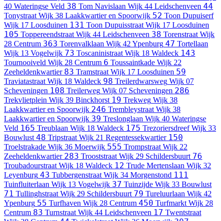
38
44
40 Wateringse Veld
Tom Navislaan
Wijk 44 Leidschenveen
52
Tonystraat
Wijk 38 Laakkwartier en Spoorwijk
Toon Dupuiserf
131
Wijk 17 Loosduinen
Toon Dupuisstraat
Wijk 17 Loosduinen
105
38
Toppereendstraat
Wijk 44 Leidschenveen
Torenstraat
Wijk
363
47
28 Centrum
Torenvalklaan
Wijk 42 Ypenburg
Tortellaan
73
143
Wijk 13 Vogelwijk
Toscaninistraat
Wijk 18 Waldeck
6
Tournooiveld
Wijk 28 Centrum
Toussaintkade
Wijk 22
83
59
Zeeheldenkwartier
Tramstraat
Wijk 17 Loosduinen
98
Traviatastraat
Wijk 18 Waldeck
Treilerdwarsweg
Wijk 07
108
286
Scheveningen
Treilerweg
Wijk 07 Scheveningen
19
Trekvlietplein
Wijk 39 Binckhorst
Trekweg
Wijk 38
246
Laakkwartier en Spoorwijk
Trembleystraat
Wijk 38
39
Laakkwartier en Spoorwijk
Treslonglaan
Wijk 40 Wateringse
165
175
Veld
Treublaan
Wijk 18 Waldeck
Trezoriersdreef
Wijk 33
48
150
Bouwlust
Tripstraat
Wijk 21 Regentessekwartier
555
Troelstrakade
Wijk 36 Moerwijk
Trompstraat
Wijk 22
283
76
Zeeheldenkwartier
Trooststraat
Wijk 29 Schildersbuurt
12
Troubadourstraat
Wijk 18 Waldeck
Trude Mertenslaan
Wijk 32
43
111
Leyenburg
Tubbergenstraat
Wijk 34 Morgenstond
37
Tuinfluiterlaan
Wijk 13 Vogelwijk
Tuinzijde
Wijk 33 Bouwlust
71
79
Tullinghstraat
Wijk 29 Schildersbuurt
Tureluurlaan
Wijk 42
55
450
Ypenburg
Turfhaven
Wijk 28 Centrum
Turfmarkt
Wijk 28
83
17
Centrum
Turnstraat
Wijk 44 Leidschenveen
Twentstraat