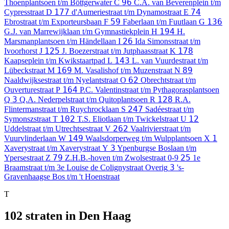
96
Thoenplantsoen t/m Böttgerwater
C
C.A. van Beverenplein t/m
177
74
Cypresstraat
D
d'Aumeriestraat t/m Dynamostraat
E
59
136
Ebrostraat t/m Exporteursbaan
F
Faberlaan t/m Fuutlaan
G
194
G.J. van Marrewijklaan t/m Gymnastiekplein
H
H.
26
Marsmanplantsoen t/m Händellaan
I
Ida Simonsstraat t/m
125
178
Ivoorhorst
J
J. Boezerstraat t/m Jutphaasstraat
K
143
Kaapseplein t/m Kwikstaartpad
L
L. van Vuurdestraat t/m
169
89
Lübeckstraat
M
M. Vasalishof t/m Muzenstraat
N
62
Naaldwijksestraat t/m Nyelantstraat
O
Obrechtstraat t/m
164
Ouverturestraat
P
P.C. Valentinstraat t/m Pythagorasplantsoen
3
128
Q
Q.A. Nederpelstraat t/m Quitoplantsoen
R
R.A.
247
Flintermanstraat t/m Ruychrocklaan
S
Sadéestraat t/m
102
12
Symonszstraat
T
T.S. Eliotlaan t/m Twickelstraat
U
262
Uddelstraat t/m Utrechtsestraat
V
Vaalrivierstraat t/m
149
1
Vuurvlinderlaan
W
Waalsdorperweg t/m Wulpplantsoen
X
3
Xaverystraat t/m Xaverystraat
Y
Ypenburgse Boslaan t/m
79
25
Ypersestraat
Z
Z.H.B.-hoven t/m Zwolsestraat
0-9
1e
3
Braamstraat t/m 3e Louise de Colignystraat
Overig
's-
Gravenhaagse Bos t/m 't Hoenstraat
T
102 straten in Den Haag