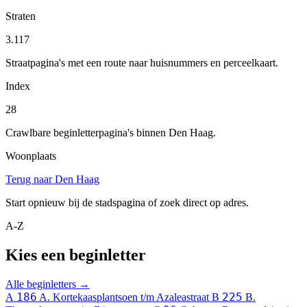
Straten
3.117
Straatpagina's met een route naar huisnummers en perceelkaart.
Index
28
Crawlbare beginletterpagina's binnen Den Haag.
Woonplaats
Terug naar Den Haag
Start opnieuw bij de stadspagina of zoek direct op adres.
A-Z
Kies een beginletter
Alle beginletters →
186
225
A
A. Kortekaasplantsoen t/m Azaleastraat
B
B.