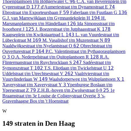
96
Thoenplantsoen t/m Böttgerwater
C
C.A. van Beverenplein t/m
177
74
Cypresstraat
D
d'Aumeriestraat t/m Dynamostraat
E
59
136
Ebrostraat t/m Exporteursbaan
F
Faberlaan t/m Fuutlaan
G
194
G.J. van Marrewijklaan t/m Gymnastiekplein
H
H.
26
Marsmanplantsoen t/m Händellaan
I
Ida Simonsstraat t/m
125
178
Ivoorhorst
J
J. Boezerstraat t/m Jutphaasstraat
K
143
Kaapseplein t/m Kwikstaartpad
L
L. van Vuurdestraat t/m
169
89
Lübeckstraat
M
M. Vasalishof t/m Muzenstraat
N
62
Naaldwijksestraat t/m Nyelantstraat
O
Obrechtstraat t/m
164
Ouverturestraat
P
P.C. Valentinstraat t/m Pythagorasplantsoen
3
128
Q
Q.A. Nederpelstraat t/m Quitoplantsoen
R
R.A.
247
Flintermanstraat t/m Ruychrocklaan
S
Sadéestraat t/m
102
12
Symonszstraat
T
T.S. Eliotlaan t/m Twickelstraat
U
262
Uddelstraat t/m Utrechtsestraat
V
Vaalrivierstraat t/m
149
1
Vuurvlinderlaan
W
Waalsdorperweg t/m Wulpplantsoen
X
3
Xaverystraat t/m Xaverystraat
Y
Ypenburgse Boslaan t/m
79
25
Ypersestraat
Z
Z.H.B.-hoven t/m Zwolsestraat
0-9
1e
3
Braamstraat t/m 3e Louise de Colignystraat
Overig
's-
Gravenhaagse Bos t/m 't Hoenstraat
W
149 straten in Den Haag