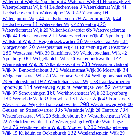
80
24
Watermunt
Wijk 42 Ypenburg
Waterpas
Wijk 41 Hoornwijk
3
Waterpolostraat
Wijk 44 Leidschenveen
Waterskistraat
Wijk 44
15
10
Leidschenveen
Watersniphof
Wijk 42 Ypenburg
20
Waterspinhof
Wijk 44 Leidschenveen
Watertorhof
Wijk 44
11
25
Leidschenveen
Waterviolier
Wijk 42 Ypenburg
65
Watervlierstraat
Wijk 20 Valkenboskwartier
Watervogelstraat
211
16
Wijk 44 Leidschenveen
Waterweegbree
Wijk 42 Ypenburg
36
Wattstraat
Wijk 21 Regentessekwartier
Weerselostraat
Wijk 34
20
Morgenstond
Weesperstraat
Wijk 31 Rustenburg en Oostbroek
130
39
Wegastraat
Wijk 39 Binckhorst
Weidevogellaan
Wijk 42
381
144
Ypenburg
Weigeliaplein
Wijk 20 Valkenboskwartier
783
Weimarstraat
Wijk 20 Valkenboskwartier
Weissenbruchstraat
371
34
Wijk 04 Benoordenhout
Weldamstraat
Wijk 36 Moerwijk
24
Welgelegenstraat
Wijk 40 Wateringse Veld
Wellingtonstraat
Wijk
102
29 Schildersbuurt
Wenckebachstraat
Wijk 38 Laakkwartier en
114
52
Spoorwijk
Wenenweg
Wijk 40 Wateringse Veld
Werfstraat
160
Wijk 07 Scheveningen
Werkhovenstraat
Wijk 32 Leyenburg
130
131
3
Werkzijde
Wijk 33 Bouwlust
Weser
Wijk 43 Forepark
208
Wesselsstraat
Wijk 30 Transvaalkwartier
Westduinweg
Wijk 09
835
734
Geuzen- en Statenkwartier
Westeinde
Wijk 28 Centrum
87
Westenbergstraat
Wijk 29 Schildersbuurt
Westerbaenstraat
Wijk
152
22 Zeeheldenkwartier
Westergosingel
Wijk 40 Wateringse
76
286
Veld
Westhovenplein
Wijk 36 Moerwijk
Westkapellelaan
132
Wijk 15 Kijkduin en Ockenburgh
Westlandseplein
Wijk 29