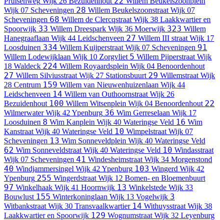
22
Pruisenweg
Wijk 26 Bezuidenhout
Willem Beukelszoonplein
28
Wijk 07 Scheveningen
Willem Beukelszoonstraat
Wijk 07
68
Scheveningen
Willem de Clercqstraat
Wijk 38 Laakkwartier en
33
323
Spoorwijk
Willem Dreespark
Wijk 36 Moerwijk
Willem
27
Hanegraaflaan
Wijk 44 Leidschenveen
Willem III straat
Wijk 17
334
91
Loosduinen
Willem Kuijperstraat
Wijk 07 Scheveningen
5
Willem Lodewijklaan
Wijk 10 Zorgvliet
Willem Pijperstraat
Wijk
224
18 Waldeck
Willem Royaardsplein
Wijk 04 Benoordenhout
27
29
Willem Silviusstraat
Wijk 27 Stationsbuurt
Willemstraat
Wijk
159
28 Centrum
Willem van Nieuwenhuizenlaan
Wijk 44
14
Leidschenveen
Willem van Outhoornstraat
Wijk 26
100
22
Bezuidenhout
Willem Witsenplein
Wijk 04 Benoordenhout
36
Wilmerwater
Wijk 42 Ypenburg
Wim Gerreselaan
Wijk 17
8
16
Loosduinen
Wim Kanplein
Wijk 40 Wateringse Veld
Wim
10
Kanstraat
Wijk 40 Wateringse Veld
Wimpelstraat
Wijk 07
13
Scheveningen
Wim Sonneveldplein
Wijk 40 Wateringse Veld
62
10
Wim Sonneveldstraat
Wijk 40 Wateringse Veld
Windasstraat
41
Wijk 07 Scheveningen
Windesheimstraat
Wijk 34 Morgenstond
40
103
Windjammersingel
Wijk 42 Ypenburg
Wingerd
Wijk 42
255
Ypenburg
Wingerdstraat
Wijk 12 Bomen- en Bloemenbuurt
97
13
Winkelhaak
Wijk 41 Hoornwijk
Winkelstede
Wijk 33
155
3
Bouwlust
Winterkoninglaan
Wijk 13 Vogelwijk
14
Witbankstraat
Wijk 30 Transvaalkwartier
Withuysstraat
Wijk 38
129
Laakkwartier en Spoorwijk
Wognumstraat
Wijk 32 Leyenburg