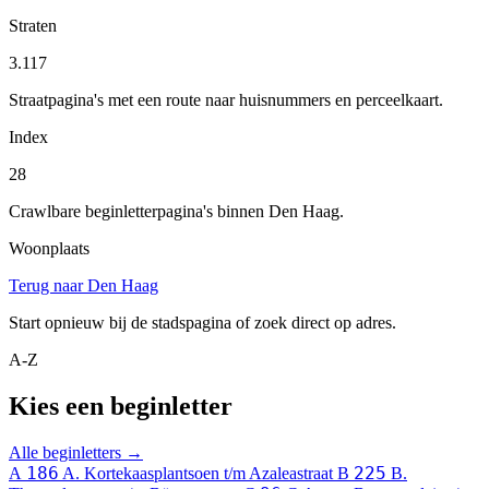
Straten
3.117
Straatpagina's met een route naar huisnummers en perceelkaart.
Index
28
Crawlbare beginletterpagina's binnen Den Haag.
Woonplaats
Terug naar Den Haag
Start opnieuw bij de stadspagina of zoek direct op adres.
A-Z
Kies een beginletter
Alle beginletters →
186
225
A
A. Kortekaasplantsoen t/m Azaleastraat
B
B.