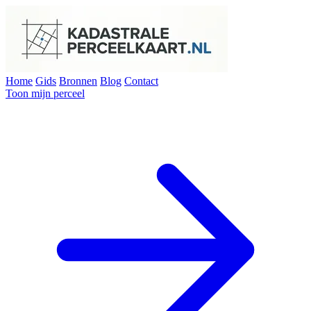
Home
Gids
Bronnen
Blog
Contact
Toon mijn perceel