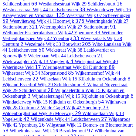
60
16
Schildersbuurt
Westlandsestraat
Wijk 29 Schildersbuurt
38
Westmaasstraat
Wijk 44 Leidschenveen
Westmadeweg
Wijk 16
135
Kraayenstein en Vroondaal
Weststraat
Wijk 07 Scheveningen
59
376
Westvlietweg
Wijk 41 Hoornwijk
Weteringkade
Wijk 27
321
91
Stationsbuurt
Weteringplein
Wijk 27 Stationsbuurt
33
Wethouder Fischerplantsoen
Wijk 42 Ypenburg
Wethouder
33
Verheulplantsoen
Wijk 42 Ypenburg
Weversplaats
Wijk 28
2
205
Centrum
Wezelrade
Wijk 33 Bouwlust
Wibo Lanslaan
Wijk
50
44 Leidschenveen
Wiekstraat
Wijk 38 Laakkwartier en
9
21
Spoorwijk
Wielerbaan
Wijk 44 Leidschenveen
4
Wielewaalplein
Wijk 13 Vogelwijk
Wielspinstraat
Wijk 40
17
89
Wateringse Veld
Wieringsestraat
Wijk 08 Duindorp
85
Wijhestraat
Wijk 34 Morgenstond
Wijkermeerhof
Wijk 44
22
8
Leidschenveen
Wijkselaan
Wijk 15 Kijkduin en Ockenburgh
4
Wijnand Esserhof
Wijk 29 Schildersbuurt
Wijnand Nuyenstraat
28
Wijk 29 Schildersbuurt
Wijndaelerduin
Wijk 15 Kijkduin en
3
6
Ockenburgh
Wijndaelersingel
Wijk 15 Kijkduin en Ockenburgh
54
Wijndaelerweg
Wijk 15 Kijkduin en Ockenburgh
Wijnhaven
2
73
Wijk 28 Centrum
Wilde Gagel
Wijk 42 Ypenburg
29
Wildenborghstraat
Wijk 36 Moerwijk
Wildhoeflaan
Wijk 13
42
27
Vogelwijk
Wilgenkade
Wijk 44 Leidschenveen
Wilgenroos
26
Wijk 42 Ypenburg
Wilgstraat
Wijk 12 Bomen- en Bloemenbuurt
58
97
Wilhelminastraat
Wijk 26 Bezuidenhout
Wilhelmina van