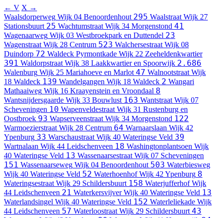
← V
X →
295
Waalsdorperweg
Wijk 04 Benoordenhout
Waalstraat
Wijk 27
25
41
Stationsbuurt
Wachtumstraat
Wijk 34 Morgenstond
23
Wagenaarweg
Wijk 03 Westbroekpark en Duttendel
523
Wagenstraat
Wijk 28 Centrum
Walchersestraat
Wijk 08
72
Duindorp
Waldeck Pyrmontkade
Wijk 22 Zeeheldenkwartier
391
2.686
Waldorpstraat
Wijk 38 Laakkwartier en Spoorwijk
47
Walenburg
Wijk 25 Mariahoeve en Marlot
Walnootstraat
Wijk
139
2
18 Waldeck
Wandelgangen
Wijk 18 Waldeck
Wangari
8
Mathaaiweg
Wijk 16 Kraayenstein en Vroondaal
163
Wantsnijdersgaarde
Wijk 33 Bouwlust
Wantstraat
Wijk 07
10
Scheveningen
Wapenveldestraat
Wijk 31 Rustenburg en
93
122
Oostbroek
Wapserveenstraat
Wijk 34 Morgenstond
64
Warmoezierstraat
Wijk 28 Centrum
Warnaarslaan
Wijk 42
33
39
Ypenburg
Warschaustraat
Wijk 40 Wateringse Veld
18
Wartnalaan
Wijk 44 Leidschenveen
Washingtonplantsoen
Wijk
13
40 Wateringse Veld
Wassenaarsestraat
Wijk 07 Scheveningen
151
503
Wassenaarseweg
Wijk 04 Benoordenhout
Waterbiesweg
52
8
Wijk 40 Wateringse Veld
Waterhoenhof
Wijk 42 Ypenburg
158
Wateringsestraat
Wijk 29 Schildersbuurt
Waterjufferhof
Wijk
21
13
44 Leidschenveen
Waterkersvijver
Wijk 40 Wateringse Veld
152
Waterlandsingel
Wijk 40 Wateringse Veld
Waterleliekade
Wijk
57
43
44 Leidschenveen
Waterloostraat
Wijk 29 Schildersbuurt