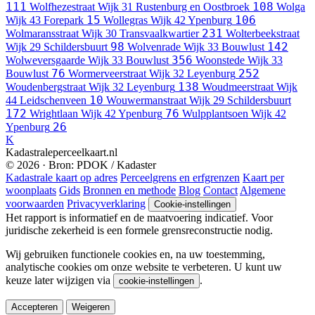
111
108
Wolfhezestraat
Wijk 31 Rustenburg en Oostbroek
Wolga
15
106
Wijk 43 Forepark
Wollegras
Wijk 42 Ypenburg
231
Wolmaransstraat
Wijk 30 Transvaalkwartier
Wolterbeekstraat
98
142
Wijk 29 Schildersbuurt
Wolvenrade
Wijk 33 Bouwlust
356
Wolweversgaarde
Wijk 33 Bouwlust
Woonstede
Wijk 33
76
252
Bouwlust
Wormerveerstraat
Wijk 32 Leyenburg
138
Woudenbergstraat
Wijk 32 Leyenburg
Woudmeerstraat
Wijk
10
44 Leidschenveen
Wouwermanstraat
Wijk 29 Schildersbuurt
172
76
Wrightlaan
Wijk 42 Ypenburg
Wulpplantsoen
Wijk 42
26
Ypenburg
K
Kadastraleperceelkaart.nl
© 2026 · Bron: PDOK / Kadaster
Kadastrale kaart op adres
Perceelgrens en erfgrenzen
Kaart per
woonplaats
Gids
Bronnen en methode
Blog
Contact
Algemene
voorwaarden
Privacyverklaring
Cookie-instellingen
Het rapport is informatief en de maatvoering indicatief. Voor
juridische zekerheid is een formele grensreconstructie nodig.
Wij gebruiken functionele cookies en, na uw toestemming,
analytische cookies om onze website te verbeteren. U kunt uw
keuze later wijzigen via
.
cookie-instellingen
Accepteren
Weigeren