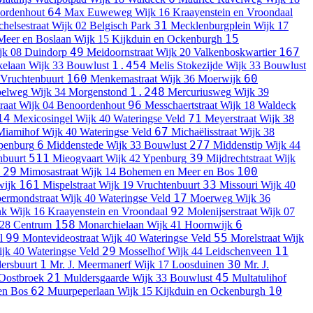
64
ordenhout
Max Euweweg
Wijk 16 Kraayenstein en Vroondaal
31
helsestraat
Wijk 02 Belgisch Park
Mecklenburgplein
Wijk 17
15
Meer en Boslaan
Wijk 15 Kijkduin en Ockenburgh
49
167
jk 08 Duindorp
Meidoornstraat
Wijk 20 Valkenboskwartier
1.454
kelaan
Wijk 33 Bouwlust
Melis Stokezijde
Wijk 33 Bouwlust
160
60
 Vruchtenbuurt
Menkemastraat
Wijk 36 Moerwijk
1.248
elweg
Wijk 34 Morgenstond
Mercuriusweg
Wijk 39
96
raat
Wijk 04 Benoordenhout
Messchaertstraat
Wijk 18 Waldeck
14
71
Mexicosingel
Wijk 40 Wateringse Veld
Meyerstraat
Wijk 38
67
Miamihof
Wijk 40 Wateringse Veld
Michaëlisstraat
Wijk 38
6
277
penburg
Middenstede
Wijk 33 Bouwlust
Middenstip
Wijk 44
511
39
nbuurt
Mieogvaart
Wijk 42 Ypenburg
Mijdrechtstraat
Wijk
29
100
Mimosastraat
Wijk 14 Bohemen en Meer en Bos
161
33
wijk
Mispelstraat
Wijk 19 Vruchtenbuurt
Missouri
Wijk 40
17
ermondstraat
Wijk 40 Wateringse Veld
Moerweg
Wijk 36
92
nk
Wijk 16 Kraayenstein en Vroondaal
Molenijserstraat
Wijk 07
158
6
 28 Centrum
Monarchielaan
Wijk 41 Hoornwijk
99
55
l
Montevideostraat
Wijk 40 Wateringse Veld
Morelstraat
Wijk
29
11
jk 40 Wateringse Veld
Mosselhof
Wijk 44 Leidschenveen
1
30
dersbuurt
Mr. J. Meermanerf
Wijk 17 Loosduinen
Mr. J.
21
45
 Oostbroek
Muldersgaarde
Wijk 33 Bouwlust
Multatulihof
62
10
en Bos
Muurpeperlaan
Wijk 15 Kijkduin en Ockenburgh