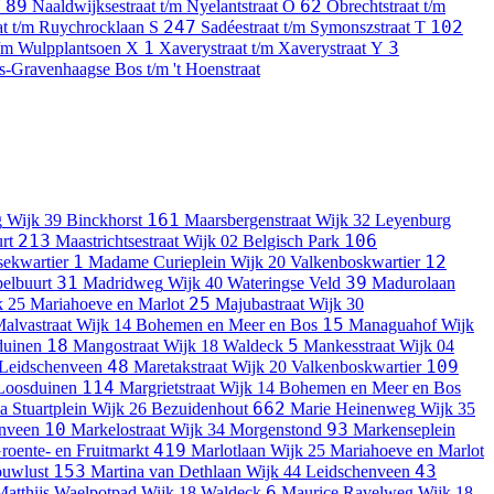
89
62
N
Naaldwijksestraat t/m Nyelantstraat
O
Obrechtstraat t/m
247
102
at t/m Ruychrocklaan
S
Sadéestraat t/m Symonszstraat
T
1
3
/m Wulpplantsoen
X
Xaverystraat t/m Xaverystraat
Y
's-Gravenhaagse Bos t/m 't Hoenstraat
161
g
Wijk 39 Binckhorst
Maarsbergenstraat
Wijk 32 Leyenburg
213
106
rt
Maastrichtsestraat
Wijk 02 Belgisch Park
1
12
sekwartier
Madame Curieplein
Wijk 20 Valkenboskwartier
31
39
elbuurt
Madridweg
Wijk 40 Wateringse Veld
Madurolaan
25
k 25 Mariahoeve en Marlot
Majubastraat
Wijk 30
15
alvastraat
Wijk 14 Bohemen en Meer en Bos
Managuahof
Wijk
18
5
duinen
Mangostraat
Wijk 18 Waldeck
Mankesstraat
Wijk 04
48
109
 Leidschenveen
Maretakstraat
Wijk 20 Valkenboskwartier
114
Loosduinen
Margrietstraat
Wijk 14 Bohemen en Meer en Bos
662
a Stuartplein
Wijk 26 Bezuidenhout
Marie Heinenweg
Wijk 35
10
93
enveen
Markelostraat
Wijk 34 Morgenstond
Markenseplein
419
roente- en Fruitmarkt
Marlotlaan
Wijk 25 Mariahoeve en Marlot
153
43
ouwlust
Martina van Dethlaan
Wijk 44 Leidschenveen
6
Matthijs Waelpotpad
Wijk 18 Waldeck
Maurice Ravelweg
Wijk 18