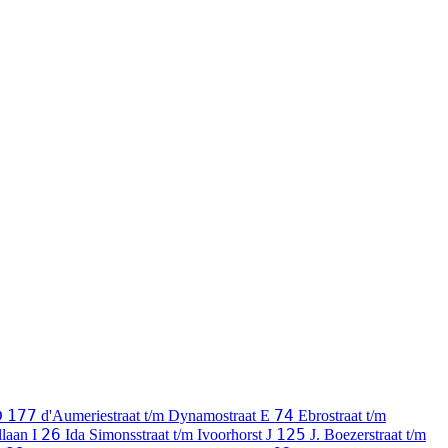
177
74
D
d'Aumeriestraat t/m Dynamostraat
E
Ebrostraat t/m
26
125
llaan
I
Ida Simonsstraat t/m Ivoorhorst
J
J. Boezerstraat t/m