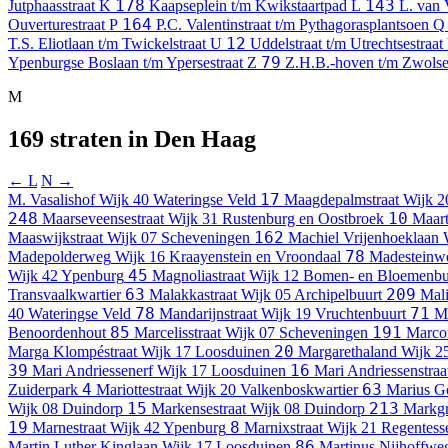
178
143
Jutphaasstraat
K
Kaapseplein t/m Kwikstaartpad
L
L. van 
164
Ouverturestraat
P
P.C. Valentinstraat t/m Pythagorasplantsoen
Q
12
T.S. Eliotlaan t/m Twickelstraat
U
Uddelstraat t/m Utrechtsestraat
79
Ypenburgse Boslaan t/m Ypersestraat
Z
Z.H.B.-hoven t/m Zwolse
M
169 straten in Den Haag
← L
N →
17
M. Vasalishof
Wijk 40 Wateringse Veld
Maagdepalmstraat
Wijk 2
248
10
Maarseveensestraat
Wijk 31 Rustenburg en Oostbroek
Maart
162
Maaswijkstraat
Wijk 07 Scheveningen
Machiel Vrijenhoeklaan
78
Madepolderweg
Wijk 16 Kraayenstein en Vroondaal
Madesteinw
45
Wijk 42 Ypenburg
Magnoliastraat
Wijk 12 Bomen- en Bloemenbu
63
209
Transvaalkwartier
Malakkastraat
Wijk 05 Archipelbuurt
Mali
78
71
40 Wateringse Veld
Mandarijnstraat
Wijk 19 Vruchtenbuurt
M
85
191
Benoordenhout
Marcelisstraat
Wijk 07 Scheveningen
Marcon
20
Marga Klompéstraat
Wijk 17 Loosduinen
Margarethaland
Wijk 2
39
16
Mari Andriessenerf
Wijk 17 Loosduinen
Mari Andriessenstraa
4
63
Zuiderpark
Mariottestraat
Wijk 20 Valkenboskwartier
Marius Go
15
213
Wijk 08 Duindorp
Markensestraat
Wijk 08 Duindorp
Markgr
19
8
Marnestraat
Wijk 42 Ypenburg
Marnixstraat
Wijk 21 Regentess
86
Martin Luther Kinglaan
Wijk 17 Loosduinen
Martinus Nijhoffwe