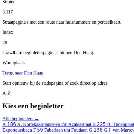
Straten
3.117
Straatpagina's met een route naar huisnummers en perceelkaart.
Index
28
Crawlbare beginletterpagina's binnen Den Haag.
Woonplaats
Terug naar Den Haag
Start opnieuw bij de stadspagina of zoek direct op adres.
A-Z
Kies een beginletter
Alle beginletters →
186
225
A
A. Kortekaasplantsoen t/m Azaleastraat
B
B. Thoenplant
59
136
Exporteursbaan
F
Faberlaan t/m Fuutlaan
G
G.J. van Marre