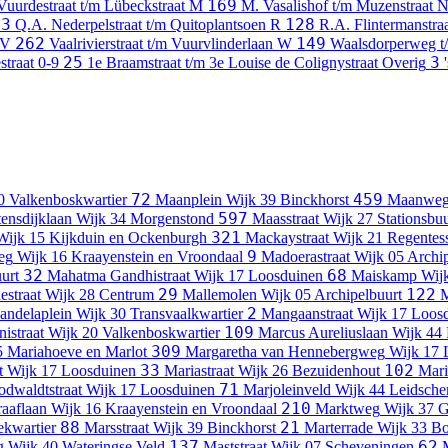
169
Vuurdestraat t/m Lübeckstraat
M
M. Vasalishof t/m Muzenstraat
3
128
Q.A. Nederpelstraat t/m Quitoplantsoen
R
R.A. Flintermanstra
262
149
V
Vaalrivierstraat t/m Vuurvlinderlaan
W
Waalsdorperweg t
25
3
straat
0-9
1e Braamstraat t/m 3e Louise de Colignystraat
Overig
72
459
0 Valkenboskwartier
Maanplein
Wijk 39 Binckhorst
Maanwe
597
ensdijklaan
Wijk 34 Morgenstond
Maasstraat
Wijk 27 Stationsbuu
321
Wijk 15 Kijkduin en Ockenburgh
Mackaystraat
Wijk 21 Regentes
9
eg
Wijk 16 Kraayenstein en Vroondaal
Madoerastraat
Wijk 05 Archip
32
68
urt
Mahatma Gandhistraat
Wijk 17 Loosduinen
Maiskamp
Wij
29
122
estraat
Wijk 28 Centrum
Mallemolen
Wijk 05 Archipelbuurt
M
2
andelaplein
Wijk 30 Transvaalkwartier
Mangaanstraat
Wijk 17 Loos
109
istraat
Wijk 20 Valkenboskwartier
Marcus Aureliuslaan
Wijk 44
309
5 Mariahoeve en Marlot
Margaretha van Hennebergweg
Wijk 17 
33
102
t
Wijk 17 Loosduinen
Mariastraat
Wijk 26 Bezuidenhout
Mari
71
dwaldtstraat
Wijk 17 Loosduinen
Marjoleinveld
Wijk 44 Leidsch
210
aaflaan
Wijk 16 Kraayenstein en Vroondaal
Marktweg
Wijk 37 G
88
21
ekwartier
Marsstraat
Wijk 39 Binckhorst
Marterrade
Wijk 33 B
137
62
g
Wijk 40 Wateringse Veld
Maststraat
Wijk 07 Scheveningen