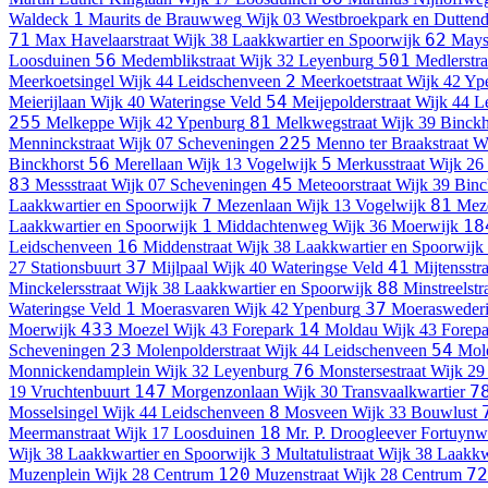
1
Waldeck
Maurits de Brauwweg
Wijk 03 Westbroekpark en Duttend
71
62
Max Havelaarstraat
Wijk 38 Laakkwartier en Spoorwijk
Mays
56
501
Loosduinen
Medemblikstraat
Wijk 32 Leyenburg
Medlerstra
2
Meerkoetsingel
Wijk 44 Leidschenveen
Meerkoetstraat
Wijk 42 Yp
54
Meierijlaan
Wijk 40 Wateringse Veld
Meijepolderstraat
Wijk 44 L
255
81
Melkeppe
Wijk 42 Ypenburg
Melkwegstraat
Wijk 39 Binckh
225
Menninckstraat
Wijk 07 Scheveningen
Menno ter Braakstraat
Wi
56
5
Binckhorst
Merellaan
Wijk 13 Vogelwijk
Merkusstraat
Wijk 26
83
45
Messstraat
Wijk 07 Scheveningen
Meteoorstraat
Wijk 39 Binc
7
81
Laakkwartier en Spoorwijk
Mezenlaan
Wijk 13 Vogelwijk
Mez
1
18
Laakkwartier en Spoorwijk
Middachtenweg
Wijk 36 Moerwijk
16
Leidschenveen
Middenstraat
Wijk 38 Laakkwartier en Spoorwijk
37
41
27 Stationsbuurt
Mijlpaal
Wijk 40 Wateringse Veld
Mijtensstra
88
Minckelersstraat
Wijk 38 Laakkwartier en Spoorwijk
Minstreelstr
1
37
Wateringse Veld
Moerasvaren
Wijk 42 Ypenburg
Moerasweder
433
14
Moerwijk
Moezel
Wijk 43 Forepark
Moldau
Wijk 43 Forep
23
54
Scheveningen
Molenpolderstraat
Wijk 44 Leidschenveen
Mole
76
Monnickendamplein
Wijk 32 Leyenburg
Monstersestraat
Wijk 29 
147
7
19 Vruchtenbuurt
Morgenzonlaan
Wijk 30 Transvaalkwartier
8
Mosselsingel
Wijk 44 Leidschenveen
Mosveen
Wijk 33 Bouwlust
18
Meermanstraat
Wijk 17 Loosduinen
Mr. P. Droogleever Fortuyn
3
Wijk 38 Laakkwartier en Spoorwijk
Multatulistraat
Wijk 38 Laakkw
120
72
Muzenplein
Wijk 28 Centrum
Muzenstraat
Wijk 28 Centrum