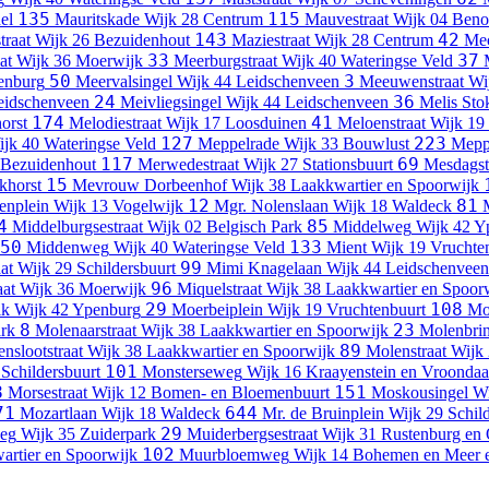
135
115
el
Mauritskade
Wijk 28 Centrum
Mauvestraat
Wijk 04 Beno
143
42
traat
Wijk 26 Bezuidenhout
Maziestraat
Wijk 28 Centrum
Mec
33
37
at
Wijk 36 Moerwijk
Meerburgstraat
Wijk 40 Wateringse Veld
50
3
enburg
Meervalsingel
Wijk 44 Leidschenveen
Meeuwenstraat
Wi
24
36
eidschenveen
Meivliegsingel
Wijk 44 Leidschenveen
Melis Sto
174
41
orst
Melodiestraat
Wijk 17 Loosduinen
Meloenstraat
Wijk 19
127
223
jk 40 Wateringse Veld
Meppelrade
Wijk 33 Bouwlust
Mepp
117
69
 Bezuidenhout
Merwedestraat
Wijk 27 Stationsbuurt
Mesdagst
15
khorst
Mevrouw Dorbeenhof
Wijk 38 Laakkwartier en Spoorwijk
12
81
enplein
Wijk 13 Vogelwijk
Mgr. Nolenslaan
Wijk 18 Waldeck
4
85
Middelburgsestraat
Wijk 02 Belgisch Park
Middelweg
Wijk 42 Y
50
133
Middenweg
Wijk 40 Wateringse Veld
Mient
Wijk 19 Vruchte
99
at
Wijk 29 Schildersbuurt
Mimi Knagelaan
Wijk 44 Leidschenveen
96
aat
Wijk 36 Moerwijk
Miquelstraat
Wijk 38 Laakkwartier en Spoor
29
108
ik
Wijk 42 Ypenburg
Moerbeiplein
Wijk 19 Vruchtenbuurt
Mo
8
23
ark
Molenaarstraat
Wijk 38 Laakkwartier en Spoorwijk
Molenbri
89
nslootstraat
Wijk 38 Laakkwartier en Spoorwijk
Molenstraat
Wijk
101
Schildersbuurt
Monsterseweg
Wijk 16 Kraayenstein en Vroondaa
8
151
Morsestraat
Wijk 12 Bomen- en Bloemenbuurt
Moskousingel
Wi
71
644
Mozartlaan
Wijk 18 Waldeck
Mr. de Bruinplein
Wijk 29 Schil
29
weg
Wijk 35 Zuiderpark
Muiderbergsestraat
Wijk 31 Rustenburg en
102
artier en Spoorwijk
Muurbloemweg
Wijk 14 Bohemen en Meer 