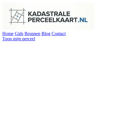
Home
Gids
Bronnen
Blog
Contact
Toon mijn perceel