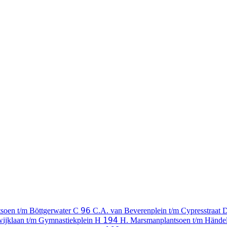
96
soen t/m Böttgerwater
C
C.A. van Beverenplein t/m Cypresstraat
194
wijklaan t/m Gymnastiekplein
H
H. Marsmanplantsoen t/m Hände