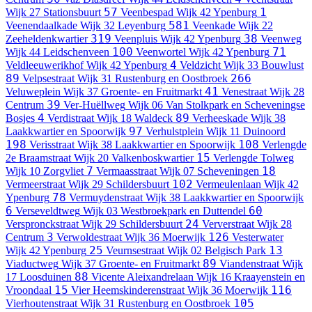
57
1
Wijk 27 Stationsbuurt
Veenbespad
Wijk 42 Ypenburg
581
Veenendaalkade
Wijk 32 Leyenburg
Veenkade
Wijk 22
319
38
Zeeheldenkwartier
Veenpluis
Wijk 42 Ypenburg
Veenweg
100
71
Wijk 44 Leidschenveen
Veenwortel
Wijk 42 Ypenburg
4
Veldleeuwerikhof
Wijk 42 Ypenburg
Veldzicht
Wijk 33 Bouwlust
89
266
Velpsestraat
Wijk 31 Rustenburg en Oostbroek
41
Veluweplein
Wijk 37 Groente- en Fruitmarkt
Venestraat
Wijk 28
39
Centrum
Ver-Huëllweg
Wijk 06 Van Stolkpark en Scheveningse
4
89
Bosjes
Verdistraat
Wijk 18 Waldeck
Verheeskade
Wijk 38
97
Laakkwartier en Spoorwijk
Verhulstplein
Wijk 11 Duinoord
198
108
Verisstraat
Wijk 38 Laakkwartier en Spoorwijk
Verlengde
15
2e Braamstraat
Wijk 20 Valkenboskwartier
Verlengde Tolweg
7
18
Wijk 10 Zorgvliet
Vermaasstraat
Wijk 07 Scheveningen
102
Vermeerstraat
Wijk 29 Schildersbuurt
Vermeulenlaan
Wijk 42
78
Ypenburg
Vermuydenstraat
Wijk 38 Laakkwartier en Spoorwijk
6
60
Verseveldtweg
Wijk 03 Westbroekpark en Duttendel
24
Verspronckstraat
Wijk 29 Schildersbuurt
Ververstraat
Wijk 28
3
126
Centrum
Verwoldestraat
Wijk 36 Moerwijk
Vesterwater
25
13
Wijk 42 Ypenburg
Veurnsestraat
Wijk 02 Belgisch Park
89
Viaductweg
Wijk 37 Groente- en Fruitmarkt
Viandenstraat
Wijk
88
17 Loosduinen
Vicente Aleixandrelaan
Wijk 16 Kraayenstein en
15
116
Vroondaal
Vier Heemskinderenstraat
Wijk 36 Moerwijk
105
Vierhoutenstraat
Wijk 31 Rustenburg en Oostbroek