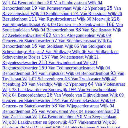
20
Wijk 04 Benoordenhout
Van Panhuysstraat
Wijk 04
19
25
Benoordenhout
Van Pomerenvaart
Wijk 42 Ypenburg
Van
24
Ravesteinstraat
Wijk 29 Schildersbuurt
Van Reesstraat
Wijk 26
111
228
Bezuidenhout
Van Ruysbroekstraat
Wijk 36 Moerwijk
166
Van Slingelandtstraat
Wijk 09 Geuzen- en Statenkwartier
Van
88
Soutelandelaan
Wijk 04 Benoordenhout
Van Speijkstraat
Wijk
402
22 Zeeheldenkwartier
Van St. Aldegondeplein
Wijk 09
57
Geuzen- en Statenkwartier
Van Stienhovenstraat
Wijk 04
16
Benoordenhout
Van Stolklaan
Wijk 06 Van Stolkpark en
2
Scheveningse Bosjes
Van Stolkweg
Wijk 06 Van Stolkpark en
157
Scheveningse Bosjes
Van Swietenstraat
Wijk 21
213
Regentessekwartier
Van Swindenstraat
Wijk 21
169
Regentessekwartier
Van Tedingerbrouckstraat
Wijk 04
34
93
Benoordenhout
Van Trigtstraat
Wijk 04 Benoordenhout
Van
43
Tuyllstraat
Wijk 07 Scheveningen
Van Twiskwater
Wijk 42
20
64
Ypenburg
Van Veendijk
Wijk 42 Ypenburg
Van Vlotenstraat
104
Wijk 38 Laakkwartier en Spoorwijk
Van Voorschotenlaan
26
Wijk 04 Benoordenhout
Van Weede van Dijkveldstraat
Wijk 09
144
Geuzen- en Statenkwartier
Van Wesenbekestraat
Wijk 09
58
Geuzen- en Statenkwartier
Van Wijngaerdenstraat
Wijk 04
26
28
Benoordenhout
Van Wouwstraat
Wijk 04 Benoordenhout
50
Van Zaeckstraat
Wijk 04 Benoordenhout
Van Zeggelenlaan
437
Wijk 38 Laakkwartier en Spoorwijk
Varkenmarkt
Wijk 28
30
4
Centrum
Vaz Diasdreef
Wijk 44 Leidschenveen
Vechtstraat