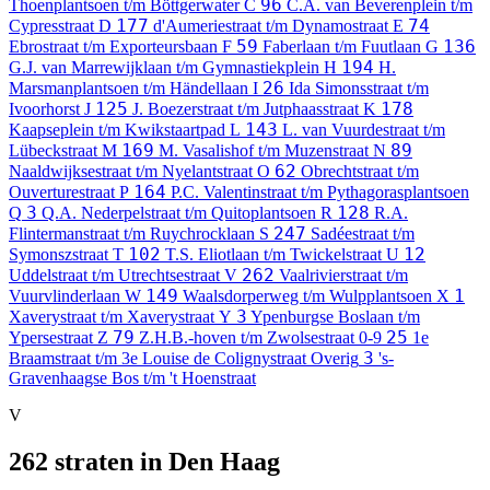
96
Thoenplantsoen t/m Böttgerwater
C
C.A. van Beverenplein t/m
177
74
Cypresstraat
D
d'Aumeriestraat t/m Dynamostraat
E
59
136
Ebrostraat t/m Exporteursbaan
F
Faberlaan t/m Fuutlaan
G
194
G.J. van Marrewijklaan t/m Gymnastiekplein
H
H.
26
Marsmanplantsoen t/m Händellaan
I
Ida Simonsstraat t/m
125
178
Ivoorhorst
J
J. Boezerstraat t/m Jutphaasstraat
K
143
Kaapseplein t/m Kwikstaartpad
L
L. van Vuurdestraat t/m
169
89
Lübeckstraat
M
M. Vasalishof t/m Muzenstraat
N
62
Naaldwijksestraat t/m Nyelantstraat
O
Obrechtstraat t/m
164
Ouverturestraat
P
P.C. Valentinstraat t/m Pythagorasplantsoen
3
128
Q
Q.A. Nederpelstraat t/m Quitoplantsoen
R
R.A.
247
Flintermanstraat t/m Ruychrocklaan
S
Sadéestraat t/m
102
12
Symonszstraat
T
T.S. Eliotlaan t/m Twickelstraat
U
262
Uddelstraat t/m Utrechtsestraat
V
Vaalrivierstraat t/m
149
1
Vuurvlinderlaan
W
Waalsdorperweg t/m Wulpplantsoen
X
3
Xaverystraat t/m Xaverystraat
Y
Ypenburgse Boslaan t/m
79
25
Ypersestraat
Z
Z.H.B.-hoven t/m Zwolsestraat
0-9
1e
3
Braamstraat t/m 3e Louise de Colignystraat
Overig
's-
Gravenhaagse Bos t/m 't Hoenstraat
V
262 straten in Den Haag