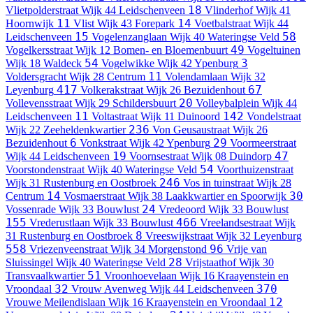
18
Vlietpolderstraat
Wijk 44 Leidschenveen
Vlinderhof
Wijk 41
11
14
Hoornwijk
Vlist
Wijk 43 Forepark
Voetbalstraat
Wijk 44
15
58
Leidschenveen
Vogelenzanglaan
Wijk 40 Wateringse Veld
49
Vogelkersstraat
Wijk 12 Bomen- en Bloemenbuurt
Vogeltuinen
54
3
Wijk 18 Waldeck
Vogelwikke
Wijk 42 Ypenburg
11
Voldersgracht
Wijk 28 Centrum
Volendamlaan
Wijk 32
417
67
Leyenburg
Volkerakstraat
Wijk 26 Bezuidenhout
20
Vollevensstraat
Wijk 29 Schildersbuurt
Volleybalplein
Wijk 44
11
142
Leidschenveen
Voltastraat
Wijk 11 Duinoord
Vondelstraat
236
Wijk 22 Zeeheldenkwartier
Von Geusaustraat
Wijk 26
6
29
Bezuidenhout
Vonkstraat
Wijk 42 Ypenburg
Voormeerstraat
19
47
Wijk 44 Leidschenveen
Voornsestraat
Wijk 08 Duindorp
54
Voorstondenstraat
Wijk 40 Wateringse Veld
Voorthuizenstraat
246
Wijk 31 Rustenburg en Oostbroek
Vos in tuinstraat
Wijk 28
14
30
Centrum
Vosmaerstraat
Wijk 38 Laakkwartier en Spoorwijk
24
Vossenrade
Wijk 33 Bouwlust
Vredeoord
Wijk 33 Bouwlust
155
466
Vrederustlaan
Wijk 33 Bouwlust
Vreelandsestraat
Wijk
8
31 Rustenburg en Oostbroek
Vreeswijkstraat
Wijk 32 Leyenburg
558
96
Vriezenveenstraat
Wijk 34 Morgenstond
Vrije van
28
Sluissingel
Wijk 40 Wateringse Veld
Vrijstaathof
Wijk 30
51
Transvaalkwartier
Vroonhoevelaan
Wijk 16 Kraayenstein en
32
370
Vroondaal
Vrouw Avenweg
Wijk 44 Leidschenveen
12
Vrouwe Meilendislaan
Wijk 16 Kraayenstein en Vroondaal