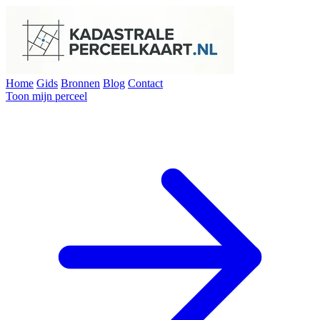
Home
Gids
Bronnen
Blog
Contact
Toon mijn perceel