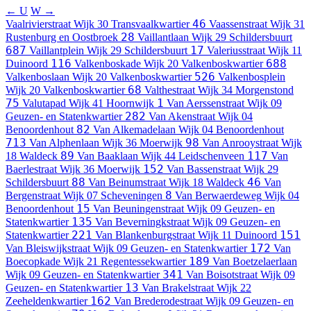
← U
W →
46
Vaalrivierstraat
Wijk 30 Transvaalkwartier
Vaassenstraat
Wijk 31
28
Rustenburg en Oostbroek
Vaillantlaan
Wijk 29 Schildersbuurt
687
17
Vaillantplein
Wijk 29 Schildersbuurt
Valeriusstraat
Wijk 11
116
688
Duinoord
Valkenboskade
Wijk 20 Valkenboskwartier
526
Valkenboslaan
Wijk 20 Valkenboskwartier
Valkenbosplein
68
Wijk 20 Valkenboskwartier
Valthestraat
Wijk 34 Morgenstond
75
1
Valutapad
Wijk 41 Hoornwijk
Van Aerssenstraat
Wijk 09
282
Geuzen- en Statenkwartier
Van Akenstraat
Wijk 04
82
Benoordenhout
Van Alkemadelaan
Wijk 04 Benoordenhout
713
98
Van Alphenlaan
Wijk 36 Moerwijk
Van Anrooystraat
Wijk
89
117
18 Waldeck
Van Baaklaan
Wijk 44 Leidschenveen
Van
152
Baerlestraat
Wijk 36 Moerwijk
Van Bassenstraat
Wijk 29
88
46
Schildersbuurt
Van Beinumstraat
Wijk 18 Waldeck
Van
8
Bergenstraat
Wijk 07 Scheveningen
Van Berwaerdeweg
Wijk 04
15
Benoordenhout
Van Beuningenstraat
Wijk 09 Geuzen- en
135
Statenkwartier
Van Beverningkstraat
Wijk 09 Geuzen- en
221
151
Statenkwartier
Van Blankenburgstraat
Wijk 11 Duinoord
172
Van Bleiswijkstraat
Wijk 09 Geuzen- en Statenkwartier
Van
189
Boecopkade
Wijk 21 Regentessekwartier
Van Boetzelaerlaan
341
Wijk 09 Geuzen- en Statenkwartier
Van Boisotstraat
Wijk 09
13
Geuzen- en Statenkwartier
Van Brakelstraat
Wijk 22
162
Zeeheldenkwartier
Van Brederodestraat
Wijk 09 Geuzen- en