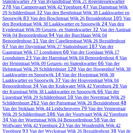
79
Statenkwartier
Van Bylandtstraat
Wijk 21 Regentessekwartier
270
47
Van Campenvaart
Wijk 42 Ypenburg
Van Damstraat
Wijk
32
29 Schildersbuurt
Van den Berghstraat
Wijk 38 Laakkwartier en
83
105
Spoorwijk
Van den Boschstraat
Wijk 26 Bezuidenhout
Van
24
den Broekstraat
Wijk 38 Laakkwartier en Spoorwijk
Van den
32
Eyndestraat
Wijk 09 Geuzen- en Statenkwartier
Van der Aastraat
94
Wijk 04 Benoordenhout
Van der Burchlaan
Wijk 04
11
Benoordenhout
Van der Capellenstraat
Wijk 26 Bezuidenhout
67
187
Van der Duynstraat
Wijk 27 Stationsbuurt
Van der
60
Gaagstraat
Wijk 17 Loosduinen
Van der Goeslaan
Wijk 17
23
4
Loosduinen
Van der Haerstraat
Wijk 04 Benoordenhout
Van
66
der Heimstraat
Wijk 09 Geuzen- en Statenkwartier
Van der
120
Helststraat
Wijk 29 Schildersbuurt
Van der Hoogenhof
Wijk 38
14
Laakkwartier en Spoorwijk
Van der Hoopstraat
Wijk 38
37
Laakkwartier en Spoorwijk
Van der Houvenstraat
Wijk 04
34
26
Benoordenhout
Van der Krukwater
Wijk 42 Ypenburg
Van
66
der Kunstraat
Wijk 38 Laakkwartier en Spoorwijk
Van der
10
Lissestraat
Wijk 29 Schildersbuurt
Van der Neerstraat
Wijk 29
262
48
Schildersbuurt
Van der Parrastraat
Wijk 26 Bezuidenhout
79
Van der Stoklaan
Wijk 44 Leidschenveen
Van der Vennestraat
106
Wijk 29 Schildersbuurt
Van der Voortvaart
Wijk 42 Ypenburg
34
58
Van der Woertstraat
Wijk 04 Benoordenhout
Van der
23
Wolfwater
Wijk 42 Ypenburg
Van der Woudendijk
Wijk 42
93
38
Ypenburg
Van der Wyckstraat
Wijk 26 Bezuidenhout
Van de