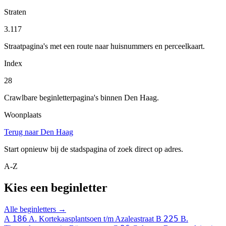
Straten
3.117
Straatpagina's met een route naar huisnummers en perceelkaart.
Index
28
Crawlbare beginletterpagina's binnen Den Haag.
Woonplaats
Terug naar Den Haag
Start opnieuw bij de stadspagina of zoek direct op adres.
A-Z
Kies een beginletter
Alle beginletters →
186
225
A
A. Kortekaasplantsoen t/m Azaleastraat
B
B.