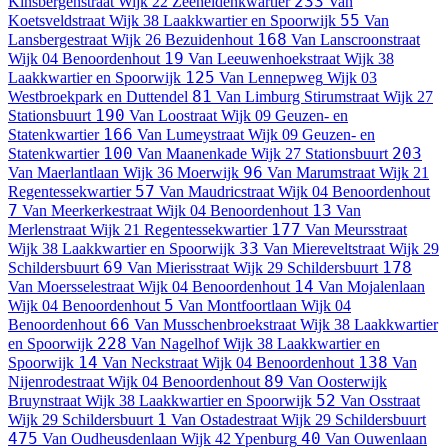
233
Kinsbergenstraat
Wijk 22 Zeeheldenkwartier
Van
55
Koetsveldstraat
Wijk 38 Laakkwartier en Spoorwijk
Van
168
Lansbergestraat
Wijk 26 Bezuidenhout
Van Lanscroonstraat
19
Wijk 04 Benoordenhout
Van Leeuwenhoekstraat
Wijk 38
125
Laakkwartier en Spoorwijk
Van Lennepweg
Wijk 03
81
Westbroekpark en Duttendel
Van Limburg Stirumstraat
Wijk 27
190
Stationsbuurt
Van Loostraat
Wijk 09 Geuzen- en
166
Statenkwartier
Van Lumeystraat
Wijk 09 Geuzen- en
100
203
Statenkwartier
Van Maanenkade
Wijk 27 Stationsbuurt
96
Van Maerlantlaan
Wijk 36 Moerwijk
Van Marumstraat
Wijk 21
57
Regentessekwartier
Van Maudricstraat
Wijk 04 Benoordenhout
7
13
Van Meerkerkestraat
Wijk 04 Benoordenhout
Van
177
Merlenstraat
Wijk 21 Regentessekwartier
Van Meursstraat
33
Wijk 38 Laakkwartier en Spoorwijk
Van Miereveltstraat
Wijk 29
69
178
Schildersbuurt
Van Mierisstraat
Wijk 29 Schildersbuurt
14
Van Moersselestraat
Wijk 04 Benoordenhout
Van Mojalenlaan
5
Wijk 04 Benoordenhout
Van Montfoortlaan
Wijk 04
66
Benoordenhout
Van Musschenbroekstraat
Wijk 38 Laakkwartier
228
en Spoorwijk
Van Nagelhof
Wijk 38 Laakkwartier en
14
138
Spoorwijk
Van Neckstraat
Wijk 04 Benoordenhout
Van
89
Nijenrodestraat
Wijk 04 Benoordenhout
Van Oosterwijk
52
Bruynstraat
Wijk 38 Laakkwartier en Spoorwijk
Van Osstraat
1
Wijk 29 Schildersbuurt
Van Ostadestraat
Wijk 29 Schildersbuurt
475
40
Van Oudheusdenlaan
Wijk 42 Ypenburg
Van Ouwenlaan