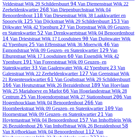
94
Veldestraat
Wijk 29 Schildersbuurt
Van Diemenstraat
Wijk 22
268
Zeeheldenkwartier
Van Diepenburchstraat
Wijk 04
118
Benoordenhout
Van Diesenstraat
Wijk 38 Laakkwartier en
125
153
Spoorwijk
Van Dijckstraat
Wijk 29 Schildersbuurt
Van
27
Dijkwater
Wijk 42 Ypenburg
Van Dorpstraat
Wijk 09 Geuzen-
52
en Statenkwartier
Van Drenkwaertstraat
Wijk 04 Benoordenhout
14
90
Van Drieststraat
Wijk 17 Loosduinen
Van Duijnwater
Wijk
25
46
42 Ypenburg
Van Effenstraat
Wijk 36 Moerwijk
Van
129
Egmondstraat
Wijk 09 Geuzen- en Statenkwartier
Van
60
Elburgstraat
Wijk 17 Loosduinen
Van Essendijk
Wijk 42
191
Ypenburg
Van Foreeststraat
Wijk 09 Geuzen- en
33
23
Statenkwartier
Van Gaalenwater
Wijk 42 Ypenburg
Van
127
Galenstraat
Wijk 22 Zeeheldenkwartier
Van Geenstraat
Wijk
61
21 Regentessekwartier
Van Goghstraat
Wijk 29 Schildersbuurt
166
189
Van Heutszstraat
Wijk 26 Bezuidenhout
Van Hoeylaan
66
Wijk 25 Mariahoeve en Marlot
Van Hogelandestraat
Wijk 28
25
206
Centrum
Van Hogendorpstraat
Wijk 27 Stationsbuurt
Van
266
Hogenhoucklaan
Wijk 04 Benoordenhout
Van
109
Hoornbeekstraat
Wijk 09 Geuzen- en Statenkwartier
Van
21
Hoornestraat
Wijk 09 Geuzen- en Statenkwartier
Van
157
Hoytemastraat
Wijk 04 Benoordenhout
Van Imhoffplein
Wijk
26
58
26 Bezuidenhout
Van Imhoffstraat
Wijk 26 Bezuidenhout
112
Van Kijfhoeklaan
Wijk 04 Benoordenhout
Van