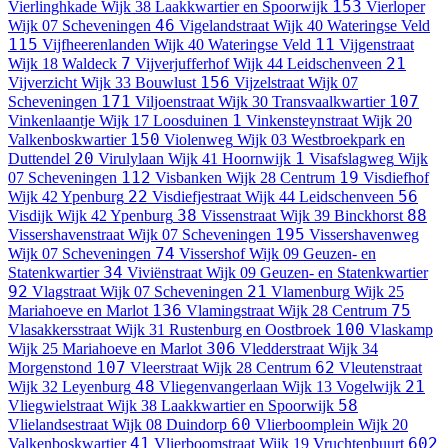
153
Vierlinghkade
Wijk 38 Laakkwartier en Spoorwijk
Vierloper
46
Wijk 07 Scheveningen
Vigelandstraat
Wijk 40 Wateringse Veld
115
11
Vijfheerenlanden
Wijk 40 Wateringse Veld
Vijgenstraat
7
21
Wijk 18 Waldeck
Vijverjufferhof
Wijk 44 Leidschenveen
156
Vijverzicht
Wijk 33 Bouwlust
Vijzelstraat
Wijk 07
171
107
Scheveningen
Viljoenstraat
Wijk 30 Transvaalkwartier
1
Vinkenlaantje
Wijk 17 Loosduinen
Vinkensteynstraat
Wijk 20
150
Valkenboskwartier
Violenweg
Wijk 03 Westbroekpark en
20
1
Duttendel
Virulylaan
Wijk 41 Hoornwijk
Visafslagweg
Wijk
112
19
07 Scheveningen
Visbanken
Wijk 28 Centrum
Visdiefhof
22
56
Wijk 42 Ypenburg
Visdiefjestraat
Wijk 44 Leidschenveen
38
88
Visdijk
Wijk 42 Ypenburg
Vissenstraat
Wijk 39 Binckhorst
195
Vissershavenstraat
Wijk 07 Scheveningen
Vissershavenweg
74
Wijk 07 Scheveningen
Vissershof
Wijk 09 Geuzen- en
34
Statenkwartier
Viviënstraat
Wijk 09 Geuzen- en Statenkwartier
92
21
Vlagstraat
Wijk 07 Scheveningen
Vlamenburg
Wijk 25
136
75
Mariahoeve en Marlot
Vlamingstraat
Wijk 28 Centrum
100
Vlasakkersstraat
Wijk 31 Rustenburg en Oostbroek
Vlaskamp
306
Wijk 25 Mariahoeve en Marlot
Vledderstraat
Wijk 34
107
62
Morgenstond
Vleerstraat
Wijk 28 Centrum
Vleutenstraat
48
21
Wijk 32 Leyenburg
Vliegenvangerlaan
Wijk 13 Vogelwijk
58
Vliegwielstraat
Wijk 38 Laakkwartier en Spoorwijk
60
Vlielandsestraat
Wijk 08 Duindorp
Vlierboomplein
Wijk 20
41
602
Valkenboskwartier
Vlierboomstraat
Wijk 19 Vruchtenbuurt