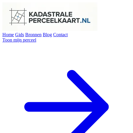
Home
Gids
Bronnen
Blog
Contact
Toon mijn perceel