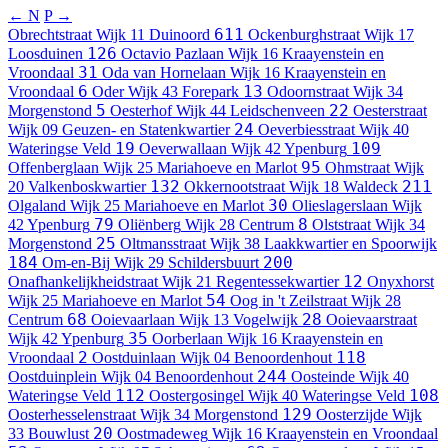
← N
P →
611
Obrechtstraat
Wijk 11 Duinoord
Ockenburghstraat
Wijk 17
126
Loosduinen
Octavio Pazlaan
Wijk 16 Kraayenstein en
31
Vroondaal
Oda van Hornelaan
Wijk 16 Kraayenstein en
6
13
Vroondaal
Oder
Wijk 43 Forepark
Odoornstraat
Wijk 34
5
22
Morgenstond
Oesterhof
Wijk 44 Leidschenveen
Oesterstraat
24
Wijk 09 Geuzen- en Statenkwartier
Oeverbiesstraat
Wijk 40
19
109
Wateringse Veld
Oeverwallaan
Wijk 42 Ypenburg
95
Offenberglaan
Wijk 25 Mariahoeve en Marlot
Ohmstraat
Wijk
132
211
20 Valkenboskwartier
Okkernootstraat
Wijk 18 Waldeck
30
Olgaland
Wijk 25 Mariahoeve en Marlot
Olieslagerslaan
Wijk
79
8
42 Ypenburg
Oliënberg
Wijk 28 Centrum
Olststraat
Wijk 34
25
Morgenstond
Oltmansstraat
Wijk 38 Laakkwartier en Spoorwijk
184
200
Om-en-Bij
Wijk 29 Schildersbuurt
12
Onafhankelijkheidstraat
Wijk 21 Regentessekwartier
Onyxhorst
54
Wijk 25 Mariahoeve en Marlot
Oog in 't Zeilstraat
Wijk 28
68
28
Centrum
Ooievaarlaan
Wijk 13 Vogelwijk
Ooievaarstraat
35
Wijk 42 Ypenburg
Oorberlaan
Wijk 16 Kraayenstein en
2
118
Vroondaal
Oostduinlaan
Wijk 04 Benoordenhout
244
Oostduinplein
Wijk 04 Benoordenhout
Oosteinde
Wijk 40
112
108
Wateringse Veld
Oostergosingel
Wijk 40 Wateringse Veld
129
Oosterhesselenstraat
Wijk 34 Morgenstond
Oosterzijde
Wijk
20
33 Bouwlust
Oostmadeweg
Wijk 16 Kraayenstein en Vroondaal