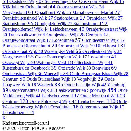
53
62
Ooststraat
Wijk 07 Scheveningen
Oostvoornelaan
Wijk 15
44
Kijkduin en Ockenburgh
Ootmarsumstraat
Wijk 34
61
27
Morgenstond
Opaalhorst
Wijk 25 Mariahoeve en Marlot
17
Oranjebuitensingel
Wijk 27 Stationsbuurt
Oranjelaan
Wijk 27
95
152
Stationsbuurt
Oranjeplein
Wijk 27 Stationsbuurt
40
Oranjepolderhof
Wijk 44 Leidschenveen
Oranjerivierstraat
Wijk
4
42
30 Transvaalkwartier
Oranjestraat
Wijk 28 Centrum
57
Oranjewoudstraat
Wijk 17 Loosduinen
Orchideestraat
Wijk 12
20
131
Bomen- en Bloemenbuurt
Orionstraat
Wijk 39 Binckhorst
66
Orlandostraat
Wijk 40 Wateringse Veld
Orveltestraat
Wijk 34
55
41
Morgenstond
Oscar Romeroplein
Wijk 17 Loosduinen
18
Osloweg
Wijk 40 Wateringse Veld
Otterlostraat
Wijk 31
39
69
Rustenburg en Oostbroek
Otterrade
Wijk 33 Bouwlust
24
Oudaenstraat
Wijk 36 Moerwijk
Oude Boomgaardstraat
Wijk 28
50
29
Centrum
Oude Buizerdlaan
Wijk 13 Vogelwijk
Oude
886
Haagweg
Wijk 18 Waldeck
Oude Kustlijn
Wijk 42 Ypenburg
89
454
Oudemansstraat
Wijk 38 Laakkwartier en Spoorwijk
Oude
197
Middenweg
Wijk 44 Leidschenveen
Oude Molstraat
Wijk 28
123
118
Centrum
Oude Polderweg
Wijk 44 Leidschenveen
Oude
16
Waalsdorperweg
Wijk 01 Oostduinen
Ouverturestraat
Wijk 17
114
Loosduinen
K
Kadastraleperceelkaart.nl
© 2026 · Bron: PDOK / Kadaster