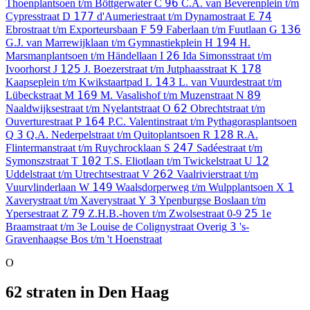
96
Thoenplantsoen t/m Böttgerwater
C
C.A. van Beverenplein t/m
177
74
Cypresstraat
D
d'Aumeriestraat t/m Dynamostraat
E
59
136
Ebrostraat t/m Exporteursbaan
F
Faberlaan t/m Fuutlaan
G
194
G.J. van Marrewijklaan t/m Gymnastiekplein
H
H.
26
Marsmanplantsoen t/m Händellaan
I
Ida Simonsstraat t/m
125
178
Ivoorhorst
J
J. Boezerstraat t/m Jutphaasstraat
K
143
Kaapseplein t/m Kwikstaartpad
L
L. van Vuurdestraat t/m
169
89
Lübeckstraat
M
M. Vasalishof t/m Muzenstraat
N
62
Naaldwijksestraat t/m Nyelantstraat
O
Obrechtstraat t/m
164
Ouverturestraat
P
P.C. Valentinstraat t/m Pythagorasplantsoen
3
128
Q
Q.A. Nederpelstraat t/m Quitoplantsoen
R
R.A.
247
Flintermanstraat t/m Ruychrocklaan
S
Sadéestraat t/m
102
12
Symonszstraat
T
T.S. Eliotlaan t/m Twickelstraat
U
262
Uddelstraat t/m Utrechtsestraat
V
Vaalrivierstraat t/m
149
1
Vuurvlinderlaan
W
Waalsdorperweg t/m Wulpplantsoen
X
3
Xaverystraat t/m Xaverystraat
Y
Ypenburgse Boslaan t/m
79
25
Ypersestraat
Z
Z.H.B.-hoven t/m Zwolsestraat
0-9
1e
3
Braamstraat t/m 3e Louise de Colignystraat
Overig
's-
Gravenhaagse Bos t/m 't Hoenstraat
O
62 straten in Den Haag