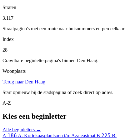
Straten
3.117
Straatpagina's met een route naar huisnummers en perceelkaart.
Index
28
Crawlbare beginletterpagina's binnen Den Haag.
Woonplaats
Terug naar Den Haag
Start opnieuw bij de stadspagina of zoek direct op adres.
A-Z
Kies een beginletter
Alle beginletters →
186
225
A
A. Kortekaasplantsoen t/m Azaleastraat
B
B.