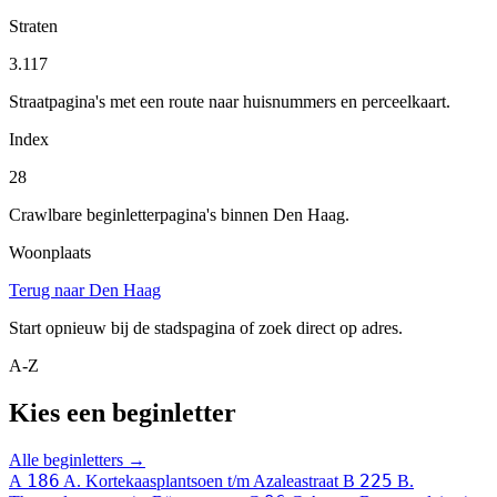
Straten
3.117
Straatpagina's met een route naar huisnummers en perceelkaart.
Index
28
Crawlbare beginletterpagina's binnen Den Haag.
Woonplaats
Terug naar Den Haag
Start opnieuw bij de stadspagina of zoek direct op adres.
A-Z
Kies een beginletter
Alle beginletters →
186
225
A
A. Kortekaasplantsoen t/m Azaleastraat
B
B.