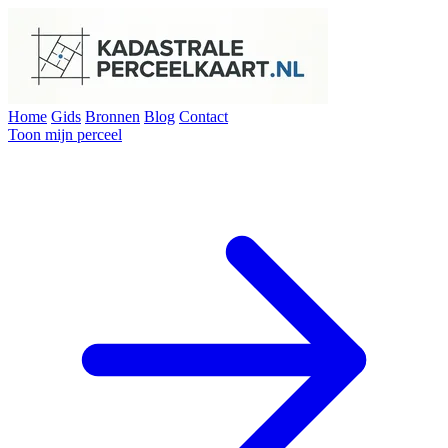
Home
Gids
Bronnen
Blog
Contact
Toon mijn perceel