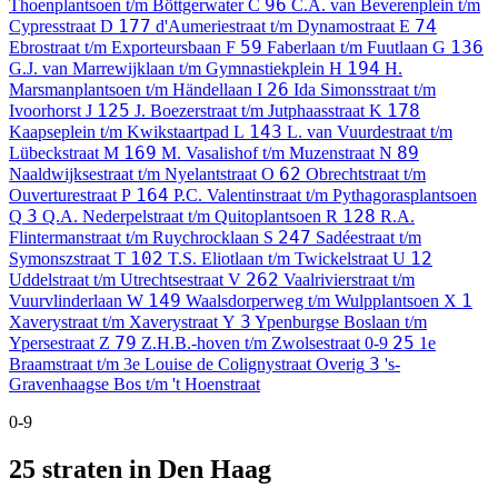
96
Thoenplantsoen t/m Böttgerwater
C
C.A. van Beverenplein t/m
177
74
Cypresstraat
D
d'Aumeriestraat t/m Dynamostraat
E
59
136
Ebrostraat t/m Exporteursbaan
F
Faberlaan t/m Fuutlaan
G
194
G.J. van Marrewijklaan t/m Gymnastiekplein
H
H.
26
Marsmanplantsoen t/m Händellaan
I
Ida Simonsstraat t/m
125
178
Ivoorhorst
J
J. Boezerstraat t/m Jutphaasstraat
K
143
Kaapseplein t/m Kwikstaartpad
L
L. van Vuurdestraat t/m
169
89
Lübeckstraat
M
M. Vasalishof t/m Muzenstraat
N
62
Naaldwijksestraat t/m Nyelantstraat
O
Obrechtstraat t/m
164
Ouverturestraat
P
P.C. Valentinstraat t/m Pythagorasplantsoen
3
128
Q
Q.A. Nederpelstraat t/m Quitoplantsoen
R
R.A.
247
Flintermanstraat t/m Ruychrocklaan
S
Sadéestraat t/m
102
12
Symonszstraat
T
T.S. Eliotlaan t/m Twickelstraat
U
262
Uddelstraat t/m Utrechtsestraat
V
Vaalrivierstraat t/m
149
1
Vuurvlinderlaan
W
Waalsdorperweg t/m Wulpplantsoen
X
3
Xaverystraat t/m Xaverystraat
Y
Ypenburgse Boslaan t/m
79
25
Ypersestraat
Z
Z.H.B.-hoven t/m Zwolsestraat
0-9
1e
3
Braamstraat t/m 3e Louise de Colignystraat
Overig
's-
Gravenhaagse Bos t/m 't Hoenstraat
0-9
25 straten in Den Haag