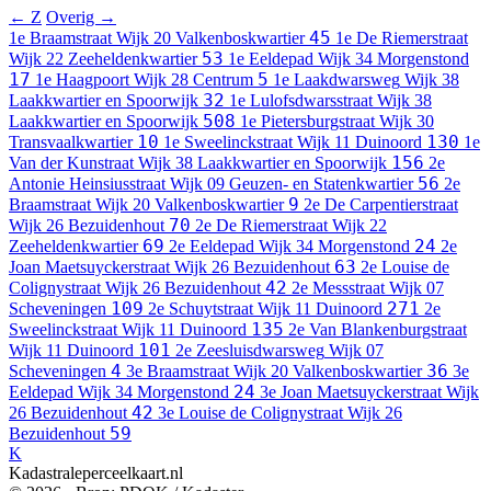
← Z
Overig →
45
1e Braamstraat
Wijk 20 Valkenboskwartier
1e De Riemerstraat
53
Wijk 22 Zeeheldenkwartier
1e Eeldepad
Wijk 34 Morgenstond
17
5
1e Haagpoort
Wijk 28 Centrum
1e Laakdwarsweg
Wijk 38
32
Laakkwartier en Spoorwijk
1e Lulofsdwarsstraat
Wijk 38
508
Laakkwartier en Spoorwijk
1e Pietersburgstraat
Wijk 30
10
130
Transvaalkwartier
1e Sweelinckstraat
Wijk 11 Duinoord
1e
156
Van der Kunstraat
Wijk 38 Laakkwartier en Spoorwijk
2e
56
Antonie Heinsiusstraat
Wijk 09 Geuzen- en Statenkwartier
2e
9
Braamstraat
Wijk 20 Valkenboskwartier
2e De Carpentierstraat
70
Wijk 26 Bezuidenhout
2e De Riemerstraat
Wijk 22
69
24
Zeeheldenkwartier
2e Eeldepad
Wijk 34 Morgenstond
2e
63
Joan Maetsuyckerstraat
Wijk 26 Bezuidenhout
2e Louise de
42
Colignystraat
Wijk 26 Bezuidenhout
2e Messstraat
Wijk 07
109
271
Scheveningen
2e Schuytstraat
Wijk 11 Duinoord
2e
135
Sweelinckstraat
Wijk 11 Duinoord
2e Van Blankenburgstraat
101
Wijk 11 Duinoord
2e Zeesluisdwarsweg
Wijk 07
4
36
Scheveningen
3e Braamstraat
Wijk 20 Valkenboskwartier
3e
24
Eeldepad
Wijk 34 Morgenstond
3e Joan Maetsuyckerstraat
Wijk
42
26 Bezuidenhout
3e Louise de Colignystraat
Wijk 26
59
Bezuidenhout
K
Kadastraleperceelkaart.nl