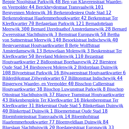
48
Beppie Nooijstraat
Parkwijk
Bep van Klaverenstraat
Waarder-
44
101
en Veerpolder
Berckheydestraat
Transvaalwijk
36
12
Bergvennen
Molenwijk
Berkenrodesteeg
Oude Stad
42
Berkenrodestraat
Haarlemmerhoutkwartier
Berkenstraat
Ter
70
121
Kleefkwartier
Berlagelaan
Parkwijk
Bernadottelaan
300
28
Meerwijk
Bernard IJzerdraathof
Amsterdamsewijk
Bernard
3
58
Zweersstraat
Slachthuiswijk
Bernstraat
Europawijk
Bertha
140
40
von Suttnerstraat
Meerwijk
Besoekistraat
Indischewijk
8
Bestevaerstraat
Houtvaartkwartier
Betje Wolffstraat
13
3
Amsterdamsewijk
Betuwelaan
Molenwijk
Beukenstraat
Ter
50
110
Kleefkwartier
Beveland
Molenwijk
Bezastraat
2
22
Houtvaartkwartier
Bidloostraat
Boerhaavewijk
Biersteeg
34
2
Oude Stad
Biesbosweg
Molenwijk
Bijdorplaan
Duinwijk
108
16
6
Bijvoetstraat
Parkwijk
Bijwagenstraat
Houtvaartkwartier
67
44
Bilderdijkstraat
Zijlwegkwartier
Billitonstraat
Indischewijk
40
Bingerweg
Waarder- en Veerpolder
Bisschop Callierstraat
38
8
Houtvaartkwartier
Bisschop Luwunstraat
Parkwijk
Bisschop
37
Ottostraat
Slachthuiswijk
Blauwe Tramstraat
Houtvaartkwartier
43
16
Blekenbergplein
Ter Kleefkwartier
Blekenbergstraat
Ter
31
5
Kleefkwartier
Blekerstraat
Oude Stad
Blinkertlaan
Duinwijk
40
1
18
Blinkertpad
Duinwijk
Bloemertstraat
Oude Stad
14
Bloemfonteinstraat
Transvaalwijk
Bloemhofstraat
77
84
Haarlemmerhoutkwartier
Bloemveldlaan
Duinwijk
20
33
Blueslaan
Slachthuiswijk
Boedapeststraat
Europawijk