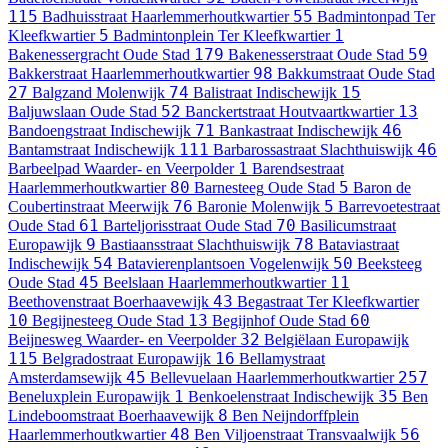
115
55
Badhuisstraat
Haarlemmerhoutkwartier
Badmintonpad
Ter
5
1
Kleefkwartier
Badmintonplein
Ter Kleefkwartier
179
59
Bakenessergracht
Oude Stad
Bakenesserstraat
Oude Stad
98
Bakkerstraat
Haarlemmerhoutkwartier
Bakkumstraat
Oude Stad
27
74
15
Balgzand
Molenwijk
Balistraat
Indischewijk
52
13
Baljuwslaan
Oude Stad
Banckertstraat
Houtvaartkwartier
71
46
Bandoengstraat
Indischewijk
Bankastraat
Indischewijk
111
46
Bantamstraat
Indischewijk
Barbarossastraat
Slachthuiswijk
1
Barbeelpad
Waarder- en Veerpolder
Barendsestraat
80
5
Haarlemmerhoutkwartier
Barnesteeg
Oude Stad
Baron de
76
5
Coubertinstraat
Meerwijk
Baronie
Molenwijk
Barrevoetestraat
61
70
Oude Stad
Barteljorisstraat
Oude Stad
Basilicumstraat
9
78
Europawijk
Bastiaansstraat
Slachthuiswijk
Bataviastraat
54
50
Indischewijk
Batavierenplantsoen
Vogelenwijk
Beeksteeg
45
11
Oude Stad
Beelslaan
Haarlemmerhoutkwartier
43
Beethovenstraat
Boerhaavewijk
Begastraat
Ter Kleefkwartier
10
13
60
Begijnesteeg
Oude Stad
Begijnhof
Oude Stad
32
Beijnesweg
Waarder- en Veerpolder
Belgiëlaan
Europawijk
115
16
Belgradostraat
Europawijk
Bellamystraat
45
257
Amsterdamsewijk
Bellevuelaan
Haarlemmerhoutkwartier
1
35
Beneluxplein
Europawijk
Benkoelenstraat
Indischewijk
Ben
8
Lindeboomstraat
Boerhaavewijk
Ben Neijndorffplein
48
56
Haarlemmerhoutkwartier
Ben Viljoenstraat
Transvaalwijk