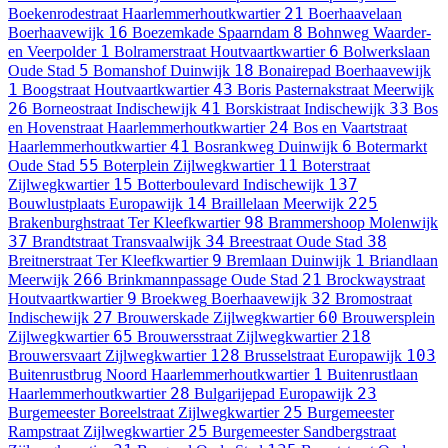
21
Boekenrodestraat
Haarlemmerhoutkwartier
Boerhaavelaan
16
8
Boerhaavewijk
Boezemkade
Spaarndam
Bohnweg
Waarder-
1
6
en Veerpolder
Bolramerstraat
Houtvaartkwartier
Bolwerkslaan
5
18
Oude Stad
Bomanshof
Duinwijk
Bonairepad
Boerhaavewijk
1
43
Boogstraat
Houtvaartkwartier
Boris Pasternakstraat
Meerwijk
26
41
33
Borneostraat
Indischewijk
Borskistraat
Indischewijk
Bos
24
en Hovenstraat
Haarlemmerhoutkwartier
Bos en Vaartstraat
41
6
Haarlemmerhoutkwartier
Bosrankweg
Duinwijk
Botermarkt
55
11
Oude Stad
Boterplein
Zijlwegkwartier
Boterstraat
15
137
Zijlwegkwartier
Botterboulevard
Indischewijk
14
225
Bouwlustplaats
Europawijk
Braillelaan
Meerwijk
98
Brakenburghstraat
Ter Kleefkwartier
Brammershoop
Molenwijk
37
34
38
Brandtstraat
Transvaalwijk
Breestraat
Oude Stad
9
1
Breitnerstraat
Ter Kleefkwartier
Bremlaan
Duinwijk
Briandlaan
266
21
Meerwijk
Brinkmannpassage
Oude Stad
Brockwaystraat
9
32
Houtvaartkwartier
Broekweg
Boerhaavewijk
Bromostraat
27
60
Indischewijk
Brouwerskade
Zijlwegkwartier
Brouwersplein
65
218
Zijlwegkwartier
Brouwersstraat
Zijlwegkwartier
128
103
Brouwersvaart
Zijlwegkwartier
Brusselstraat
Europawijk
1
Buitenrustbrug Noord
Haarlemmerhoutkwartier
Buitenrustlaan
28
23
Haarlemmerhoutkwartier
Bulgarijepad
Europawijk
25
Burgemeester Boreelstraat
Zijlwegkwartier
Burgemeester
25
Rampstraat
Zijlwegkwartier
Burgemeester Sandbergstraat