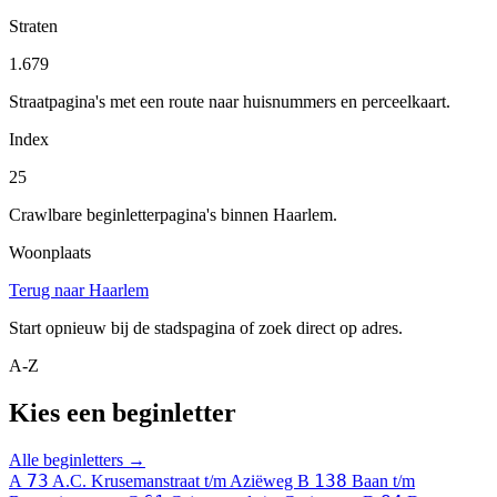
Straten
1.679
Straatpagina's met een route naar huisnummers en perceelkaart.
Index
25
Crawlbare beginletterpagina's binnen Haarlem.
Woonplaats
Terug naar Haarlem
Start opnieuw bij de stadspagina of zoek direct op adres.
A-Z
Kies een beginletter
Alle beginletters →
73
138
A
A.C. Krusemanstraat t/m Aziëweg
B
Baan t/m