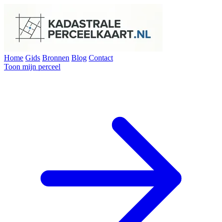
Home
Gids
Bronnen
Blog
Contact
Toon mijn perceel