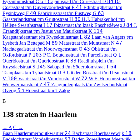
61
84
Byzantiumstraat
C
Cajanuspad t/m Curiestraat
D
Da
41
Costastraat t/m Duvenvoordestraat
E
Edinburghstraat t/m
40
63
Eysinkweg
F
Fabriciusstraat t/m Fustweg
G
80
Gaasterlandstraat t/m Gruttostraat
H
H.J. Habrakenhof t/m
17
84
Hélène Swarthstraat
I
Ibizastraat t/m Izaäk Enschedéweg
J
J.
114
Craandijkstraat t/m Justus van Maurikstraat
K
82
Kaapstanderstraat t/m Kweektuinstraat
L
Laan van Angers t/m
89
47
Lysbeth Jan Bettepad
M
Maasstraat t/m Muntstraat
N
43
Nachtegaalstraat t/m Noorwegenstraat
O
Obistraat t/m
103
1
Oxfordstraat
P
P.C. Boutensstraat t/m Purcellstraat
Q
83
Queridostraat t/m Queridostraat
R
Raadhuisplein t/m
145
64
Ruysdaelstraat
S
Sabapad t/m Söderblomstraat
T
3
Taanplaats t/m Tybautstraat
U
Uit den Bosstraat t/m Ursulastraat
100
72
V
Vaartstraat t/m Vuurtonstraat
W
W.F. Hermansstraat t/m
47
Wouwermanstraat
Z
Zaagmolenplaats t/m Zwitserlandstraat
5
Overig
't Hoenstraat t/m 't Zakje
B
138 straten in Haarlem
← A
C →
24
18
Baan
Haarlemmerhoutkwartier
Bachstraat
Boerhaavewijk
52
Badelochstraat
Vondelkwartier
Baden-Powellstraat
Meerwijk