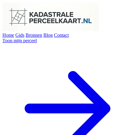
Home
Gids
Bronnen
Blog
Contact
Toon mijn perceel