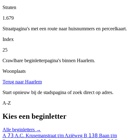
Straten
1.679
Straatpagina's met een route naar huisnummers en perceelkaart.
Index
25
Crawlbare beginletterpagina's binnen Haarlem.
Woonplaats
Terug naar Haarlem
Start opnieuw bij de stadspagina of zoek direct op adres.
A-Z
Kies een beginletter
Alle beginletters →
73
138
A
A.C. Krusemanstraat t/m Aziëweg
B
Baan t/m