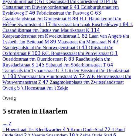
61
84
Byzantiumstraat
C
Cajanuspad t/m Curiestraat
D
Da
41
Costastraat t/m Duvenvoordestraat
E
Edinburghstraat t/m
40
63
Eysinkweg
F
Fabriciusstraat t/m Fustweg
G
80
Gaasterlandstraat t/m Gruttostraat
H
H.J. Habrakenhof t/m
17
84
Hélène Swarthstraat
I
Ibizastraat t/m Izaäk Enschedéweg
J
J.
114
Craandijkstraat t/m Justus van Maurikstraat
K
82
Kaapstanderstraat t/m Kweektuinstraat
L
Laan van Angers t/m
89
47
Lysbeth Jan Bettepad
M
Maasstraat t/m Muntstraat
N
43
Nachtegaalstraat t/m Noorwegenstraat
O
Obistraat t/m
103
1
Oxfordstraat
P
P.C. Boutensstraat t/m Purcellstraat
Q
83
Queridostraat t/m Queridostraat
R
Raadhuisplein t/m
145
64
Ruysdaelstraat
S
Sabapad t/m Söderblomstraat
T
3
Taanplaats t/m Tybautstraat
U
Uit den Bosstraat t/m Ursulastraat
100
72
V
Vaartstraat t/m Vuurtonstraat
W
W.F. Hermansstraat t/m
47
Wouwermanstraat
Z
Zaagmolenplaats t/m Zwitserlandstraat
5
Overig
't Hoenstraat t/m 't Zakje
Overig
5 straten in Haarlem
← Z
4
72
't Hoenstraat
Ter Kleefkwartier
't Krom
Oude Stad
't Pand
2
10
6
Oude Stad
't Vaartje
Spaarndam
't Zakje
Oude Stad