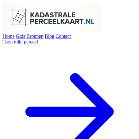
Home
Gids
Bronnen
Blog
Contact
Toon mijn perceel