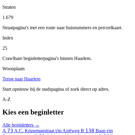
Straten
1.679
Straatpagina's met een route naar huisnummers en perceelkaart.
Index
25
Crawlbare beginletterpagina's binnen Haarlem.
Woonplaats
Terug naar Haarlem
Start opnieuw bij de stadspagina of zoek direct op adres.
A-Z
Kies een beginletter
Alle beginletters →
73
138
A
A.C. Krusemanstraat t/m Aziëweg
B
Baan t/m