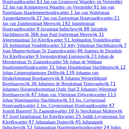
83
Houtvaartkwartier
Jan van Geunsweg
Waarder- en Veerpolder
12
91
Jan van Krimpenweg
Waarder- en Veerpolder
Jan van
1
Napelslaan
Haarlemmerhoutkwartier
Jan van Walréstraat
27
21
Amsterdamsewijk
Jan van Zurenstraat
Houtvaartkwartier
192
Jan van Zutphenstraat
Meerwijk
Jasmijnstraat
9
80
Houtvaartkwartier
Javastraat
Indischewijk
Jazzplein
366
31
Slachthuiswijk
Jean Paul Sartrestraat
Meerwijk
51
Jelgersmastraat
Ter Kleefkwartier
Jephtaplein
Vondelkwartier
16
52
7
Jephtastraat
Vondelkwartier
Jetty Velustraat
Slachthuiswijk
46
Joan Maetsuykerlaan
Te Zaanenkwartier
Joannes de Deoplein
9
23
Ter Kleefkwartier
Joegoslaviëpad
Europawijk
Johan de
56
Meesterstraat
Te Zaanenkwartier
Johan de Wittlaan
31
12
Haarlemmerhoutkwartier
Johan Hissinkstraat
Slachthuiswijk
139
Johan Limpersplantsoen
Delftwijk
Johanna van
8
Heukelomstraat
Boerhaavewijk
Johanna Westerdijkpad
36
71
Boerhaavewijk
Johannes de Breukstraat
Transvaalwijk
2
Johannes Hoogendoornstraat
Oude Stad
Johannes Wierstraat
47
113
Boerhaavewijk
Johan van Vlietstraat
Zijlwegkwartier
33
Johan Wagenaarring
Slachthuiswijk
Jos. Cuyperspad
1
47
Houtvaartkwartier
Jos. Cuypersstraat
Houtvaartkwartier
10
Joseph Bauererf
Te Zaanenkwartier
Jo Sterckstraat
Molenwijk
47
25
Jozef Israëlsstraat
Ter Kleefkwartier
Judith Leysterstraat
Ter
47
45
Kleefkwartier
Julianalaan
Duinwijk
Julianapark
52
24
Indischewijk
Julianastraat
Haarlemmerhoutkwartier
Julius