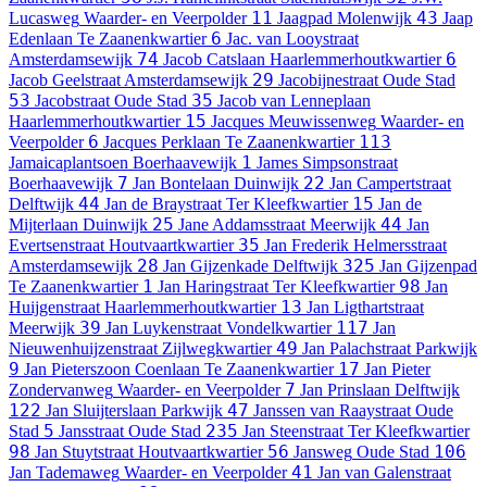
11
43
Lucasweg
Waarder- en Veerpolder
Jaagpad
Molenwijk
Jaap
6
Edenlaan
Te Zaanenkwartier
Jac. van Looystraat
74
6
Amsterdamsewijk
Jacob Catslaan
Haarlemmerhoutkwartier
29
Jacob Geelstraat
Amsterdamsewijk
Jacobijnestraat
Oude Stad
53
35
Jacobstraat
Oude Stad
Jacob van Lenneplaan
15
Haarlemmerhoutkwartier
Jacques Meuwissenweg
Waarder- en
6
113
Veerpolder
Jacques Perklaan
Te Zaanenkwartier
1
Jamaicaplantsoen
Boerhaavewijk
James Simpsonstraat
7
22
Boerhaavewijk
Jan Bontelaan
Duinwijk
Jan Campertstraat
44
15
Delftwijk
Jan de Braystraat
Ter Kleefkwartier
Jan de
25
44
Mijterlaan
Duinwijk
Jane Addamsstraat
Meerwijk
Jan
35
Evertsenstraat
Houtvaartkwartier
Jan Frederik Helmersstraat
28
325
Amsterdamsewijk
Jan Gijzenkade
Delftwijk
Jan Gijzenpad
1
98
Te Zaanenkwartier
Jan Haringstraat
Ter Kleefkwartier
Jan
13
Huijgenstraat
Haarlemmerhoutkwartier
Jan Ligthartstraat
39
117
Meerwijk
Jan Luykenstraat
Vondelkwartier
Jan
49
Nieuwenhuijzenstraat
Zijlwegkwartier
Jan Palachstraat
Parkwijk
9
17
Jan Pieterszoon Coenlaan
Te Zaanenkwartier
Jan Pieter
7
Zondervanweg
Waarder- en Veerpolder
Jan Prinslaan
Delftwijk
122
47
Jan Sluijterslaan
Parkwijk
Janssen van Raaystraat
Oude
5
235
Stad
Jansstraat
Oude Stad
Jan Steenstraat
Ter Kleefkwartier
98
56
106
Jan Stuytstraat
Houtvaartkwartier
Jansweg
Oude Stad
41
Jan Tademaweg
Waarder- en Veerpolder
Jan van Galenstraat