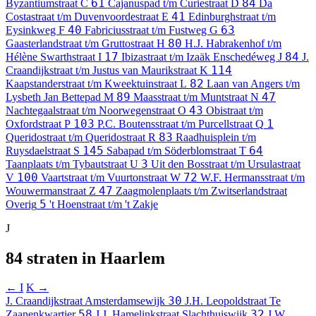
61
84
Byzantiumstraat
C
Cajanuspad t/m Curiestraat
D
Da
41
Costastraat t/m Duvenvoordestraat
E
Edinburghstraat t/m
40
63
Eysinkweg
F
Fabriciusstraat t/m Fustweg
G
80
Gaasterlandstraat t/m Gruttostraat
H
H.J. Habrakenhof t/m
17
84
Hélène Swarthstraat
I
Ibizastraat t/m Izaäk Enschedéweg
J
J.
114
Craandijkstraat t/m Justus van Maurikstraat
K
82
Kaapstanderstraat t/m Kweektuinstraat
L
Laan van Angers t/m
89
47
Lysbeth Jan Bettepad
M
Maasstraat t/m Muntstraat
N
43
Nachtegaalstraat t/m Noorwegenstraat
O
Obistraat t/m
103
1
Oxfordstraat
P
P.C. Boutensstraat t/m Purcellstraat
Q
83
Queridostraat t/m Queridostraat
R
Raadhuisplein t/m
145
64
Ruysdaelstraat
S
Sabapad t/m Söderblomstraat
T
3
Taanplaats t/m Tybautstraat
U
Uit den Bosstraat t/m Ursulastraat
100
72
V
Vaartstraat t/m Vuurtonstraat
W
W.F. Hermansstraat t/m
47
Wouwermanstraat
Z
Zaagmolenplaats t/m Zwitserlandstraat
5
Overig
't Hoenstraat t/m 't Zakje
J
84 straten in Haarlem
← I
K →
30
J. Craandijkstraat
Amsterdamsewijk
J.H. Leopoldstraat
Te
58
32
Zaanenkwartier
J.J. Hamelinkstraat
Slachthuiswijk
J.W.