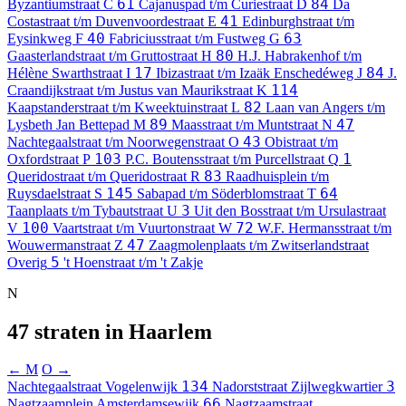
61
84
Byzantiumstraat
C
Cajanuspad t/m Curiestraat
D
Da
41
Costastraat t/m Duvenvoordestraat
E
Edinburghstraat t/m
40
63
Eysinkweg
F
Fabriciusstraat t/m Fustweg
G
80
Gaasterlandstraat t/m Gruttostraat
H
H.J. Habrakenhof t/m
17
84
Hélène Swarthstraat
I
Ibizastraat t/m Izaäk Enschedéweg
J
J.
114
Craandijkstraat t/m Justus van Maurikstraat
K
82
Kaapstanderstraat t/m Kweektuinstraat
L
Laan van Angers t/m
89
47
Lysbeth Jan Bettepad
M
Maasstraat t/m Muntstraat
N
43
Nachtegaalstraat t/m Noorwegenstraat
O
Obistraat t/m
103
1
Oxfordstraat
P
P.C. Boutensstraat t/m Purcellstraat
Q
83
Queridostraat t/m Queridostraat
R
Raadhuisplein t/m
145
64
Ruysdaelstraat
S
Sabapad t/m Söderblomstraat
T
3
Taanplaats t/m Tybautstraat
U
Uit den Bosstraat t/m Ursulastraat
100
72
V
Vaartstraat t/m Vuurtonstraat
W
W.F. Hermansstraat t/m
47
Wouwermanstraat
Z
Zaagmolenplaats t/m Zwitserlandstraat
5
Overig
't Hoenstraat t/m 't Zakje
N
47 straten in Haarlem
← M
O →
134
3
Nachtegaalstraat
Vogelenwijk
Nadorststraat
Zijlwegkwartier
66
Nagtzaamplein
Amsterdamsewijk
Nagtzaamstraat