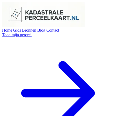
Home
Gids
Bronnen
Blog
Contact
Toon mijn perceel