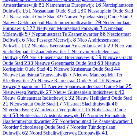
81
16
Amsterdamsewijk
Namenstraat
Europawijk
Narcisplantsoen
151
130
Duinwijk
Nassaulaan
Oude Stad
Nassauplein
Oude Stad
71
49
7
Nassaustraat
Oude Stad
Nauwe Appelaarsteeg
Oude Stad
20
Nauwe Geldelozepad
Haarlemmerhoutkwartier
Nederlandlaan
122
7
Europawijk
Nelly van Moorselpad
Parkwijk
Nemelaar
57
66
Molenwijk
Neptunusstraat
Te Zaanenkwartier
Nesciostraat
6
8
Delftwijk
Nice Passage
Meerwijk
Nico Andriessenstraat
112
29
Parkwijk
Nicolaas Beetsstraat
Amsterdamsewijk
Nico van
1
Suchtelenpad
Te Zaanenkwartier
Nico van Suchtelenstraat
69
19
Delftwijk
Niels Finsenstraat
Boerhaavewijk
Nieuwe Gracht
233
63
Oude Stad
Nieuwe Groenmarkt
Oude Stad
Nieuwe
41
44
Kerksplein
Oude Stad
Nieuwe Kruisstraat
Oude Stad
7
Nieuwe Landstraat
Transvaalwijk
Nieuwe Manegeplein
Ter
26
16
Kleefkwartier
Nieuwe Raamstraat
Oude Stad
Nieuwe
13
25
Rijweg
Spaarndam
Nieuwe Spaarnwouderstraat
Oude Stad
27
40
Nieuweweg
Parkwijk
Nieuw Guineaplein
Indischewijk
32
Nieuw Guineastraat
Indischewijk
Nieuw Heiligland
Oude Stad
21
17
40
Nieuwstraat
Oude Stad
Nijlstraat
Slachthuiswijk
105
Nijverheidsweg
Waarder- en Veerpolder
Nobelstraat
Oude
53
16
Stad
Nobletstraat
Amsterdamsewijk
Noorder Emmakade
27
1
Haarlemmerhoutkwartier
Noorderhoutpad
Te Zaanenkwartier
7
Noorder Schoolsteeg
Oude Stad
Noorder Tuindorpslaan
62
41
Duinwijk
Noord Schalkwijkerweg
Europawijk