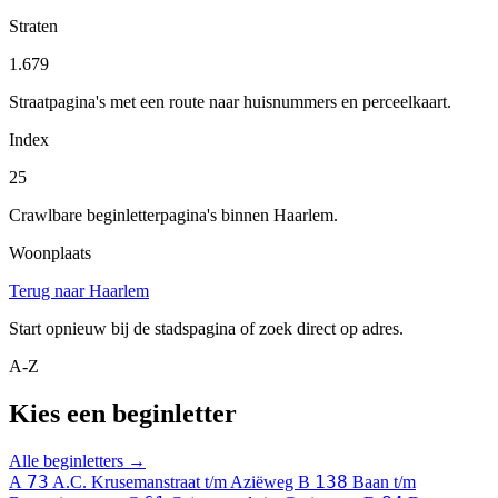
Straten
1.679
Straatpagina's met een route naar huisnummers en perceelkaart.
Index
25
Crawlbare beginletterpagina's binnen Haarlem.
Woonplaats
Terug naar Haarlem
Start opnieuw bij de stadspagina of zoek direct op adres.
A-Z
Kies een beginletter
Alle beginletters →
73
138
A
A.C. Krusemanstraat t/m Aziëweg
B
Baan t/m