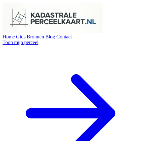
Home
Gids
Bronnen
Blog
Contact
Toon mijn perceel