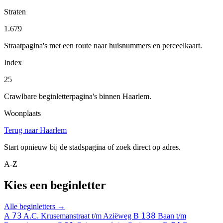
Straten
1.679
Straatpagina's met een route naar huisnummers en perceelkaart.
Index
25
Crawlbare beginletterpagina's binnen Haarlem.
Woonplaats
Terug naar Haarlem
Start opnieuw bij de stadspagina of zoek direct op adres.
A-Z
Kies een beginletter
Alle beginletters →
73
138
A
A.C. Krusemanstraat t/m Aziëweg
B
Baan t/m