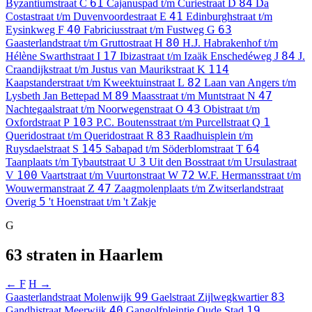
61
84
Byzantiumstraat
C
Cajanuspad t/m Curiestraat
D
Da
41
Costastraat t/m Duvenvoordestraat
E
Edinburghstraat t/m
40
63
Eysinkweg
F
Fabriciusstraat t/m Fustweg
G
80
Gaasterlandstraat t/m Gruttostraat
H
H.J. Habrakenhof t/m
17
84
Hélène Swarthstraat
I
Ibizastraat t/m Izaäk Enschedéweg
J
J.
114
Craandijkstraat t/m Justus van Maurikstraat
K
82
Kaapstanderstraat t/m Kweektuinstraat
L
Laan van Angers t/m
89
47
Lysbeth Jan Bettepad
M
Maasstraat t/m Muntstraat
N
43
Nachtegaalstraat t/m Noorwegenstraat
O
Obistraat t/m
103
1
Oxfordstraat
P
P.C. Boutensstraat t/m Purcellstraat
Q
83
Queridostraat t/m Queridostraat
R
Raadhuisplein t/m
145
64
Ruysdaelstraat
S
Sabapad t/m Söderblomstraat
T
3
Taanplaats t/m Tybautstraat
U
Uit den Bosstraat t/m Ursulastraat
100
72
V
Vaartstraat t/m Vuurtonstraat
W
W.F. Hermansstraat t/m
47
Wouwermanstraat
Z
Zaagmolenplaats t/m Zwitserlandstraat
5
Overig
't Hoenstraat t/m 't Zakje
G
63 straten in Haarlem
← F
H →
99
83
Gaasterlandstraat
Molenwijk
Gaelstraat
Zijlwegkwartier
40
19
Gandhistraat
Meerwijk
Gangolfpleintje
Oude Stad