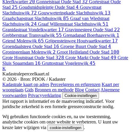
20
32
Kleefkwartier
Gonnetstraat
Oude Stad
Gortestraat
Oude
25
4
Stad
Goudsmidspleintje
Oude Stad
Gouwstraat
72
13
Slachthuiswijk
Gouwweteringkade
Slachthuiswijk
85
Graafschapstraat
Slachthuiswijk
Graaf van Wiedstraat
24
51
Slachthuiswijk
Graaf Willemstraat
Slachthuiswijk
17
22
Granidastraat
Vondelkwartier
Gravinnesteeg
Oude Stad
55
1
Grebberstraat
Transvaalwijk
Grenadapad
Boerhaavewijk
65
17
Griend
Molenwijk
Grijpensteinweg
Houtvaartkwartier
16
4
Groendaalsteeg
Oude Stad
Groene Buurt
Oude Stad
2
100
Groningenlaan
Molenwijk
Groot Heiligland
Oude Stad
328
49
Grote Houtstraat
Oude Stad
Grote Markt
Oude Stad
Grote
16
45
Sluis
Spaarndam
Gruttostraat
Vogelenwijk
K
Kadastraleperceelkaart.nl
© 2026 · Bron: PDOK / Kadaster
Kadastrale kaart op adres
Perceelgrens en erfgrenzen
Kaart per
woonplaats
Gids
Bronnen en methode
Blog
Contact
Algemene
voorwaarden
Privacyverklaring
Cookie-instellingen
Het rapport is informatief en de maatvoering indicatief. Voor
juridische zekerheid is een formele grensreconstructie nodig.
Wij gebruiken functionele cookies en, na uw toestemming,
analytische cookies om onze website te verbeteren. U kunt uw
keuze later wijzigen via
.
cookie-instellingen