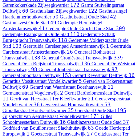
172
Garenkokerskade
Zijlwegkwartier
Garmt Stuivelingstraat
60
122
Delftwijk
Gasthuislaan
Zijlwegkwartier
Gasthuissingel
50
42
Haarlemmerhoutkwartier
Gasthuisstraat
Oude Stad
49
Gasthuisvest
Oude Stad
Gedempte Herensingel
41
309
Amsterdamsewijk
Gedempte Oude Gracht
Oude Stad
110
Gedempte Raamgracht
Oude Stad
Gedempte Schalk
118
Burgergracht
Transvaalwijk
Gedempte Voldersgracht
Oude
103
1
Stad
Geertruida Carelsenpad
Amsterdamsewijk
Geertruida
26
Carelsenstraat
Amsterdamsewijk
Generaal Bothastraat
138
339
Transvaalwijk
Generaal Cronjéstraat
Transvaalwijk
136
Generaal De la Reijstraat
Transvaalwijk
Generaal De Wetstraat
98
97
Transvaalwijk
Generaal Joubertstraat
Transvaalwijk
153
36
Generaal Spoorlaan
Delftwijk
Gerard Revestraat
Delftwijk
5
Gerardus Vossiusstraat
Vondelkwartier
Gerard van Eckerenstraat
69
11
Delftwijk
Gerard van Waardstraat
Boerhaavewijk
2
Germanenstraat
Vogelenwijk
Gerrit Bartholomeuslaan
Duinwijk
11
21
Gerrit van Heesstraat
Ter Kleefkwartier
Geusevesperstraat
36
53
Vondelkwartier
Geweerstraat
Houtvaartkwartier
35
195
Gibraltarstraat
Houtvaartkwartier
Gierstraat
Oude Stad
171
Gijsbrecht van Aemstelstraat
Vondelkwartier
Gilles
16
37
Schoolmeesterlaan
Duinwijk
Glasblazersstraat
Oude Stad
63
Godfried van Bouillonstraat
Slachthuiswijk
Goede Herderpad
1
27
Europawijk
Goetzeestraat
Transvaalwijk
Goltziusstraat
Ter