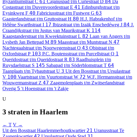
61
84
Byzantiumstraat
C
Cajanuspad t/m Curiestraat
D
Da
41
Costastraat t/m Duvenvoordestraat
E
Edinburghstraat t/m
40
63
Eysinkweg
F
Fabriciusstraat t/m Fustweg
G
80
Gaasterlandstraat t/m Gruttostraat
H
H.J. Habrakenhof t/m
17
84
Hélène Swarthstraat
I
Ibizastraat t/m Izaäk Enschedéweg
J
J.
114
Craandijkstraat t/m Justus van Maurikstraat
K
82
Kaapstanderstraat t/m Kweektuinstraat
L
Laan van Angers t/m
89
47
Lysbeth Jan Bettepad
M
Maasstraat t/m Muntstraat
N
43
Nachtegaalstraat t/m Noorwegenstraat
O
Obistraat t/m
103
1
Oxfordstraat
P
P.C. Boutensstraat t/m Purcellstraat
Q
83
Queridostraat t/m Queridostraat
R
Raadhuisplein t/m
145
64
Ruysdaelstraat
S
Sabapad t/m Söderblomstraat
T
3
Taanplaats t/m Tybautstraat
U
Uit den Bosstraat t/m Ursulastraat
100
72
V
Vaartstraat t/m Vuurtonstraat
W
W.F. Hermansstraat t/m
47
Wouwermanstraat
Z
Zaagmolenplaats t/m Zwitserlandstraat
5
Overig
't Hoenstraat t/m 't Zakje
U
3 straten in Haarlem
← T
V →
21
Uit den Bosstraat
Haarlemmerhoutkwartier
Uranusstraat
Te
42
31
Zaanenkwartier
Ursulastraat
Oude Stad