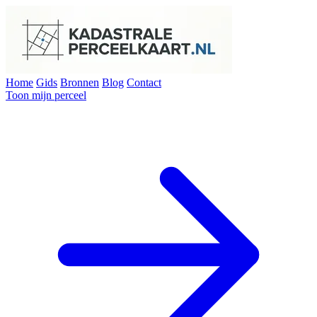
Home
Gids
Bronnen
Blog
Contact
Toon mijn perceel