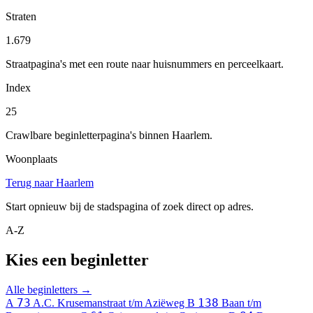
Straten
1.679
Straatpagina's met een route naar huisnummers en perceelkaart.
Index
25
Crawlbare beginletterpagina's binnen Haarlem.
Woonplaats
Terug naar Haarlem
Start opnieuw bij de stadspagina of zoek direct op adres.
A-Z
Kies een beginletter
Alle beginletters →
73
138
A
A.C. Krusemanstraat t/m Aziëweg
B
Baan t/m