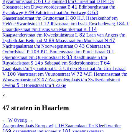
61
84
Byzantiumstraat
C
Cajanuspad t/m Curiestraat
D
Da
41
Costastraat t/m Duvenvoordestraat
E
Edinburghstraat t/m
40
63
Eysinkweg
F
Fabriciusstraat t/m Fustweg
G
80
Gaasterlandstraat t/m Gruttostraat
H
H.J. Habrakenhof t/m
17
84
Hélène Swarthstraat
I
Ibizastraat t/m Izaäk Enschedéweg
J
J.
114
Craandijkstraat t/m Justus van Maurikstraat
K
82
Kaapstanderstraat t/m Kweektuinstraat
L
Laan van Angers t/m
89
47
Lysbeth Jan Bettepad
M
Maasstraat t/m Muntstraat
N
43
Nachtegaalstraat t/m Noorwegenstraat
O
Obistraat t/m
103
1
Oxfordstraat
P
P.C. Boutensstraat t/m Purcellstraat
Q
83
Queridostraat t/m Queridostraat
R
Raadhuisplein t/m
145
64
Ruysdaelstraat
S
Sabapad t/m Söderblomstraat
T
3
Taanplaats t/m Tybautstraat
U
Uit den Bosstraat t/m Ursulastraat
100
72
V
Vaartstraat t/m Vuurtonstraat
W
W.F. Hermansstraat t/m
47
Wouwermanstraat
Z
Zaagmolenplaats t/m Zwitserlandstraat
5
Overig
't Hoenstraat t/m 't Zakje
Z
47 straten in Haarlem
← W
Overig →
10
Zaagmolenplaats
Europawijk
Zaanenlaan
Ter Kleefkwartier
169
181
Zaanenstraat
Indischewijk
Zadelmakerslaan