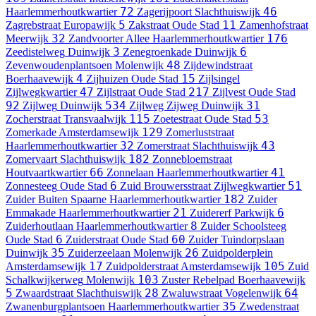
72
46
Haarlemmerhoutkwartier
Zagerijpoort
Slachthuiswijk
5
11
Zagrebstraat
Europawijk
Zakstraat
Oude Stad
Zamenhofstraat
32
176
Meerwijk
Zandvoorter Allee
Haarlemmerhoutkwartier
3
6
Zeedistelweg
Duinwijk
Zenegroenkade
Duinwijk
48
Zevenwoudenplantsoen
Molenwijk
Zijdewindstraat
4
15
Boerhaavewijk
Zijhuizen
Oude Stad
Zijlsingel
47
217
Zijlwegkwartier
Zijlstraat
Oude Stad
Zijlvest
Oude Stad
92
534
31
Zijlweg
Duinwijk
Zijlweg Zijweg
Duinwijk
115
53
Zocherstraat
Transvaalwijk
Zoetestraat
Oude Stad
129
Zomerkade
Amsterdamsewijk
Zomerluststraat
32
43
Haarlemmerhoutkwartier
Zomerstraat
Slachthuiswijk
182
Zomervaart
Slachthuiswijk
Zonnebloemstraat
66
41
Houtvaartkwartier
Zonnelaan
Haarlemmerhoutkwartier
6
51
Zonnesteeg
Oude Stad
Zuid Brouwersstraat
Zijlwegkwartier
182
Zuider Buiten Spaarne
Haarlemmerhoutkwartier
Zuider
21
6
Emmakade
Haarlemmerhoutkwartier
Zuidererf
Parkwijk
8
Zuiderhoutlaan
Haarlemmerhoutkwartier
Zuider Schoolsteeg
6
60
Oude Stad
Zuiderstraat
Oude Stad
Zuider Tuindorpslaan
35
26
Duinwijk
Zuiderzeelaan
Molenwijk
Zuidpolderplein
17
105
Amsterdamsewijk
Zuidpolderstraat
Amsterdamsewijk
Zuid
103
Schalkwijkerweg
Molenwijk
Zuster Rebelpad
Boerhaavewijk
5
28
64
Zwaardstraat
Slachthuiswijk
Zwaluwstraat
Vogelenwijk
35
Zwanenburgplantsoen
Haarlemmerhoutkwartier
Zwedenstraat