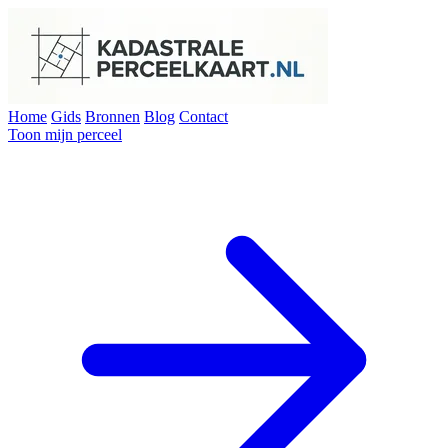
Home
Gids
Bronnen
Blog
Contact
Toon mijn perceel