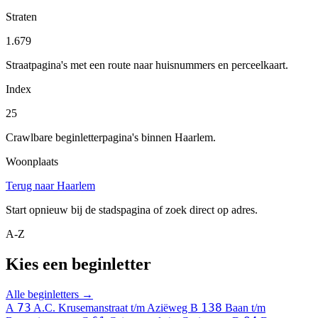
Straten
1.679
Straatpagina's met een route naar huisnummers en perceelkaart.
Index
25
Crawlbare beginletterpagina's binnen Haarlem.
Woonplaats
Terug naar Haarlem
Start opnieuw bij de stadspagina of zoek direct op adres.
A-Z
Kies een beginletter
Alle beginletters →
73
138
A
A.C. Krusemanstraat t/m Aziëweg
B
Baan t/m