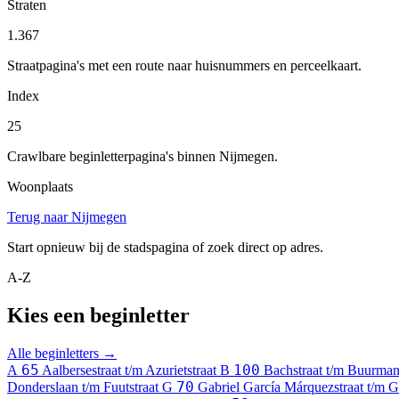
Straten
1.367
Straatpagina's met een route naar huisnummers en perceelkaart.
Index
25
Crawlbare beginletterpagina's binnen Nijmegen.
Woonplaats
Terug naar Nijmegen
Start opnieuw bij de stadspagina of zoek direct op adres.
A-Z
Kies een beginletter
Alle beginletters →
65
100
A
Aalbersestraat t/m Azurietstraat
B
Bachstraat t/m Buurm
70
Donderslaan t/m Fuutstraat
G
Gabriel García Márquezstraat t/m G