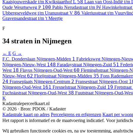
58
Kaaisjouwerskade t/m Kwikstaarthof
L
Laan van Oost-Indië t/m 
100
Oude Weurtseweg
P
Pablo Nerudastraat t/m Pé Hawinkelsstraa
86
Ubbergseveldweg t/m Uranusstraat
V
Valeriusstraat t/m Vuurvlind
Gravensandestraat t/m 't Meertje
F
34 straten in Nijmegen
← E
G →
1
F.C. Donderslaan
Nijmegen-Midden
Fabrieksweg
Nijmegen-Nieu
148
51
Nijmegen-Nieuw-West
Faradaystraat
Nijmegen-Zuid
Federic
18
60
West
Flavus
Nijmegen-Oud-West
Fleminghstraat
Nijmegen-N
62
35
Nieuw-West
Florijnstraat
Nijmegen-Midden
Fons Rademaker
24
2
1
Franseplaats
Nijmegen-Centrum
Fransestraat
Nijmegen-Oost
161
19
Nijmegen-Oud-West
Fresnelstraat
Nijmegen-Zuid
Fretstraat
38
Fuchsiastraat
Nijmegen-Oud-West
Fuutstraat
Nijmegen-Oud-Wes
K
Kadastraleperceelkaart.nl
© 2026 · Bron: PDOK / Kadaster
Kadastrale kaart op adres
Perceelgrens en erfgrenzen
Kaart per woonp
Het rapport is informatief en de maatvoering indicatief. Voor juridisc
Wij gebruiken functionele cookies en, na uw toestemming, analytisch