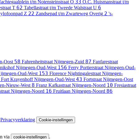
33
achtegaalplein t/m Notensteinstraat
O
O.C. Huismanstraat t/m
62
6
estraat
T
Tabellastraat t/m Tweede Walstraat
U
22
2
Xylofoonpad
Z
Zandsepad t/m Zwarteweg
Overig
's-
58
87
n-Oost
Fahrenheitstraat
Nijmegen-Zuid
Fanfarestraat
156
nikshof
Nijmegen-Oud-West
Ferry Portierstraat
Nijmegen-Oud-
153
ijmegen-Oud-West
Florence Nightingalestraat
Nijmegen-
43
Fort Krayenhoff
Nijmegen-Oud-West
Fortstraat
Nijmegen-Oost
8
10
en-Nieuw-West
Franz Kafkastraat
Nijmegen-Noord
Fresiastraat
16
86
straat
Nijmegen-Noord
Fruitlaan
Nijmegen-Noord
Privacyverklaring
Cookie-instellingen
en via
.
cookie-instellingen