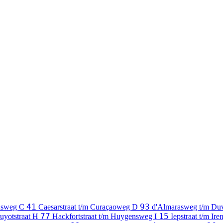
41
93
answeg
C
Caesarstraat t/m Curaçaoweg
D
d'Almarasweg t/m Duv
77
15
uyotstraat
H
Hackfortstraat t/m Huygensweg
I
Iepstraat t/m Ire