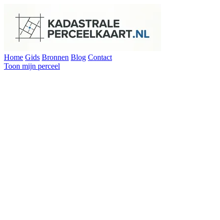
Home
Gids
Bronnen
Blog
Contact
Toon mijn perceel