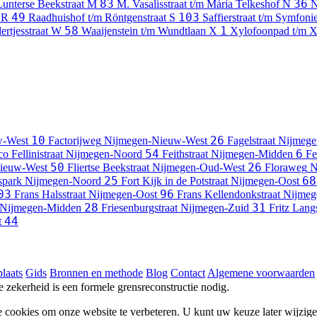
83
36
Lunterse Beekstraat
M
M. Vasalisstraat t/m Mária Telkeshof
N
N
49
103
t
R
Raadhuishof t/m Röntgenstraat
S
Saffierstraat t/m Symfoni
58
1
ertjesstraat
W
Waaijenstein t/m Wundtlaan
X
Xylofoonpad t/m 
10
26
w-West
Factorijweg
Nijmegen-Nieuw-West
Fagelstraat
Nijmege
54
6
o Fellinistraat
Nijmegen-Noord
Feithstraat
Nijmegen-Midden
Fe
50
26
ieuw-West
Fliertse Beekstraat
Nijmegen-Oud-West
Floraweg
N
25
68
spark
Nijmegen-Noord
Fort Kijk in de Potstraat
Nijmegen-Oost
03
96
Frans Halsstraat
Nijmegen-Oost
Frans Kellendonkstraat
Nijmeg
28
31
Nijmegen-Midden
Friesenburgstraat
Nijmegen-Zuid
Fritz Lang
44
t
laats
Gids
Bronnen en methode
Blog
Contact
Algemene voorwaarden
he zekerheid is een formele grensreconstructie nodig.
e cookies om onze website te verbeteren. U kunt uw keuze later wijzig