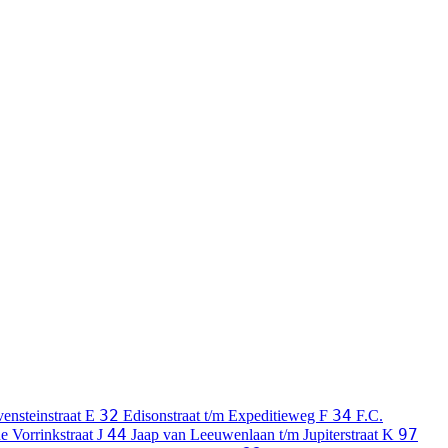
32
34
ensteinstraat
E
Edisonstraat t/m Expeditieweg
F
F.C.
44
97
ne Vorrinkstraat
J
Jaap van Leeuwenlaan t/m Jupiterstraat
K