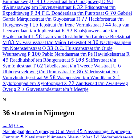
41
93
Buurmansweg
C
Caesarstraat t/m Curaçaoweg
D
32
d'Almarasweg t/m Duvensteinstraat
E
Edisonstraat t/m
34
70
Expeditieweg
F
F.C. Donderslaan t/m Fuutstraat
G
Gabriel
77
García Márquezstraat t/m Guyotstraat
H
Hackfortstraat t/m
15
44
Huygensweg
I
Iepstraat t/m Irene Vorrinkstraat
J
Jaap van
97
Leeuwenlaan t/m Jupiterstraat
K
Kaaisjouwerskade t/m
58
Kwikstaarthof
L
Laan van Oost-Indië t/m Lunterse Beekstraat
83
36
M
M. Vasalisstraat t/m Mária Telkeshof
N
Nachtegaalplein
33
t/m Notensteinstraat
O
O.C. Huismanstraat t/m Oude
100
Weurtseweg
P
Pablo Nerudastraat t/m Pé Hawinkelsstraat
R
49
103
Raadhuishof t/m Röntgenstraat
S
Saffierstraat t/m
62
6
Symfoniestraat
T
Tabellastraat t/m Tweede Walstraat
U
86
Ubbergseveldweg t/m Uranusstraat
V
Valeriusstraat t/m
58
1
Vuurvlindertjesstraat
W
Waaijenstein t/m Wundtlaan
X
22
Xylofoonpad t/m Xylofoonpad
Z
Zandsepad t/m Zwarteweg
2
Overig
's-Gravensandestraat t/m 't Meertje
N
36 straten in Nijmegen
← M
O →
45
Nachtegaalplein
Nijmegen-Oud-West
Nassausingel
Nijmegen-
5
14
Centrum
Natalstraat
Nijmegen-Nieuw-West
Nederheidseweg