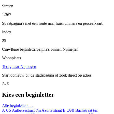
Straten
1.367
Straatpagina's met een route naar huisnummers en perceelkaart.
Index
25
Crawlbare beginletterpagina's binnen Nijmegen.
Woonplaats
Terug naar Nijmegen
Start opnieuw bij de stadspagina of zoek direct op adres.
A-Z
Kies een beginletter
Alle beginletters →
65
100
A
Aalbersestraat t/m Azurietstraat
B
Bachstraat t/m