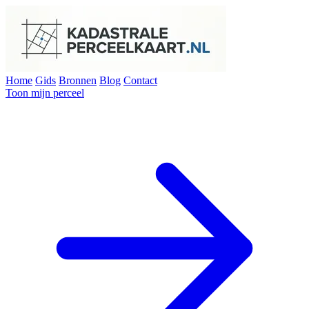
Home
Gids
Bronnen
Blog
Contact
Toon mijn perceel