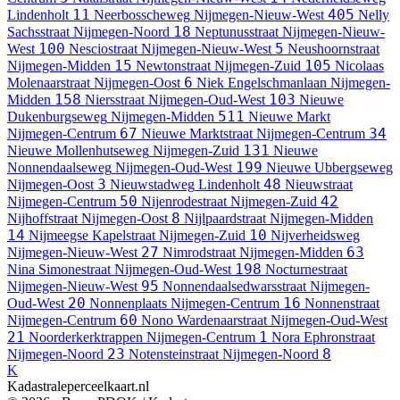
11
405
Lindenholt
Neerbosscheweg
Nijmegen-Nieuw-West
Nelly
18
Sachsstraat
Nijmegen-Noord
Neptunusstraat
Nijmegen-Nieuw-
100
5
West
Nesciostraat
Nijmegen-Nieuw-West
Neushoornstraat
15
105
Nijmegen-Midden
Newtonstraat
Nijmegen-Zuid
Nicolaas
6
Molenaarstraat
Nijmegen-Oost
Niek Engelschmanlaan
Nijmegen-
158
103
Midden
Niersstraat
Nijmegen-Oud-West
Nieuwe
511
Dukenburgseweg
Nijmegen-Midden
Nieuwe Markt
67
34
Nijmegen-Centrum
Nieuwe Marktstraat
Nijmegen-Centrum
131
Nieuwe Mollenhutseweg
Nijmegen-Zuid
Nieuwe
199
Nonnendaalseweg
Nijmegen-Oud-West
Nieuwe Ubbergseweg
3
48
Nijmegen-Oost
Nieuwstadweg
Lindenholt
Nieuwstraat
50
42
Nijmegen-Centrum
Nijenrodestraat
Nijmegen-Zuid
8
Nijhoffstraat
Nijmegen-Oost
Nijlpaardstraat
Nijmegen-Midden
14
10
Nijmeegse Kapelstraat
Nijmegen-Zuid
Nijverheidsweg
27
63
Nijmegen-Nieuw-West
Nimrodstraat
Nijmegen-Midden
198
Nina Simonestraat
Nijmegen-Oud-West
Nocturnestraat
95
Nijmegen-Nieuw-West
Nonnendaalsedwarsstraat
Nijmegen-
20
16
Oud-West
Nonnenplaats
Nijmegen-Centrum
Nonnenstraat
60
Nijmegen-Centrum
Nono Wardenaarstraat
Nijmegen-Oud-West
21
1
Noorderkerktrappen
Nijmegen-Centrum
Nora Ephronstraat
23
8
Nijmegen-Noord
Notensteinstraat
Nijmegen-Noord
K
Kadastraleperceelkaart.nl