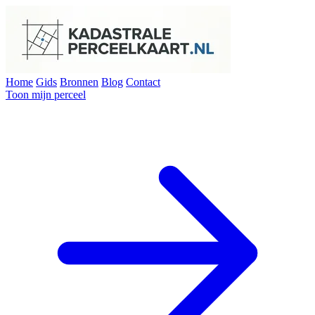
Home
Gids
Bronnen
Blog
Contact
Toon mijn perceel