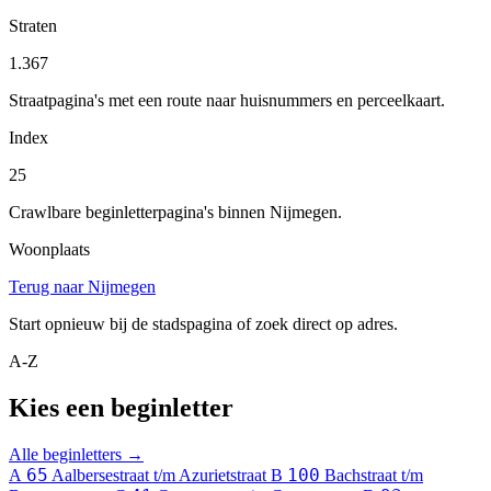
Straten
1.367
Straatpagina's met een route naar huisnummers en perceelkaart.
Index
25
Crawlbare beginletterpagina's binnen Nijmegen.
Woonplaats
Terug naar Nijmegen
Start opnieuw bij de stadspagina of zoek direct op adres.
A-Z
Kies een beginletter
Alle beginletters →
65
100
A
Aalbersestraat t/m Azurietstraat
B
Bachstraat t/m