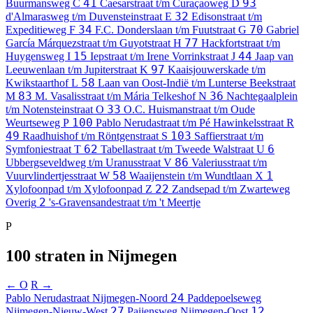
41
93
Buurmansweg
C
Caesarstraat t/m Curaçaoweg
D
32
d'Almarasweg t/m Duvensteinstraat
E
Edisonstraat t/m
34
70
Expeditieweg
F
F.C. Donderslaan t/m Fuutstraat
G
Gabriel
77
García Márquezstraat t/m Guyotstraat
H
Hackfortstraat t/m
15
44
Huygensweg
I
Iepstraat t/m Irene Vorrinkstraat
J
Jaap van
97
Leeuwenlaan t/m Jupiterstraat
K
Kaaisjouwerskade t/m
58
Kwikstaarthof
L
Laan van Oost-Indië t/m Lunterse Beekstraat
83
36
M
M. Vasalisstraat t/m Mária Telkeshof
N
Nachtegaalplein
33
t/m Notensteinstraat
O
O.C. Huismanstraat t/m Oude
100
Weurtseweg
P
Pablo Nerudastraat t/m Pé Hawinkelsstraat
R
49
103
Raadhuishof t/m Röntgenstraat
S
Saffierstraat t/m
62
6
Symfoniestraat
T
Tabellastraat t/m Tweede Walstraat
U
86
Ubbergseveldweg t/m Uranusstraat
V
Valeriusstraat t/m
58
1
Vuurvlindertjesstraat
W
Waaijenstein t/m Wundtlaan
X
22
Xylofoonpad t/m Xylofoonpad
Z
Zandsepad t/m Zwarteweg
2
Overig
's-Gravensandestraat t/m 't Meertje
P
100 straten in Nijmegen
← O
R →
24
Pablo Nerudastraat
Nijmegen-Noord
Paddepoelseweg
27
12
Nijmegen-Nieuw-West
Paijensweg
Nijmegen-Oost