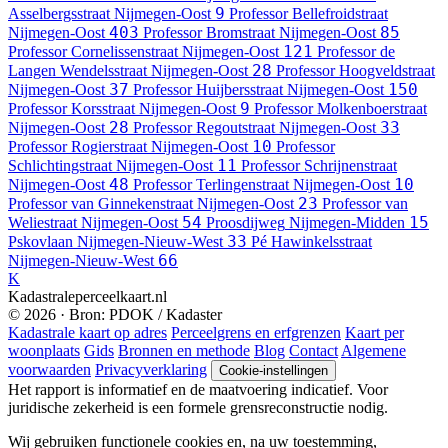
9
Asselbergsstraat
Nijmegen-Oost
Professor Bellefroidstraat
403
85
Nijmegen-Oost
Professor Bromstraat
Nijmegen-Oost
121
Professor Cornelissenstraat
Nijmegen-Oost
Professor de
28
Langen Wendelsstraat
Nijmegen-Oost
Professor Hoogveldstraat
37
150
Nijmegen-Oost
Professor Huijbersstraat
Nijmegen-Oost
9
Professor Korsstraat
Nijmegen-Oost
Professor Molkenboerstraat
28
33
Nijmegen-Oost
Professor Regoutstraat
Nijmegen-Oost
10
Professor Rogierstraat
Nijmegen-Oost
Professor
11
Schlichtingstraat
Nijmegen-Oost
Professor Schrijnenstraat
48
10
Nijmegen-Oost
Professor Terlingenstraat
Nijmegen-Oost
23
Professor van Ginnekenstraat
Nijmegen-Oost
Professor van
54
15
Weliestraat
Nijmegen-Oost
Proosdijweg
Nijmegen-Midden
33
Pskovlaan
Nijmegen-Nieuw-West
Pé Hawinkelsstraat
66
Nijmegen-Nieuw-West
K
Kadastraleperceelkaart.nl
© 2026 · Bron: PDOK / Kadaster
Kadastrale kaart op adres
Perceelgrens en erfgrenzen
Kaart per
woonplaats
Gids
Bronnen en methode
Blog
Contact
Algemene
voorwaarden
Privacyverklaring
Cookie-instellingen
Het rapport is informatief en de maatvoering indicatief. Voor
juridische zekerheid is een formele grensreconstructie nodig.
Wij gebruiken functionele cookies en, na uw toestemming,