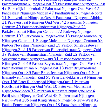
30
Palembangstraat
Nijmegen-Oost
Palestrinastraat
Nijmegen-Oost
47
2
42
Palkerdijk
Lindenholt
Palmstraat
Nijmegen-Oud-West
47
Pandastraat
Nijmegen-Midden
Panfluitstraat
Nijmegen-Noord
11
4
Panovenlaan
Nijmegen-Oost
Panterstraat
Nijmegen-Midden
11
42
Papaverstraat
Nijmegen-Oud-West
Papengas
Nijmegen-
49
21
Centrum
Parelmoervlinderstraat
Nijmegen-Zuid
82
Parkdwarsstraat
Nijmegen-Centrum
Parkweg
Nijmegen-
102
18
Centrum
Parkzoom
Nijmegen-Zuid
Passage Mariënburg
1
58
Nijmegen-Centrum
Passage Molenpoort
Nijmegen-Centrum
15
Pastoor Nevestraat
Nijmegen-Zuid
Pastoor Schelstraeteweg
16
Nijmegen-Zuid
Pastoor van Blitterwijckstraat
Nijmegen-Zuid
37
12
Pastoor van Bommelstraat
Nijmegen-Zuid
Pastoor van
31
Soevershemstraat
Nijmegen-Zuid
Pastoor Wichersstraat
49
73
Nijmegen-Zuid
Pastoor Zegersstraat
Nijmegen-Oud-West
18
Pater Blommaertlaan
Nijmegen-Oost
Pater Brugmanstraat
89
4
Nijmegen-Oost
Pater Brusselerstraat
Nijmegen-Oost
Pater
55
Eijmardweg
Nijmegen-Zuid
Pater Leijdekkersstraat
Nijmegen-
106
1
Oost
Pater Rubbenspad
Nijmegen-Oost
Pater van
10
Hooffstraat
Nijmegen-Oud-West
Pater van Meursstraat
32
4
Nijmegen-Midden
Pater van Ruthstraat
Nijmegen-Oost
48
Patrijsstraat
Nijmegen-Oud-West
Paukenstraat
Nijmegen-
105
92
Nieuw-West
Paul Krugerstraat
Nijmegen-Nieuw-West
43
Paulus Potterstraat
Nijmegen-Oost
Pauwelstraat
Nijmegen-