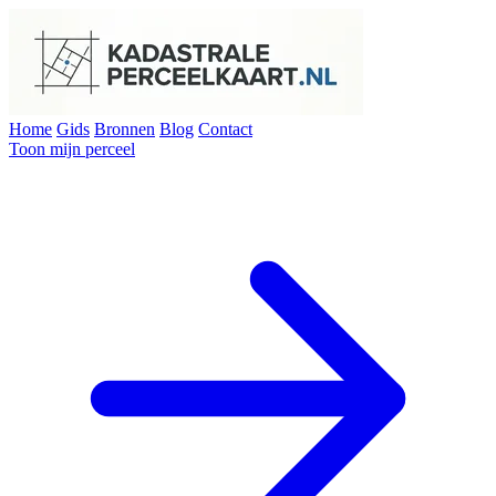
Home
Gids
Bronnen
Blog
Contact
Toon mijn perceel