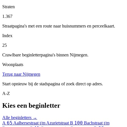
Straten
1.367
Straatpagina's met een route naar huisnummers en perceelkaart.
Index
25
Crawlbare beginletterpagina's binnen Nijmegen.
Woonplaats
Terug naar Nijmegen
Start opnieuw bij de stadspagina of zoek direct op adres.
A-Z
Kies een beginletter
Alle beginletters →
65
100
A
Aalbersestraat t/m Azurietstraat
B
Bachstraat t/m