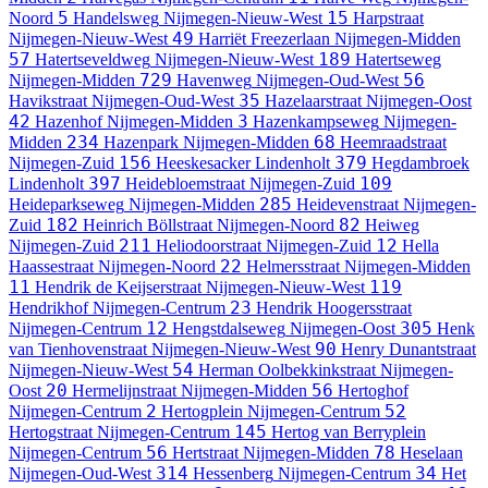
5
15
Noord
Handelsweg
Nijmegen-Nieuw-West
Harpstraat
49
Nijmegen-Nieuw-West
Harriët Freezerlaan
Nijmegen-Midden
57
189
Hatertseveldweg
Nijmegen-Nieuw-West
Hatertseweg
729
56
Nijmegen-Midden
Havenweg
Nijmegen-Oud-West
35
Havikstraat
Nijmegen-Oud-West
Hazelaarstraat
Nijmegen-Oost
42
3
Hazenhof
Nijmegen-Midden
Hazenkampseweg
Nijmegen-
234
68
Midden
Hazenpark
Nijmegen-Midden
Heemraadstraat
156
379
Nijmegen-Zuid
Heeskesacker
Lindenholt
Hegdambroek
397
109
Lindenholt
Heidebloemstraat
Nijmegen-Zuid
285
Heideparkseweg
Nijmegen-Midden
Heidevenstraat
Nijmegen-
182
82
Zuid
Heinrich Böllstraat
Nijmegen-Noord
Heiweg
211
12
Nijmegen-Zuid
Heliodoorstraat
Nijmegen-Zuid
Hella
22
Haassestraat
Nijmegen-Noord
Helmersstraat
Nijmegen-Midden
11
119
Hendrik de Keijserstraat
Nijmegen-Nieuw-West
23
Hendrikhof
Nijmegen-Centrum
Hendrik Hoogersstraat
12
305
Nijmegen-Centrum
Hengstdalseweg
Nijmegen-Oost
Henk
90
van Tienhovenstraat
Nijmegen-Nieuw-West
Henry Dunantstraat
54
Nijmegen-Nieuw-West
Herman Oolbekkinkstraat
Nijmegen-
20
56
Oost
Hermelijnstraat
Nijmegen-Midden
Hertoghof
2
52
Nijmegen-Centrum
Hertogplein
Nijmegen-Centrum
145
Hertogstraat
Nijmegen-Centrum
Hertog van Berryplein
56
78
Nijmegen-Centrum
Hertstraat
Nijmegen-Midden
Heselaan
314
34
Nijmegen-Oud-West
Hessenberg
Nijmegen-Centrum
Het