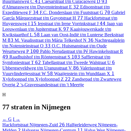
41
93
Buurmansweg
C
Caesarstraat t/m Curaçaoweg
D
32
d'Almarasweg t/m Duvensteinstraat
E
Edisonstraat t/m
34
70
Expeditieweg
F
F.C. Donderslaan t/m Fuutstraat
G
Gabriel
77
García Márquezstraat t/m Guyotstraat
H
Hackfortstraat t/m
15
44
Huygensweg
I
Iepstraat t/m Irene Vorrinkstraat
J
Jaap van
97
Leeuwenlaan t/m Jupiterstraat
K
Kaaisjouwerskade t/m
58
Kwikstaarthof
L
Laan van Oost-Indië t/m Lunterse Beekstraat
83
36
M
M. Vasalisstraat t/m Mária Telkeshof
N
Nachtegaalplein
33
t/m Notensteinstraat
O
O.C. Huismanstraat t/m Oude
100
Weurtseweg
P
Pablo Nerudastraat t/m Pé Hawinkelsstraat
R
49
103
Raadhuishof t/m Röntgenstraat
S
Saffierstraat t/m
62
6
Symfoniestraat
T
Tabellastraat t/m Tweede Walstraat
U
86
Ubbergseveldweg t/m Uranusstraat
V
Valeriusstraat t/m
58
1
Vuurvlindertjesstraat
W
Waaijenstein t/m Wundtlaan
X
22
Xylofoonpad t/m Xylofoonpad
Z
Zandsepad t/m Zwarteweg
2
Overig
's-Gravensandestraat t/m 't Meertje
H
77 straten in Nijmegen
← G
I →
26
Hackfortstraat
Nijmegen-Zuid
Halfgeleiderweg
Nijmegen-
2
11
Midden
Halvegas
Nijmegen-Centrum
Halve Weg
Nijmegen-