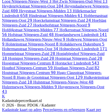
3
13
Loog
Nijmegen-Nieuw-West
Het Zwin
Nijmegen-Oud-West
104
Heydenrijckstraat
Nijmegen-Oost
Heyendaalseweg
Nijmegen-
400
13
Zuid
Heyestraat
Nijmegen-Midden
Hillekensacker
658
61
Lindenholt
Hindestraat
Nijmegen-Midden
Hobbemastraat
29
24
Nijmegen-Oost
Hoeckelumstraat
Nijmegen-Zuid
Hoefslag
27
9
Nijmegen-Zuid
Hoeksehofstraat
Nijmegen-Noord
77
Hofdijkstraat
Nijmegen-Midden
Hofkersstraat
Nijmegen-Noord
56
48
141
Hofstraat
Nijmegen-Zuid
Hogelandseweg
Lindenholt
9
Hollandiaweg
Nijmegen-Nieuw-West
Holleweg
Nijmegen-Oost
9
8
5
Holsteinstraat
Nijmegen-Noord
Holtakkerweg
Dukenburg
34
171
Holtermanstraat
Nijmegen-Oost
Holtgesbroek
Lindenholt
28
Hommelstraat
Nijmegen-Zuid
Honigbijenhof
Nijmegen-Zuid
18
20
20
Honigpot
Nijmegen-Zuid
Honigraat
Nijmegen-Zuid
8
543
Hoogstraat
Nijmegen-Centrum
Horstacker
Lindenholt
59
82
Houthof
Nijmegen-Centrum
Houtlaan
Nijmegen-Zuid
90
Houtstraat
Nijmegen-Centrum
Hugo Clausstraat
Nijmegen-
8
129
Noord
Hugo de Grootstraat
Nijmegen-Oost
Hulkesteinstraat
10
48
Nijmegen-Zuid
Hulststraat
Nijmegen-Nieuw-West
9
Hulzenseweg
Nijmegen-Midden
Huygensweg
Nijmegen-Oost
43
K
Kadastraleperceelkaart.nl
© 2026 · Bron: PDOK / Kadaster
Kadastrale kaart op adres
Perceelgrens en erfgrenzen
Kaart per