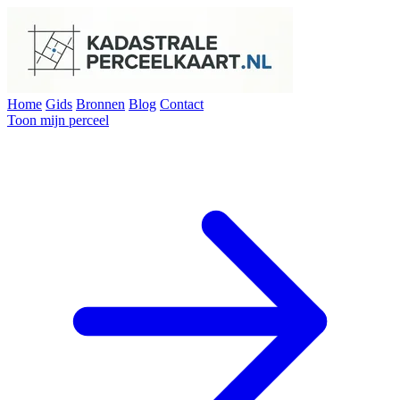
Home
Gids
Bronnen
Blog
Contact
Toon mijn perceel