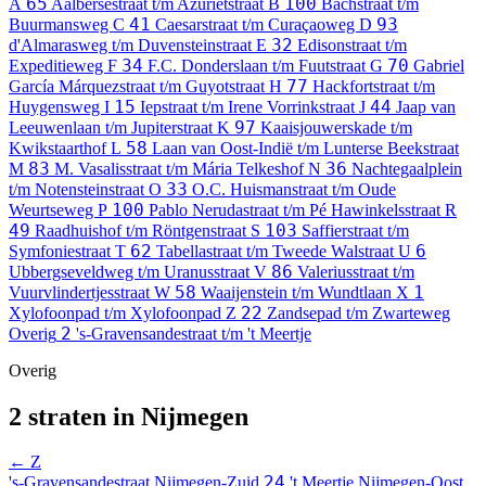
65
100
A
Aalbersestraat t/m Azurietstraat
B
Bachstraat t/m
41
93
Buurmansweg
C
Caesarstraat t/m Curaçaoweg
D
32
d'Almarasweg t/m Duvensteinstraat
E
Edisonstraat t/m
34
70
Expeditieweg
F
F.C. Donderslaan t/m Fuutstraat
G
Gabriel
77
García Márquezstraat t/m Guyotstraat
H
Hackfortstraat t/m
15
44
Huygensweg
I
Iepstraat t/m Irene Vorrinkstraat
J
Jaap van
97
Leeuwenlaan t/m Jupiterstraat
K
Kaaisjouwerskade t/m
58
Kwikstaarthof
L
Laan van Oost-Indië t/m Lunterse Beekstraat
83
36
M
M. Vasalisstraat t/m Mária Telkeshof
N
Nachtegaalplein
33
t/m Notensteinstraat
O
O.C. Huismanstraat t/m Oude
100
Weurtseweg
P
Pablo Nerudastraat t/m Pé Hawinkelsstraat
R
49
103
Raadhuishof t/m Röntgenstraat
S
Saffierstraat t/m
62
6
Symfoniestraat
T
Tabellastraat t/m Tweede Walstraat
U
86
Ubbergseveldweg t/m Uranusstraat
V
Valeriusstraat t/m
58
1
Vuurvlindertjesstraat
W
Waaijenstein t/m Wundtlaan
X
22
Xylofoonpad t/m Xylofoonpad
Z
Zandsepad t/m Zwarteweg
2
Overig
's-Gravensandestraat t/m 't Meertje
Overig
2 straten in Nijmegen
← Z
24
's-Gravensandestraat
Nijmegen-Zuid
't Meertje
Nijmegen-Oost