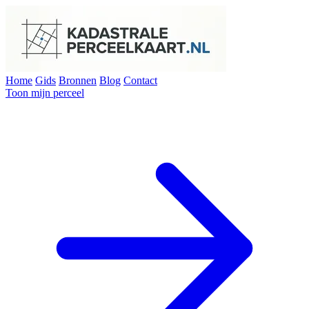
Home
Gids
Bronnen
Blog
Contact
Toon mijn perceel