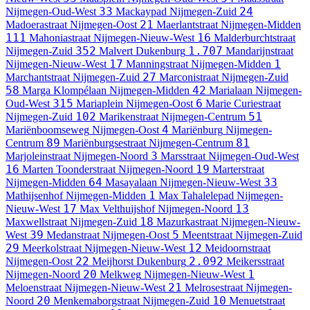
33
24
Nijmegen-Oud-West
Mackaypad
Nijmegen-Zuid
21
Madoerastraat
Nijmegen-Oost
Maerlantstraat
Nijmegen-Midden
111
16
Mahoniastraat
Nijmegen-Nieuw-West
Malderburchtstraat
352
1.707
Nijmegen-Zuid
Malvert
Dukenburg
Mandarijnstraat
17
1
Nijmegen-Nieuw-West
Manningstraat
Nijmegen-Midden
27
Marchantstraat
Nijmegen-Zuid
Marconistraat
Nijmegen-Zuid
58
42
Marga Klompélaan
Nijmegen-Midden
Marialaan
Nijmegen-
315
6
Oud-West
Mariaplein
Nijmegen-Oost
Marie Curiestraat
102
51
Nijmegen-Zuid
Marikenstraat
Nijmegen-Centrum
4
Mariënboomseweg
Nijmegen-Oost
Mariënburg
Nijmegen-
89
81
Centrum
Mariënburgsestraat
Nijmegen-Centrum
3
Marjoleinstraat
Nijmegen-Noord
Marsstraat
Nijmegen-Oud-West
16
19
Marten Toonderstraat
Nijmegen-Noord
Marterstraat
64
33
Nijmegen-Midden
Masayalaan
Nijmegen-Nieuw-West
1
Mathijsenhof
Nijmegen-Midden
Max Tahalelepad
Nijmegen-
17
13
Nieuw-West
Max Velthuijshof
Nijmegen-Noord
18
Maxwellstraat
Nijmegen-Zuid
Mazurkastraat
Nijmegen-Nieuw-
39
5
West
Medanstraat
Nijmegen-Oost
Meentstraat
Nijmegen-Zuid
29
12
Meerkolstraat
Nijmegen-Nieuw-West
Meidoornstraat
22
2.092
Nijmegen-Oost
Meijhorst
Dukenburg
Meikersstraat
20
1
Nijmegen-Noord
Melkweg
Nijmegen-Nieuw-West
21
Meloenstraat
Nijmegen-Nieuw-West
Melrosestraat
Nijmegen-
20
10
Noord
Menkemaborgstraat
Nijmegen-Zuid
Menuetstraat