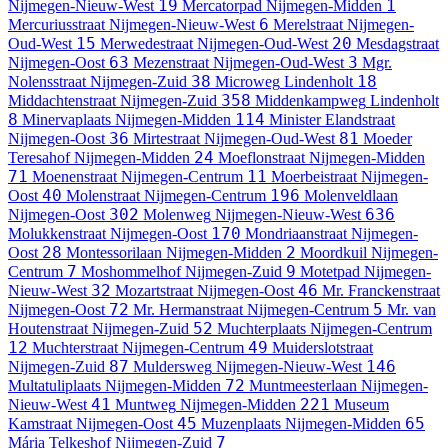
19
1
Nijmegen-Nieuw-West
Mercatorpad
Nijmegen-Midden
6
Mercuriusstraat
Nijmegen-Nieuw-West
Merelstraat
Nijmegen-
15
20
Oud-West
Merwedestraat
Nijmegen-Oud-West
Mesdagstraat
63
3
Nijmegen-Oost
Mezenstraat
Nijmegen-Oud-West
Mgr.
38
18
Nolensstraat
Nijmegen-Zuid
Microweg
Lindenholt
358
Middachtenstraat
Nijmegen-Zuid
Middenkampweg
Lindenholt
8
114
Minervaplaats
Nijmegen-Midden
Minister Elandstraat
36
81
Nijmegen-Oost
Mirtestraat
Nijmegen-Oud-West
Moeder
24
Teresahof
Nijmegen-Midden
Moeflonstraat
Nijmegen-Midden
71
11
Moenenstraat
Nijmegen-Centrum
Moerbeistraat
Nijmegen-
40
196
Oost
Molenstraat
Nijmegen-Centrum
Molenveldlaan
302
636
Nijmegen-Oost
Molenweg
Nijmegen-Nieuw-West
170
Molukkenstraat
Nijmegen-Oost
Mondriaanstraat
Nijmegen-
28
2
Oost
Montessorilaan
Nijmegen-Midden
Moordkuil
Nijmegen-
7
9
Centrum
Moshommelhof
Nijmegen-Zuid
Motetpad
Nijmegen-
32
46
Nieuw-West
Mozartstraat
Nijmegen-Oost
Mr. Franckenstraat
72
5
Nijmegen-Oost
Mr. Hermanstraat
Nijmegen-Centrum
Mr. van
52
Houtenstraat
Nijmegen-Zuid
Muchterplaats
Nijmegen-Centrum
12
49
Muchterstraat
Nijmegen-Centrum
Muiderslotstraat
87
146
Nijmegen-Zuid
Muldersweg
Nijmegen-Nieuw-West
72
Multatuliplaats
Nijmegen-Midden
Muntmeesterlaan
Nijmegen-
41
221
Nieuw-West
Muntweg
Nijmegen-Midden
Museum
45
65
Kamstraat
Nijmegen-Oost
Muzenplaats
Nijmegen-Midden
7
Mária Telkeshof
Nijmegen-Zuid