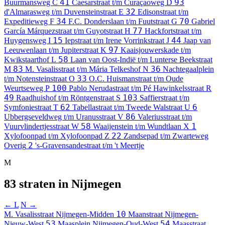
41
93
Buurmansweg
C
Caesarstraat t/m Curaçaoweg
D
32
d'Almarasweg t/m Duvensteinstraat
E
Edisonstraat t/m
34
70
Expeditieweg
F
F.C. Donderslaan t/m Fuutstraat
G
Gabriel
77
García Márquezstraat t/m Guyotstraat
H
Hackfortstraat t/m
15
44
Huygensweg
I
Iepstraat t/m Irene Vorrinkstraat
J
Jaap van
97
Leeuwenlaan t/m Jupiterstraat
K
Kaaisjouwerskade t/m
58
Kwikstaarthof
L
Laan van Oost-Indië t/m Lunterse Beekstraat
83
36
M
M. Vasalisstraat t/m Mária Telkeshof
N
Nachtegaalplein
33
t/m Notensteinstraat
O
O.C. Huismanstraat t/m Oude
100
Weurtseweg
P
Pablo Nerudastraat t/m Pé Hawinkelsstraat
R
49
103
Raadhuishof t/m Röntgenstraat
S
Saffierstraat t/m
62
6
Symfoniestraat
T
Tabellastraat t/m Tweede Walstraat
U
86
Ubbergseveldweg t/m Uranusstraat
V
Valeriusstraat t/m
58
1
Vuurvlindertjesstraat
W
Waaijenstein t/m Wundtlaan
X
22
Xylofoonpad t/m Xylofoonpad
Z
Zandsepad t/m Zwarteweg
2
Overig
's-Gravensandestraat t/m 't Meertje
M
83 straten in Nijmegen
← L
N →
10
M. Vasalisstraat
Nijmegen-Midden
Maanstraat
Nijmegen-
53
54
Nieuw-West
Maasplein
Nijmegen-Oud-West
Maasstraat