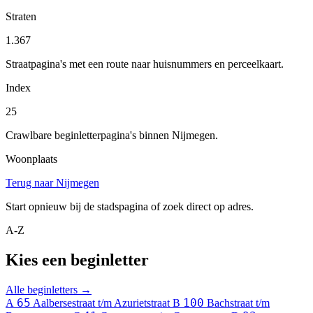
Straten
1.367
Straatpagina's met een route naar huisnummers en perceelkaart.
Index
25
Crawlbare beginletterpagina's binnen Nijmegen.
Woonplaats
Terug naar Nijmegen
Start opnieuw bij de stadspagina of zoek direct op adres.
A-Z
Kies een beginletter
Alle beginletters →
65
100
A
Aalbersestraat t/m Azurietstraat
B
Bachstraat t/m