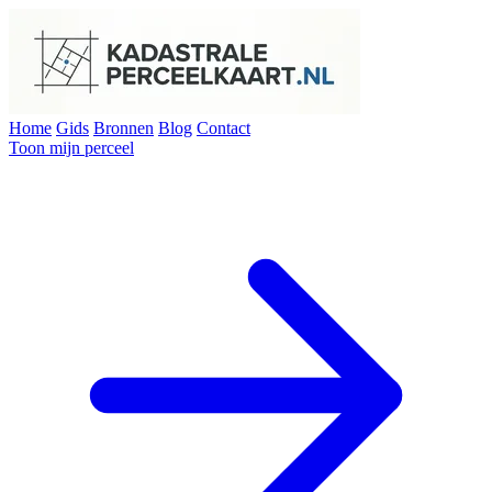
Home
Gids
Bronnen
Blog
Contact
Toon mijn perceel