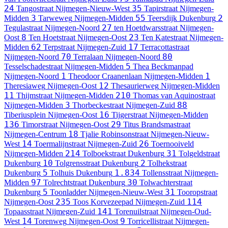
24
35
Tangostraat
Nijmegen-Nieuw-West
Tapirstraat
Nijmegen-
3
55
2
Midden
Tarweweg
Nijmegen-Midden
Teersdijk
Dukenburg
27
Tegulastraat
Nijmegen-Noord
ten Hoetdwarsstraat
Nijmegen-
8
23
Oost
Ten Hoetstraat
Nijmegen-Oost
Ten Katestraat
Nijmegen-
62
17
Midden
Terpstraat
Nijmegen-Zuid
Terracottastraat
70
80
Nijmegen-Noord
Terralaan
Nijmegen-Noord
5
Tesselschadestraat
Nijmegen-Midden
Thea Beckmanpad
1
1
Nijmegen-Noord
Theodoor Craanenlaan
Nijmegen-Midden
12
Theresiaweg
Nijmegen-Oost
Thesaurierweg
Nijmegen-Midden
11
210
Thijmstraat
Nijmegen-Midden
Thomas van Aquinostraat
3
88
Nijmegen-Midden
Thorbeckestraat
Nijmegen-Zuid
16
Tiberiusplein
Nijmegen-Oost
Tijgerstraat
Nijmegen-Midden
136
29
Timorstraat
Nijmegen-Oost
Titus Brandsmastraat
18
Nijmegen-Centrum
Tjalie Robinsonstraat
Nijmegen-Nieuw-
14
26
West
Toermalijnstraat
Nijmegen-Zuid
Toernooiveld
214
31
Nijmegen-Midden
Tolboekstraat
Dukenburg
Tolgeldstraat
10
2
Dukenburg
Tolgrensstraat
Dukenburg
Tolhekstraat
5
1.834
Dukenburg
Tolhuis
Dukenburg
Tollensstraat
Nijmegen-
97
30
Midden
Tolrechtstraat
Dukenburg
Tolwachterstraat
5
31
Dukenburg
Toonladder
Nijmegen-Nieuw-West
Tooropstraat
235
114
Nijmegen-Oost
Toos Korvezeepad
Nijmegen-Zuid
141
Topaasstraat
Nijmegen-Zuid
Torenuilstraat
Nijmegen-Oud-
14
9
West
Torenweg
Nijmegen-Oost
Torricellistraat
Nijmegen-