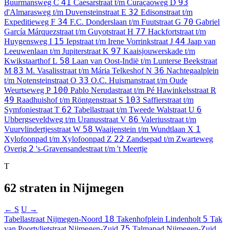
41
93
Buurmansweg
C
Caesarstraat t/m Curaçaoweg
D
32
d'Almarasweg t/m Duvensteinstraat
E
Edisonstraat t/m
34
70
Expeditieweg
F
F.C. Donderslaan t/m Fuutstraat
G
Gabriel
77
García Márquezstraat t/m Guyotstraat
H
Hackfortstraat t/m
15
44
Huygensweg
I
Iepstraat t/m Irene Vorrinkstraat
J
Jaap van
97
Leeuwenlaan t/m Jupiterstraat
K
Kaaisjouwerskade t/m
58
Kwikstaarthof
L
Laan van Oost-Indië t/m Lunterse Beekstraat
83
36
M
M. Vasalisstraat t/m Mária Telkeshof
N
Nachtegaalplein
33
t/m Notensteinstraat
O
O.C. Huismanstraat t/m Oude
100
Weurtseweg
P
Pablo Nerudastraat t/m Pé Hawinkelsstraat
R
49
103
Raadhuishof t/m Röntgenstraat
S
Saffierstraat t/m
62
6
Symfoniestraat
T
Tabellastraat t/m Tweede Walstraat
U
86
Ubbergseveldweg t/m Uranusstraat
V
Valeriusstraat t/m
58
1
Vuurvlindertjesstraat
W
Waaijenstein t/m Wundtlaan
X
22
Xylofoonpad t/m Xylofoonpad
Z
Zandsepad t/m Zwarteweg
2
Overig
's-Gravensandestraat t/m 't Meertje
T
62 straten in Nijmegen
← S
U →
18
5
Tabellastraat
Nijmegen-Noord
Takenhofplein
Lindenholt
Tak
75
van Poortvlietstraat
Nijmegen-Zuid
Talmapad
Nijmegen-Zuid