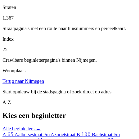
Straten
1.367
Straatpagina's met een route naar huisnummers en perceelkaart.
Index
25
Crawlbare beginletterpagina's binnen Nijmegen.
Woonplaats
Terug naar Nijmegen
Start opnieuw bij de stadspagina of zoek direct op adres.
A-Z
Kies een beginletter
Alle beginletters →
65
100
A
Aalbersestraat t/m Azurietstraat
B
Bachstraat t/m