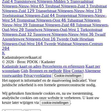
4
5
Zuid
Transistorweg
Nijmegen-Midden
Transvaalstraat
65
3
Nijmegen-Nieuw-West
Treubpad
Nijmegen-Zuid
Treubstraat
129
170
Nijmegen-Zuid
Triangelstraat
Nijmegen-Nieuw-West
44
Troelstrastraat
Nijmegen-Zuid
Trompetstraat
Nijmegen-Nieuw-
54
46
West
Trompstraat
Nijmegen-Oost
Tubastraat
Nijmegen-
39
48
Nieuw-West
Tuinstraat
Nijmegen-Zuid
Tulpstraat
Nijmegen-
20
1
Oud-West
Tunnelweg
Nijmegen-Oud-West
Turkooisstraat
32
36
Nijmegen-Zuid
Tussenweg
Nijmegen-Nieuw-West
Twaalf
16
Apostelenweg
Nijmegen-Oost
Tweede Oude Heselaan
164
Nijmegen-Oud-West
Tweede Walstraat
Nijmegen-Centrum
204
K
Kadastraleperceelkaart.nl
© 2026 · Bron: PDOK / Kadaster
Kadastrale kaart op adres
Perceelgrens en erfgrenzen
Kaart per
woonplaats
Gids
Bronnen en methode
Blog
Contact
Algemene
voorwaarden
Privacyverklaring
Cookie-instellingen
Het rapport is informatief en de maatvoering indicatief. Voor
juridische zekerheid is een formele grensreconstructie nodig.
Wij gebruiken functionele cookies en, na uw toestemming,
analytische cookies om onze website te verbeteren. U kunt uw
keuze later wijzigen via
.
cookie-instellingen