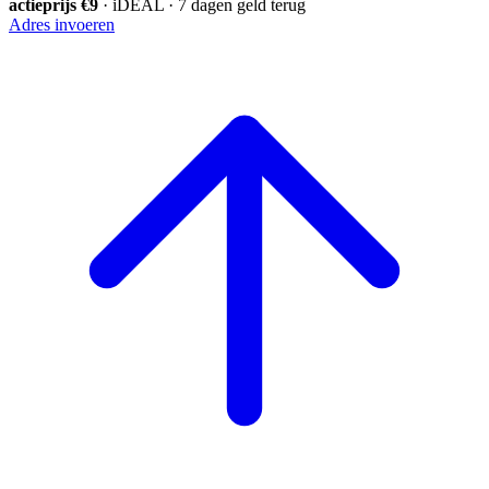
actieprijs €9
· iDEAL · 7 dagen geld terug
Adres invoeren