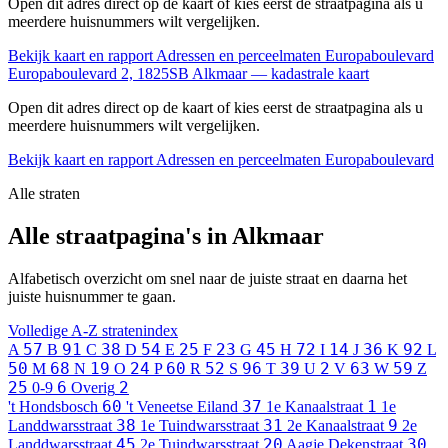
Open dit adres direct op de kaart of kies eerst de straatpagina als u
meerdere huisnummers wilt vergelijken.
Bekijk kaart en rapport
Adressen en perceelmaten Europaboulevard
Europaboulevard 2, 1825SB Alkmaar — kadastrale kaart
Open dit adres direct op de kaart of kies eerst de straatpagina als u
meerdere huisnummers wilt vergelijken.
Bekijk kaart en rapport
Adressen en perceelmaten Europaboulevard
Alle straten
Alle straatpagina's in Alkmaar
Alfabetisch overzicht om snel naar de juiste straat en daarna het
juiste huisnummer te gaan.
Volledige A-Z stratenindex
57
91
38
54
25
23
45
72
14
36
92
A
B
C
D
E
F
G
H
I
J
K
L
50
68
19
24
60
52
96
39
2
63
59
M
N
O
P
R
S
T
U
V
W
Z
25
6
2
0-9
Overig
60
37
1
't Hondsbosch
't Veneetse Eiland
1e Kanaalstraat
1e
38
31
9
Landdwarsstraat
1e Tuindwarsstraat
2e Kanaalstraat
2e
45
20
30
Landdwarsstraat
2e Tuindwarsstraat
Aagje Dekenstraat