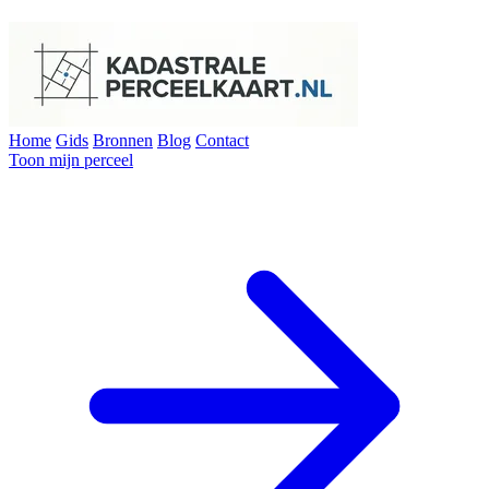
Home
Gids
Bronnen
Blog
Contact
Toon mijn perceel