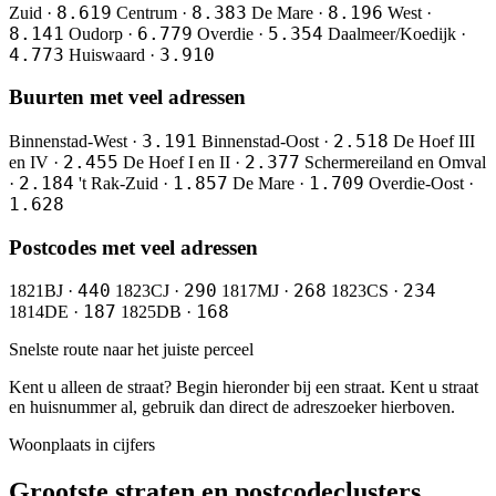
8.619
8.383
8.196
Zuid ·
Centrum ·
De Mare ·
West ·
8.141
6.779
5.354
Oudorp ·
Overdie ·
Daalmeer/Koedijk ·
4.773
3.910
Huiswaard ·
Buurten met veel adressen
3.191
2.518
Binnenstad-West ·
Binnenstad-Oost ·
De Hoef III
2.455
2.377
en IV ·
De Hoef I en II ·
Schermereiland en Omval
2.184
1.857
1.709
·
't Rak-Zuid ·
De Mare ·
Overdie-Oost ·
1.628
Postcodes met veel adressen
440
290
268
234
1821BJ ·
1823CJ ·
1817MJ ·
1823CS ·
187
168
1814DE ·
1825DB ·
Snelste route naar het juiste perceel
Kent u alleen de straat? Begin hieronder bij een straat. Kent u straat
en huisnummer al, gebruik dan direct de adreszoeker hierboven.
Woonplaats in cijfers
Grootste straten en postcodeclusters