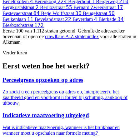
4
224
1
210
Beneluxplein
Berenkoog
Bergerhout
Bergerweg
2
55
17
Bergkristalstraat
Berliozstraat
Bernard Zweersstraat
84
30
50
Bestevaerstraat
Betje Wolffstraat
Beugelstraat
11
22
4
34
Beukenlaan
Bevelandstraat
Beverdam
Bierkade
172
Biesboschstraat
Eerste 100 van 1.112 straten getoond. Gebruik de adreszoeker
bovenaan of open de
crawlbare A-Z stratenindex
voor alle straten in
Alkmaar.
Verder lezen
Eerst weten hoe het werkt?
Perceelgrens opzoeken op adres
Zo zoekt u een perceelgrens op adres op, interpreteert u het
kaartbeeld goed en voorkomt u fouten bij schutting, aankoop of
uitbouw.
Indicatieve maatvoering uitgelegd
Wat is indicatieve maatvoering, wanneer is het bruikbaar en
wanneer moet u opschalen naar formele meting?