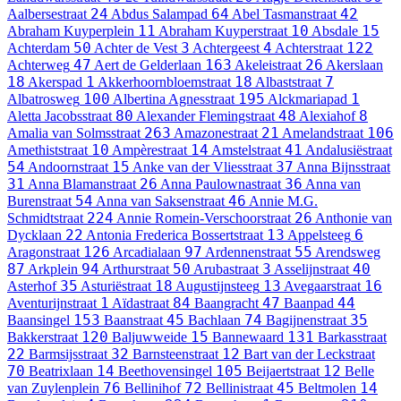
24
64
42
Aalbersestraat
Abdus Salampad
Abel Tasmanstraat
11
10
15
Abraham Kuyperplein
Abraham Kuyperstraat
Absdale
50
3
4
122
Achterdam
Achter de Vest
Achtergeest
Achterstraat
47
163
26
Achterweg
Aert de Gelderlaan
Akeleistraat
Akerslaan
18
1
18
7
Akerspad
Akkerhoornbloemstraat
Albaststraat
100
195
1
Albatrosweg
Albertina Agnesstraat
Alckmariapad
80
48
8
Aletta Jacobsstraat
Alexander Flemingstraat
Alexiahof
263
21
106
Amalia van Solmsstraat
Amazonestraat
Amelandstraat
10
14
41
Amethiststraat
Ampèrestraat
Amstelstraat
Andalusiëstraat
54
15
37
Andoornstraat
Anke van der Vliesstraat
Anna Bijnsstraat
31
26
36
Anna Blamanstraat
Anna Paulownastraat
Anna van
54
46
Burenstraat
Anna van Saksenstraat
Annie M.G.
224
26
Schmidtstraat
Annie Romein-Verschoorstraat
Anthonie van
22
13
6
Dycklaan
Antonia Frederica Bossertstraat
Appelsteeg
126
97
55
Aragonstraat
Arcadialaan
Ardennenstraat
Arendsweg
87
94
50
3
40
Arkplein
Arthurstraat
Arubastraat
Asselijnstraat
35
18
13
16
Asterhof
Asturiëstraat
Augustijnsteeg
Avegaarstraat
1
84
47
44
Aventurijnstraat
Aïdastraat
Baangracht
Baanpad
153
45
74
35
Baansingel
Baanstraat
Bachlaan
Bagijnenstraat
120
15
131
Bakkerstraat
Baljuwweide
Bannewaard
Barkasstraat
22
32
12
Barmsijsstraat
Barnsteenstraat
Bart van der Leckstraat
70
14
105
12
Beatrixlaan
Beethovensingel
Beijaertstraat
Belle
76
72
45
14
van Zuylenplein
Bellinihof
Bellinistraat
Beltmolen