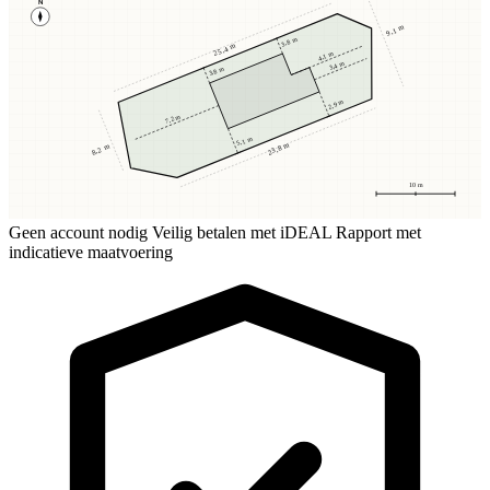
N
9,1 m
3,8 m
25,4 m
4,1 m
3,4 m
3,8 m
2,9 m
7,2 m
5,1 m
23,8 m
8,2 m
10 m
Geen account nodig
Veilig betalen met iDEAL
Rapport met
indicatieve maatvoering