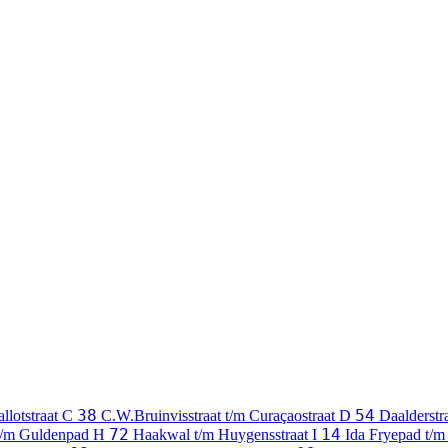
38
54
llotstraat
C
C.W.Bruinvisstraat t/m Curaçaostraat
D
Daalderstr
72
14
 t/m Guldenpad
H
Haakwal t/m Huygensstraat
I
Ida Fryepad t/m