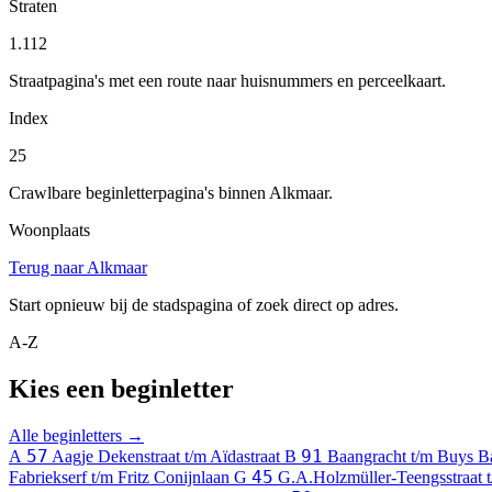
Straten
1.112
Straatpagina's met een route naar huisnummers en perceelkaart.
Index
25
Crawlbare beginletterpagina's binnen Alkmaar.
Woonplaats
Terug naar Alkmaar
Start opnieuw bij de stadspagina of zoek direct op adres.
A-Z
Kies een beginletter
Alle beginletters →
57
91
A
Aagje Dekenstraat t/m Aïdastraat
B
Baangracht t/m Buys Ba
45
Fabriekserf t/m Fritz Conijnlaan
G
G.A.Holzmüller-Teengsstraat