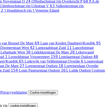
24
60
/m Nuyenstraat
O
Offenbachstraat t/m Overkrocht
P
P.A.de
63
Uitenboschstraat t/m Urkstraat
V
Valkenierstraat t/m
2
't Hondsbosch t/m 't Veneetse Eiland
69
95
 van Brussel
De Mare
Laan van Keulen
Daalmeer/Koedijk
42
11
 Doomerstraat
West
Lamoraalstraat
Zuid
Lancelotstraat
30
28
Leharkade
West
Leidekkerstraat
De Mare
Lekerwaard
1
159
40
uid
Leopoldstraat
Vroonermeer
Lepelaarstraat
Oudorp
65
6
eer/Koedijk
Lodewijk van Velthemstraat
Overdie
Loggerstraat
27
18
aat
De Mare
Lorentzstraat
Oudorp
Lorreinenlaan
Overdie
154
161
at
Zuid
Louis Pasteurstraat
Oudorp
Luttik Oudorp
Centrum
Privacyverklaring
Cookie-instellingen
en via
.
cookie-instellingen