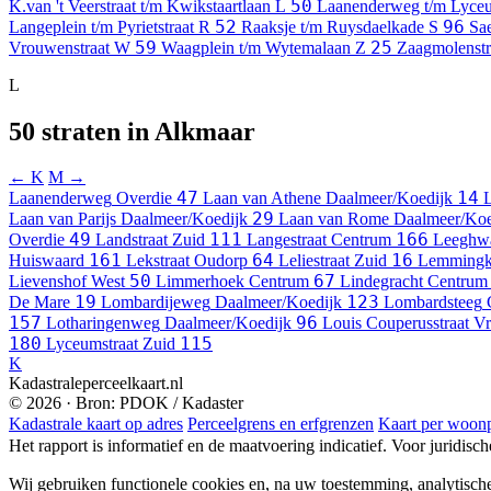
50
K.van 't Veerstraat t/m Kwikstaartlaan
L
Laanenderweg t/m Lyce
52
96
Langeplein t/m Pyrietstraat
R
Raaksje t/m Ruysdaelkade
S
Sa
59
25
Vrouwenstraat
W
Waagplein t/m Wytemalaan
Z
Zaagmolenstr
L
50 straten in Alkmaar
← K
M →
47
14
Laanenderweg
Overdie
Laan van Athene
Daalmeer/Koedijk
29
Laan van Parijs
Daalmeer/Koedijk
Laan van Rome
Daalmeer/Koe
49
111
166
Overdie
Landstraat
Zuid
Langestraat
Centrum
Leeghwa
161
64
16
Huiswaard
Lekstraat
Oudorp
Leliestraat
Zuid
Lemming
50
67
Lievenshof
West
Limmerhoek
Centrum
Lindegracht
Centrum
19
123
De Mare
Lombardijeweg
Daalmeer/Koedijk
Lombardsteeg
157
96
Lotharingenweg
Daalmeer/Koedijk
Louis Couperusstraat
Vr
180
115
Lyceumstraat
Zuid
K
Kadastraleperceelkaart.nl
© 2026 · Bron: PDOK / Kadaster
Kadastrale kaart op adres
Perceelgrens en erfgrenzen
Kaart per woonp
Het rapport is informatief en de maatvoering indicatief. Voor juridisc
Wij gebruiken functionele cookies en, na uw toestemming, analytisch