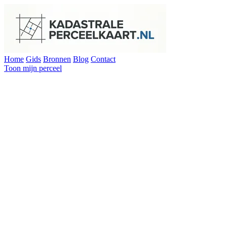
Home
Gids
Bronnen
Blog
Contact
Toon mijn perceel