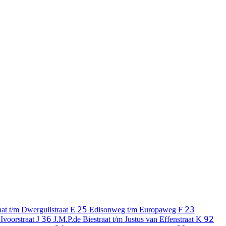
25
23
aat t/m Dwerguilstraat
E
Edisonweg t/m Europaweg
F
36
92
 Ivoorstraat
J
J.M.P.de Biestraat t/m Justus van Effenstraat
K