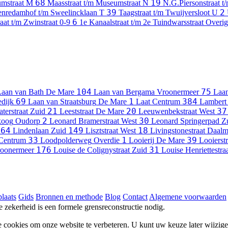
68
19
umstraat
M
Maasstraat t/m Museumstraat
N
N.G.Piersonstraat t
39
2
enredamhof t/m Sweelincklaan
T
Taagstraat t/m Twuijversloot
U
6
aat t/m Zwinstraat
0-9
1e Kanaalstraat t/m 2e Tuindwarsstraat
Overig
104
75
Laan van Bath
De Mare
Laan van Bergama
Vroonermeer
Laan
69
1
384
dijk
Laan van Straatsburg
De Mare
Laat
Centrum
Lambert
21
20
37
terstraat
Zuid
Leeststraat
De Mare
Leeuwenbekstraat
West
2
30
koog
Oudorp
Leonard Bramerstraat
West
Leonard Springerpad
Z
64
149
18
Lindenlaan
Zuid
Lisztstraat
West
Livingstonestraat
Daalm
33
1
39
Centrum
Loodpolderweg
Overdie
Looierij
De Mare
Looierstr
176
31
oonermeer
Louise de Colignystraat
Zuid
Louise Henriettestra
laats
Gids
Bronnen en methode
Blog
Contact
Algemene voorwaarden
he zekerheid is een formele grensreconstructie nodig.
e cookies om onze website te verbeteren. U kunt uw keuze later wijzig