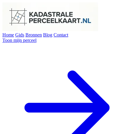
Home
Gids
Bronnen
Blog
Contact
Toon mijn perceel