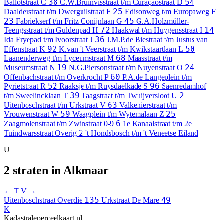
38
54
Ballotstraat
C
C.W.Bruinvisstraat t/m Curaçaostraat
D
25
Daalderstraat t/m Dwerguilstraat
E
Edisonweg t/m Europaweg
F
23
45
Fabriekserf t/m Fritz Conijnlaan
G
G.A.Holzmüller-
72
14
Teengsstraat t/m Guldenpad
H
Haakwal t/m Huygensstraat
I
36
Ida Fryepad t/m Ivoorstraat
J
J.M.P.de Biestraat t/m Justus van
92
50
Effenstraat
K
K.van 't Veerstraat t/m Kwikstaartlaan
L
68
Laanenderweg t/m Lyceumstraat
M
Maasstraat t/m
19
24
Museumstraat
N
N.G.Piersonstraat t/m Nuyenstraat
O
60
Offenbachstraat t/m Overkrocht
P
P.A.de Langeplein t/m
52
96
Pyrietstraat
R
Raaksje t/m Ruysdaelkade
S
Saenredamhof
39
2
t/m Sweelincklaan
T
Taagstraat t/m Twuijversloot
U
63
Uitenboschstraat t/m Urkstraat
V
Valkenierstraat t/m
59
25
Vrouwenstraat
W
Waagplein t/m Wytemalaan
Z
6
Zaagmolenstraat t/m Zwinstraat
0-9
1e Kanaalstraat t/m 2e
2
Tuindwarsstraat
Overig
't Hondsbosch t/m 't Veneetse Eiland
U
2 straten in Alkmaar
← T
V →
135
49
Uitenboschstraat
Overdie
Urkstraat
De Mare
K
Kadastraleperceelkaart.nl