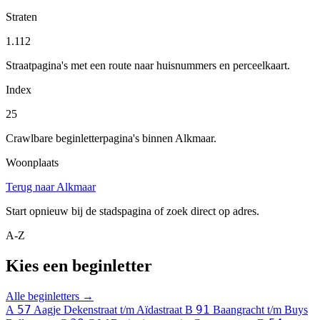
Straten
1.112
Straatpagina's met een route naar huisnummers en perceelkaart.
Index
25
Crawlbare beginletterpagina's binnen Alkmaar.
Woonplaats
Terug naar Alkmaar
Start opnieuw bij de stadspagina of zoek direct op adres.
A-Z
Kies een beginletter
Alle beginletters →
57
91
A
Aagje Dekenstraat t/m Aïdastraat
B
Baangracht t/m Buys