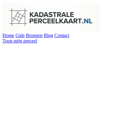
Home
Gids
Bronnen
Blog
Contact
Toon mijn perceel