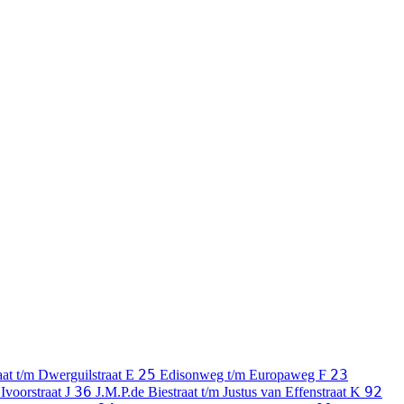
25
23
aat t/m Dwerguilstraat
E
Edisonweg t/m Europaweg
F
36
92
 Ivoorstraat
J
J.M.P.de Biestraat t/m Justus van Effenstraat
K