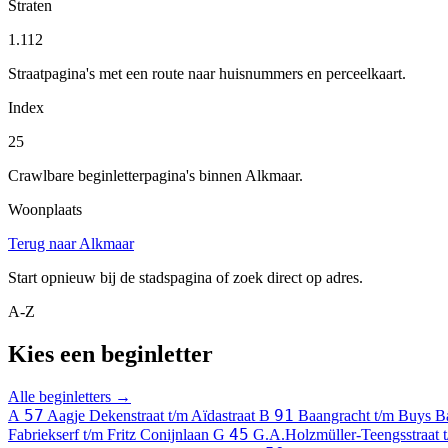
Straten
1.112
Straatpagina's met een route naar huisnummers en perceelkaart.
Index
25
Crawlbare beginletterpagina's binnen Alkmaar.
Woonplaats
Terug naar Alkmaar
Start opnieuw bij de stadspagina of zoek direct op adres.
A-Z
Kies een beginletter
Alle beginletters →
57
91
A
Aagje Dekenstraat t/m Aïdastraat
B
Baangracht t/m Buys Ba
45
Fabriekserf t/m Fritz Conijnlaan
G
G.A.Holzmüller-Teengsstraat