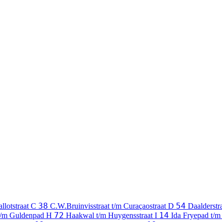
38
54
llotstraat
C
C.W.Bruinvisstraat t/m Curaçaostraat
D
Daalderstr
72
14
 t/m Guldenpad
H
Haakwal t/m Huygensstraat
I
Ida Fryepad t/m