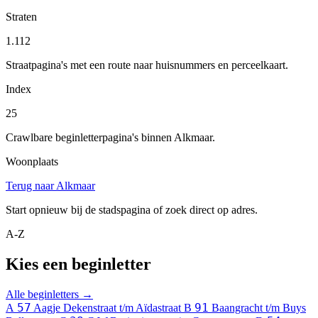
Straten
1.112
Straatpagina's met een route naar huisnummers en perceelkaart.
Index
25
Crawlbare beginletterpagina's binnen Alkmaar.
Woonplaats
Terug naar Alkmaar
Start opnieuw bij de stadspagina of zoek direct op adres.
A-Z
Kies een beginletter
Alle beginletters →
57
91
A
Aagje Dekenstraat t/m Aïdastraat
B
Baangracht t/m Buys