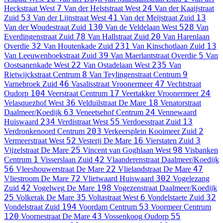
7
24
Heckstraat
West
Van der Helststraat
West
Van der Kaaijstraat
53
41
13
Zuid
Van der Lijnstraat
West
Van der Meijstraat
Zuid
130
528
Van der Woudestraat
Zuid
Van de Veldelaan
West
Van
78
20
Everdingenstraat
Zuid
Van Hallstraat
Zuid
Van Harenlaan
32
231
13
Overdie
Van Houtenkade
Zuid
Van Kinschotlaan
Zuid
39
5
Van Leeuwenhoekstraat
Zuid
Van Maerlantstraat
Overdie
Van
22
235
Oostsanenkade
West
Van Ostadelaan
West
Van
8
9
Rietwijckstraat
Centrum
Van Teylingenstraat
Centrum
46
47
Varnebroek
Zuid
Vasalisstraat
Vroonermeer
Vechtstraat
104
17
24
Oudorp
Veerstraat
Centrum
Veertakker
Vroonermeer
36
18
Velasquezhof
West
Velduilstraat
De Mare
Venatorstraat
63
24
Daalmeer/Koedijk
Veneetsehof
Centrum
Vennewaard
234
55
13
Huiswaard
Verdistraat
West
Verdoesstraat
Zuid
203
2
Verdronkenoord
Centrum
Verkeersplein Kooimeer
Zuid
52
16
3
Vermeerstraat
West
Vesterij
De Mare
Vierstaten
Zuid
25
98
Vijzelstraat
De Mare
Vincent van Goghlaan
West
Visbanken
1
42
Centrum
Visserslaan
Zuid
Vlaanderenstraat
Daalmeer/Koedijk
56
22
47
Vleeshouwerstraat
De Mare
Vlielandstraat
De Mare
72
302
Vliestroom
De Mare
Vlietwaard
Huiswaard
Vogelezang
42
198
Zuid
Vogelweg
De Mare
Vogezenstraat
Daalmeer/Koedijk
25
35
6
32
Volkerak
De Mare
Voltastraat
West
Vondelstaete
Zuid
194
53
Vondelstraat
Zuid
Voordam
Centrum
Voormeer
Centrum
120
43
55
Voornestraat
De Mare
Vossenkoog
Oudorp