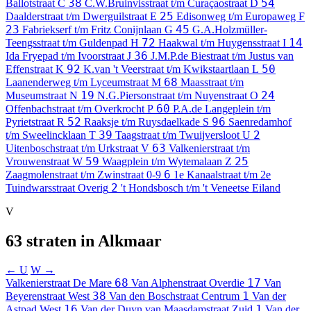
38
54
Ballotstraat
C
C.W.Bruinvisstraat t/m Curaçaostraat
D
25
Daalderstraat t/m Dwerguilstraat
E
Edisonweg t/m Europaweg
F
23
45
Fabriekserf t/m Fritz Conijnlaan
G
G.A.Holzmüller-
72
14
Teengsstraat t/m Guldenpad
H
Haakwal t/m Huygensstraat
I
36
Ida Fryepad t/m Ivoorstraat
J
J.M.P.de Biestraat t/m Justus van
92
50
Effenstraat
K
K.van 't Veerstraat t/m Kwikstaartlaan
L
68
Laanenderweg t/m Lyceumstraat
M
Maasstraat t/m
19
24
Museumstraat
N
N.G.Piersonstraat t/m Nuyenstraat
O
60
Offenbachstraat t/m Overkrocht
P
P.A.de Langeplein t/m
52
96
Pyrietstraat
R
Raaksje t/m Ruysdaelkade
S
Saenredamhof
39
2
t/m Sweelincklaan
T
Taagstraat t/m Twuijversloot
U
63
Uitenboschstraat t/m Urkstraat
V
Valkenierstraat t/m
59
25
Vrouwenstraat
W
Waagplein t/m Wytemalaan
Z
6
Zaagmolenstraat t/m Zwinstraat
0-9
1e Kanaalstraat t/m 2e
2
Tuindwarsstraat
Overig
't Hondsbosch t/m 't Veneetse Eiland
V
63 straten in Alkmaar
← U
W →
68
17
Valkenierstraat
De Mare
Van Alphenstraat
Overdie
Van
38
1
Beyerenstraat
West
Van den Boschstraat
Centrum
Van der
16
1
Astpad
West
Van der Duyn van Maasdamstraat
Zuid
Van der