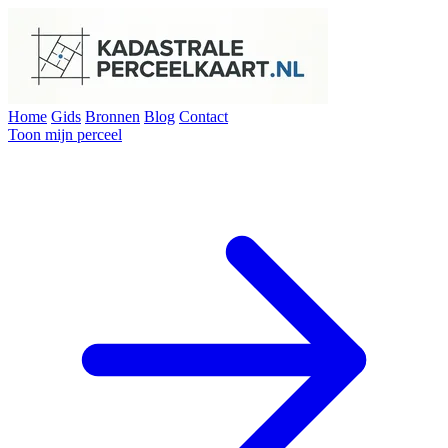
Home
Gids
Bronnen
Blog
Contact
Toon mijn perceel