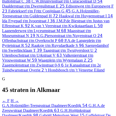
38
54
Ballotstraat
C
C.W.Bruinvisstraat t/m Curaçaostraat
D
25
Daalderstraat t/m Dwerguilstraat
E
Edisonweg t/m Europaweg
F
23
45
Fabriekserf t/m Fritz Conijnlaan
G
G.A.Holzmüller-
72
14
Teengsstraat t/m Guldenpad
H
Haakwal t/m Huygensstraat
I
36
Ida Fryepad t/m Ivoorstraat
J
J.M.P.de Biestraat t/m Justus van
92
50
Effenstraat
K
K.van 't Veerstraat t/m Kwikstaartlaan
L
68
Laanenderweg t/m Lyceumstraat
M
Maasstraat t/m
19
24
Museumstraat
N
N.G.Piersonstraat t/m Nuyenstraat
O
60
Offenbachstraat t/m Overkrocht
P
P.A.de Langeplein t/m
52
96
Pyrietstraat
R
Raaksje t/m Ruysdaelkade
S
Saenredamhof
39
2
t/m Sweelincklaan
T
Taagstraat t/m Twuijversloot
U
63
Uitenboschstraat t/m Urkstraat
V
Valkenierstraat t/m
59
25
Vrouwenstraat
W
Waagplein t/m Wytemalaan
Z
6
Zaagmolenstraat t/m Zwinstraat
0-9
1e Kanaalstraat t/m 2e
2
Tuindwarsstraat
Overig
't Hondsbosch t/m 't Veneetse Eiland
G
45 straten in Alkmaar
← F
H →
54
G.A.Holzmüller-Teengsstraat
Daalmeer/Koedijk
G.H.A.de
63
Zeeuwstraat
Daalmeer/Koedijk
G.H.Hoijtinkstraat
98
15
Daalmeer/Koedijk
Gabriël Metsulaan
West
Gaffelstraat
De