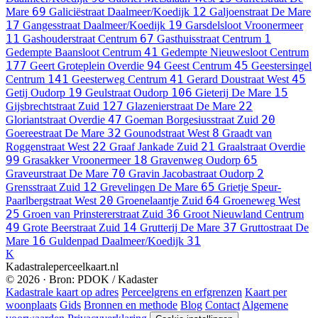
69
12
Mare
Galiciëstraat
Daalmeer/Koedijk
Galjoenstraat
De Mare
17
19
Gangesstraat
Daalmeer/Koedijk
Garsdelsloot
Vroonermeer
11
67
1
Gashouderstraat
Centrum
Gasthuisstraat
Centrum
41
Gedempte Baansloot
Centrum
Gedempte Nieuwesloot
Centrum
177
94
45
Geert Groteplein
Overdie
Geest
Centrum
Geestersingel
141
41
45
Centrum
Geesterweg
Centrum
Gerard Doustraat
West
19
106
15
Getij
Oudorp
Geulstraat
Oudorp
Gieterij
De Mare
127
22
Gijsbrechtstraat
Zuid
Glazenierstraat
De Mare
47
20
Gloriantstraat
Overdie
Goeman Borgesiusstraat
Zuid
32
8
Goereestraat
De Mare
Gounodstraat
West
Graadt van
22
21
Roggenstraat
West
Graaf Jankade
Zuid
Graalstraat
Overdie
99
18
65
Grasakker
Vroonermeer
Gravenweg
Oudorp
70
2
Graveurstraat
De Mare
Gravin Jacobastraat
Oudorp
12
65
Grensstraat
Zuid
Grevelingen
De Mare
Grietje Speur-
20
64
Paarlbergstraat
West
Groenelaantje
Zuid
Groeneweg
West
25
36
Groen van Prinstererstraat
Zuid
Groot Nieuwland
Centrum
49
14
37
Grote Beerstraat
Zuid
Grutterij
De Mare
Gruttostraat
De
16
31
Mare
Guldenpad
Daalmeer/Koedijk
K
Kadastraleperceelkaart.nl
© 2026 · Bron: PDOK / Kadaster
Kadastrale kaart op adres
Perceelgrens en erfgrenzen
Kaart per
woonplaats
Gids
Bronnen en methode
Blog
Contact
Algemene