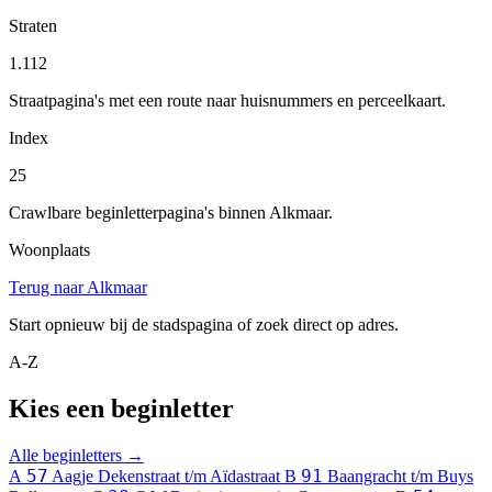
Straten
1.112
Straatpagina's met een route naar huisnummers en perceelkaart.
Index
25
Crawlbare beginletterpagina's binnen Alkmaar.
Woonplaats
Terug naar Alkmaar
Start opnieuw bij de stadspagina of zoek direct op adres.
A-Z
Kies een beginletter
Alle beginletters →
57
91
A
Aagje Dekenstraat t/m Aïdastraat
B
Baangracht t/m Buys