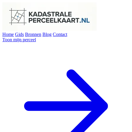
Home
Gids
Bronnen
Blog
Contact
Toon mijn perceel