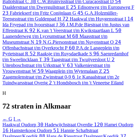
38
54
Ballotstraat
C
C.W.Bruinvisstraat t/m Curaçaostraat
D
25
Daalderstraat t/m Dwerguilstraat
E
Edisonweg t/m Europaweg
F
23
45
Fabriekserf t/m Fritz Conijnlaan
G
G.A.Holzmüller-
72
14
Teengsstraat t/m Guldenpad
H
Haakwal t/m Huygensstraat
I
36
Ida Fryepad t/m Ivoorstraat
J
J.M.P.de Biestraat t/m Justus van
92
50
Effenstraat
K
K.van 't Veerstraat t/m Kwikstaartlaan
L
68
Laanenderweg t/m Lyceumstraat
M
Maasstraat t/m
19
24
Museumstraat
N
N.G.Piersonstraat t/m Nuyenstraat
O
60
Offenbachstraat t/m Overkrocht
P
P.A.de Langeplein t/m
52
96
Pyrietstraat
R
Raaksje t/m Ruysdaelkade
S
Saenredamhof
39
2
t/m Sweelincklaan
T
Taagstraat t/m Twuijversloot
U
63
Uitenboschstraat t/m Urkstraat
V
Valkenierstraat t/m
59
25
Vrouwenstraat
W
Waagplein t/m Wytemalaan
Z
6
Zaagmolenstraat t/m Zwinstraat
0-9
1e Kanaalstraat t/m 2e
2
Tuindwarsstraat
Overig
't Hondsbosch t/m 't Veneetse Eiland
H
72 straten in Alkmaar
← G
I →
30
120
Haakwal
Oudorp
Hadewijchstraat
Overdie
Hamei
Oudorp
16
51
Hamsterkoog
Oudorp
Hannie Schaftstraat
88
37
Daalmeer/Koedijk
Hans de Riesstraat
Daalmeer/Koedijk