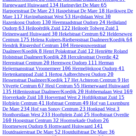
134
65
Hargewaard
Huiswaard
Haringvliet
De Mare
23
18
Harpoenstraat
De Mare
Haspelstraat
De Mare
Havikweg
De
117
53
30
Mare
Havinghastraat
West
Haydnlaan
West
130
24
Hazenkoog
Oudorp
Heemraadstraat
Oudorp
Heiligland
63
122
1
Oudorp
Heilooërdijk
Zuid
Heilooër Tolweg
Zuid
30
62
Heinenwaard
Huiswaard
Hekelstraat
Centrum
Helderseweg
175
64
Centrum
Helena Kuipers-Rietbergstraat
Daalmeer/Koedijk
104
Hendrik Ringershof
Centrum
Henegouwenstraat
8
12
Daalmeer/Koedijk
Henri Polakstraat
Zuid
Henriëtte Roland
28
42
Holststraat
Daalmeer/Koedijk
Herculesstraat
Overdie
20
111
Herenstraat
Centrum
Herenweg
Oudorp
Herman
106
41
Heijermansstraat
Vroonermeer
Hermelijnkoog
Oudorp
1
20
Hertenkamppad
Zuid
Hertog Aalbrechtweg
Oudorp
17
9
Hessenstraat
Daalmeer/Koedijk
Het Achterom
Centrum
Het
67
55
Vijvertje
Centrum
Heul
Centrum
Hiemerwaard
Huiswaard
135
20
169
Hilleniusstraat
Daalmeer/Koedijk
Hobbemalaan
West
18
2
15
Hoeverkade
Zuid
Hoeverpad
West
Hofdijkstraat
Zuid
41
49
Hofplein
Centrum
Hofstraat
Centrum
Hof van Luxemburg
234
23
3
De Mare
Hof van Sonoy
Centrum
Honkpad
West
233
25
Honthorstlaan
West
Hooftplein
Zuid
Hooftstraat
Overdie
160
32
26
Hoogstraat
Centrum
Hoornsekade
Oudorp
6
141
Hoornseweg
Oudorp
Hornwaard
Huiswaard
52
36
Houtdraaierstraat
De Mare
Houtduifstraat
De Mare