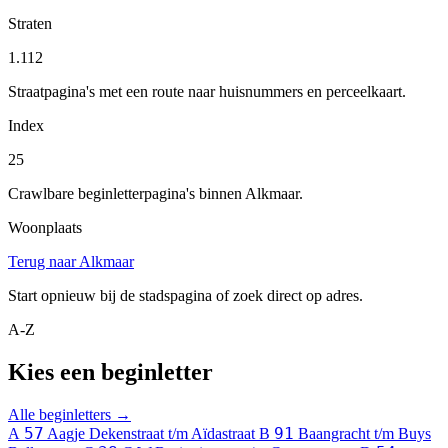
Straten
1.112
Straatpagina's met een route naar huisnummers en perceelkaart.
Index
25
Crawlbare beginletterpagina's binnen Alkmaar.
Woonplaats
Terug naar Alkmaar
Start opnieuw bij de stadspagina of zoek direct op adres.
A-Z
Kies een beginletter
Alle beginletters →
57
91
A
Aagje Dekenstraat t/m Aïdastraat
B
Baangracht t/m Buys