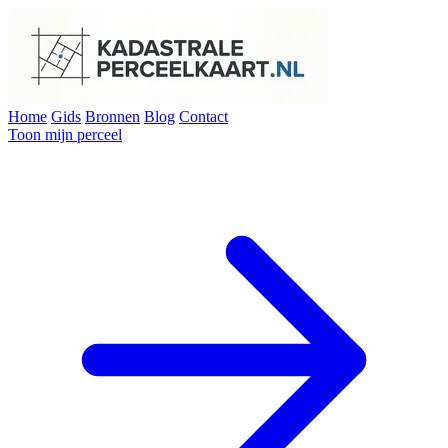
Home
Gids
Bronnen
Blog
Contact
Toon mijn perceel