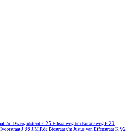
25
23
aat t/m Dwerguilstraat
E
Edisonweg t/m Europaweg
F
36
92
 Ivoorstraat
J
J.M.P.de Biestraat t/m Justus van Effenstraat
K