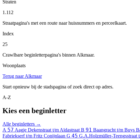
Straten
1.112
Straatpagina's met een route naar huisnummers en perceelkaart.
Index
25
Crawlbare beginletterpagina's binnen Alkmaar.
Woonplaats
Terug naar Alkmaar
Start opnieuw bij de stadspagina of zoek direct op adres.
A-Z
Kies een beginletter
Alle beginletters →
57
91
A
Aagje Dekenstraat t/m Aïdastraat
B
Baangracht t/m Buys Ba
45
Fabriekserf t/m Fritz Conijnlaan
G
G.A.Holzmüller-Teengsstraat