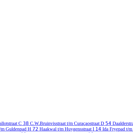
38
54
llotstraat
C
C.W.Bruinvisstraat t/m Curaçaostraat
D
Daalderstr
72
14
 t/m Guldenpad
H
Haakwal t/m Huygensstraat
I
Ida Fryepad t/m