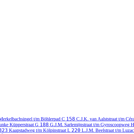
158
Merkelbachsingel t/m Böhlerpad
C
C.J.K. van Aalststraat t/m Cé
188
Funke Küpperstraat
G
G.J.M. Sarlemijnstraat t/m Gyroscoopweg
323
220
Kaapstadweg t/m Kölpinstraat
L
L.J.M. Beelstraat t/m Luzac