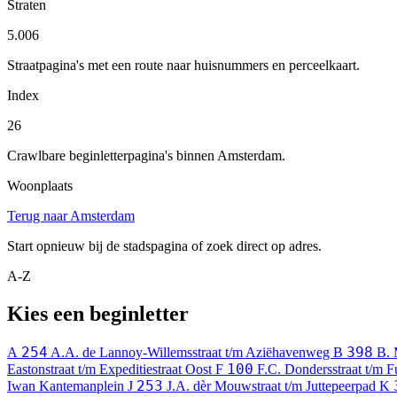
Straten
5.006
Straatpagina's met een route naar huisnummers en perceelkaart.
Index
26
Crawlbare beginletterpagina's binnen Amsterdam.
Woonplaats
Terug naar Amsterdam
Start opnieuw bij de stadspagina of zoek direct op adres.
A-Z
Kies een beginletter
254
398
A
A.A. de Lannoy-Willemsstraat t/m Aziëhavenweg
B
B. 
100
Eastonstraat t/m Expeditiestraat Oost
F
F.C. Dondersstraat t/m 
253
Iwan Kantemanplein
J
J.A. dèr Mouwstraat t/m Juttepeerpad
K