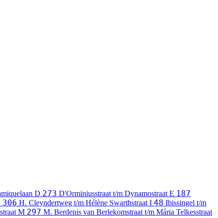
273
187
ramiquelaan
D
D'Orminiusstraat t/m Dynamostraat
E
306
48
H
H. Cleyndertweg t/m Hélène Swarthstraat
I
Ibissingel t/m
297
straat
M
M. Berdenis van Berlekomstraat t/m Mária Telkesstraat