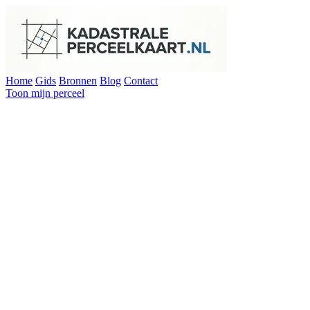
Home
Gids
Bronnen
Blog
Contact
Toon mijn perceel