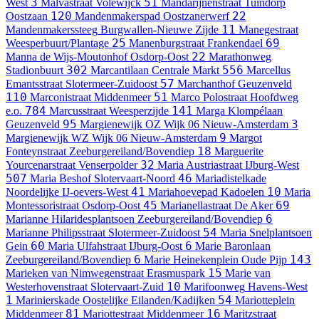
3
51
West
Malvastraat
Volewijck
Mandarijnenstraat
Tuindorp
120
22
Oostzaan
Mandenmakerspad
Oostzanerwerf
11
Mandenmakerssteeg
Burgwallen-Nieuwe Zijde
Manegestraat
25
69
Weesperbuurt/Plantage
Manenburgstraat
Frankendael
22
Manna de Wijs-Moutonhof
Osdorp-Oost
Marathonweg
302
556
Stadionbuurt
Marcantilaan
Centrale Markt
Marcellus
57
Emantsstraat
Slotermeer-Zuidoost
Marchanthof
Geuzenveld
110
51
Marconistraat
Middenmeer
Marco Polostraat
Hoofdweg
784
141
e.o.
Marcusstraat
Weesperzijde
Marga Klompélaan
95
3
Geuzenveld
Margienewijk OZ
Wijk 06 Nieuw-Amsterdam
9
Margienewijk WZ
Wijk 06 Nieuw-Amsterdam
Margot
18
Fonteynstraat
Zeeburgereiland/Bovendiep
Marguerite
32
Yourcenarstraat
Venserpolder
Maria Austriastraat
IJburg-West
507
46
Maria Beshof
Slotervaart-Noord
Mariadistelkade
41
10
Noordelijke IJ-oevers-West
Mariahoevepad
Kadoelen
Maria
45
69
Montessoristraat
Osdorp-Oost
Marianellastraat
De Aker
6
Marianne Hilaridesplantsoen
Zeeburgereiland/Bovendiep
54
Marianne Philipsstraat
Slotermeer-Zuidoost
Maria Snelplantsoen
60
6
Gein
Maria Ulfahstraat
IJburg-Oost
Marie Baronlaan
6
143
Zeeburgereiland/Bovendiep
Marie Heinekenplein
Oude Pijp
15
Marieken van Nimwegenstraat
Erasmuspark
Marie van
10
Westerhovenstraat
Slotervaart-Zuid
Marifoonweg
Havens-West
1
54
Marinierskade
Oostelijke Eilanden/Kadijken
Mariotteplein
81
16
Middenmeer
Mariottestraat
Middenmeer
Maritzstraat