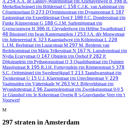
254
398
A
A.A. de Lannoy-Willemsstraat t/m Aziëhavenweg
B
B.
158
Merkelbachsingel t/m Böhlerpad
C
C.J.K. van Aalststraat t/m
273
187
Céramiquelaan
D
D'Orminiusstraat t/m Dynamostraat
E
100
Eastonstraat t/m Expeditiestraat Oost
F
F.C. Dondersstraat t/m
188
Funke Küpperstraat
G
G.J.M. Sarlemijnstraat t/m
306
Gyroscoopweg
H
H. Cleyndertweg t/m Hélène Swarthstraat
I
48
253
Ibissingel t/m Iwan Kantemanplein
J
J.A. dèr Mouwstraat
323
220
t/m Juttepeerpad
K
Kaapstadweg t/m Kölpinstraat
L
297
L.J.M. Beelstraat t/m Luzacstraat
M
M. Berdenis van
167
Berlekomstraat t/m Mária Telkesstraat
N
N. Lansdorpstraat t/m
147
282
Nydia Ecurystraat
O
Obiplein t/m Örehof
P
P.
3
Dijkstraplein t/m Pythagorasstraat
Q
Quashibastraat t/m Quinten
195
378
Massijsstraat
R
R.J.H. Fortuynplein t/m Röntgenstraat
S
213
S.C. Oriëntsingel t/m Swedenrijkpad
T
Taandwarsstraat t/m
15
229
Twiskestraat
U
U.J. Klarenstraat t/m Utrechtsestraat
V
263
Vaalmuiden t/m Vätternkade
W
W.J. Bijleveldstraat t/m
96
5
Wyandottestraat
Z
Zaagmolenstraat t/m Zwenkgrasstraat
0-9
8
1e Glanshof t/m 3e Kekerstraat
Overig
's-Gravelandse Veer t/m 't
Voorwerf
M
297 straten in Amsterdam