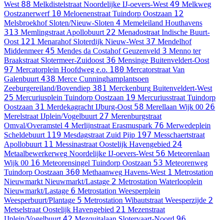
88
49
West
Melkdistelstraat
Noordelijke IJ-oevers-West
Melkweg
10
12
Oostzanerwerf
Meloenenstraat
Tuindorp Oostzaan
4
Melsbroekhof
Sloten/Nieuw-Sloten
Memeleiland
Houthavens
313
22
Memlingstraat
Apollobuurt
Menadostraat
Indische Buurt-
121
37
Oost
Menarahof
Sloterdijk Nieuw-West
Mendelhof
45
3
Middenmeer
Mendes da Costahof
Geuzenveld
Menno ter
36
Braakstraat
Slotermeer-Zuidoost
Mensinge
Buitenveldert-Oost
97
180
Mercatorplein
Hoofdweg e.o.
Mercatorstraat
Van
438
Galenbuurt
Merce Cunninghamplantsoen
381
Zeeburgereiland/Bovendiep
Merckenburg
Buitenveldert-West
25
19
Mercuriusplein
Tuindorp Oostzaan
Mercuriusstraat
Tuindorp
31
58
26
Oostzaan
Merdekagracht
IJburg-Oost
Merellaan
Wijk 00
27
Merelstraat
IJplein/Vogelbuurt
Merenburgstraat
4
76
Omval/Overamstel
Merlijnstraat
Erasmuspark
Merwedeplein
119
197
Scheldebuurt
Mesdagstraat
Zuid Pijp
Messchaertstraat
11
24
Apollobuurt
Messinastraat
Oostelijk Havengebied
56
Metaalbewerkerweg
Noordelijke IJ-oevers-West
Meteorenlaan
16
53
Wijk 00
Meteorensingel
Tuindorp Oostzaan
Meteorenweg
360
1
Tuindorp Oostzaan
Methaanweg
Havens-West
Metrostation
2
Nieuwmarkt
Nieuwmarkt/Lastage
Metrostation Waterlooplein
6
Nieuwmarkt/Lastage
Metrostation Weesperplein
5
2
Weesperbuurt/Plantage
Metrostation Wibautstraat
Weesperzijde
21
Metselstraat
Oostelijk Havengebied
Mezenstraat
42
96
IJplein/Vogelbuurt
Mezquitalaan
Slotervaart-Noord