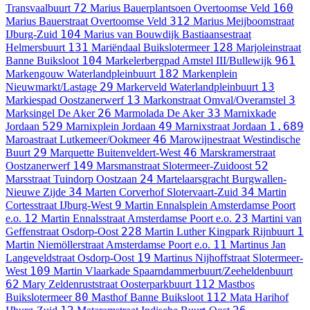
72
160
Transvaalbuurt
Marius Bauerplantsoen
Overtoomse Veld
312
Marius Bauerstraat
Overtoomse Veld
Marius Meijboomstraat
104
IJburg-Zuid
Marius van Bouwdijk Bastiaansestraat
131
128
Helmersbuurt
Mariëndaal
Buikslotermeer
Marjoleinstraat
104
961
Banne Buiksloot
Markelerbergpad
Amstel III/Bullewijk
182
Markengouw
Waterlandpleinbuurt
Markenplein
29
13
Nieuwmarkt/Lastage
Markerveld
Waterlandpleinbuurt
13
3
Markiespad
Oostzanerwerf
Markonstraat
Omval/Overamstel
26
33
Marksingel
De Aker
Marmolada
De Aker
Marnixkade
529
49
1.689
Jordaan
Marnixplein
Jordaan
Marnixstraat
Jordaan
46
Maroastraat
Lutkemeer/Ookmeer
Marowijnestraat
Westindische
29
46
Buurt
Marquette
Buitenveldert-West
Marskramerstraat
149
52
Oostzanerwerf
Marsmanstraat
Slotermeer-Zuidoost
24
Marsstraat
Tuindorp Oostzaan
Martelaarsgracht
Burgwallen-
34
34
Nieuwe Zijde
Marten Corverhof
Slotervaart-Zuid
Martin
9
Cortesstraat
IJburg-West
Martin Ennalsplein
Amsterdamse Poort
12
23
e.o.
Martin Ennalsstraat
Amsterdamse Poort e.o.
Martini van
228
1
Geffenstraat
Osdorp-Oost
Martin Luther Kingpark
Rijnbuurt
11
Martin Niemöllerstraat
Amsterdamse Poort e.o.
Martinus Jan
19
Langeveldstraat
Osdorp-Oost
Martinus Nijhoffstraat
Slotermeer-
109
West
Martin Vlaarkade
Spaarndammerbuurt/Zeeheldenbuurt
62
112
Mary Zeldenruststraat
Oosterparkbuurt
Mastbos
80
112
Buikslotermeer
Masthof
Banne Buiksloot
Mata Harihof