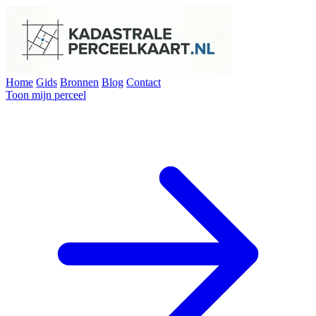
Home
Gids
Bronnen
Blog
Contact
Toon mijn perceel