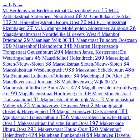
← L
N →
16
M. Berdenis van Berlekomstraat
Ganzenhoef e.o.
M.C.
60
Addicksstraat
Slotermeer-Noordoost
M. Gandhilaan
De Aker
132
26
M. Hanenbergstraat
Osdorp-Oost
M.J.E. Lippitsstraat
27
26
Elzenhagen
M.J. Granpré Molièreplein
Slotermeer-Zuidoost
4
Maagdenpalmstraat
Noordelijke IJ-oevers-West
Maanhof
29
11
Driemond
Maanlaan
Wijk 00
Maanstraat
Tuindorp Oostzaan
100
348
Maarsenhof
Holendrecht
Maarten Harpertszoon
204
Trompstraat
Geuzenbuurt
Maarten Jansz. Kosterstraat
De
45
209
Weteringschans
Maasdrielhof
Holendrecht
Maaseikpad
38
34
Sloten/Nieuw-Sloten
Maaseikstraat
Sloten/Nieuw-Sloten
933
486
Maassluisstraat
Westlandgracht
Maasstraat
Scheldebuurt
34
18
Ma Braunpad
Lutkemeer/Ookmeer
Madeirapad
De Aker
38
25
Madelievenstraat
Jordaan
Madelievenweg
Wijk 00
423
Madurastraat
Indische Buurt-West
Magalhaensplein
Hoofdweg
99
60
e.o.
Magalhaensstraat
Hoofdweg e.o.
Magersfonteinstraat
31
3
Transvaalbuurt
Magneetstraat
Sloterdijk-West
Magnoliastraat
23
2
Volewijck
Mainhavenweg
Havens-West
Majanggracht
19
181
Oostelijk Havengebied
Majoor Fransweg
De Kolenkit
136
Majubastraat
Transvaalbuurt
Makassarplein
Indische Buurt-
1
197
Oost
Makassarstraat
Indische Buurt-Oost
Makerskade
291
120
IJburg-Oost
Makersstraat
IJburg-Oost
Maldenhof
424
64
Holendrecht
Maliebaan
Frankendael
Maltaweg
Havens-