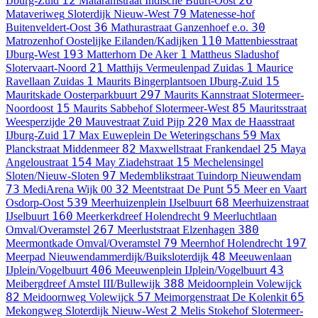
12
26
IJburg-Zuid
Mataramstraat
Indische Buurt-Oost
79
Mataveriweg
Sloterdijk Nieuw-West
Matenesse-hof
36
30
Buitenveldert-Oost
Mathurastraat
Ganzenhoef e.o.
110
Matrozenhof
Oostelijke Eilanden/Kadijken
Mattenbiesstraat
193
1
IJburg-West
Matterhorn
De Aker
Mattheus Sladushof
21
1
Slotervaart-Noord
Matthijs Vermeulenpad
Zuidas
Maurice
1
15
Ravellaan
Zuidas
Maurits Bingerplantsoen
IJburg-Zuid
297
Mauritskade
Oosterparkbuurt
Maurits Kannstraat
Slotermeer-
15
85
Noordoost
Maurits Sabbehof
Slotermeer-West
Mauritsstraat
20
220
Weesperzijde
Mauvestraat
Zuid Pijp
Max de Haasstraat
17
59
IJburg-Zuid
Max Euweplein
De Weteringschans
Max
82
25
Planckstraat
Middenmeer
Maxwellstraat
Frankendael
Maya
154
15
Angeloustraat
May Ziadehstraat
Mechelensingel
97
Sloten/Nieuw-Sloten
Medemblikstraat
Tuindorp Nieuwendam
73
32
55
MediArena
Wijk 00
Meentstraat
De Punt
Meer en Vaart
539
68
Osdorp-Oost
Meerhuizenplein
IJselbuurt
Meerhuizenstraat
160
9
IJselbuurt
Meerkerkdreef
Holendrecht
Meerluchtlaan
267
380
Omval/Overamstel
Meerluststraat
Elzenhagen
79
197
Meermontkade
Omval/Overamstel
Meernhof
Holendrecht
48
Meerpad
Nieuwendammerdijk/Buiksloterdijk
Meeuwenlaan
406
43
IJplein/Vogelbuurt
Meeuwenplein
IJplein/Vogelbuurt
388
Meibergdreef
Amstel III/Bullewijk
Meidoornplein
Volewijck
82
57
65
Meidoornweg
Volewijck
Meimorgenstraat
De Kolenkit
2
Mekongweg
Sloterdijk Nieuw-West
Melis Stokehof
Slotermeer-