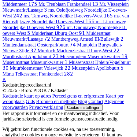
175
13
Middenmeer
Mr. Treublaan
Frankendael
Mr. Visserplein
3
Nieuwmarkt/Lastage
ms. Oslofjordweg
Noordelijke IJ-oevers-
242
165
West
ms. Tarnweg
Noordelijke IJ-oevers-West
ms. van
166
Riemsdijkweg
Noordelijke IJ-oevers-West
mt. Lincolnweg
926
Noordelijke IJ-oevers-West
mt. Ondinaweg
Noordelijke IJ-
5
91
oevers-West
Muiderlaan
IJburg-Oost
Muiderstraat
72
2
Nieuwmarkt/Lastage
Muntbergweg
Amstel III/Bullewijk
74
Muntendamstraat
Oosterparkbuurt
Muntplein
Burgwallen-
37
22
Nieuwe Zijde
Murdoch Mackenziestraat
IJburg-West
23
19
Murillostraat
Apollobuurt
Museumplein
Museumkwartier
1
Museumstraat
Museumkwartier
Mussenstraat
IJplein/Vogelbuurt
30
22
5
Muurbloemstraat
Volewijck
Muzenplein
Apollobuurt
282
Mária Telkesstraat
Frankendael
K
Kadastraleperceelkaart.nl
© 2026 · Bron: PDOK / Kadaster
Kadastrale kaart op adres
Perceelgrens en erfgrenzen
Kaart per
woonplaats
Gids
Bronnen en methode
Blog
Contact
Algemene
voorwaarden
Privacyverklaring
Cookie-instellingen
Het rapport is informatief en de maatvoering indicatief. Voor
juridische zekerheid is een formele grensreconstructie nodig.
Wij gebruiken functionele cookies en, na uw toestemming,
analytische cookies om onze website te verbeteren. U kunt uw