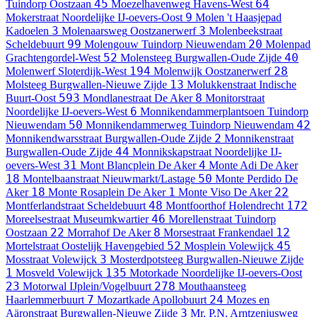
45
64
Tuindorp Oostzaan
Moezelhavenweg
Havens-West
9
Mokerstraat
Noordelijke IJ-oevers-Oost
Molen 't Haasjepad
3
3
Kadoelen
Molenaarsweg
Oostzanerwerf
Molenbeekstraat
99
20
Scheldebuurt
Molengouw
Tuindorp Nieuwendam
Molenpad
52
40
Grachtengordel-West
Molensteeg
Burgwallen-Oude Zijde
194
28
Molenwerf
Sloterdijk-West
Molenwijk
Oostzanerwerf
13
Molsteeg
Burgwallen-Nieuwe Zijde
Molukkenstraat
Indische
593
8
Buurt-Oost
Mondlanestraat
De Aker
Monitorstraat
6
Noordelijke IJ-oevers-West
Monnikendammerplantsoen
Tuindorp
50
42
Nieuwendam
Monnikendammerweg
Tuindorp Nieuwendam
2
Monnikendwarsstraat
Burgwallen-Oude Zijde
Monnikenstraat
44
Burgwallen-Oude Zijde
Monnikskapstraat
Noordelijke IJ-
31
4
oevers-West
Mont Blancplein
De Aker
Monte Adi
De Aker
18
50
Montelbaanstraat
Nieuwmarkt/Lastage
Monte Perdido
De
18
1
22
Aker
Monte Rosaplein
De Aker
Monte Viso
De Aker
48
172
Montferlandstraat
Scheldebuurt
Montfoorthof
Holendrecht
46
Moreelsestraat
Museumkwartier
Morellenstraat
Tuindorp
22
8
12
Oostzaan
Morrahof
De Aker
Morsestraat
Frankendael
52
45
Mortelstraat
Oostelijk Havengebied
Mosplein
Volewijck
3
Mosstraat
Volewijck
Mosterdpotsteeg
Burgwallen-Nieuwe Zijde
1
135
Mosveld
Volewijck
Motorkade
Noordelijke IJ-oevers-Oost
23
278
Motorwal
IJplein/Vogelbuurt
Mouthaansteeg
7
24
Haarlemmerbuurt
Mozartkade
Apollobuurt
Mozes en
3
Aäronstraat
Burgwallen-Nieuwe Zijde
Mr. P.N. Arntzeniusweg