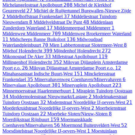
208
Michelangelostraat
Apollobuurt
Michel de Klerkhof
27
Geuzenveld
Michiel de Ruijtertunnel
Burgwallen-Nieuwe Zijde
2
37
Middelhoffstraat
Frankendael
Middeliestraat
Tuindorp
8
48
Nieuwendam
Middelveldstraat
De Punt
Middenlaan
17
1
Zunderdorp
Waterland
Middenmeerpad
Middenmeer
709
Middenweg
Middenmeer
Middenweg Broekermeer
Waterland
11
136
Midscheeps
Banne Buiksloot
Midwoudpad
70
8
Waterlandpleinbuurt
Mien Labbertonstraat
Slotermeer-West
399
272
Mijehof
Holendrecht
Mijndenhof
Holendrecht
33
119
Mikonospad
De Aker
Milletstraat
Apollobuurt
352
Millingenhof
Holendrecht
Milovan Djilasplein
Amsterdamse
26
12
Poort e.o.
Milovan Djilasstraat
Amsterdamse Poort e.o.
151
Minahassastraat
Indische Buurt-West
Minckelersstraat
35
6
Frankendael
Minervahavenweg
Coenhaven/Minervahaven
301
223
Minervalaan
Apollobuurt
Minervaplein
Apollobuurt
1
Minnemoersstraat
Haarlemmerbuurt
Miraplein
Tuindorp Oostzaan
34
2
Moddermolenstraat
Nieuwmarkt/Lastage
Modelmakerstraat
32
21
Tuindorp Oostzaan
Modemstraat
Noordelijke IJ-oevers-West
2
Moederkruidstraat
Noordelijke IJ-oevers-West
Moerbeienstraat
22
8
Tuindorp Oostzaan
Moerbeke
Sloten/Nieuw-Sloten
159
Moerdijkstraat
Rijnbuurt
Moermanskkade
56
52
Coenhaven/Minervahaven
Moermond
Buitenveldert-West
1
Moesdistelstraat
Noordelijke IJ-oevers-West
Moestuinlaan