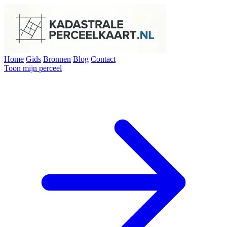
Home
Gids
Bronnen
Blog
Contact
Toon mijn perceel