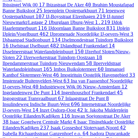
17
40
Ibissingel
Wijk 00
Ibizastraat
De Aker
Ibrahim Moustafapad
25
71
Banne Buiksloot
Iepenplein
Oosterparkbuurt
Iepenweg
107
219
Oosterparkbuurt
IJ-Boysstraat
Elzenhagen
IJ-tunnel
2
1.219
Nieuwmarkt/Lastage
IJburglaan
IJburg-West
IJdok
116
831
Haarlemmerbuurt
IJdoornlaan
Banne Buiksloot
IJplein
462
3
IJplein/Vogelbuurt
IJpromenade
Noordelijke IJ-oevers-West
134
IJsbaanpad
Stadionbuurt
IJselmondestraat
Tuindorp Buiksloot
16
482
14
IJselstraat
IJselbuurt
IJslandtpad
Frankendael
150
IJsselmeerstraat
Waterlandpleinbuurt
IJzerhof
Sloten/Nieuw-
22
18
Sloten
IJzerwerkerstraat
Tuindorp Oostzaan
58
Ilpendammerstraat
Tuindorp Nieuwendam
Ilperveldstraat
165
60
Waterlandpleinbuurt
Imbos
Buikslotermeer
Immanuel
46
33
Kanthof
Slotermeer-West
Imogirituin
Oostelijk Havengebied
63
Imstenrade
Buitenveldert-West
Ina van Faassenhof
Noordelijke
40
12
IJ-oevers-West
Industrieweg
Wijk 06 Nieuw-Amsterdam
114
45
Ingelandenweg
De Punt
Ingenhouszhof
Frankendael
67
8
Ingogostraat
Transvaalbuurt
Inlaagstraat
De Punt
696
Insulindeweg
Indische Buurt-West
Internetstraat
Noordelijke
14
42
IJ-oevers-West
Inzet
Osdorp-Oost
Ir. Jakoba Mulderplein
116
Oostelijke Eilanden/Kadijken
Irawan Soejonostraat
De Aker
38
4
Isaac Gogelweg
Centrale Markt
Isaac Titsinghkade
Oostelijke
237
42
Eilanden/Kadijken
Isaak Gosseshof
Slotervaart-Noord
64
Isabella Richaardsstraat
Ganzenhoef e.o.
Isadora Duncankade