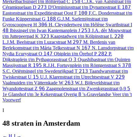
158
Merkelbachsingel t/m Böhlerpad
C
C.J.K. van Aalststraat t/m
273
187
Céramiquelaan
D
D'Orminiusstraat t/m Dynamostraat
E
100
Eastonstraat t/m Expeditiestraat Oost
F
F.C. Dondersstraat t/m
188
Funke Küpperstraat
G
G.J.M. Sarlemijnstraat t/m
306
Gyroscoopweg
H
H. Cleyndertweg t/m Hélène Swarthstraat
I
48
253
Ibissingel t/m Iwan Kantemanplein
J
J.A. dèr Mouwstraat
323
220
t/m Juttepeerpad
K
Kaapstadweg t/m Kölpinstraat
L
297
L.J.M. Beelstraat t/m Luzacstraat
M
M. Berdenis van
167
Berlekomstraat t/m Mária Telkesstraat
N
N. Lansdorpstraat t/m
147
282
Nydia Ecurystraat
O
Obiplein t/m Örehof
P
P.
3
Dijkstraplein t/m Pythagorasstraat
Q
Quashibastraat t/m Quinten
195
378
Massijsstraat
R
R.J.H. Fortuynplein t/m Röntgenstraat
S
213
S.C. Oriëntsingel t/m Swedenrijkpad
T
Taandwarsstraat t/m
15
229
Twiskestraat
U
U.J. Klarenstraat t/m Utrechtsestraat
V
263
Vaalmuiden t/m Vätternkade
W
W.J. Bijleveldstraat t/m
96
5
Wyandottestraat
Z
Zaagmolenstraat t/m Zwenkgrasstraat
0-9
8
1e Glanshof t/m 3e Kekerstraat
Overig
's-Gravelandse Veer t/m 't
Voorwerf
I
48 straten in Amsterdam
← H
J →