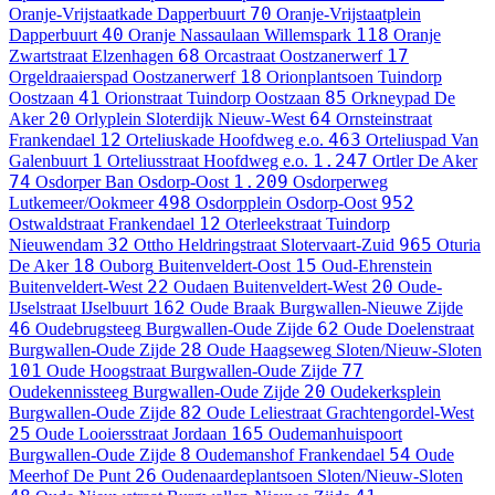
70
Oranje-Vrijstaatkade
Dapperbuurt
Oranje-Vrijstaatplein
40
118
Dapperbuurt
Oranje Nassaulaan
Willemspark
Oranje
68
17
Zwartstraat
Elzenhagen
Orcastraat
Oostzanerwerf
18
Orgeldraaierspad
Oostzanerwerf
Orionplantsoen
Tuindorp
41
85
Oostzaan
Orionstraat
Tuindorp Oostzaan
Orkneypad
De
20
64
Aker
Orlyplein
Sloterdijk Nieuw-West
Ornsteinstraat
12
463
Frankendael
Orteliuskade
Hoofdweg e.o.
Orteliuspad
Van
1
1.247
Galenbuurt
Orteliusstraat
Hoofdweg e.o.
Ortler
De Aker
74
1.209
Osdorper Ban
Osdorp-Oost
Osdorperweg
498
952
Lutkemeer/Ookmeer
Osdorpplein
Osdorp-Oost
12
Ostwaldstraat
Frankendael
Oterleekstraat
Tuindorp
32
965
Nieuwendam
Ottho Heldringstraat
Slotervaart-Zuid
Oturia
18
15
De Aker
Ouborg
Buitenveldert-Oost
Oud-Ehrenstein
22
20
Buitenveldert-West
Oudaen
Buitenveldert-West
Oude-
162
IJselstraat
IJselbuurt
Oude Braak
Burgwallen-Nieuwe Zijde
46
62
Oudebrugsteeg
Burgwallen-Oude Zijde
Oude Doelenstraat
28
Burgwallen-Oude Zijde
Oude Haagseweg
Sloten/Nieuw-Sloten
101
77
Oude Hoogstraat
Burgwallen-Oude Zijde
20
Oudekennissteeg
Burgwallen-Oude Zijde
Oudekerksplein
82
Burgwallen-Oude Zijde
Oude Leliestraat
Grachtengordel-West
25
165
Oude Looiersstraat
Jordaan
Oudemanhuispoort
8
54
Burgwallen-Oude Zijde
Oudemanshof
Frankendael
Oude
26
Meerhof
De Punt
Oudenaardeplantsoen
Sloten/Nieuw-Sloten