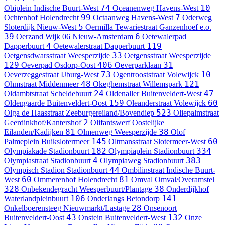
74
10
Obiplein
Indische Buurt-West
Oceanenweg
Havens-West
99
7
Ochtenhof
Holendrecht
Octaanweg
Havens-West
Oderweg
5
Sloterdijk Nieuw-West
Oermilla Tewariestraat
Ganzenhoef e.o.
39
6
Oerzand
Wijk 06 Nieuw-Amsterdam
Oetewalerpad
4
119
Dapperbuurt
Oetewalerstraat
Dapperbuurt
33
Oetgensdwarsstraat
Weesperzijde
Oetgensstraat
Weesperzijde
129
406
31
Oeverpad
Osdorp-Oost
Oeverparklaan
73
10
Oeverzeggestraat
IJburg-West
Ogentrooststraat
Volewijck
48
121
Ohmstraat
Middenmeer
Okeghemstraat
Willemspark
24
47
Oldambtstraat
Scheldebuurt
Oldenaller
Buitenveldert-West
159
60
Oldengaarde
Buitenveldert-Oost
Oleanderstraat
Volewijck
523
Olga de Haasstraat
Zeeburgereiland/Bovendiep
Oliepalmstraat
2
Geerdinkhof/Kantershof
Olifantswerf
Oostelijke
81
38
Eilanden/Kadijken
Olmenweg
Weesperzijde
Olof
145
60
Palmeplein
Buikslotermeer
Oltmansstraat
Slotermeer-West
182
334
Olympiakade
Stadionbuurt
Olympiaplein
Stadionbuurt
4
383
Olympiastraat
Stadionbuurt
Olympiaweg
Stadionbuurt
44
Olympisch Stadion
Stadionbuurt
Ombilinstraat
Indische Buurt-
60
81
West
Ommerenhof
Holendrecht
Omval
Omval/Overamstel
328
38
Onbekendegracht
Weesperbuurt/Plantage
Onderdijkhof
106
141
Waterlandpleinbuurt
Onderlangs
Betondorp
28
Onkelboerensteeg
Nieuwmarkt/Lastage
Onsenoort
43
132
Buitenveldert-Oost
Onstein
Buitenveldert-West
Onze