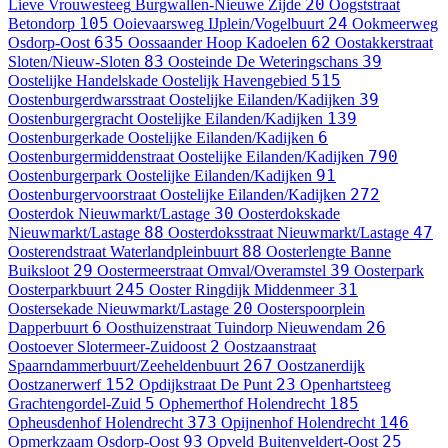
20
Lieve Vrouwesteeg
Burgwallen-Nieuwe Zijde
Oogststraat
105
24
Betondorp
Ooievaarsweg
IJplein/Vogelbuurt
Ookmeerweg
635
62
Osdorp-Oost
Oossaander Hoop
Kadoelen
Oostakkerstraat
83
39
Sloten/Nieuw-Sloten
Oosteinde
De Weteringschans
515
Oostelijke Handelskade
Oostelijk Havengebied
39
Oostenburgerdwarsstraat
Oostelijke Eilanden/Kadijken
139
Oostenburgergracht
Oostelijke Eilanden/Kadijken
6
Oostenburgerkade
Oostelijke Eilanden/Kadijken
790
Oostenburgermiddenstraat
Oostelijke Eilanden/Kadijken
91
Oostenburgerpark
Oostelijke Eilanden/Kadijken
272
Oostenburgervoorstraat
Oostelijke Eilanden/Kadijken
30
Oosterdok
Nieuwmarkt/Lastage
Oosterdokskade
88
47
Nieuwmarkt/Lastage
Oosterdoksstraat
Nieuwmarkt/Lastage
88
Oosterendstraat
Waterlandpleinbuurt
Oosterlengte
Banne
29
39
Buiksloot
Oostermeerstraat
Omval/Overamstel
Oosterpark
245
31
Oosterparkbuurt
Ooster Ringdijk
Middenmeer
20
Oostersekade
Nieuwmarkt/Lastage
Oosterspoorplein
6
26
Dapperbuurt
Oosthuizenstraat
Tuindorp Nieuwendam
2
Oostoever
Slotermeer-Zuidoost
Oostzaanstraat
267
Spaarndammerbuurt/Zeeheldenbuurt
Oostzanerdijk
152
23
Oostzanerwerf
Opdijkstraat
De Punt
Openhartsteeg
5
185
Grachtengordel-Zuid
Ophemerthof
Holendrecht
373
146
Opheusdenhof
Holendrecht
Opijnenhof
Holendrecht
93
25
Opmerkzaam
Osdorp-Oost
Opveld
Buitenveldert-Oost