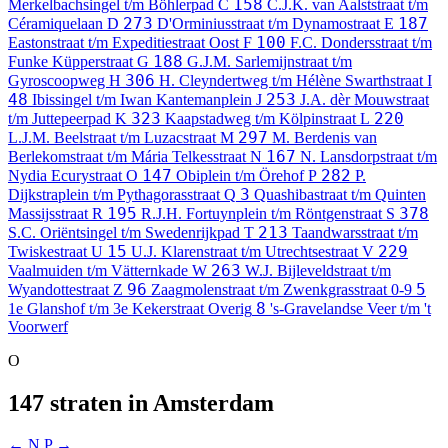
158
Merkelbachsingel t/m Böhlerpad
C
C.J.K. van Aalststraat t/m
273
187
Céramiquelaan
D
D'Orminiusstraat t/m Dynamostraat
E
100
Eastonstraat t/m Expeditiestraat Oost
F
F.C. Dondersstraat t/m
188
Funke Küpperstraat
G
G.J.M. Sarlemijnstraat t/m
306
Gyroscoopweg
H
H. Cleyndertweg t/m Hélène Swarthstraat
I
48
253
Ibissingel t/m Iwan Kantemanplein
J
J.A. dèr Mouwstraat
323
220
t/m Juttepeerpad
K
Kaapstadweg t/m Kölpinstraat
L
297
L.J.M. Beelstraat t/m Luzacstraat
M
M. Berdenis van
167
Berlekomstraat t/m Mária Telkesstraat
N
N. Lansdorpstraat t/m
147
282
Nydia Ecurystraat
O
Obiplein t/m Örehof
P
P.
3
Dijkstraplein t/m Pythagorasstraat
Q
Quashibastraat t/m Quinten
195
378
Massijsstraat
R
R.J.H. Fortuynplein t/m Röntgenstraat
S
213
S.C. Oriëntsingel t/m Swedenrijkpad
T
Taandwarsstraat t/m
15
229
Twiskestraat
U
U.J. Klarenstraat t/m Utrechtsestraat
V
263
Vaalmuiden t/m Vätternkade
W
W.J. Bijleveldstraat t/m
96
5
Wyandottestraat
Z
Zaagmolenstraat t/m Zwenkgrasstraat
0-9
8
1e Glanshof t/m 3e Kekerstraat
Overig
's-Gravelandse Veer t/m 't
Voorwerf
O
147 straten in Amsterdam
← N
P →