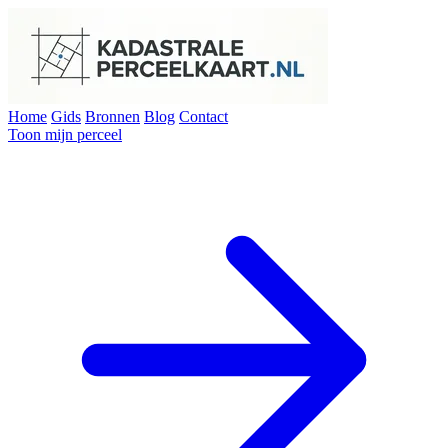
Home
Gids
Bronnen
Blog
Contact
Toon mijn perceel