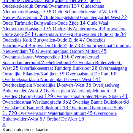
48
41
Oude Nieuwstraat
Burgwallen-Nieuwe Zijde
137
Ouderkerkerdijk
Omval/Overamstel
Oudeschans
378
Nieuwmarkt/Lastage
Oude Schoonebekerstraat
Wijk 06
7
22
Nieuw-Amsterdam
Oude Spiegelstraat
Grachtengordel-West
14
Oude Turfmarkt
Burgwallen-Oude Zijde
Oude Waal
135
Nieuwmarkt/Lastage
Oudezijds Achterburgwal
Burgwallen-
541
34
Oude Zijde
Oudezijds Armsteeg
Burgwallen-Oude Zijde
47
Oudezijds Kolk
Burgwallen-Oude Zijde
Oudezijds
733
Voorburgwal
Burgwallen-Oude Zijde
Oudorperstraat
Tuindorp
70
45
Nieuwendam
Ouwerdingenpad
Osdorp-Midden
136
Overamstelstraat
Weesperzijde
Overbrakerpad
4
Spaarndammerbuurt/Zeeheldenbuurt
Overdam
Buitenveldert-
25
26
West
Overflakkeestraat
Tuindorp Buiksloot
Overhaalsgang
39
60
Oostelijke Eilanden/Kadijken
Overhaalstraat
De Punt
141
Overhoeksparklaan
Noordelijke IJ-oevers-West
35
Overhoeksplein
Noordelijke IJ-oevers-West
Overijsselweg
2
14
Buitenveldert-West
Overleekplein
Waterlandpleinbuurt
129
41
Overleg
Osdorp-Oost
Overpeltstraat
Sloten/Nieuw-Sloten
352
68
Overschiestraat
Westlandgracht
Overslag
Banne Buiksloot
143
Overslaghof
Banne Buiksloot
Overtoom
Overtoomse Sluis
1.720
45
Overveenstraat
Waterlandpleinbuurt
Overvoorde
67
16
Buitenveldert-West
Örehof
De Aker
K
Kadastraleperceelkaart.nl