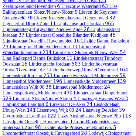
54
308
Sloten
Liendenhof
Nellestein
Lien Gisolfpad
6
63
Zeeburgereiland/Bovendiep
Liergouw
Waterland
Lies
9
Bakhuyzenlaan
Sloten/Nieuw-Sloten
Lieven de Keystraat
70
32
Geuzenveld
Lieven Keersemakerstraat
Geuzenveld
11
965
Ligusterhof
IJburg-Zuid
Lijnbaansgracht
Jordaan
26
Lijnbaanssteeg
Burgwallen-Nieuwe Zijde
Lijnbaansstraat
37
45
Jordaan
Lijndenstraat
Oostelijke Eilanden/Kadijken
16
Lijnoliestraat
Oostelijk Havengebied
Lijzijde
Banne Buiksloot
73
11
Limburghof
Buitenveldert-Oost
Limmenstraat
234
54
Waterlandpleinbuurt
Limmerick
Sloterdijk Nieuw-West
11
Lina Radkepad
Banne Buiksloot
Lindekersstraat
Tuindorp
16
503
Oostzaan
Lindengracht
Jordaan
Lindenhoevestraat
42
164
Omval/Overamstel
Lindenhoeveweg
Omval/Overamstel
253
59
Lindenstraat
Jordaan
Linnaeusdwarsstraat
Middenmeer
196
139
Linnaeushof
Middenmeer
Linnaeuskade
Middenmeer
38
24
Linnaeuslaan
Wijk 00
Linnaeuspad
Middenmeer
490
Linnaeusparkweg
Middenmeer
Linnaeusstraat
Dapperbuurt
529
4
3
Linterhof
Sloten/Nieuw-Sloten
Lipariweg
Havens-West
6
24
Lippijnstraat
Landlust
Lirestraat
De Aker
Lisdoddelaan
141
24
39
IJburg-West
Lissenweg
Wijk 00
Litasweg
De Aker
122
113
Livornostraat
Landlust
Lizzy Ansinghstraat
Nieuwe Pijp
1
Lloydplein
Oostelijk Havengebied
Lobo-Braakensiekstraat
98
5
Slotervaart-Zuid
Locatellikade
Prinses Irenebuurt e.o.
28
Locomotiefstraat
Oostelijk Havengebied
Lodewijk Boisotstraat