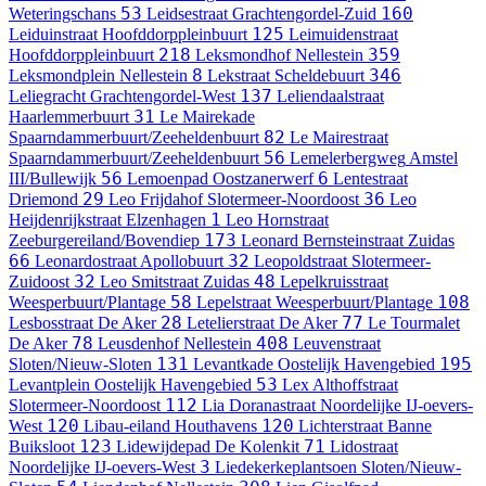
53
160
Weteringschans
Leidsestraat
Grachtengordel-Zuid
125
Leiduinstraat
Hoofddorppleinbuurt
Leimuidenstraat
218
359
Hoofddorppleinbuurt
Leksmondhof
Nellestein
8
346
Leksmondplein
Nellestein
Lekstraat
Scheldebuurt
137
Leliegracht
Grachtengordel-West
Leliendaalstraat
31
Haarlemmerbuurt
Le Mairekade
82
Spaarndammerbuurt/Zeeheldenbuurt
Le Mairestraat
56
Spaarndammerbuurt/Zeeheldenbuurt
Lemelerbergweg
Amstel
56
6
III/Bullewijk
Lemoenpad
Oostzanerwerf
Lentestraat
29
36
Driemond
Leo Frijdahof
Slotermeer-Noordoost
Leo
1
Heijdenrijkstraat
Elzenhagen
Leo Hornstraat
173
Zeeburgereiland/Bovendiep
Leonard Bernsteinstraat
Zuidas
66
32
Leonardostraat
Apollobuurt
Leopoldstraat
Slotermeer-
32
48
Zuidoost
Leo Smitstraat
Zuidas
Lepelkruisstraat
58
108
Weesperbuurt/Plantage
Lepelstraat
Weesperbuurt/Plantage
28
77
Lesbosstraat
De Aker
Letelierstraat
De Aker
Le Tourmalet
78
408
De Aker
Leusdenhof
Nellestein
Leuvenstraat
131
195
Sloten/Nieuw-Sloten
Levantkade
Oostelijk Havengebied
53
Levantplein
Oostelijk Havengebied
Lex Althoffstraat
112
Slotermeer-Noordoost
Lia Doranastraat
Noordelijke IJ-oevers-
120
120
West
Libau-eiland
Houthavens
Lichterstraat
Banne
123
71
Buiksloot
Lidewijdepad
De Kolenkit
Lidostraat
3
Noordelijke IJ-oevers-West
Liedekerkeplantsoen
Sloten/Nieuw-