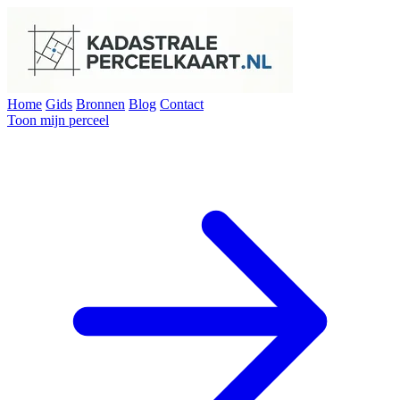
Home
Gids
Bronnen
Blog
Contact
Toon mijn perceel