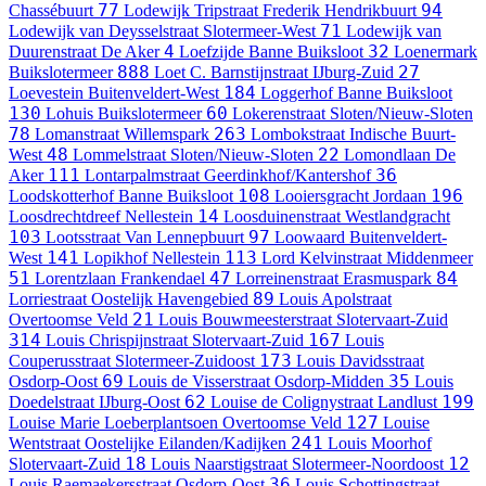
77
94
Chassébuurt
Lodewijk Tripstraat
Frederik Hendrikbuurt
71
Lodewijk van Deysselstraat
Slotermeer-West
Lodewijk van
4
32
Duurenstraat
De Aker
Loefzijde
Banne Buiksloot
Loenermark
888
27
Buikslotermeer
Loet C. Barnstijnstraat
IJburg-Zuid
184
Loevestein
Buitenveldert-West
Loggerhof
Banne Buiksloot
130
60
Lohuis
Buikslotermeer
Lokerenstraat
Sloten/Nieuw-Sloten
78
263
Lomanstraat
Willemspark
Lombokstraat
Indische Buurt-
48
22
West
Lommelstraat
Sloten/Nieuw-Sloten
Lomondlaan
De
111
36
Aker
Lontarpalmstraat
Geerdinkhof/Kantershof
108
196
Loodskotterhof
Banne Buiksloot
Looiersgracht
Jordaan
14
Loosdrechtdreef
Nellestein
Loosduinenstraat
Westlandgracht
103
97
Lootsstraat
Van Lennepbuurt
Loowaard
Buitenveldert-
141
113
West
Lopikhof
Nellestein
Lord Kelvinstraat
Middenmeer
51
47
84
Lorentzlaan
Frankendael
Lorreinenstraat
Erasmuspark
89
Lorriestraat
Oostelijk Havengebied
Louis Apolstraat
21
Overtoomse Veld
Louis Bouwmeesterstraat
Slotervaart-Zuid
314
167
Louis Chrispijnstraat
Slotervaart-Zuid
Louis
173
Couperusstraat
Slotermeer-Zuidoost
Louis Davidsstraat
69
35
Osdorp-Oost
Louis de Visserstraat
Osdorp-Midden
Louis
62
199
Doedelstraat
IJburg-Oost
Louise de Colignystraat
Landlust
127
Louise Marie Loeberplantsoen
Overtoomse Veld
Louise
241
Wentstraat
Oostelijke Eilanden/Kadijken
Louis Moorhof
18
12
Slotervaart-Zuid
Louis Naarstigstraat
Slotermeer-Noordoost
36
Louis Raemaekersstraat
Osdorp-Oost
Louis Schottingstraat