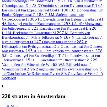
158
Merkelbachsingel t/m Böhlerpad
C
C.J.K. van Aalststraat t/m
273
187
Céramiquelaan
D
D'Orminiusstraat t/m Dynamostraat
E
100
Eastonstraat t/m Expeditiestraat Oost
F
F.C. Dondersstraat t/m
188
Funke Küpperstraat
G
G.J.M. Sarlemijnstraat t/m
306
Gyroscoopweg
H
H. Cleyndertweg t/m Hélène Swarthstraat
I
48
253
Ibissingel t/m Iwan Kantemanplein
J
J.A. dèr Mouwstraat
323
220
t/m Juttepeerpad
K
Kaapstadweg t/m Kölpinstraat
L
297
L.J.M. Beelstraat t/m Luzacstraat
M
M. Berdenis van
167
Berlekomstraat t/m Mária Telkesstraat
N
N. Lansdorpstraat t/m
147
282
Nydia Ecurystraat
O
Obiplein t/m Örehof
P
P.
3
Dijkstraplein t/m Pythagorasstraat
Q
Quashibastraat t/m Quinten
195
378
Massijsstraat
R
R.J.H. Fortuynplein t/m Röntgenstraat
S
213
S.C. Oriëntsingel t/m Swedenrijkpad
T
Taandwarsstraat t/m
15
229
Twiskestraat
U
U.J. Klarenstraat t/m Utrechtsestraat
V
263
Vaalmuiden t/m Vätternkade
W
W.J. Bijleveldstraat t/m
96
5
Wyandottestraat
Z
Zaagmolenstraat t/m Zwenkgrasstraat
0-9
8
1e Glanshof t/m 3e Kekerstraat
Overig
's-Gravelandse Veer t/m 't
Voorwerf
L
220 straten in Amsterdam
← K
M →