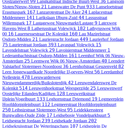
99
36
Oostzanerwerf
Langkatstraat
Indische Buurt-West
Langsom
21
933
Sloten/Nieuw-Sloten
Langswater
De Punt
Lanseloetstraat
167
24
Erasmuspark
Lanzarotestraat
De Aker
Laplacestraat
141
44
Middenmeer
Larikslaan
IJburg-Zuid
Lassusstraat
17
9
Willemspark
Lastageweg
Nieuwmarkt/Lastage
Latexweg
8
182
Havens-West
Latherusstraat
Volewijck
Lathyrusweg
Wijk
16
160
00
Lauernessestraat
De Kolenkit
Lau Mazirelstraat
21
449
Osdorp-Midden
Lauriergracht
Jordaan
Laurierhof
Jordaan
75
393
15
Laurierstraat
Jordaan
Lavaspad
Volewijck
29
1
Lavendelstraat
Volewijck
Lavoisierstraat
Middenmeer
161
Lederambachtstraat
Osdorp-Midden
Leemhof
Wijk 06 Nieuw-
25
40
Amsterdam
Leemweg
Wijk 06 Nieuw-Amsterdam
Leendert
36
82
Valstarhof
Slotermeer-Noordoost
Leenhofstraat
Geuzenveld
56
Leen Jongewaardkade
Noordelijke IJ-oevers-West
Leerdamhof
478
Nellestein
Leeuwarderweg
42
Nieuwendammerdijk/Buiksloterdijk
Leeuwendalersweg
De
514
25
Kolenkit
Leeuwenhoekstraat
Weesperzijde
Leeuwenwerf
128
Oostelijke Eilanden/Kadijken
Leeuwerikstraat
133
19
IJplein/Vogelbuurt
Leghornstraat
Driemond
Legmeerplein
112
Hoofddorppleinbuurt
Legmeerstraat
Hoofddorppleinbuurt
250
95
Leibnizstraat
Slotermeer-West
Leidekkerssteeg
17
5
Burgwallen-Oude Zijde
Leidsebosje
Vondelparkbuurt
239
202
Leidsegracht
Jordaan
Leidsekade
Jordaan
107
Leidsekruisstraat
De Weteringschans
Leidseplein
De