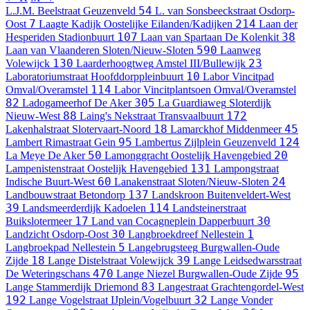
54
L.J.M. Beelstraat
Geuzenveld
L. van Sonsbeeckstraat
Osdorp-
7
214
Oost
Laagte Kadijk
Oostelijke Eilanden/Kadijken
Laan der
107
38
Hesperiden
Stadionbuurt
Laan van Spartaan
De Kolenkit
590
Laan van Vlaanderen
Sloten/Nieuw-Sloten
Laanweg
130
23
Volewijck
Laarderhoogtweg
Amstel III/Bullewijk
10
Laboratoriumstraat
Hoofddorppleinbuurt
Labor Vincitpad
114
Omval/Overamstel
Labor Vincitplantsoen
Omval/Overamstel
82
305
Ladogameerhof
De Aker
La Guardiaweg
Sloterdijk
88
172
Nieuw-West
Laing's Nekstraat
Transvaalbuurt
18
45
Lakenhalstraat
Slotervaart-Noord
Lamarckhof
Middenmeer
95
124
Lambert Rimastraat
Gein
Lambertus Zijlplein
Geuzenveld
50
20
La Meye
De Aker
Lamonggracht
Oostelijk Havengebied
131
Lampenistenstraat
Oostelijk Havengebied
Lampongstraat
60
24
Indische Buurt-West
Lanakenstraat
Sloten/Nieuw-Sloten
137
Landbouwstraat
Betondorp
Landskroon
Buitenveldert-West
39
114
Landsmeerderdijk
Kadoelen
Landsteinerstraat
17
30
Buikslotermeer
Land van Cocagneplein
Dapperbuurt
30
1
Landzicht
Osdorp-Oost
Langbroekdreef
Nellestein
5
Langbroekpad
Nellestein
Langebrugsteeg
Burgwallen-Oude
18
39
Zijde
Lange Distelstraat
Volewijck
Lange Leidsedwarsstraat
470
95
De Weteringschans
Lange Niezel
Burgwallen-Oude Zijde
83
Lange Stammerdijk
Driemond
Langestraat
Grachtengordel-West
192
32
Lange Vogelstraat
IJplein/Vogelbuurt
Lange Vonder