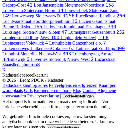
41
158
Osdorp-Oost
Lou Jansenplein
Slotermeer-Noordoost
34
Louvrelaan
Slotervaart-Noord
Louweshoek
Slotervaart-Zuid
149
256
260
Louwesweg
Slotervaart-Zuid
Lucellestraat
Landlust
16
Luchtvaartstraat
Hoofddorppleinbuurt
Lucien Gaudinstraat
166
390
Banne Buiksloot
Ludovicus Imminkpad
Elzenhagen
47
232
Luiksingel
Sloten/Nieuw-Sloten
Lumeijstraat
Geuzenbuurt
100
68
Lumièrestraat
IJburg-West
Lupineplein
Volewijck
4
7
Lupinestraat
Volewijck
Luthuliplein
Ganzenhoef e.o.
63
800
Lutkemeerweg
Lutkemeer/Ookmeer
Lutmastraat
Zuid Pijp
303
Lutonhof
Sloterdijk Nieuw-West
Luttenbergweg
Amstel
6
2
III/Bullewijk
Luvernes
Sloterdijk Nieuw-West
Luzacstraat
68
Staatsliedenbuurt
K
Kadastraleperceelkaart.nl
© 2026 · Bron: PDOK / Kadaster
Kadastrale kaart op adres
Perceelgrens en erfgrenzen
Kaart per
woonplaats
Gids
Bronnen en methode
Blog
Contact
Algemene
voorwaarden
Privacyverklaring
Cookie-instellingen
Het rapport is informatief en de maatvoering indicatief. Voor
juridische zekerheid is een formele grensreconstructie nodig.
Wij gebruiken functionele cookies en, na uw toestemming,
analytische cookies om onze website te verbeteren. U kunt uw
keuze later wijzigen via
.
cookie-instellingen