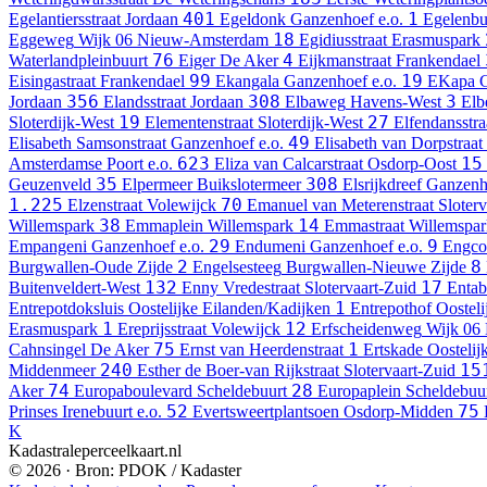
401
1
Egelantiersstraat
Jordaan
Egeldonk
Ganzenhoef e.o.
Egelenbu
18
Eggeweg
Wijk 06 Nieuw-Amsterdam
Egidiusstraat
Erasmuspark
76
4
Waterlandpleinbuurt
Eiger
De Aker
Eijkmanstraat
Frankendael
99
19
Eisingastraat
Frankendael
Ekangala
Ganzenhoef e.o.
EKapa
G
356
308
3
Jordaan
Elandsstraat
Jordaan
Elbaweg
Havens-West
Elb
19
27
Sloterdijk-West
Elementenstraat
Sloterdijk-West
Elfendansstra
49
Elisabeth Samsonstraat
Ganzenhoef e.o.
Elisabeth van Dorpstraat
623
15
Amsterdamse Poort e.o.
Eliza van Calcarstraat
Osdorp-Oost
35
308
Geuzenveld
Elpermeer
Buikslotermeer
Elsrijkdreef
Ganzenho
1.225
70
Elzenstraat
Volewijck
Emanuel van Meterenstraat
Sloter
38
14
Willemspark
Emmaplein
Willemspark
Emmastraat
Willemspar
29
9
Empangeni
Ganzenhoef e.o.
Endumeni
Ganzenhoef e.o.
Engco
2
8
Burgwallen-Oude Zijde
Engelsesteeg
Burgwallen-Nieuwe Zijde
132
17
Buitenveldert-West
Enny Vredestraat
Slotervaart-Zuid
Entab
1
Entrepotdoksluis
Oostelijke Eilanden/Kadijken
Entrepothof
Oostel
1
12
Erasmuspark
Ereprijsstraat
Volewijck
Erfscheidenweg
Wijk 06
75
1
Cahnsingel
De Aker
Ernst van Heerdenstraat
Ertskade
Oosteli
240
15
Middenmeer
Esther de Boer-van Rijkstraat
Slotervaart-Zuid
74
28
Aker
Europaboulevard
Scheldebuurt
Europaplein
Scheldebuu
52
75
Prinses Irenebuurt e.o.
Evertsweertplantsoen
Osdorp-Midden
K
Kadastraleperceelkaart.nl
© 2026 · Bron: PDOK / Kadaster