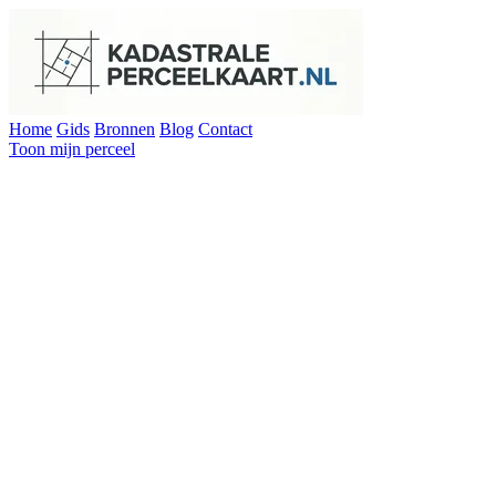
Home
Gids
Bronnen
Blog
Contact
Toon mijn perceel