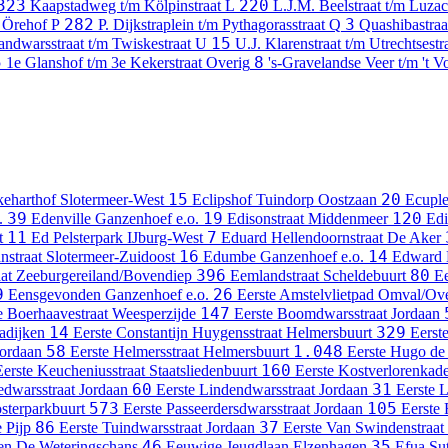
323
220
Kaapstadweg t/m Kölpinstraat
L
L.J.M. Beelstraat t/m Luzac
282
3
m Örehof
P
P. Dijkstraplein t/m Pythagorasstraat
Q
Quashibastraa
15
andwarsstraat t/m Twiskestraat
U
U.J. Klarenstraat t/m Utrechtsestr
5
8
1e Glanshof t/m 3e Kekerstraat
Overig
's-Gravelandse Veer t/m 't V
15
20
eharthof
Slotermeer-West
Eclipshof
Tuindorp Oostzaan
Ecuple
39
19
120
.
Edenville
Ganzenhoef e.o.
Edisonstraat
Middenmeer
Edi
11
7
t
Ed Pelsterpark
IJburg-West
Eduard Hellendoornstraat
De Aker
16
14
nstraat
Slotermeer-Zuidoost
Edumbe
Ganzenhoef e.o.
Edward 
396
80
at
Zeeburgereiland/Bovendiep
Eemlandstraat
Scheldebuurt
Ee
9
26
Eensgevonden
Ganzenhoef e.o.
Eerste Amstelvlietpad
Omval/Ove
147
e Boerhaavestraat
Weesperzijde
Eerste Boomdwarsstraat
Jordaan
14
329
adijken
Eerste Constantijn Huygensstraat
Helmersbuurt
Eerste
58
1.048
ordaan
Eerste Helmersstraat
Helmersbuurt
Eerste Hugo de 
160
Eerste Keucheniusstraat
Staatsliedenbuurt
Eerste Kostverlorenkad
60
31
edwarsstraat
Jordaan
Eerste Lindendwarsstraat
Jordaan
Eerste L
573
105
sterparkbuurt
Eerste Passeerdersdwarsstraat
Jordaan
Eerste 
86
37
 Pijp
Eerste Tuindwarsstraat
Jordaan
Eerste Van Swindenstraat
46
35
en
De Weteringschans
Eeuwige Jeugdlaan
Elzenhagen
Efua Sut