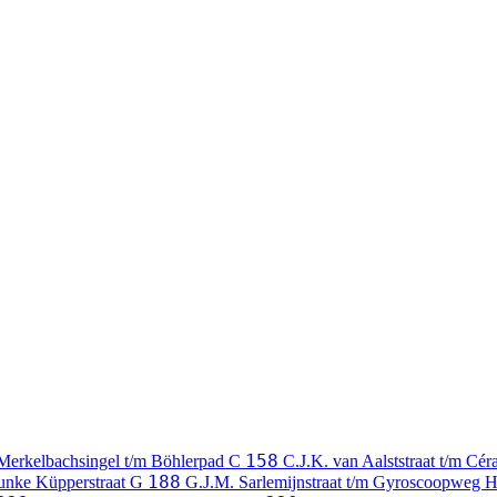
158
Merkelbachsingel t/m Böhlerpad
C
C.J.K. van Aalststraat t/m Cé
188
Funke Küpperstraat
G
G.J.M. Sarlemijnstraat t/m Gyroscoopweg