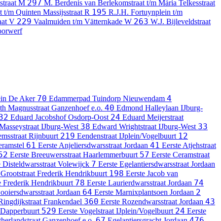
297
straat
M
M. Berdenis van Berlekomstraat t/m Mária Telkesstraat
195
t t/m Quinten Massijsstraat
R
R.J.H. Fortuynplein t/m
229
263
aat
V
Vaalmuiden t/m Vätternkade
W
W.J. Bijleveldstraat
oorwerf
70
4
in
De Aker
Edammerpad
Tuindorp Nieuwendam
40
th Magnusstraat
Ganzenhoef e.o.
Edmond Halleylaan
IJburg-
32
24
Eduard Jacobshof
Osdorp-Oost
Eduard Meijerstraat
38
33
Masseystraat
IJburg-West
Edward Wrightstraat
IJburg-West
219
12
msstraat
Rijnbuurt
Eendenstraat
IJplein/Vogelbuurt
61
41
ramstel
Eerste Anjeliersdwarsstraat
Jordaan
Eerste Atjehstraat
52
57
Eerste Breeuwersstraat
Haarlemmerbuurt
Eerste Ceramstraat
7
 Disteldwarsstraat
Volewijck
Eerste Egelantiersdwarsstraat
Jordaan
198
Grootstraat
Frederik Hendrikbuurt
Eerste Jacob van
78
74
e
Frederik Hendrikbuurt
Eerste Laurierdwarsstraat
Jordaan
64
2
ooiersdwarsstraat
Jordaan
Eerste Marnixplantsoen
Jordaan
360
43
Ringdijkstraat
Frankendael
Eerste Rozendwarsstraat
Jordaan
529
24
Dapperbuurt
Eerste Vogelstraat
IJplein/Vogelbuurt
Eerste
67
476
herlandstraat
Ganzenhoef e.o.
Egelantiersgracht
Jordaan