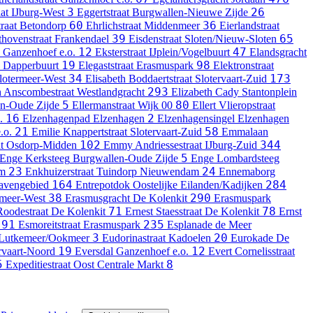
3
26
at
IJburg-West
Eggertstraat
Burgwallen-Nieuwe Zijde
60
36
raat
Betondorp
Ehrlichstraat
Middenmeer
Eierlandstraat
39
65
thovenstraat
Frankendael
Eisdenstraat
Sloten/Nieuw-Sloten
12
47
Ganzenhoef e.o.
Eksterstraat
IJplein/Vogelbuurt
Elandsgracht
19
98
Dapperbuurt
Elegaststraat
Erasmuspark
Elektronstraat
34
173
lotermeer-West
Elisabeth Boddaertstraat
Slotervaart-Zuid
293
h Anscombestraat
Westlandgracht
Elizabeth Cady Stantonplein
5
80
n-Oude Zijde
Ellermanstraat
Wijk 00
Ellert Vlieropstraat
16
2
.
Elzenhagenpad
Elzenhagen
Elzenhagensingel
Elzenhagen
21
58
.o.
Emilie Knappertstraat
Slotervaart-Zuid
Emmalaan
102
344
t
Osdorp-Midden
Emmy Andriessestraat
IJburg-Zuid
5
Enge Kerksteeg
Burgwallen-Oude Zijde
Enge Lombardsteeg
23
24
am
Enkhuizerstraat
Tuindorp Nieuwendam
Ennemaborg
164
284
Havengebied
Entrepotdok
Oostelijke Eilanden/Kadijken
38
290
rmeer-West
Erasmusgracht
De Kolenkit
Erasmuspark
71
78
Roodestraat
De Kolenkit
Ernest Staesstraat
De Kolenkit
Ernst
91
235
Esmoreitstraat
Erasmuspark
Esplanade de Meer
3
20
Lutkemeer/Ookmeer
Eudorinastraat
Kadoelen
Eurokade
De
19
12
rvaart-Noord
Eversdal
Ganzenhoef e.o.
Evert Cornelisstraat
5
8
Expeditiestraat Oost
Centrale Markt