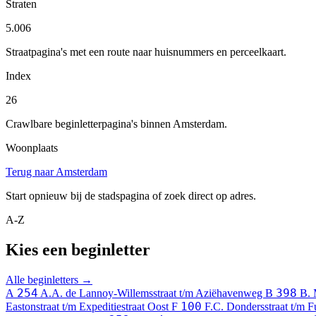
Straten
5.006
Straatpagina's met een route naar huisnummers en perceelkaart.
Index
26
Crawlbare beginletterpagina's binnen Amsterdam.
Woonplaats
Terug naar Amsterdam
Start opnieuw bij de stadspagina of zoek direct op adres.
A-Z
Kies een beginletter
Alle beginletters →
254
398
A
A.A. de Lannoy-Willemsstraat t/m Aziëhavenweg
B
B. 
100
Eastonstraat t/m Expeditiestraat Oost
F
F.C. Dondersstraat t/m 