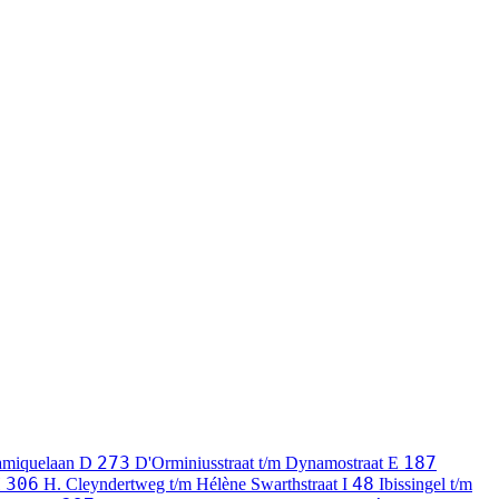
273
187
ramiquelaan
D
D'Orminiusstraat t/m Dynamostraat
E
306
48
H
H. Cleyndertweg t/m Hélène Swarthstraat
I
Ibissingel t/m