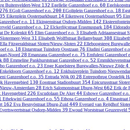
132
60
rg
Buitenveldert-West
Egellelie
Ganzenhoef e.o.
Egelskopstra
276
200
18
EGoli
Ganzenhoef e.o.
EGoliplein
Ganzenhoef e.o.
Egst
35
14
95
Eikenplein
Oosterparkbuurt
Eikenweg
Oosterparkbuurt
Ein
11
142
anzenhoef e.o.
Ekingenstraat
Osdorp-Midden
Eksteenfontein
12
184
erveld
Ganzenhoef e.o.
Elckerlijcstraat
Erasmuspark
Eldorado
65
3
at
De Kolenkit
Elim
Ganzenhoef e.o.
Elisabeth Adriaansestraat
S
31
308
Slotermeer-West
Elisabeth Wolffstraat
Bellamybuurt
Elizabet
22
Ella Fitzgeraldstraat
Sloten/Nieuw-Sloten
Elleboogsteeg
Burgwalle
18
76
ef e.o.
Elstarstraat
Tuindorp Oostzaan
Eludini
Ganzenhoef e.o
28
75
vaart-Noord
Emanzana
Ganzenhoef e.o.
Emfuleni
Ganzenhoef e
88
52
k
Emmeline Pankhurststraat
Ganzenhoef e.o.
Emmikhovenstraa
23
4
bo
Ganzenhoef e.o.
Enge Kapelsteeg
Burgwallen-Nieuwe Zijde
12
Enkeldoorn
Ganzenhoef e.o.
Enkhuizerplein
Tuindorp Nieuwend
35
28
eni
Ganzenhoef e.o.
Entrada
Wijk 00
Entrepotbrug
Oostelijk 
130
354
ijk Havengebied
Eosstraat
Stadionbuurt
Epicurusstraat
Slote
28
662
 Nieuw-Amsterdam
Erich Salomonstraat
IJburg-West
Erik de 
226
44
jk Havengebied
Escudolaan
De Aker
Eshowe
Ganzenhoef e.o.
1
55
4
Ethekwini
Ganzenhoef e.o.
Ethosa
Ganzenhoef e.o.
Etnastraat
162
449
rt
Eva Besnyöstraat
IJburg-Zuid
Everard van Reijdhof
Slote
39
Evertsweertstraat
Osdorp-Midden
Ewoud Worststraat
Geuzenveld