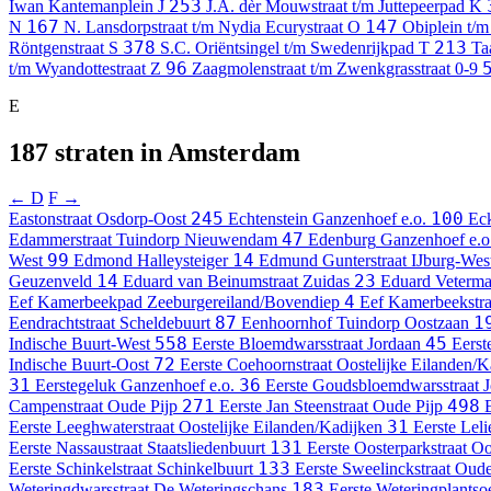
253
Iwan Kantemanplein
J
J.A. dèr Mouwstraat t/m Juttepeerpad
K
167
147
N
N. Lansdorpstraat t/m Nydia Ecurystraat
O
Obiplein t/
378
213
Röntgenstraat
S
S.C. Oriëntsingel t/m Swedenrijkpad
T
Ta
96
t/m Wyandottestraat
Z
Zaagmolenstraat t/m Zwenkgrasstraat
0-9
E
187 straten in Amsterdam
← D
F →
245
100
Eastonstraat
Osdorp-Oost
Echtenstein
Ganzenhoef e.o.
Eck
47
Edammerstraat
Tuindorp Nieuwendam
Edenburg
Ganzenhoef e.o
99
14
West
Edmond Halleysteiger
Edmund Gunterstraat
IJburg-Wes
14
23
Geuzenveld
Eduard van Beinumstraat
Zuidas
Eduard Veterma
4
Eef Kamerbeekpad
Zeeburgereiland/Bovendiep
Eef Kamerbeekstra
87
1
Eendrachtstraat
Scheldebuurt
Eenhoornhof
Tuindorp Oostzaan
558
45
Indische Buurt-West
Eerste Bloemdwarsstraat
Jordaan
Eerst
72
Indische Buurt-Oost
Eerste Coehoornstraat
Oostelijke Eilanden/K
31
36
Eerstegeluk
Ganzenhoef e.o.
Eerste Goudsbloemdwarsstraat
J
271
498
Campenstraat
Oude Pijp
Eerste Jan Steenstraat
Oude Pijp
31
Eerste Leeghwaterstraat
Oostelijke Eilanden/Kadijken
Eerste Leli
131
Eerste Nassaustraat
Staatsliedenbuurt
Eerste Oosterparkstraat
Oo
133
Eerste Schinkelstraat
Schinkelbuurt
Eerste Sweelinckstraat
Oude
183
Weteringdwarsstraat
De Weteringschans
Eerste Weteringplantso