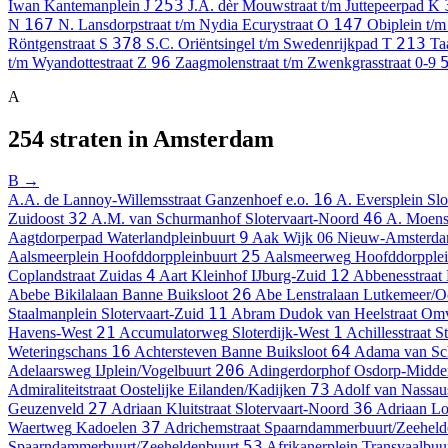
253
Iwan Kantemanplein
J
J.A. dèr Mouwstraat t/m Juttepeerpad
K
167
147
N
N. Lansdorpstraat t/m Nydia Ecurystraat
O
Obiplein t/
378
213
Röntgenstraat
S
S.C. Oriëntsingel t/m Swedenrijkpad
T
Ta
96
t/m Wyandottestraat
Z
Zaagmolenstraat t/m Zwenkgrasstraat
0-9
A
254 straten in Amsterdam
B →
16
A.A. de Lannoy-Willemsstraat
Ganzenhoef e.o.
A. Eversplein
Slo
32
46
Zuidoost
A.M. van Schurmanhof
Slotervaart-Noord
A. Moens
9
Aagtdorperpad
Waterlandpleinbuurt
Aak
Wijk 06 Nieuw-Amsterd
25
Aalsmeerplein
Hoofddorppleinbuurt
Aalsmeerweg
Hoofddorpplei
4
12
Coplandstraat
Zuidas
Aart Kleinhof
IJburg-Zuid
Abbenesstraat
26
Abebe Bikilalaan
Banne Buiksloot
Abe Lenstralaan
Lutkemeer/O
11
Staalmanplein
Slotervaart-Zuid
Abram Dudok van Heelstraat
Omv
21
1
Havens-West
Accumulatorweg
Sloterdijk-West
Achillesstraat
S
16
64
Weteringschans
Achtersteven
Banne Buiksloot
Adama van Sch
206
Adelaarsweg
IJplein/Vogelbuurt
Adingerdorphof
Osdorp-Midde
73
Admiraliteitstraat
Oostelijke Eilanden/Kadijken
Adolf van Nassaus
27
36
Geuzenveld
Adriaan Kluitstraat
Slotervaart-Noord
Adriaan Loo
37
Waertweg
Kadoelen
Adrichemstraat
Spaarndammerbuurt/Zeeheld
53
Spaarndammerbuurt/Zeeheldenbuurt
Afrikanerplein
Transvaalbuu