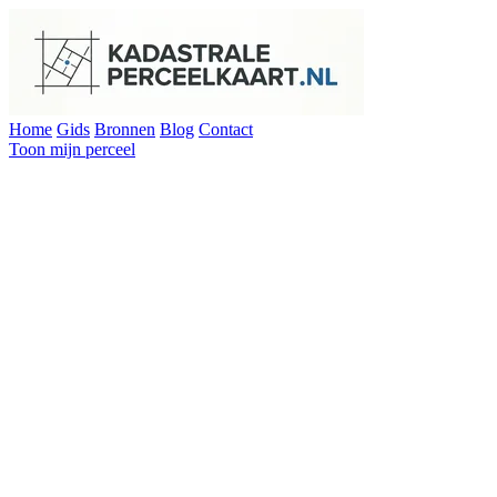
Home
Gids
Bronnen
Blog
Contact
Toon mijn perceel