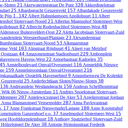
21
328
w-Sloten
Akerwateringstraat
De Punt
Akkerdistelstraat
25
157
ndael
Albardagracht
Geuzenveld
Albardakade
Geuzenveld
1.142
11
e Pijp
Albert Hahnplantsoen
Apollobuurt
Albert
21
tenshof
Slotervaart-Noord
Albertus Magnushof
Slotermeer-West
82
48
pollobuurt
Albrecht Rodenbachhof
Slotermeer-West
22
Aldengoor
Buitenveldert-Oost
Aletta Jacobslaan
Slotervaart-Zuid
23
exanderplein
Weesperbuurt/Plantage
Alexanderstraat
53
lhambralaan
Slotervaart-Noord
Alkmaarstraat
103
41
omse Veld
Almstraat
Rijnbuurt
Alpert van Metzhof
44
229
 Oostzaan
Amazonenstraat
Stadionbuurt
Ambonplein
22
35
ahavenweg
Havens-West
Amoebastraat
Kadoelen
45
116
Amstelboulevard
Omval/Overamstel
Amsteldijk
Nieuwe
159
216
age
Amstelstroomlaan
Omval/Overamstel
9
jnkanaalkade
Oostelijk Havengebied
Amundsenweg
De Kolenkit
25
30
Geuzenveld
Anderlechtlaan
Sloten/Nieuw-Sloten
136
150
Andreasplein
Westlandgracht
Andreas Schelfhoutstraat
11
t
Wijk 06 Nieuw-Amsterdam
Andries Snoekstraat
Slotervaart-
207
53
ddenmeer
Anielewiczsingel
De Aker
Anjeliersstraat
Jordaan
2
287
Anna Blamansingel
Venserpolder
Anna Pavlovastraat
17
180
o.
Anne Frankstraat
Nieuwmarkt/Lastage
Anne Kooistrahof
37
15
Romeinplein
Ganzenhoef e.o.
Anselmushof
Slotermeer-West
18
rweg
Hoofddorppleinbuurt
Anthony Spatzierhof
Slotervaart-Zuid
38
Hölzelsingel
De Aker
Antonie Heinsiusstraat
Frederik