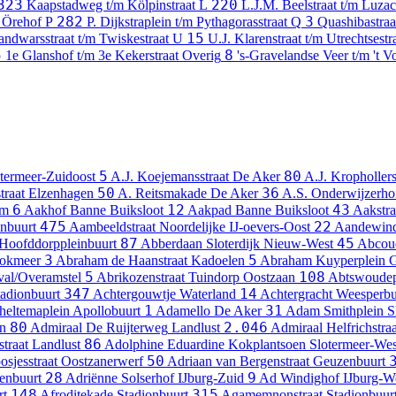
323
220
Kaapstadweg t/m Kölpinstraat
L
L.J.M. Beelstraat t/m Luzac
282
3
m Örehof
P
P. Dijkstraplein t/m Pythagorasstraat
Q
Quashibastraa
15
andwarsstraat t/m Twiskestraat
U
U.J. Klarenstraat t/m Utrechtsestr
5
8
1e Glanshof t/m 3e Kekerstraat
Overig
's-Gravelandse Veer t/m 't V
5
80
termeer-Zuidoost
A.J. Koejemansstraat
De Aker
A.J. Krophollers
50
36
traat
Elzenhagen
A. Reitsmakade
De Aker
A.S. Onderwijzerho
6
12
43
am
Aakhof
Banne Buiksloot
Aakpad
Banne Buiksloot
Aakstra
475
22
nbuurt
Aambeeldstraat
Noordelijke IJ-oevers-Oost
Aandewin
87
45
Hoofddorppleinbuurt
Abberdaan
Sloterdijk Nieuw-West
Abcou
3
5
okmeer
Abraham de Haanstraat
Kadoelen
Abraham Kuyperplein
G
5
108
al/Overamstel
Abrikozenstraat
Tuindorp Oostzaan
Abtswoude
347
14
tadionbuurt
Achtergouwtje
Waterland
Achtergracht
Weesperbu
1
31
eltemaplein
Apollobuurt
Adamello
De Aker
Adam Smithplein
S
80
2.046
n
Admiraal De Ruijterweg
Landlust
Admiraal Helfrichstraa
86
traat
Landlust
Adolphine Eduardine Kokplantsoen
Slotermeer-Wes
50
sjesstraat
Oostzanerwerf
Adriaan van Bergenstraat
Geuzenbuurt
28
9
enbuurt
Adriënne Solserhof
IJburg-Zuid
Ad Windighof
IJburg-W
148
315
rt
Afroditekade
Stadionbuurt
Agamemnonstraat
Stadionbuur