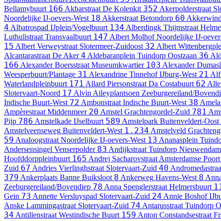
166
352
Bellamybuurt
Akbarstraat
De Kolenkit
Akerpolderstraat
Sl
18
60
Noordelijke IJ-oevers-West
Akkerstraat
Betondorp
Akkerwin
4
134
Albatrospad
IJplein/Vogelbuurt
Alberdingk Thijmstraat
Helme
147
Luthulistraat
Transvaalbuurt
Albert Molhof
Noordelijke IJ-oeve
15
32
Albert Verweystraat
Slotermeer-Zuidoost
Albert Wittenbergple
4
36
Alcantarastraat
De Aker
Aldebaranplein
Tuindorp Oostzaan
Ald
166
103
Alexander Boersstraat
Museumkwartier
Alexander Dumasl
31
21
Weesperbuurt/Plantage
Alexandrine Tinnehof
IJburg-West
Alf
171
62
Waterlandpleinbuurt
Allard Piersonstraat
Da Costabuurt
Alle
17
Slotervaart-Noord
Alvin Aileyplantsoen
Zeeburgereiland/Bovend
72
38
Indische Buurt-West
Ambonstraat
Indische Buurt-West
Amelan
20
781
Ampèrestraat
Middenmeer
Amstel
Grachtengordel-Zuid
Ams
786
589
Pijp
Amstelkade
IJselbuurt
Amstelpark
Buitenveldert-Oost
1.234
Amstelveenseweg
Buitenveldert-West
Amstelveld
Grachteng
59
13
Analoogstraat
Noordelijke IJ-oevers-West
Ananasplein
Tuindo
83
Andersensingel
Venserpolder
Andijkstraat
Tuindorp Nieuwendam
165
Hoofddorppleinbuurt
Andrej Sacharovstraat
Amsterdamse Poort 
67
40
Zuid
Andries Vierlinghstraat
Slotervaart-Zuid
Andromedastraa
379
8
8
Ankerplaats
Banne Buiksloot
Ankerweg
Havens-West
Anna
78
1
Zeeburgereiland/Bovendiep
Anna Spenglerstraat
Helmersbuurt
73
24
Gein
Annette Versluyspad
Slotervaart-Zuid
Annie Boshof
IJb
74
Anske Lammingastraat
Slotervaart-Zuid
Antarusstraat
Tuindorp O
34
159
Antillenstraat
Westindische Buurt
Anton Constandsestraat
Fr