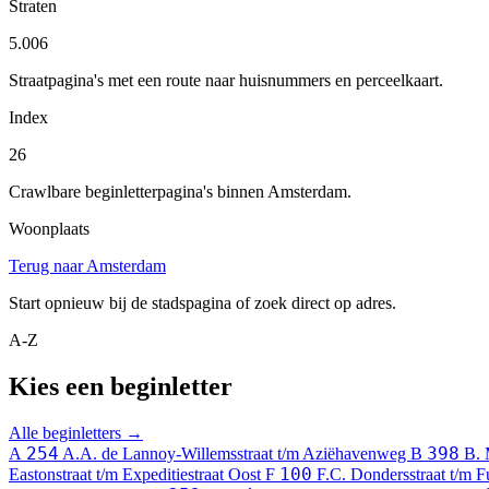
Straten
5.006
Straatpagina's met een route naar huisnummers en perceelkaart.
Index
26
Crawlbare beginletterpagina's binnen Amsterdam.
Woonplaats
Terug naar Amsterdam
Start opnieuw bij de stadspagina of zoek direct op adres.
A-Z
Kies een beginletter
Alle beginletters →
254
398
A
A.A. de Lannoy-Willemsstraat t/m Aziëhavenweg
B
B. 
100
Eastonstraat t/m Expeditiestraat Oost
F
F.C. Dondersstraat t/m 