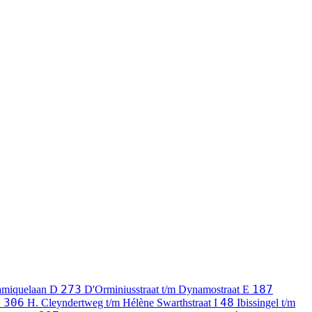
273
187
ramiquelaan
D
D'Orminiusstraat t/m Dynamostraat
E
306
48
H
H. Cleyndertweg t/m Hélène Swarthstraat
I
Ibissingel t/m