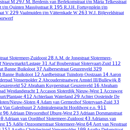
297
straat
M
M. Berdenis van Berlekomstraat t/m Mária Telkesstraat
195
t t/m Quinten Massijsstraat
R
R.J.H. Fortuynplein t/m
229
263
aat
V
Vaalmuiden t/m Vätternkade
W
W.J. Bijleveldstraat
oorwerf
28
traat
Slotermeer-Zuidoost
A.M. de Jongstraat
Slotermeer-
31
112
f
Nieuwmarkt/Lastage
Aaf Bouberstraat
Slotervaart-Zuid
37
329
at
Banne Buiksloot
Aalbersestraat
Geuzenveld
12
14
d
Banne Buiksloot
Aardbeistraat
Tuindorp Oostzaan
Aaron
2
8
derpad
Venserpolder
Abcouderstraatweg
Amstel III/Bullewijk
52
16
euzenveld
Abraham Kuyperstraat
Geuzenveld
Abraham
1
1
pad
Westlandgracht
Accason
Sloterdijk Nieuw-West
Accraweg
412
29
urt/Plantage
Achterlaan
Waterland
Achter Oosteinde
De
4
33
loten/Nieuw-Sloten
Adam van Germezhof
Slotervaart-Zuid
2
911
t
Van Galenbuurt
Admiralengracht
Hoofdweg e.o.
96
23
t
Adriaan Ditvoorsthof
IJburg-West
Adriaan Dorsmanstraat
30
43
Adriaan van Oordthof
Slotermeer-Zuidoost
Adrianus van
15
64
est
Adèle Opzoomerstraat
Slotermeer-West
Aert van Nesstraat
151
109
t
Agatha Christiesingel
Venserpolder
Agatha Dekenstraat