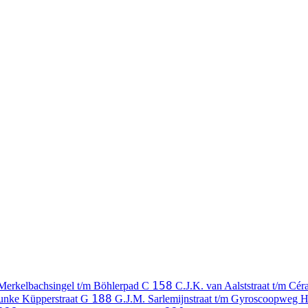
158
Merkelbachsingel t/m Böhlerpad
C
C.J.K. van Aalststraat t/m Cé
188
Funke Küpperstraat
G
G.J.M. Sarlemijnstraat t/m Gyroscoopweg