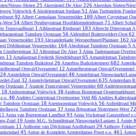
25
226
oten/Nieuw-Sloten
Akersingel
De Aker
Akersluis
Sloten/Nieu
4
51
deweg
Volewijck
Akoleienstraat
Jordaan
Alan Turingplein
Franke
92
109
rsbuurt
Albert Camuslaan
Venserpolder
Albert Cuypstraat
Oud
54
71
rs-West
Albert Neuhuysstraat
Hoofddorppleinbuurt
Albert Schul
1
183
in
Transvaalbuurt
Alblasstraat
Rijnbuurt
Albrecht Dürerstraat
A
56
62
ebaranstraat
Tuindorp Oostzaan
Aldendriel
Buitenveldert-Oost
193
162
aan
Venserpolder
Alexanderkade
Weesperbuurt/Plantage
Al
164
5
red Döblinstraat
Venserpolder
Algolstraat
Tuindorp Oostzaan
A
32
3
n Ginsbergstraat
Allenstraat
De Aker
Alma Tademastraat
Overto
13
65
iep
Amaliastraat
Frederik Hendrikbuurt
Amandelstraat
Tuindorp
26
682
dstraat
Tuindorp Buiksloot
Amerbos
Buikslotermeer
Amerik
12
telbestpad
Omval/Overamstel
Amstelbeststraat
Omval/Overamstel
24
40
Amstelplein
Omval/Overamstel
Amstelstraat
Nieuwmarkt/Last
32
635
ordel-Zuid
Amstelvlietstraat
Omval/Overamstel
Amsterdam Ri
7
60
rp Oostzaan
Anatole Francesingel
Venserpolder
Anderiesenstraat
18
38
Andoornstraat
Volewijck
Andreas Bonnstraat
Oosterparkbuurt
40
46
e.o.
Andries Copierstraat
Overtoomse Veld
Andries Kalterstraa
18
56
t
Tuindorp Oostzaan
Anemoonstraat
Volewijck
Anfieldroad
Mi
37
7
bellaweg
Tuindorp Oostzaan
Anna Bijnsstraat
Slotermeer-West
11
93
Anna van Burenstraat
Landlust
Anna Vockstraat
Ganzenhoef e.
19
1
urg-Zuid
Annie M.G. Schmidtstraat
Nieuwmarkt/Lastage
Annie 
11
29
ostzaan
Anthonie van Dijckstraat
Apollobuurt
Anthony Fokke
45
461
ankendael
Anton de Komplein
Amsterdamse Poort e.o.
Anton 