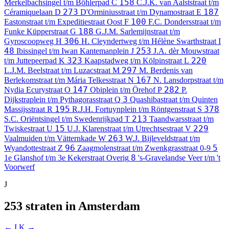
158
Merkelbachsingel t/m Böhlerpad
C
C.J.K. van Aalststraat t/m
273
187
Céramiquelaan
D
D'Orminiusstraat t/m Dynamostraat
E
100
Eastonstraat t/m Expeditiestraat Oost
F
F.C. Dondersstraat t/m
188
Funke Küpperstraat
G
G.J.M. Sarlemijnstraat t/m
306
Gyroscoopweg
H
H. Cleyndertweg t/m Hélène Swarthstraat
I
48
253
Ibissingel t/m Iwan Kantemanplein
J
J.A. dèr Mouwstraat
323
220
t/m Juttepeerpad
K
Kaapstadweg t/m Kölpinstraat
L
297
L.J.M. Beelstraat t/m Luzacstraat
M
M. Berdenis van
167
Berlekomstraat t/m Mária Telkesstraat
N
N. Lansdorpstraat t/m
147
282
Nydia Ecurystraat
O
Obiplein t/m Örehof
P
P.
3
Dijkstraplein t/m Pythagorasstraat
Q
Quashibastraat t/m Quinten
195
378
Massijsstraat
R
R.J.H. Fortuynplein t/m Röntgenstraat
S
213
S.C. Oriëntsingel t/m Swedenrijkpad
T
Taandwarsstraat t/m
15
229
Twiskestraat
U
U.J. Klarenstraat t/m Utrechtsestraat
V
263
Vaalmuiden t/m Vätternkade
W
W.J. Bijleveldstraat t/m
96
5
Wyandottestraat
Z
Zaagmolenstraat t/m Zwenkgrasstraat
0-9
8
1e Glanshof t/m 3e Kekerstraat
Overig
's-Gravelandse Veer t/m 't
Voorwerf
J
253 straten in Amsterdam
← I
K →