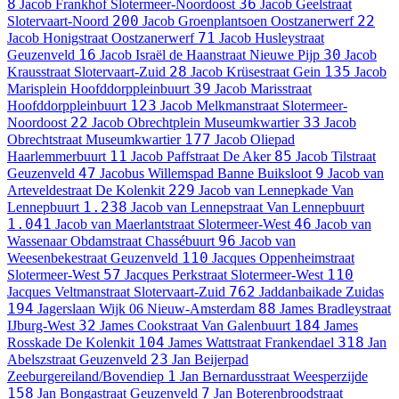
8
36
Jacob Frankhof
Slotermeer-Noordoost
Jacob Geelstraat
200
22
Slotervaart-Noord
Jacob Groenplantsoen
Oostzanerwerf
71
Jacob Honigstraat
Oostzanerwerf
Jacob Husleystraat
16
30
Geuzenveld
Jacob Israël de Haanstraat
Nieuwe Pijp
Jacob
28
135
Krausstraat
Slotervaart-Zuid
Jacob Krüsestraat
Gein
Jacob
39
Marisplein
Hoofddorppleinbuurt
Jacob Marisstraat
123
Hoofddorppleinbuurt
Jacob Melkmanstraat
Slotermeer-
22
33
Noordoost
Jacob Obrechtplein
Museumkwartier
Jacob
177
Obrechtstraat
Museumkwartier
Jacob Oliepad
11
85
Haarlemmerbuurt
Jacob Paffstraat
De Aker
Jacob Tilstraat
47
9
Geuzenveld
Jacobus Willemspad
Banne Buiksloot
Jacob van
229
Arteveldestraat
De Kolenkit
Jacob van Lennepkade
Van
1.238
Lennepbuurt
Jacob van Lennepstraat
Van Lennepbuurt
1.041
46
Jacob van Maerlantstraat
Slotermeer-West
Jacob van
96
Wassenaar Obdamstraat
Chassébuurt
Jacob van
110
Weesenbekestraat
Geuzenveld
Jacques Oppenheimstraat
57
110
Slotermeer-West
Jacques Perkstraat
Slotermeer-West
762
Jacques Veltmanstraat
Slotervaart-Zuid
Jaddanbaikade
Zuidas
194
88
Jagerslaan
Wijk 06 Nieuw-Amsterdam
James Bradleystraat
32
184
IJburg-West
James Cookstraat
Van Galenbuurt
James
104
318
Rosskade
De Kolenkit
James Wattstraat
Frankendael
Jan
23
Abelszstraat
Geuzenveld
Jan Beijerpad
1
Zeeburgereiland/Bovendiep
Jan Bernardusstraat
Weesperzijde
158
7
Jan Bongastraat
Geuzenveld
Jan Boterenbroodstraat