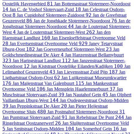
81
Oostelijk Havengebied
Jan Bottemastraat
Slotermeer-Noordoost
14
18
Jan C. de Voshof
Slotervaart-Zuid
Jan Celestraat
Osdorp-
8
92
Oost
Jan Cupidohof
Slotermeer-Zuidoost
Jan de Greefstraat
86
76
Geuzenveld
Jan de Jonghkade
Slotermeer-Noordoost
Jan de
44
Jonghstraat
Slotermeer-Noordoost
Jan de Louterpad
Slotermeer-
4
262
West
Jan de Louterstraat
Slotermeer-West
Jan den
160
Haenstraat
Landlust
Jan Eisenloeffelstraat
Overtoomse Veld
28
929
Jan Evertsenstraat
Overtoomse Veld
Janey Tetarystraat
182
23
IJburg-Oost
Jan Goeverneurhof
Slotermeer-West
Jan
4
Goldschmedingstraat
De Aker
Jan Hanzenstraat
Bellamybuurt
323
112
Jan Haringstraat
Landlust
Jan Janzenstraat
Slotermeer-
12
100
Noordoost
Jan Kiststraat
Oostelijke Eilanden/Kadijken
Jan
43
187
Lelimanhof
Geuzenveld
Jan Lievensstraat
Zuid Pijp
Jan
62
Ligthartstraat
Osdorp-Oost
Jan Luijkenstraat
Museumkwartier
176
115
Jan Maijenstraat
Van Galenbuurt
Jan Mankesstraat
106
37
Overtoomse Veld
Jan Mensplein
Haarlemmerbuurt
Jan
39
45
Muschstraat
Slotervaart-Zuid
Jan Nautahof
Gein
Jan Olphert
144
Vaillantlaan
IJburg-West
Jan Oudegeeststraat
Osdorp-Midden
39
20
Jan Peppinkstraat
De Aker
Jan Pieter Heijestraat
480
31
Overtoomse Sluis
Jan Postmahof
Slotermeer-Noordoost
91
244
Jan Puntstraat
Slotervaart-Zuid
Jan Rebelstraat
De Punt
Jan
26
Ringelstraat
Oostzanerwerf
Jan Sluijtersstraat
Overtoomse Veld
5
104
16
Jan Smitstraat
Osdorp-Midden
Jan Somerhof
Gein
Jan