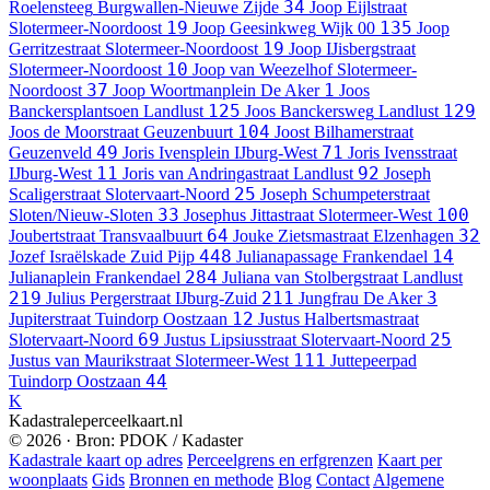
34
Roelensteeg
Burgwallen-Nieuwe Zijde
Joop Eijlstraat
19
135
Slotermeer-Noordoost
Joop Geesinkweg
Wijk 00
Joop
19
Gerritzestraat
Slotermeer-Noordoost
Joop IJisbergstraat
10
Slotermeer-Noordoost
Joop van Weezelhof
Slotermeer-
37
1
Noordoost
Joop Woortmanplein
De Aker
Joos
125
129
Banckersplantsoen
Landlust
Joos Banckersweg
Landlust
104
Joos de Moorstraat
Geuzenbuurt
Joost Bilhamerstraat
49
71
Geuzenveld
Joris Ivensplein
IJburg-West
Joris Ivensstraat
11
92
IJburg-West
Joris van Andringastraat
Landlust
Joseph
25
Scaligerstraat
Slotervaart-Noord
Joseph Schumpeterstraat
33
100
Sloten/Nieuw-Sloten
Josephus Jittastraat
Slotermeer-West
64
32
Joubertstraat
Transvaalbuurt
Jouke Zietsmastraat
Elzenhagen
448
14
Jozef Israëlskade
Zuid Pijp
Julianapassage
Frankendael
284
Julianaplein
Frankendael
Juliana van Stolbergstraat
Landlust
219
211
3
Julius Pergerstraat
IJburg-Zuid
Jungfrau
De Aker
12
Jupiterstraat
Tuindorp Oostzaan
Justus Halbertsmastraat
69
25
Slotervaart-Noord
Justus Lipsiusstraat
Slotervaart-Noord
111
Justus van Maurikstraat
Slotermeer-West
Juttepeerpad
44
Tuindorp Oostzaan
K
Kadastraleperceelkaart.nl
© 2026 · Bron: PDOK / Kadaster
Kadastrale kaart op adres
Perceelgrens en erfgrenzen
Kaart per
woonplaats
Gids
Bronnen en methode
Blog
Contact
Algemene