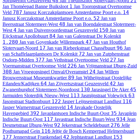
48
21
Springerhof
Geuzenveld
Jan Theuniszhof
Slotervaart-Noord
1
Jan Thoméepad
Banne Buiksloot
Jan Tooropstraat
Overtoomse
787
14
Veld
Janusz Korczakplantsoen
Amsterdamse Poort e.o.
52
Janusz Korczakstraat
Amsterdamse Poort e.o.
Jan van
48
Beersstraat
Slotermeer-West
Jan van Boendalestraat
Slotermeer-
4
150
West
Jan van Duivenvoordestraat
Geuzenveld
Jan van
84
Eijckstraat
Apollobuurt
Jan van Galenstraat
De Kolenkit
1.280
47
Jan van Goyenkade
Willemspark
Jan van Houthof
17
96
Slotervaart-Noord
Jan van Riebeekstraat
Chassébuurt
Jan
72
van Schaffelaarplantsoen
De Kolenkit
Jan van Zutphenstraat
377
27
Osdorp-Midden
Jan Vethstraat
Overtoomse Veld
Jan
226
Voermanstraat
Overtoomse Veld
Jan Vrijmanstraat
IJburg-Zuid
308
24
Jan Vroegopsingel
Omval/Overamstel
Jan Willem
89
Brouwersstraat
Museumkwartier
Jan Witheijnstraat
Oostelijke
64
42
Eilanden/Kadijken
Jan Zijvertszstraat
Geuzenveld
Jan
130
45
Zwanenburghof
Slotermeer-Noordoost
Jarasingel
De Aker
113
63
Jarmuiden
Sloterdijk Nieuw-West
Jasmijnstraat
Volewijck
122
116
Jasonstraat
Stadionbuurt
Jasper Leijnsenstraat
Landlust
14
Jasper Warnerstraat
Geuzenveld
Javakade
Oostelijk
392
35
Havengebied
Javaplantsoen
Indische Buurt-Oost
Javaplein
117
934
Indische Buurt-Oost
Javastraat
Indische Buurt-West
Jean
92
276
Desmetstraat
IJburg-West
Jekerstraat
Scheldebuurt
Jelle
116
Posthumapad
Gein
Jeltje de Bosch Kemperpad
Helmersbuurt
177
42
153
Jennerstraat
Frankendael
Jephtastraat
Landlust