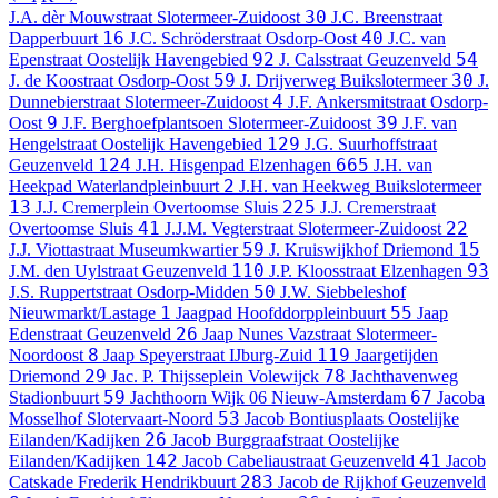
30
J.A. dèr Mouwstraat
Slotermeer-Zuidoost
J.C. Breenstraat
16
40
Dapperbuurt
J.C. Schröderstraat
Osdorp-Oost
J.C. van
92
54
Epenstraat
Oostelijk Havengebied
J. Calsstraat
Geuzenveld
59
30
J. de Koostraat
Osdorp-Oost
J. Drijverweg
Buikslotermeer
J.
4
Dunnebierstraat
Slotermeer-Zuidoost
J.F. Ankersmitstraat
Osdorp-
9
39
Oost
J.F. Berghoefplantsoen
Slotermeer-Zuidoost
J.F. van
129
Hengelstraat
Oostelijk Havengebied
J.G. Suurhoffstraat
124
665
Geuzenveld
J.H. Hisgenpad
Elzenhagen
J.H. van
2
Heekpad
Waterlandpleinbuurt
J.H. van Heekweg
Buikslotermeer
13
225
J.J. Cremerplein
Overtoomse Sluis
J.J. Cremerstraat
41
22
Overtoomse Sluis
J.J.M. Vegterstraat
Slotermeer-Zuidoost
59
15
J.J. Viottastraat
Museumkwartier
J. Kruiswijkhof
Driemond
110
93
J.M. den Uylstraat
Geuzenveld
J.P. Kloosstraat
Elzenhagen
50
J.S. Ruppertstraat
Osdorp-Midden
J.W. Siebbeleshof
1
55
Nieuwmarkt/Lastage
Jaagpad
Hoofddorppleinbuurt
Jaap
26
Edenstraat
Geuzenveld
Jaap Nunes Vazstraat
Slotermeer-
8
119
Noordoost
Jaap Speyerstraat
IJburg-Zuid
Jaargetijden
29
78
Driemond
Jac. P. Thijsseplein
Volewijck
Jachthavenweg
59
67
Stadionbuurt
Jachthoorn
Wijk 06 Nieuw-Amsterdam
Jacoba
53
Mosselhof
Slotervaart-Noord
Jacob Bontiusplaats
Oostelijke
26
Eilanden/Kadijken
Jacob Burggraafstraat
Oostelijke
142
41
Eilanden/Kadijken
Jacob Cabeliaustraat
Geuzenveld
Jacob
283
Catskade
Frederik Hendrikbuurt
Jacob de Rijkhof
Geuzenveld