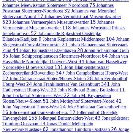
75
Johannes Meewisstraat
Slotermeer-Noordoost
Johannes
32
Poststraat
Slotermeer-Noordoost
Johannes van Meurshof
17
Slotervaart-Noord
Johannes Verhulststraat
Museumkwartier
523
15
Johannes Vermeerplein
Museumkwartier
Johannes
118
Vermeerstraat
Museumkwartier
Johannes Worpstraat
Prinses
52
Irenebuurt e.o.
Johannis de Rijkestraat
Oostelijke
9
104
Eilanden/Kadijken
Johann Keplerstraat
Middenmeer
Johann
21
Siegerstraat
Omval/Overamstel
Johan Ramaerstraat
Slotervaart-
44
28
Zuid
Johan Rijnjastraat
Elzenhagen
Johan Schamppad
Gein
35
64
Johan Schippersplantsoen
Slotermeer-Noordoost
Johan van
94
Hasseltkade
Noordelijke IJ-oevers-West
Johan van Hasseltweg
131
Noordelijke IJ-oevers-Oost
John Blankensteinstraat
347
Zeeburgereiland/Bovendiep
John Campbellstraat
IJburg-West
12
28
John Coltranestraat
Sloten/Nieuw-Sloten
John Fernhouthof
24
341
IJburg-West
John Franklinstraat
Van Galenbuurt
John
22
11
Hadleystraat
IJburg-West
John Kellypad
Banne Buiksloot
22
John Lockehof
Slotermeer-West
John M. Keynesplein
51
42
Sloten/Nieuw-Sloten
John Motleyhof
Slotervaart-Noord
24
John Napierstraat
IJburg-West
Joke Smitstraat
Ganzenhoef e.o.
16
12
Jolicoeurstraat
Ganzenhoef e.o.
Jollemanhof
Oostelijk
155
43
Havengebied
Jollenpad
Buitenveldert-West
Jonagoldstraat
13
Tuindorp Oostzaan
Jonas Daniël Meijerplein
62
26
Nieuwmarkt/Lastage
Jonathanhof
Tuindorp Oostzaan
Jonge