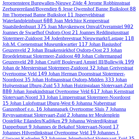
4
Jeroenensteeg
Burgwallen-Nieuwe Zijde
Jerome Robbinsstraat
6
88
Zeeburgereiland/Bovendiep
Jesse Owenshof
Banne Buiksloot
11
Jim Thorpepad
Banne Buiksloot
Jisperveldstraat
608
Waterlandpleinbuurt
Joan Melchior Kemperstraat
375
902
Staatsliedenbuurt
Joan Muyskenweg
Omval/Overamstel
21
Joannes de Swaefhof
Osdorp-Oost
Joannes Reddingiusstraat
34
118
Slotermeer-Zuidoost
Jodenbreestraat
Nieuwmarkt/Lastage
117
Joh.M. Coenenstraat
Museumkwartier
Johan Basiushof
2
23
Geuzenveld
Johan Braakensiekhof
Osdorp-Oost
Johan
40
Broedeletstraat
Slotermeer-Zuidoost
Johan Coltermanpad
20
199
Geuzenveld
Johan Cruijff Boulevard
Amstel III/Bullewijk
32
Johan de Meesterstraat
Slotermeer-Zuidoost
Johan Greivestraat
149
Overtoomse Veld
Johan Herman Doornstraat
Slotermeer-
35
333
Noordoost
Johan Hofmanstraat
Osdorp-Midden
Johan
53
Huijsenstraat
IJburg-Zuid
Johan Huizingalaan
Slotervaart-Zuid
880
617
Johan Jongkindstraat
Overtoomse Veld
Johan Kernstraat
33
Slotervaart-Noord
Johan Limpersstraat
Slotermeer-Noordoost
15
6
Johan Lulofsstraat
IJburg-West
Johanna Naberstraat
16
7
Ganzenhoef e.o.
Johannapark
Overtoomse Sluis
Johanna
2
Reynvaanstraat
Slotervaart-Zuid
Johanna ter Meulenplein
29
Oostelijke Eilanden/Kadijken
Johanna Westerdijkstraat
9
17
Dapperbuurt
Johannes de Bekahof
Slotervaart-Noord
19
Johannes Hilverdinkstraat
Overtoomse Veld
Johannes J.
52
35
Glasweg
Kadoelen
Johannes Jelgerhuishof
Slotervaart-Zuid