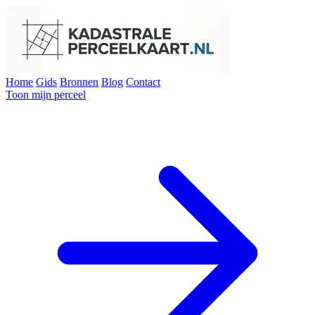
Home
Gids
Bronnen
Blog
Contact
Toon mijn perceel