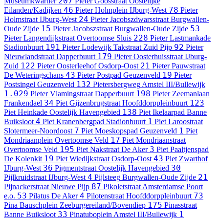
207
Museumkwartier
Pieter Goosstraat
Oostelijke
46
78
Eilanden/Kadijken
Pieter Holmplein
IJburg-West
Pieter
24
Holmstraat
IJburg-West
Pieter Jacobszdwarsstraat
Burgwallen-
15
53
Oude Zijde
Pieter Jacobszstraat
Burgwallen-Oude Zijde
228
Pieter Langendijkstraat
Overtoomse Sluis
Pieter Lastmankade
191
92
Stadionbuurt
Pieter Lodewijk Takstraat
Zuid Pijp
Pieter
179
Nieuwlandstraat
Dapperbuurt
Pieter Oosterhuisstraat
IJburg-
122
21
Zuid
Pieter Oosterleehof
Osdorp-Oost
Pieter Pauwstraat
43
19
De Weteringschans
Pieter Postpad
Geuzenveld
Pieter
132
Postsingel
Geuzenveld
Pietersbergweg
Amstel III/Bullewijk
1.029
198
Pieter Vlamingstraat
Dapperbuurt
Pieter Zeemanlaan
34
123
Frankendael
Piet Gijzenbrugstraat
Hoofddorppleinbuurt
138
Piet Heinkade
Oostelijk Havengebied
Piet Ikelaarpad
Banne
4
1
Buiksloot
Piet Kranenbergpad
Stadionbuurt
Piet Laroostraat
7
1
Slotermeer-Noordoost
Piet Moeskopspad
Geuzenveld
Piet
17
Mondriaanplein
Overtoomse Veld
Piet Mondriaanstraat
195
3
Overtoomse Veld
Piet Nakstraat
De Aker
Piet Paaltjenspad
19
43
De Kolenkit
Piet Wiedijkstraat
Osdorp-Oost
Piet Zwarthof
36
30
IJburg-West
Pigmentstraat
Oostelijk Havengebied
4
21
Pijlkruidstraat
IJburg-West
Pijlsteeg
Burgwallen-Oude Zijde
87
Pijnackerstraat
Nieuwe Pijp
Pikoletstraat
Amsterdamse Poort
53
4
73
e.o.
Pilatus
De Aker
Pilotenstraat
Hoofddorppleinbuurt
175
Pina Bauschplein
Zeeburgereiland/Bovendiep
Pinasstraat
33
1
Banne Buiksloot
Pinatuboplein
Amstel III/Bullewijk