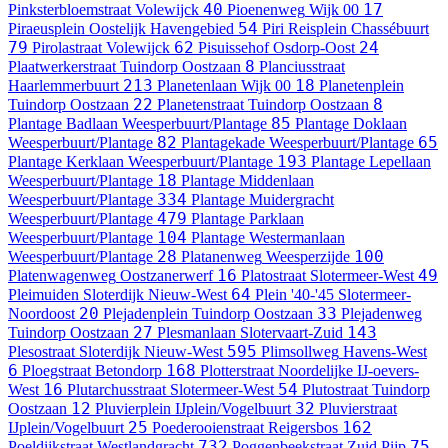
40
17
Pinksterbloemstraat
Volewijck
Pioenenweg
Wijk 00
54
Piraeusplein
Oostelijk Havengebied
Piri Reisplein
Chassébuurt
79
62
24
Pirolastraat
Volewijck
Pisuissehof
Osdorp-Oost
8
Plaatwerkerstraat
Tuindorp Oostzaan
Planciusstraat
213
18
Haarlemmerbuurt
Planetenlaan
Wijk 00
Planetenplein
22
8
Tuindorp Oostzaan
Planetenstraat
Tuindorp Oostzaan
85
Plantage Badlaan
Weesperbuurt/Plantage
Plantage Doklaan
82
65
Weesperbuurt/Plantage
Plantagekade
Weesperbuurt/Plantage
193
Plantage Kerklaan
Weesperbuurt/Plantage
Plantage Lepellaan
18
Weesperbuurt/Plantage
Plantage Middenlaan
334
Weesperbuurt/Plantage
Plantage Muidergracht
479
Weesperbuurt/Plantage
Plantage Parklaan
104
Weesperbuurt/Plantage
Plantage Westermanlaan
28
100
Weesperbuurt/Plantage
Platanenweg
Weesperzijde
16
49
Platenwagenweg
Oostzanerwerf
Platostraat
Slotermeer-West
64
Pleimuiden
Sloterdijk Nieuw-West
Plein '40-'45
Slotermeer-
20
33
Noordoost
Plejadenplein
Tuindorp Oostzaan
Plejadenweg
27
143
Tuindorp Oostzaan
Plesmanlaan
Slotervaart-Zuid
595
Plesostraat
Sloterdijk Nieuw-West
Plimsollweg
Havens-West
6
168
Ploegstraat
Betondorp
Plotterstraat
Noordelijke IJ-oevers-
16
54
West
Plutarchusstraat
Slotermeer-West
Plutostraat
Tuindorp
12
32
Oostzaan
Pluvierplein
IJplein/Vogelbuurt
Pluvierstraat
25
162
IJplein/Vogelbuurt
Poederooienstraat
Reigersbos
732
75
Poeldijkstraat
Westlandgracht
Poggenbeekstraat
Zuid Pijp