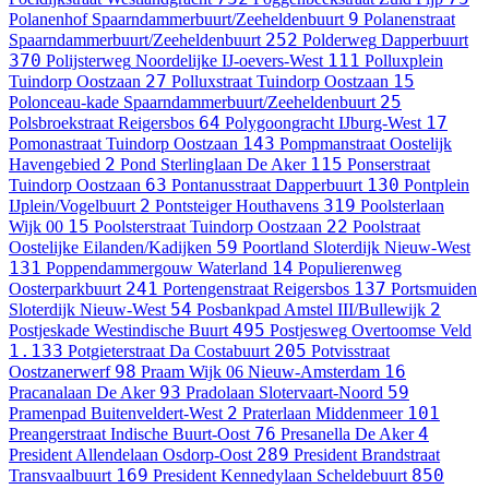
9
Polanenhof
Spaarndammerbuurt/Zeeheldenbuurt
Polanenstraat
252
Spaarndammerbuurt/Zeeheldenbuurt
Polderweg
Dapperbuurt
370
111
Polijsterweg
Noordelijke IJ-oevers-West
Polluxplein
27
15
Tuindorp Oostzaan
Polluxstraat
Tuindorp Oostzaan
25
Polonceau-kade
Spaarndammerbuurt/Zeeheldenbuurt
64
17
Polsbroekstraat
Reigersbos
Polygoongracht
IJburg-West
143
Pomonastraat
Tuindorp Oostzaan
Pompmanstraat
Oostelijk
2
115
Havengebied
Pond Sterlinglaan
De Aker
Ponserstraat
63
130
Tuindorp Oostzaan
Pontanusstraat
Dapperbuurt
Pontplein
2
319
IJplein/Vogelbuurt
Pontsteiger
Houthavens
Poolsterlaan
15
22
Wijk 00
Poolsterstraat
Tuindorp Oostzaan
Poolstraat
59
Oostelijke Eilanden/Kadijken
Poortland
Sloterdijk Nieuw-West
131
14
Poppendammergouw
Waterland
Populierenweg
241
137
Oosterparkbuurt
Portengenstraat
Reigersbos
Portsmuiden
54
2
Sloterdijk Nieuw-West
Posbankpad
Amstel III/Bullewijk
495
Postjeskade
Westindische Buurt
Postjesweg
Overtoomse Veld
1.133
205
Potgieterstraat
Da Costabuurt
Potvisstraat
98
16
Oostzanerwerf
Praam
Wijk 06 Nieuw-Amsterdam
93
59
Pracanalaan
De Aker
Pradolaan
Slotervaart-Noord
2
101
Pramenpad
Buitenveldert-West
Praterlaan
Middenmeer
76
4
Preangerstraat
Indische Buurt-Oost
Presanella
De Aker
289
President Allendelaan
Osdorp-Oost
President Brandstraat
169
850
Transvaalbuurt
President Kennedylaan
Scheldebuurt