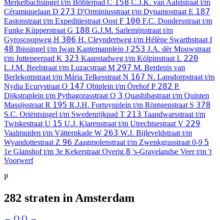
158
Merkelbachsingel t/m Böhlerpad
C
C.J.K. van Aalststraat t/m
273
187
Céramiquelaan
D
D'Orminiusstraat t/m Dynamostraat
E
100
Eastonstraat t/m Expeditiestraat Oost
F
F.C. Dondersstraat t/m
188
Funke Küpperstraat
G
G.J.M. Sarlemijnstraat t/m
306
Gyroscoopweg
H
H. Cleyndertweg t/m Hélène Swarthstraat
I
48
253
Ibissingel t/m Iwan Kantemanplein
J
J.A. dèr Mouwstraat
323
220
t/m Juttepeerpad
K
Kaapstadweg t/m Kölpinstraat
L
297
L.J.M. Beelstraat t/m Luzacstraat
M
M. Berdenis van
167
Berlekomstraat t/m Mária Telkesstraat
N
N. Lansdorpstraat t/m
147
282
Nydia Ecurystraat
O
Obiplein t/m Örehof
P
P.
3
Dijkstraplein t/m Pythagorasstraat
Q
Quashibastraat t/m Quinten
195
378
Massijsstraat
R
R.J.H. Fortuynplein t/m Röntgenstraat
S
213
S.C. Oriëntsingel t/m Swedenrijkpad
T
Taandwarsstraat t/m
15
229
Twiskestraat
U
U.J. Klarenstraat t/m Utrechtsestraat
V
263
Vaalmuiden t/m Vätternkade
W
W.J. Bijleveldstraat t/m
96
5
Wyandottestraat
Z
Zaagmolenstraat t/m Zwenkgrasstraat
0-9
8
1e Glanshof t/m 3e Kekerstraat
Overig
's-Gravelandse Veer t/m 't
Voorwerf
P
282 straten in Amsterdam
← O
Q →