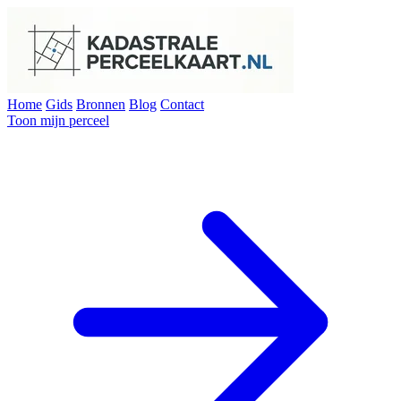
Home
Gids
Bronnen
Blog
Contact
Toon mijn perceel