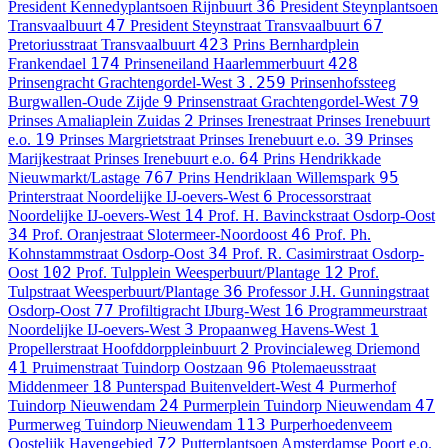
36
President Kennedyplantsoen
Rijnbuurt
President Steynplantsoen
47
67
Transvaalbuurt
President Steynstraat
Transvaalbuurt
423
Pretoriusstraat
Transvaalbuurt
Prins Bernhardplein
174
428
Frankendael
Prinseneiland
Haarlemmerbuurt
3.259
Prinsengracht
Grachtengordel-West
Prinsenhofssteeg
9
79
Burgwallen-Oude Zijde
Prinsenstraat
Grachtengordel-West
2
Prinses Amaliaplein
Zuidas
Prinses Irenestraat
Prinses Irenebuurt
19
39
e.o.
Prinses Margrietstraat
Prinses Irenebuurt e.o.
Prinses
64
Marijkestraat
Prinses Irenebuurt e.o.
Prins Hendrikkade
767
95
Nieuwmarkt/Lastage
Prins Hendriklaan
Willemspark
6
Printerstraat
Noordelijke IJ-oevers-West
Processorstraat
14
Noordelijke IJ-oevers-West
Prof. H. Bavinckstraat
Osdorp-Oost
34
46
Prof. Oranjestraat
Slotermeer-Noordoost
Prof. Ph.
34
Kohnstammstraat
Osdorp-Oost
Prof. R. Casimirstraat
Osdorp-
102
12
Oost
Prof. Tulpplein
Weesperbuurt/Plantage
Prof.
36
Tulpstraat
Weesperbuurt/Plantage
Professor J.H. Gunningstraat
77
16
Osdorp-Oost
Profiltigracht
IJburg-West
Programmeurstraat
3
1
Noordelijke IJ-oevers-West
Propaanweg
Havens-West
2
Propellerstraat
Hoofddorppleinbuurt
Provincialeweg
Driemond
41
96
Pruimenstraat
Tuindorp Oostzaan
Ptolemaeusstraat
18
4
Middenmeer
Punterspad
Buitenveldert-West
Purmerhof
24
47
Tuindorp Nieuwendam
Purmerplein
Tuindorp Nieuwendam
113
Purmerweg
Tuindorp Nieuwendam
Purperhoedenveem
72
Oostelijk Havengebied
Putterplantsoen
Amsterdamse Poort e.o.