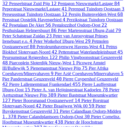
32
12
84
Penseelstraat
Zuid Pijp
Pentagon
Nieuwmarkt/Lastage
41
3
Peperstraat
Nieuwmarkt/Lastage
Perenpad
Tuindorp Oostzaan
12
68
Perseusstraat
Tuindorp Oostzaan
Persijn
Buitenveldert-West
4
Persstraat
Oostelijk Havengebied
Perzikstraat
Tuindorp Oostzaan
42
56
22
Pesetalaan
De Aker
Pestalozzihof
Osdorp-Oost
86
79
Pesthuislaan
Helmersbuurt
Peter Martensstraat
IJburg-Zuid
23
Peter Schatstraat
Zuidas
Peter van Anrooystraat
Prinses
4
29
Irenebuurt e.o.
Peter Wotkehof
IJburg-West
Petmolen
80
41
Oostzanerwerf
Petroleumhavenweg
Havens-West
Petrus
42
45
Blokhof
Slotervaart-Noord
Pettenstraat
Waterlandpleinbuurt
122
Peursumstraat
Reigersbos
Philip Vingboonsstraat
Geuzenveld
48
1
Piarcoplein
Sloterdijk Nieuw-West
Picoweg
Amstel
5
75
III/Bullewijk
Pienemanstraat
Nieuwe Pijp
Pier Afrika
9
5
Coenhaven/Minervahaven
Pier Azië
Coenhaven/Minervahaven
40
Pier Panderstraat
Geuzenveld
Pierre Cuypershof
Geuzenveld
42
455
Pierre Lallementstraat
Frankendael
Pierre Laufferstraat
15
78
IJburg-Oost
Pieter A. van Heijningestraat
Kadoelen
Pieter
389
Aertszstraat
Nieuwe Pijp
Pieter Baststraat
Museumkwartier
127
14
Pieter Boorsmapad
Oostzanerwerf
Pieter Borstraat
42
59
Slotervaart-Noord
Pieter Braaijweg
Wijk 00
Pieter
31
Buyskensstraat
Geuzenveld
Pieter Calandlaan
Osdorp-Midden
1.378
30
Pieter Calandplantsoen
Osdorp-Oost
Pieter Cornelisz.
438
Hooftstraat
Museumkwartier
Pieter de Hoochstraat