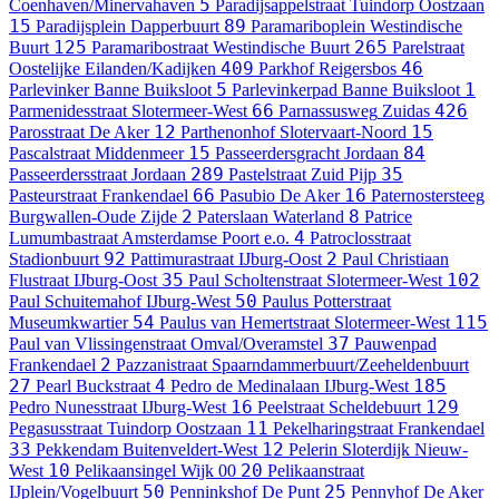
5
Coenhaven/Minervahaven
Paradijsappelstraat
Tuindorp Oostzaan
15
89
Paradijsplein
Dapperbuurt
Paramariboplein
Westindische
125
265
Buurt
Paramaribostraat
Westindische Buurt
Parelstraat
409
46
Oostelijke Eilanden/Kadijken
Parkhof
Reigersbos
5
1
Parlevinker
Banne Buiksloot
Parlevinkerpad
Banne Buiksloot
66
426
Parmenidesstraat
Slotermeer-West
Parnassusweg
Zuidas
12
15
Parosstraat
De Aker
Parthenonhof
Slotervaart-Noord
15
84
Pascalstraat
Middenmeer
Passeerdersgracht
Jordaan
289
35
Passeerdersstraat
Jordaan
Pastelstraat
Zuid Pijp
66
16
Pasteurstraat
Frankendael
Pasubio
De Aker
Paternostersteeg
2
8
Burgwallen-Oude Zijde
Paterslaan
Waterland
Patrice
4
Lumumbastraat
Amsterdamse Poort e.o.
Patroclosstraat
92
2
Stadionbuurt
Pattimurastraat
IJburg-Oost
Paul Christiaan
35
102
Flustraat
IJburg-Oost
Paul Scholtenstraat
Slotermeer-West
50
Paul Schuitemahof
IJburg-West
Paulus Potterstraat
54
115
Museumkwartier
Paulus van Hemertstraat
Slotermeer-West
37
Paul van Vlissingenstraat
Omval/Overamstel
Pauwenpad
2
Frankendael
Pazzanistraat
Spaarndammerbuurt/Zeeheldenbuurt
27
4
185
Pearl Buckstraat
Pedro de Medinalaan
IJburg-West
16
129
Pedro Nunesstraat
IJburg-West
Peelstraat
Scheldebuurt
11
Pegasusstraat
Tuindorp Oostzaan
Pekelharingstraat
Frankendael
33
12
Pekkendam
Buitenveldert-West
Pelerin
Sloterdijk Nieuw-
10
20
West
Pelikaansingel
Wijk 00
Pelikaanstraat
50
25
IJplein/Vogelbuurt
Penninkshof
De Punt
Pennyhof
De Aker