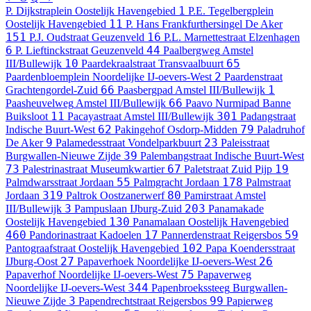
1
P. Dijkstraplein
Oostelijk Havengebied
P.E. Tegelbergplein
11
Oostelijk Havengebied
P. Hans Frankfurthersingel
De Aker
151
16
P.J. Oudstraat
Geuzenveld
P.L. Marnettestraat
Elzenhagen
6
44
P. Lieftinckstraat
Geuzenveld
Paalbergweg
Amstel
10
65
III/Bullewijk
Paardekraalstraat
Transvaalbuurt
2
Paardenbloemplein
Noordelijke IJ-oevers-West
Paardenstraat
66
1
Grachtengordel-Zuid
Paasbergpad
Amstel III/Bullewijk
66
Paasheuvelweg
Amstel III/Bullewijk
Paavo Nurmipad
Banne
11
301
Buiksloot
Pacayastraat
Amstel III/Bullewijk
Padangstraat
62
79
Indische Buurt-West
Pakingehof
Osdorp-Midden
Paladruhof
9
23
De Aker
Palamedesstraat
Vondelparkbuurt
Paleisstraat
39
Burgwallen-Nieuwe Zijde
Palembangstraat
Indische Buurt-West
73
67
19
Palestrinastraat
Museumkwartier
Paletstraat
Zuid Pijp
55
178
Palmdwarsstraat
Jordaan
Palmgracht
Jordaan
Palmstraat
319
80
Jordaan
Paltrok
Oostzanerwerf
Pamirstraat
Amstel
3
203
III/Bullewijk
Pampuslaan
IJburg-Zuid
Panamakade
130
Oostelijk Havengebied
Panamalaan
Oostelijk Havengebied
460
17
59
Pandorinastraat
Kadoelen
Pannerdenstraat
Reigersbos
102
Pantograafstraat
Oostelijk Havengebied
Papa Koendersstraat
27
26
IJburg-Oost
Papaverhoek
Noordelijke IJ-oevers-West
75
Papaverhof
Noordelijke IJ-oevers-West
Papaverweg
344
Noordelijke IJ-oevers-West
Papenbroekssteeg
Burgwallen-
3
99
Nieuwe Zijde
Papendrechtstraat
Reigersbos
Papierweg