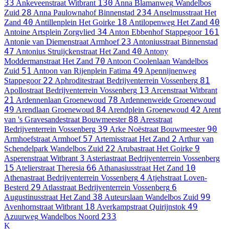
33
130
Ankeveenstraat
Witbrant
Anna Blamanweg
Wandelbos
28
234
Zuid
Anna Paulownahof
Binnenstad
Anselmusstraat
Het
40
18
40
Zand
Antillenplein
Het Goirke
Antilopenweg
Het Zand
34
161
Antoine Artsplein
Zorgvlied
Anton Ebbenhof
Stappegoor
23
Antonie van Diemenstraat
Armhoef
Antoniusstraat
Binnenstad
47
40
Antonius Struijckenstraat
Het Zand
Antony
70
Moddermanstraat
Het Zand
Antoon Coolenlaan
Wandelbos
51
49
Zuid
Antoon van Rijenplein
Fatima
Apennijnenweg
22
81
Stappegoor
Aphroditestraat
Bedrijventerrein Vossenberg
13
Apollostraat
Bedrijventerrein Vossenberg
Arcenstraat
Witbrant
21
78
Ardennenlaan
Groenewoud
Ardennenweide
Groenewoud
49
84
42
Arendlaan
Groenewoud
Arendplein
Groenewoud
Arent
88
van 's Gravesandestraat
Bouwmeester
Aresstraat
39
90
Bedrijventerrein Vossenberg
Arke Noëstraat
Bouwmeester
57
2
Armhoefstraat
Armhoef
Artemisstraat
Het Zand
Arthur van
22
9
Schendelpark
Wandelbos Zuid
Arubastraat
Het Goirke
3
Asperenstraat
Witbrant
Asteriastraat
Bedrijventerrein Vossenberg
15
66
10
Atelierstraat
Theresia
Athanasiusstraat
Het Zand
4
Athenastraat
Bedrijventerrein Vossenberg
Atjehstraat
Loven-
29
6
Besterd
Atlasstraat
Bedrijventerrein Vossenberg
38
99
Augustinusstraat
Het Zand
Auteurslaan
Wandelbos Zuid
18
49
Avenhornstraat
Witbrant
Averkampstraat
Quirijnstok
233
Azuurweg
Wandelbos Noord
K