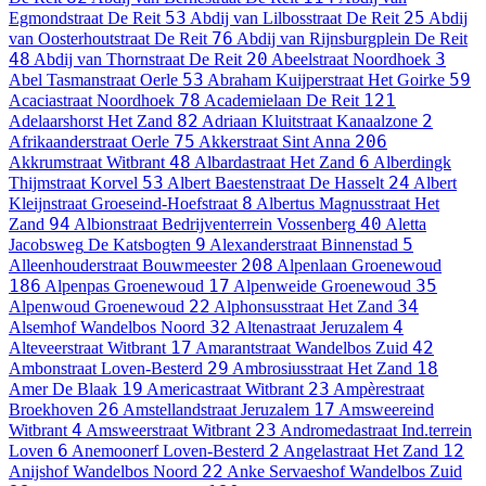
53
25
Egmondstraat
De Reit
Abdij van Lilbosstraat
De Reit
Abdij
76
van Oosterhoutstraat
De Reit
Abdij van Rijnsburgplein
De Reit
48
20
3
Abdij van Thornstraat
De Reit
Abeelstraat
Noordhoek
53
59
Abel Tasmanstraat
Oerle
Abraham Kuijperstraat
Het Goirke
78
121
Acaciastraat
Noordhoek
Academielaan
De Reit
82
2
Adelaarshorst
Het Zand
Adriaan Kluitstraat
Kanaalzone
75
206
Afrikaanderstraat
Oerle
Akkerstraat
Sint Anna
48
6
Akkrumstraat
Witbrant
Albardastraat
Het Zand
Alberdingk
53
24
Thijmstraat
Korvel
Albert Baestenstraat
De Hasselt
Albert
8
Kleijnstraat
Groeseind-Hoefstraat
Albertus Magnusstraat
Het
94
40
Zand
Albionstraat
Bedrijventerrein Vossenberg
Aletta
9
5
Jacobsweg
De Katsbogten
Alexanderstraat
Binnenstad
208
Alleenhouderstraat
Bouwmeester
Alpenlaan
Groenewoud
186
17
35
Alpenpas
Groenewoud
Alpenweide
Groenewoud
22
34
Alpenwoud
Groenewoud
Alphonsusstraat
Het Zand
32
4
Alsemhof
Wandelbos Noord
Altenastraat
Jeruzalem
17
42
Alteveerstraat
Witbrant
Amarantstraat
Wandelbos Zuid
29
18
Ambonstraat
Loven-Besterd
Ambrosiusstraat
Het Zand
19
23
Amer
De Blaak
Americastraat
Witbrant
Ampèrestraat
26
17
Broekhoven
Amstellandstraat
Jeruzalem
Amsweereind
4
23
Witbrant
Amsweerstraat
Witbrant
Andromedastraat
Ind.terrein
6
2
12
Loven
Anemoonerf
Loven-Besterd
Angelastraat
Het Zand
22
Anijshof
Wandelbos Noord
Anke Servaeshof
Wandelbos Zuid