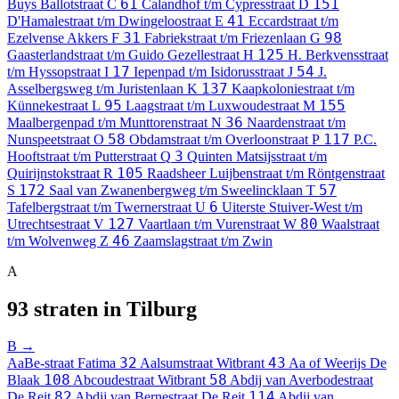
61
151
Buys Ballotstraat
C
Calandhof t/m Cypresstraat
D
41
D'Hamalestraat t/m Dwingeloostraat
E
Eccardstraat t/m
31
98
Ezelvense Akkers
F
Fabriekstraat t/m Friezenlaan
G
125
Gaasterlandstraat t/m Guido Gezellestraat
H
H. Berkvensstraat
17
54
t/m Hyssopstraat
I
Iepenpad t/m Isidorusstraat
J
J.
137
Asselbergsweg t/m Juristenlaan
K
Kaapkoloniestraat t/m
95
155
Künnekestraat
L
Laagstraat t/m Luxwoudestraat
M
36
Maalbergenpad t/m Munttorenstraat
N
Naardenstraat t/m
58
117
Nunspeetstraat
O
Obdamstraat t/m Overloonstraat
P
P.C.
3
Hooftstraat t/m Putterstraat
Q
Quinten Matsijsstraat t/m
105
Quirijnstokstraat
R
Raadsheer Luijbenstraat t/m Röntgenstraat
172
57
S
Saal van Zwanenbergweg t/m Sweelincklaan
T
6
Tafelbergstraat t/m Twernerstraat
U
Uiterste Stuiver-West t/m
127
80
Utrechtsestraat
V
Vaartlaan t/m Vurenstraat
W
Waalstraat
46
t/m Wolvenweg
Z
Zaamslagstraat t/m Zwin
A
93 straten in Tilburg
B →
32
43
AaBe-straat
Fatima
Aalsumstraat
Witbrant
Aa of Weerijs
De
108
58
Blaak
Abcoudestraat
Witbrant
Abdij van Averbodestraat
82
114
De Reit
Abdij van Bernestraat
De Reit
Abdij van