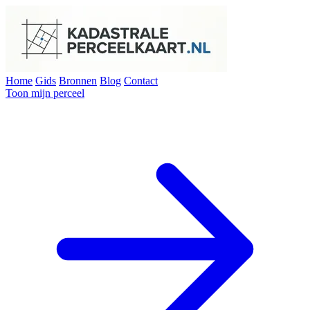
Home
Gids
Bronnen
Blog
Contact
Toon mijn perceel