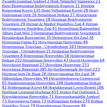
2
23
Zwaardecroonstraat
Armhoef
Henk Timmerhof
Stappegoor
11
Henri Blomjousstraat
Bedrijventerrein Kraaiven
Henriette
135
28
Ronnerstraat
Korvel
Henri Verbuntstraat
Korvel
Henry
26
27
Hudsonstraat
Oerle
Henselstraat
Heikant
Heraclesstraat
18
Bedrijventerrein Vossenberg
Herastraat
Bedrijventerrein
29
4
Vossenberg
Herman de Manhof
Wandelbos Zuid
Herman
41
Heyermansweg
Wandelbos Zuid
Hermelijnpad
Buitengebied
3
6
Tilburg Zuid-West
Hermesstraat
Bedrijventerrein Vossenberg
35
38
Herstalsestraat
Bouwmeester
Hertensprong
Het Zand
81
49
Hertogstraat
Fatima
Herwijnenstraat
Heerevelden
103
Hesperenstraat
Trouwlaan - Uitvindersbuurt
Hesperenzijstraat
15
Trouwlaan - Uitvindersbuurt
Hestiastraat
Bedrijventerrein
8
50
Vossenberg
Heterenstraat
Heerevelden
Heubergerstraat
222
43
64
Heikant
Heusdenlaan
Heerevelden
Heuvel
Hoogvenne
27
153
Heuvelpoort
Binnenstad
Heuvelring
Hoogvenne
385
223
Heuvelstraat
Binnenstad
Heyhoefpromenade
Heyhoef
20
30
Hierdense beek
De Blaak
Hieronymusstraat
Het Zand
94
Hillegomlaan
Heerevelden
Hilvarenbeekseweg
Groenewoud
65
108
Hindeloopenstraat
Heerevelden
Hindemithstraat
Heikant
42
60
106
Hobbemastraat
Korvel
Hoefakkerstraat
Loven-Besterd
655
1
Hoefstraat
Groeseind-Hoefstraat
Hoekse Pad
Quirijnstok
71
Hoevelakenstraat
Heerevelden
Hoevensekanaaldijk
Armhoef
73
73
279
Hoevenseweg
Fatima
Hoffmannlaan
Heikant
Hoflaan
74
40
Wandelbos Noord
Hogendriesstraat
Hoogvenne