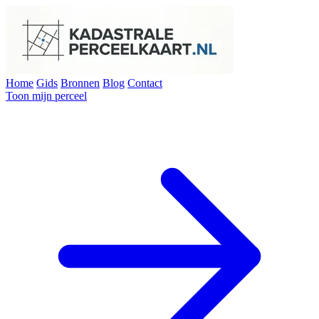
Home
Gids
Bronnen
Blog
Contact
Toon mijn perceel