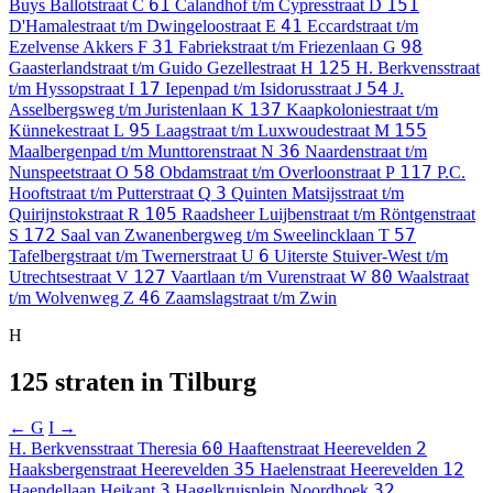
61
151
Buys Ballotstraat
C
Calandhof t/m Cypresstraat
D
41
D'Hamalestraat t/m Dwingeloostraat
E
Eccardstraat t/m
31
98
Ezelvense Akkers
F
Fabriekstraat t/m Friezenlaan
G
125
Gaasterlandstraat t/m Guido Gezellestraat
H
H. Berkvensstraat
17
54
t/m Hyssopstraat
I
Iepenpad t/m Isidorusstraat
J
J.
137
Asselbergsweg t/m Juristenlaan
K
Kaapkoloniestraat t/m
95
155
Künnekestraat
L
Laagstraat t/m Luxwoudestraat
M
36
Maalbergenpad t/m Munttorenstraat
N
Naardenstraat t/m
58
117
Nunspeetstraat
O
Obdamstraat t/m Overloonstraat
P
P.C.
3
Hooftstraat t/m Putterstraat
Q
Quinten Matsijsstraat t/m
105
Quirijnstokstraat
R
Raadsheer Luijbenstraat t/m Röntgenstraat
172
57
S
Saal van Zwanenbergweg t/m Sweelincklaan
T
6
Tafelbergstraat t/m Twernerstraat
U
Uiterste Stuiver-West t/m
127
80
Utrechtsestraat
V
Vaartlaan t/m Vurenstraat
W
Waalstraat
46
t/m Wolvenweg
Z
Zaamslagstraat t/m Zwin
H
125 straten in Tilburg
← G
I →
60
2
H. Berkvensstraat
Theresia
Haaftenstraat
Heerevelden
35
12
Haaksbergenstraat
Heerevelden
Haelenstraat
Heerevelden
3
32
Haendellaan
Heikant
Hagelkruisplein
Noordhoek