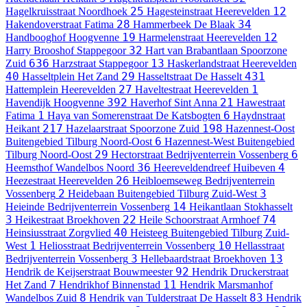
25
12
Hagelkruisstraat
Noordhoek
Hagesteinstraat
Heerevelden
28
34
Hakendoverstraat
Fatima
Hammerbeek
De Blaak
19
12
Handbooghof
Hoogvenne
Harmelenstraat
Heerevelden
32
Harry Brooshof
Stappegoor
Hart van Brabantlaan
Spoorzone
636
13
Zuid
Harzstraat
Stappegoor
Haskerlandstraat
Heerevelden
40
29
431
Hasseltplein
Het Zand
Hasseltstraat
De Hasselt
27
1
Hattemplein
Heerevelden
Haveltestraat
Heerevelden
392
21
Havendijk
Hoogvenne
Haverhof
Sint Anna
Hawestraat
1
6
Fatima
Haya van Somerenstraat
De Katsbogten
Haydnstraat
217
198
Heikant
Hazelaarstraat
Spoorzone Zuid
Hazennest-Oost
6
Buitengebied Tilburg Noord-Oost
Hazennest-West
Buitengebied
29
6
Tilburg Noord-Oost
Hectorstraat
Bedrijventerrein Vossenberg
36
4
Heemsthof
Wandelbos Noord
Heereveldendreef
Huibeven
26
Heezestraat
Heerevelden
Heibloemseweg
Bedrijventerrein
2
3
Vossenberg
Heidebaan
Buitengebied Tilburg Zuid-West
14
Heieinde
Bedrijventerrein Vossenberg
Heikantlaan
Stokhasselt
3
22
74
Heikestraat
Broekhoven
Heile Schoorstraat
Armhoef
40
Heinsiusstraat
Zorgvlied
Heisteeg
Buitengebied Tilburg Zuid-
1
10
West
Heliosstraat
Bedrijventerrein Vossenberg
Hellasstraat
3
13
Bedrijventerrein Vossenberg
Hellebaardstraat
Broekhoven
92
Hendrik de Keijserstraat
Bouwmeester
Hendrik Druckerstraat
7
11
Het Zand
Hendrikhof
Binnenstad
Hendrik Marsmanhof
8
83
Wandelbos Zuid
Hendrik van Tulderstraat
De Hasselt
Hendrik