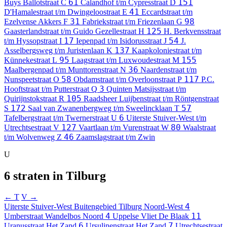
61
151
Buys Ballotstraat
C
Calandhof t/m Cypresstraat
D
41
D'Hamalestraat t/m Dwingeloostraat
E
Eccardstraat t/m
31
98
Ezelvense Akkers
F
Fabriekstraat t/m Friezenlaan
G
125
Gaasterlandstraat t/m Guido Gezellestraat
H
H. Berkvensstraat
17
54
t/m Hyssopstraat
I
Iepenpad t/m Isidorusstraat
J
J.
137
Asselbergsweg t/m Juristenlaan
K
Kaapkoloniestraat t/m
95
155
Künnekestraat
L
Laagstraat t/m Luxwoudestraat
M
36
Maalbergenpad t/m Munttorenstraat
N
Naardenstraat t/m
58
117
Nunspeetstraat
O
Obdamstraat t/m Overloonstraat
P
P.C.
3
Hooftstraat t/m Putterstraat
Q
Quinten Matsijsstraat t/m
105
Quirijnstokstraat
R
Raadsheer Luijbenstraat t/m Röntgenstraat
172
57
S
Saal van Zwanenbergweg t/m Sweelincklaan
T
6
Tafelbergstraat t/m Twernerstraat
U
Uiterste Stuiver-West t/m
127
80
Utrechtsestraat
V
Vaartlaan t/m Vurenstraat
W
Waalstraat
46
t/m Wolvenweg
Z
Zaamslagstraat t/m Zwin
U
6 straten in Tilburg
← T
V →
4
Uiterste Stuiver-West
Buitengebied Tilburg Noord-West
4
11
Umberstraat
Wandelbos Noord
Uppelse Vliet
De Blaak
6
7
Uranusstraat
Het Zand
Ursulinenstraat
Het Zand
Utrechtsestraat