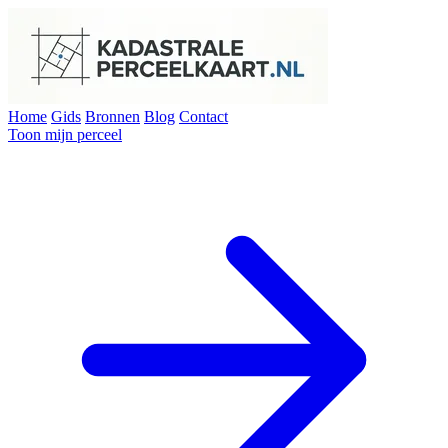
Home
Gids
Bronnen
Blog
Contact
Toon mijn perceel