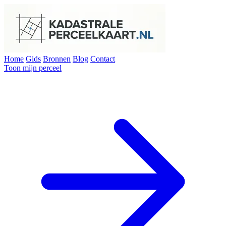
Home
Gids
Bronnen
Blog
Contact
Toon mijn perceel