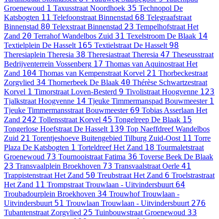
1
35
Groenewoud
Taxusstraat
Noordhoek
Technopol
De
11
68
Katsbogten
Telefoonstraat
Binnenstad
Telegraafstraat
80
23
Binnenstad
Telexstraat
Binnenstad
Tempelhofstraat
Het
20
31
14
Zand
Terrahof
Wandelbos Zuid
Texelstroom
De Blaak
165
98
Textielplein
De Hasselt
Textielstraat
De Hasselt
38
47
Theresiaplein
Theresia
Theresiastraat
Theresia
Theseusstraat
17
Bedrijventerrein Vossenberg
Thomas van Aquinostraat
Het
104
21
Zand
Thomas van Kempenstraat
Korvel
Thorbeckestraat
34
40
Zorgvlied
Thornerbeek
De Blaak
Thérèse Schwartzestraat
1
9
123
Korvel
Timorstraat
Loven-Besterd
Tivolistraat
Hoogvenne
14
1
Tjalkstraat
Hoogvenne
Tjeuke Timmermanspad
Bouwmeester
69
Tjeuke Timmermansstraat
Bouwmeester
Tobias Asserlaan
Het
242
45
15
Zand
Tollensstraat
Korvel
Tongelreep
De Blaak
139
Tongerlose Hoefstraat
De Hasselt
Top Naeffdreef
Wandelbos
21
11
Zuid
Torentjeshoeve
Buitengebied Tilburg Zuid-Oost
Torre
1
18
Plaza
De Katsbogten
Torteldreef
Het Zand
Tourmaletstraat
73
36
Groenewoud
Tournooistraat
Fatima
Toverse Beek
De Blaak
23
73
41
Transvaalplein
Broekhoven
Transvaalstraat
Oerle
50
6
Trappistenstraat
Het Zand
Treubstraat
Het Zand
Troelstrastraat
11
64
Het Zand
Trompstraat
Trouwlaan - Uitvindersbuurt
34
Troubadourplein
Broekhoven
Trouwhof
Trouwlaan -
51
276
Uitvindersbuurt
Trouwlaan
Trouwlaan - Uitvindersbuurt
25
33
Tubantenstraat
Zorgvlied
Tuinbouwstraat
Groenewoud