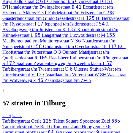
61
151
Buys Ballotstraat
C
Calandhof t/m Cypresstraat
D
41
D'Hamalestraat t/m Dwingeloostraat
E
Eccardstraat t/m
31
98
Ezelvense Akkers
F
Fabriekstraat t/m Friezenlaan
G
125
Gaasterlandstraat t/m Guido Gezellestraat
H
H. Berkvensstraat
17
54
t/m Hyssopstraat
I
Iepenpad t/m Isidorusstraat
J
J.
137
Asselbergsweg t/m Juristenlaan
K
Kaapkoloniestraat t/m
95
155
Künnekestraat
L
Laagstraat t/m Luxwoudestraat
M
36
Maalbergenpad t/m Munttorenstraat
N
Naardenstraat t/m
58
117
Nunspeetstraat
O
Obdamstraat t/m Overloonstraat
P
P.C.
3
Hooftstraat t/m Putterstraat
Q
Quinten Matsijsstraat t/m
105
Quirijnstokstraat
R
Raadsheer Luijbenstraat t/m Röntgenstraat
172
57
S
Saal van Zwanenbergweg t/m Sweelincklaan
T
6
Tafelbergstraat t/m Twernerstraat
U
Uiterste Stuiver-West t/m
127
80
Utrechtsestraat
V
Vaartlaan t/m Vurenstraat
W
Waalstraat
46
t/m Wolvenweg
Z
Zaamslagstraat t/m Zwin
T
57 straten in Tilburg
← S
U →
125
665
Tafelbergstraat
Oerle
Talent Square
Spoorzone Zuid
6
30
Tamarindestraat
De Reit
Tamboerskade
Hoogvenne
84
9
Tartinistraat
Stokhasselt
Tatraweg
Stappegoor
Tauernpad