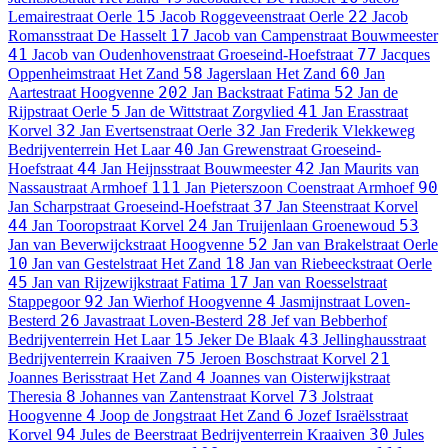
15
22
Lemairestraat
Oerle
Jacob Roggeveenstraat
Oerle
Jacob
17
Romansstraat
De Hasselt
Jacob van Campenstraat
Bouwmeester
41
77
Jacob van Oudenhovenstraat
Groeseind-Hoefstraat
Jacques
58
60
Oppenheimstraat
Het Zand
Jagerslaan
Het Zand
Jan
202
52
Aartestraat
Hoogvenne
Jan Backstraat
Fatima
Jan de
5
41
Rijpstraat
Oerle
Jan de Wittstraat
Zorgvlied
Jan Erasstraat
32
32
Korvel
Jan Evertsenstraat
Oerle
Jan Frederik Vlekkeweg
40
Bedrijventerrein Het Laar
Jan Grewenstraat
Groeseind-
44
42
Hoefstraat
Jan Heijnsstraat
Bouwmeester
Jan Maurits van
111
90
Nassaustraat
Armhoef
Jan Pieterszoon Coenstraat
Armhoef
37
Jan Scharpstraat
Groeseind-Hoefstraat
Jan Steenstraat
Korvel
44
24
53
Jan Tooropstraat
Korvel
Jan Truijenlaan
Groenewoud
52
Jan van Beverwijckstraat
Hoogvenne
Jan van Brakelstraat
Oerle
10
18
Jan van Gestelstraat
Het Zand
Jan van Riebeeckstraat
Oerle
45
17
Jan van Rijzewijkstraat
Fatima
Jan van Roesselstraat
92
4
Stappegoor
Jan Wierhof
Hoogvenne
Jasmijnstraat
Loven-
26
28
Besterd
Javastraat
Loven-Besterd
Jef van Bebberhof
15
43
Bedrijventerrein Het Laar
Jeker
De Blaak
Jellinghausstraat
75
21
Bedrijventerrein Kraaiven
Jeroen Boschstraat
Korvel
4
Joannes Berisstraat
Het Zand
Joannes van Oisterwijkstraat
8
73
Theresia
Johannes van Zantenstraat
Korvel
Jolstraat
4
6
Hoogvenne
Joop de Jongstraat
Het Zand
Jozef Israëlsstraat
94
30
Korvel
Jules de Beerstraat
Bedrijventerrein Kraaiven
Jules