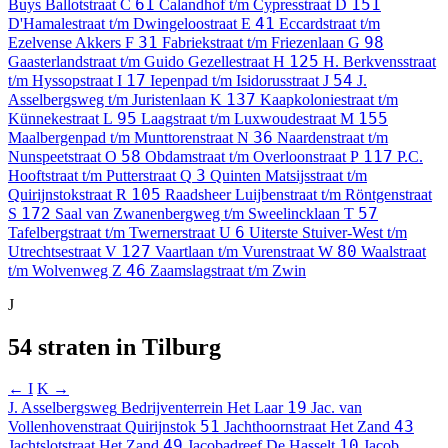
61
151
Buys Ballotstraat
C
Calandhof t/m Cypresstraat
D
41
D'Hamalestraat t/m Dwingeloostraat
E
Eccardstraat t/m
31
98
Ezelvense Akkers
F
Fabriekstraat t/m Friezenlaan
G
125
Gaasterlandstraat t/m Guido Gezellestraat
H
H. Berkvensstraat
17
54
t/m Hyssopstraat
I
Iepenpad t/m Isidorusstraat
J
J.
137
Asselbergsweg t/m Juristenlaan
K
Kaapkoloniestraat t/m
95
155
Künnekestraat
L
Laagstraat t/m Luxwoudestraat
M
36
Maalbergenpad t/m Munttorenstraat
N
Naardenstraat t/m
58
117
Nunspeetstraat
O
Obdamstraat t/m Overloonstraat
P
P.C.
3
Hooftstraat t/m Putterstraat
Q
Quinten Matsijsstraat t/m
105
Quirijnstokstraat
R
Raadsheer Luijbenstraat t/m Röntgenstraat
172
57
S
Saal van Zwanenbergweg t/m Sweelincklaan
T
6
Tafelbergstraat t/m Twernerstraat
U
Uiterste Stuiver-West t/m
127
80
Utrechtsestraat
V
Vaartlaan t/m Vurenstraat
W
Waalstraat
46
t/m Wolvenweg
Z
Zaamslagstraat t/m Zwin
J
54 straten in Tilburg
← I
K →
19
J. Asselbergsweg
Bedrijventerrein Het Laar
Jac. van
51
43
Vollenhovenstraat
Quirijnstok
Jachthoornstraat
Het Zand
49
10
Jachtslotstraat
Het Zand
Jacobadreef
De Hasselt
Jacob