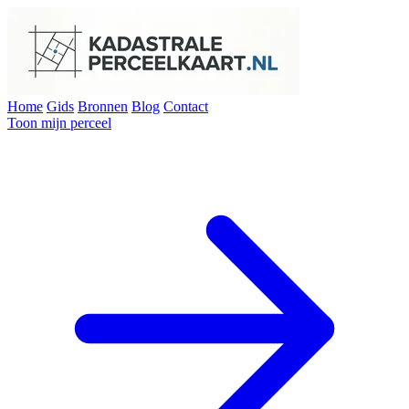
Home
Gids
Bronnen
Blog
Contact
Toon mijn perceel