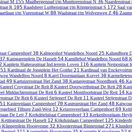
155
36
traat
M
Maalbergenpad t/m Munttorenstraat
N
Naardenstraat 
105
172
traat
R
Raadsheer Luijbenstraat t/m Röntgenstraat
S
Saal v
80
46
aartlaan t/m Vurenstraat
W
Waalstraat t/m Wolvenweg
Z
Zaamsl
38
25
raat
Campenhoef
Kalmoeshof
Wandelbos Noord
Kalundborg
D
37
54
68
Kamgarenplein
De Hasselt
Kamillehof
Wandelbos Noord
K
2
116
Kapitein Hatterasstraat
Ind.terrein Loven
Kapitein Nemostraat
I
51
21
Kardinaal de Jongplein
Het Goirke
Kardinaal van Enckevoirtst
8
30
nweg
Wandelbos Noord
Karel Doormanlaan
Korvel
Karmelietens
49
38
46
tad
Kartuizersstraat
Het Zand
Kastanjestraat
Noordhoek
Kas
8
28
Kasteel Croystraat
De Reit
Kasteel Doorwerthstraat
De Reit
Kast
6
14
eel Middachtenstraat
De Reit
Kasteel Montfoortstraat
De Reit
Kas
6
11
enstraat
De Reit
Kasteel Strijenerf
De Reit
Kasteel Strijenstraat
D
51
70
48
Kasterenlaan
Campenhoef
Kastrupstraat
Het Zand
Katwoud
12
69
engebied Tilburg Zuid-West
Keizersveerlaan
Campenhoef
Keld
7
33
baan
De Leij
Kerkdrielstraat
Campenhoef
Kerkenbosplaats
Heyh
12
125
Kettingstraat
De Hasselt
Kijkduinlaan
Campenhoef
Kinderdij
6
32
271
Klipperplein
Hoogvenne
Kloosterstraat
Binnenstad
Klundert
311
35
52
-Besterd
Koggeplein
Hoogvenne
Koggetje
Kanaalzone
K