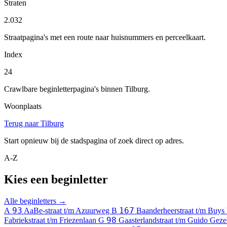
Straten
2.032
Straatpagina's met een route naar huisnummers en perceelkaart.
Index
24
Crawlbare beginletterpagina's binnen Tilburg.
Woonplaats
Terug naar Tilburg
Start opnieuw bij de stadspagina of zoek direct op adres.
A-Z
Kies een beginletter
Alle beginletters →
93
167
A
AaBe-straat t/m Azuurweg
B
Baanderheerstraat t/m Buys 
98
Fabriekstraat t/m Friezenlaan
G
Gaasterlandstraat t/m Guido Gezel