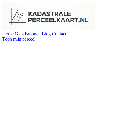
Home
Gids
Bronnen
Blog
Contact
Toon mijn perceel