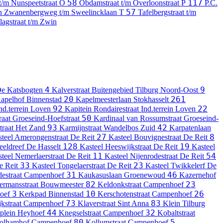
58
117
t/m Nunspeetstraat
O
Obdamstraat t/m Overloonstraat
P
P.C.
57
an Zwanenbergweg t/m Sweelincklaan
T
Tafelbergstraat t/m
agstraat t/m Zwin
4
9
e Katsbogten
Kalverstraat
Buitengebied Tilburg Noord-Oost
20
261
apelhof
Binnenstad
Kapelmeesterlaan
Stokhasselt
92
22
nd.terrein Loven
Kapitein Rondairestraat
Ind.terrein Loven
50
raat
Groeseind-Hoefstraat
Kardinaal van Rossumstraat
Groeseind-
93
42
traat
Het Zand
Karmijnstraat
Wandelbos Zuid
Karpatenlaan
27
8
teel Amerongenstraat
De Reit
Kasteel Bouvignestraat
De Reit
128
19
eeldreef
De Hasselt
Kasteel Heeswijkstraat
De Reit
Kasteel
11
54
teel Nemerlaerstraat
De Reit
Kasteel Nijenrodestraat
De Reit
33
23
e Reit
Kasteel Tongelaerstraat
De Reit
Kasteel Twikkelerf
De
31
46
estraat
Campenhoef
Kaukasuslaan
Groenewoud
Kazernehof
82
23
ermansstraat
Bouwmeester
Keldonkstraat
Campenhoef
3
10
26
oef
Kerkpad
Binnenstad
Kerschotenstraat
Campenhoef
73
83
kstraat
Campenhoef
Klaverstraat
Sint Anna
Klein Tilburg
44
32
plein
Heyhoef
Knegselstraat
Campenhoef
Kobaltstraat
80
5
olhamhof
Campenhoef
Kollumstraat
Campenhoef