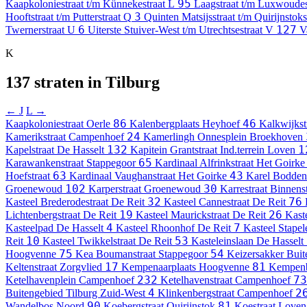
95
Kaapkoloniestraat t/m Künnekestraat
L
Laagstraat t/m Luxwoudes
3
Hooftstraat t/m Putterstraat
Q
Quinten Matsijsstraat t/m Quirijnstoks
6
127
Twernerstraat
U
Uiterste Stuiver-West t/m Utrechtsestraat
V
V
K
137 straten in Tilburg
← J
L →
86
46
Kaapkoloniestraat
Oerle
Kalenbergplaats
Heyhoef
Kalkwijkst
24
Kamerikstraat
Campenhoef
Kamerlingh Onnesplein
Broekhoven
132
1
Kapelstraat
De Hasselt
Kapitein Grantstraat
Ind.terrein Loven
65
Karawankenstraat
Stappegoor
Kardinaal Alfrinkstraat
Het Goirke
63
43
Hoefstraat
Kardinaal Vaughanstraat
Het Goirke
Karel Bodde
102
30
Groenewoud
Karperstraat
Groenewoud
Karrestraat
Binnens
32
76
Kasteel Brederodestraat
De Reit
Kasteel Cannestraat
De Reit
19
26
Lichtenbergstraat
De Reit
Kasteel Maurickstraat
De Reit
Kast
4
7
Kasteelpad
De Hasselt
Kasteel Rhoonhof
De Reit
Kasteel Stapel
10
53
Reit
Kasteel Twikkelstraat
De Reit
Kasteleinslaan
De Hasselt
75
54
Hoogvenne
Kea Boumanstraat
Stappegoor
Keizersakker
Buit
17
81
Keltenstraat
Zorgvlied
Kempenaarplaats
Hoogvenne
Kempen
232
73
Ketelhavenplein
Campenhoef
Ketelhavenstraat
Campenhoef
4
2
Buitengebied Tilburg Zuid-West
Klinkenbergstraat
Campenhoef
90
81
Wandelbos Noord
Koebergstraat
Quirijnstok
Koestraat
Loven