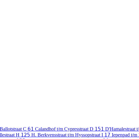
61
151
Ballotstraat
C
Calandhof t/m Cypresstraat
D
D'Hamalestraat 
125
17
lestraat
H
H. Berkvensstraat t/m Hyssopstraat
I
Iepenpad t/m 