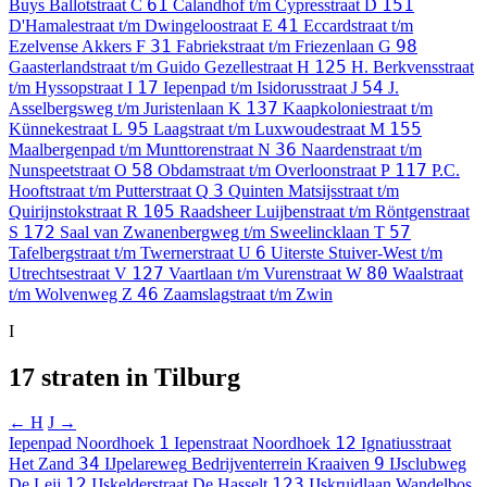
61
151
Buys Ballotstraat
C
Calandhof t/m Cypresstraat
D
41
D'Hamalestraat t/m Dwingeloostraat
E
Eccardstraat t/m
31
98
Ezelvense Akkers
F
Fabriekstraat t/m Friezenlaan
G
125
Gaasterlandstraat t/m Guido Gezellestraat
H
H. Berkvensstraat
17
54
t/m Hyssopstraat
I
Iepenpad t/m Isidorusstraat
J
J.
137
Asselbergsweg t/m Juristenlaan
K
Kaapkoloniestraat t/m
95
155
Künnekestraat
L
Laagstraat t/m Luxwoudestraat
M
36
Maalbergenpad t/m Munttorenstraat
N
Naardenstraat t/m
58
117
Nunspeetstraat
O
Obdamstraat t/m Overloonstraat
P
P.C.
3
Hooftstraat t/m Putterstraat
Q
Quinten Matsijsstraat t/m
105
Quirijnstokstraat
R
Raadsheer Luijbenstraat t/m Röntgenstraat
172
57
S
Saal van Zwanenbergweg t/m Sweelincklaan
T
6
Tafelbergstraat t/m Twernerstraat
U
Uiterste Stuiver-West t/m
127
80
Utrechtsestraat
V
Vaartlaan t/m Vurenstraat
W
Waalstraat
46
t/m Wolvenweg
Z
Zaamslagstraat t/m Zwin
I
17 straten in Tilburg
← H
J →
1
12
Iepenpad
Noordhoek
Iepenstraat
Noordhoek
Ignatiusstraat
34
9
Het Zand
IJpelareweg
Bedrijventerrein Kraaiven
IJsclubweg
12
123
De Leij
IJskelderstraat
De Hasselt
IJskruidlaan
Wandelbos